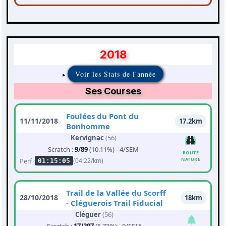
2018
Voir les Stats de l'année
Ses Courses
Foulées du Pont du
11/11/2018
17.2km
Bonhomme
Kervignac
(56)
Scratch :
9/89
(10.11%) - 4/SEM
ROUTE
NATURE
Perf :
(04:22/km)
01:15:05
Trail de la Vallée du Scorff
28/10/2018
18km
- Cléguerois Trail Fiducial
Cléguer
(56)