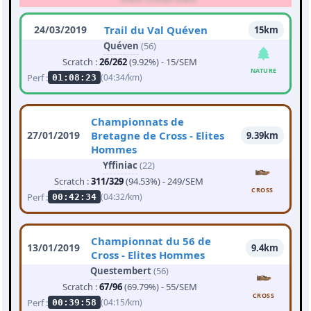
24/03/2019
Trail du Val Quéven
15km
Quéven
(56)
Scratch :
26/262
(9.92%) - 15/SEM
NATURE
Perf :
(04:34/km)
01:08:23
Championnats de
27/01/2019
Bretagne de Cross - Elites
9.39km
Hommes
Yffiniac
(22)
Scratch :
311/329
(94.53%) - 249/SEM
CROSS
Perf :
(04:32/km)
00:42:34
Championnat du 56 de
13/01/2019
9.4km
Cross - Elites Hommes
Questembert
(56)
Scratch :
67/96
(69.79%) - 55/SEM
CROSS
Perf :
(04:15/km)
00:39:58