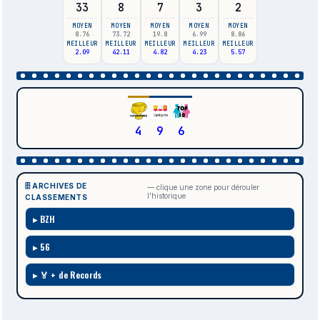
33
8
7
3
2
MOYEN
MOYEN
MOYEN
MOYEN
MOYEN
8.76
73.72
19.8
6.99
8.86
MEILLEUR
MEILLEUR
MEILLEUR
MEILLEUR
MEILLEUR
2.09
42.11
4.82
4.23
5.57
4
9
6
🗄️ ARCHIVES DE
— clique une zone pour dérouler
l'historique
CLASSEMENTS
BZH
56
🏅 + de Records