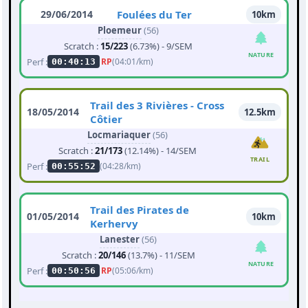
29/06/2014
Foulées du Ter
10km
Ploemeur
(56)
Scratch :
15/223
(6.73%) - 9/SEM
NATURE
Perf :
RP
(04:01/km)
00:40:13
Trail des 3 Rivières - Cross
18/05/2014
12.5km
Côtier
Locmariaquer
(56)
Scratch :
21/173
(12.14%) - 14/SEM
TRAIL
Perf :
(04:28/km)
00:55:52
Trail des Pirates de
01/05/2014
10km
Kerhervy
Lanester
(56)
Scratch :
20/146
(13.7%) - 11/SEM
NATURE
Perf :
RP
(05:06/km)
00:50:56