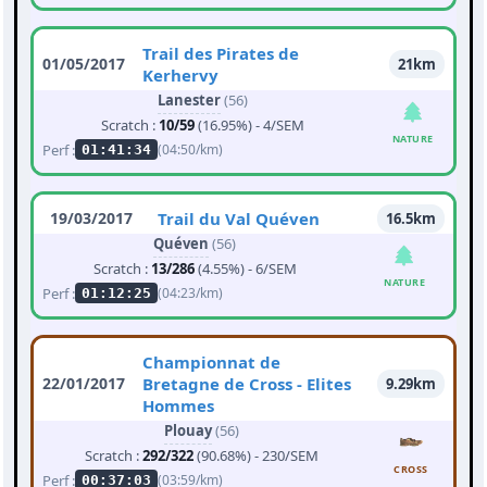
Trail des Pirates de
01/05/2017
21km
Kerhervy
Lanester
(56)
Scratch :
10/59
(16.95%) - 4/SEM
NATURE
Perf :
(04:50/km)
01:41:34
19/03/2017
Trail du Val Quéven
16.5km
Quéven
(56)
Scratch :
13/286
(4.55%) - 6/SEM
NATURE
Perf :
(04:23/km)
01:12:25
Championnat de
22/01/2017
Bretagne de Cross - Elites
9.29km
Hommes
Plouay
(56)
Scratch :
292/322
(90.68%) - 230/SEM
CROSS
Perf :
(03:59/km)
00:37:03