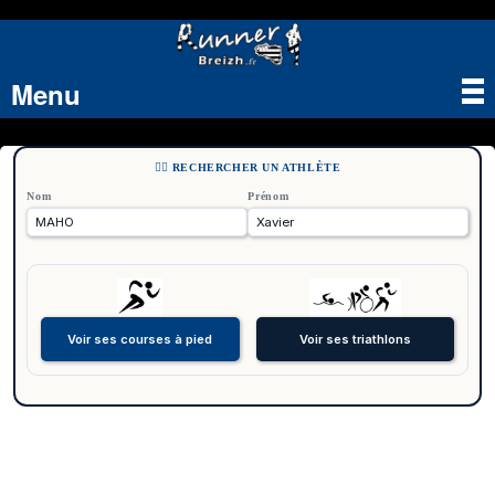
Menu
Tog
nav
🏃‍♂️ RECHERCHER UN ATHLÈTE
Nom
Prénom