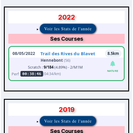
2022
Voir les Stats de l'année
Ses Courses
08/05/2022
Trail des Rives du Blavet
8.5km
Hennebont
(56)
Scratch :
9/184
(4.89%) - 2/M1M
NATURE
Perf :
(04:34/km)
00:38:46
2019
Voir les Stats de l'année
Ses Courses