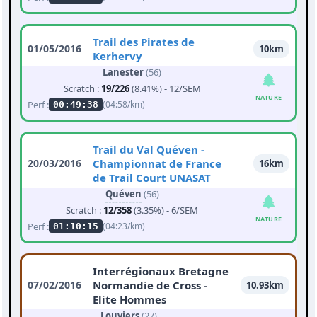
Trail des Pirates de
01/05/2016
10km
Kerhervy
Lanester
(56)
Scratch :
19/226
(8.41%) - 12/SEM
NATURE
Perf :
(04:58/km)
00:49:38
Trail du Val Quéven -
20/03/2016
Championnat de France
16km
de Trail Court UNASAT
Quéven
(56)
Scratch :
12/358
(3.35%) - 6/SEM
NATURE
Perf :
(04:23/km)
01:10:15
Interrégionaux Bretagne
07/02/2016
Normandie de Cross -
10.93km
Elite Hommes
Louviers
(27)