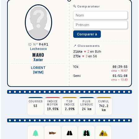
🔍 Comparateur
Comparer à
9491
ID N°
📍 Classements
Luchecoco
2164e
▼ 2
en Bzh
MAHO
273e
▼ 3
en 56
Xavier
10k
00:39:55
LORIENT
vma ~ 16.67
[M1M]
Semi
01:51:08
vma ~ 13.40
COURSES
INDICE
TOP
PLUS
CUMUL
MOYEN
INDICE
LONGUE
53
742.2
19.93%
2.09%
24 km
km