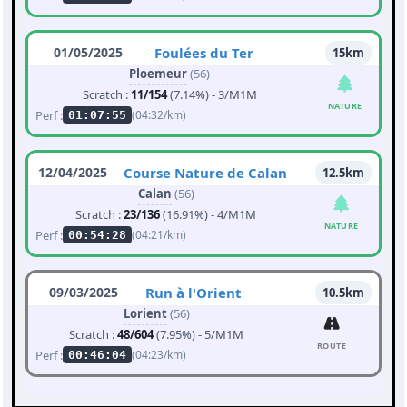
01/05/2025
Foulées du Ter
15km
Ploemeur
(56)
Scratch :
11/154
(7.14%) - 3/M1M
NATURE
Perf :
(04:32/km)
01:07:55
12/04/2025
Course Nature de Calan
12.5km
Calan
(56)
Scratch :
23/136
(16.91%) - 4/M1M
NATURE
Perf :
(04:21/km)
00:54:28
09/03/2025
Run à l'Orient
10.5km
Lorient
(56)
Scratch :
48/604
(7.95%) - 5/M1M
ROUTE
Perf :
(04:23/km)
00:46:04