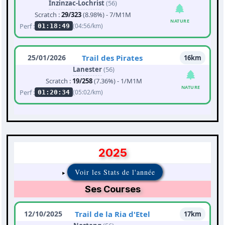
Inzinzac-Lochrist
(56)
Scratch :
29/323
(8.98%) - 7/M1M
NATURE
Perf :
(04:56/km)
01:18:49
25/01/2026
Trail des Pirates
16km
Lanester
(56)
Scratch :
19/258
(7.36%) - 1/M1M
NATURE
Perf :
(05:02/km)
01:20:34
2025
Voir les Stats de l'année
Ses Courses
12/10/2025
Trail de la Ria d'Etel
17km