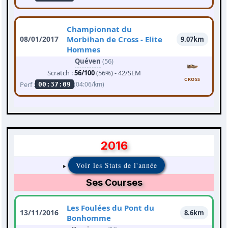
Championnat du
08/01/2017
Morbihan de Cross - Elite
9.07km
Hommes
Quéven
(56)
Scratch :
56/100
(56%) - 42/SEM
CROSS
Perf :
(04:06/km)
00:37:09
2016
Voir les Stats de l'année
Ses Courses
Les Foulées du Pont du
13/11/2016
8.6km
Bonhomme