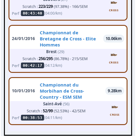
Scratch :
223/229
(97.38%) - 166/SEM
CROSS
Perf :
(04:00/km)
00:43:40
Championnat de
24/01/2016
Bretagne de Cross - Elite
10.06km
Hommes
Brest
(29)
Scratch :
256/295
(86.78%) - 215/SEM
CROSS
Perf :
(04:12/km)
00:42:17
Championnat du
10/01/2016
Morbihan de Cross-
9.28km
Country - ESM SEM
Saint-Avé
(56)
Scratch :
52/99
(52.53%) - 42/SEM
CROSS
Perf :
(04:11/km)
00:38:53