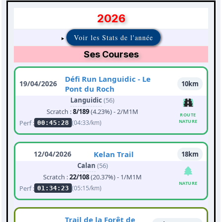
2026
Voir les Stats de l'année
Ses Courses
Défi Run Languidic - Le
19/04/2026
10km
Pont du Roch
Languidic
(56)
Scratch :
8/189
(4.23%) - 2/M1M
ROUTE
NATURE
Perf :
(04:33/km)
00:45:28
12/04/2026
Kelan Trail
18km
Calan
(56)
Scratch :
22/108
(20.37%) - 1/M1M
NATURE
Perf :
(05:15/km)
01:34:23
Trail de la Forêt de