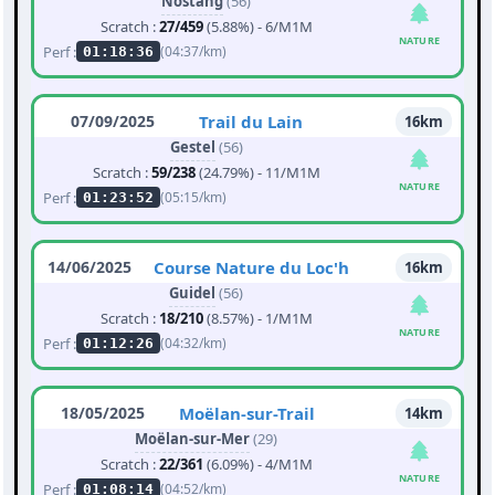
Nostang
(56)
Scratch :
27/459
(5.88%) - 6/M1M
NATURE
Perf :
(04:37/km)
01:18:36
07/09/2025
Trail du Lain
16km
Gestel
(56)
Scratch :
59/238
(24.79%) - 11/M1M
NATURE
Perf :
(05:15/km)
01:23:52
14/06/2025
Course Nature du Loc'h
16km
Guidel
(56)
Scratch :
18/210
(8.57%) - 1/M1M
NATURE
Perf :
(04:32/km)
01:12:26
18/05/2025
Moëlan-sur-Trail
14km
Moëlan-sur-Mer
(29)
Scratch :
22/361
(6.09%) - 4/M1M
NATURE
Perf :
(04:52/km)
01:08:14