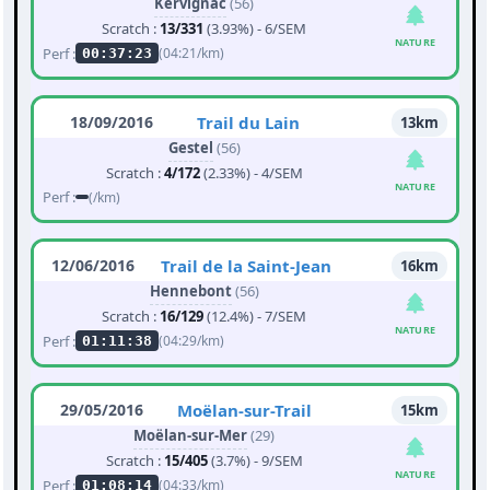
Kervignac
(56)
Scratch :
13/331
(3.93%) - 6/SEM
NATURE
Perf :
(04:21/km)
00:37:23
18/09/2016
Trail du Lain
13km
Gestel
(56)
Scratch :
4/172
(2.33%) - 4/SEM
NATURE
Perf :
(/km)
12/06/2016
Trail de la Saint-Jean
16km
Hennebont
(56)
Scratch :
16/129
(12.4%) - 7/SEM
NATURE
Perf :
(04:29/km)
01:11:38
29/05/2016
Moëlan-sur-Trail
15km
Moëlan-sur-Mer
(29)
Scratch :
15/405
(3.7%) - 9/SEM
NATURE
Perf :
(04:33/km)
01:08:14