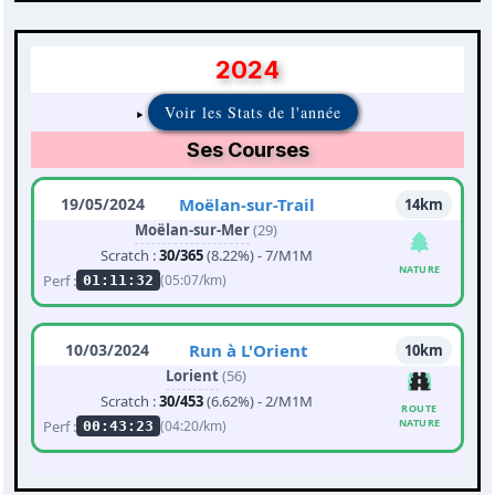
2024
Voir les Stats de l'année
Ses Courses
19/05/2024
Moëlan-sur-Trail
14km
Moëlan-sur-Mer
(29)
Scratch :
30/365
(8.22%) - 7/M1M
NATURE
Perf :
(05:07/km)
01:11:32
10/03/2024
Run à L'Orient
10km
Lorient
(56)
Scratch :
30/453
(6.62%) - 2/M1M
ROUTE
NATURE
Perf :
(04:20/km)
00:43:23