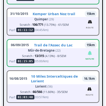
31/10/2015
Kemper Urban Noz trail
15km
Quimper
(29)
Scratch :
106/771
(13.75%) - 61/SEM
ROUTE
Perf :
(04:45/km)
01:11:12
06/09/2015
Trail de l'Assec du Lac
15km
Mûr-de-Bretagne
(22)
Scratch :
13/315
(4.13%) - 8/SEM
NATURE
Perf :
(05:00/km)
01:15:05
10 Miles Interceltiques de
16/08/2015
16.1km
Lorient
Lorient
(56)
Scratch :
66/566
(11.66%) - 35/SEM
ROUTE
Perf :
(03:57/km)
01:03:40