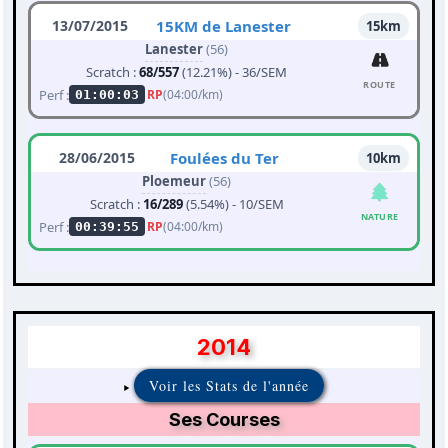
13/07/2015
15KM de Lanester
15km
Lanester
(56)
Scratch :
68/557
(12.21%) - 36/SEM
ROUTE
Perf :
RP
(04:00/km)
01:00:03
28/06/2015
Foulées du Ter
10km
Ploemeur
(56)
Scratch :
16/289
(5.54%) - 10/SEM
NATURE
Perf :
RP
(04:00/km)
00:39:55
2014
Voir les Stats de l'année
Ses Courses