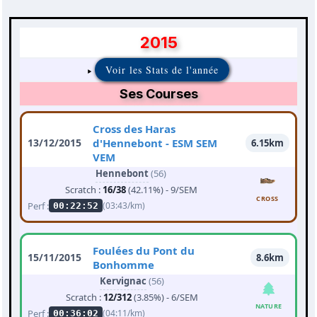
2015
Voir les Stats de l'année
Ses Courses
Cross des Haras
13/12/2015
d'Hennebont - ESM SEM
6.15km
VEM
Hennebont
(56)
Scratch :
16/38
(42.11%) - 9/SEM
CROSS
Perf :
(03:43/km)
00:22:52
Foulées du Pont du
15/11/2015
8.6km
Bonhomme
Kervignac
(56)
Scratch :
12/312
(3.85%) - 6/SEM
NATURE
Perf :
(04:11/km)
00:36:02