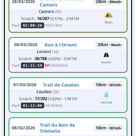
28/03/2026
24km -
394mD+
Camors
Camors
(56)
Scratch :
16/287
(5.57%) - 2/M1M
TRAIL
Perf :
(05:01/km)
02:00:26
08/03/2026
Run à l'Orient
20km -
96mD+
Lorient
(56)
Scratch :
38/788
(4.82%) - 5/M1M
ROUTE
Perf :
RP
(04:06/km)
01:21:59
01/03/2026
Trail de Caudan
16km -
267mD+
Caudan
(56)
Scratch :
17/292
(5.82%) - 1/M1M
NATURE
Perf :
(04:30/km)
01:12:06
Trail du Bois de
08/02/2026
16km -
307mD+
Trémelin