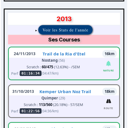
2013
Voir les Stats de l'année
Ses Courses
24/11/2013
Trail de la Ria d'Etel
16km
Nostang
(56)
Scratch :
60/475
(12.63%) - /SEM
NATURE
Perf :
(04:47/km)
01:16:34
31/10/2013
Kemper Urban Noz Trail
18km
Quimper
(29)
Scratch :
113/560
(20.18%) - 57/SEM
ROUTE
Perf :
(04:36/km)
01:22:56