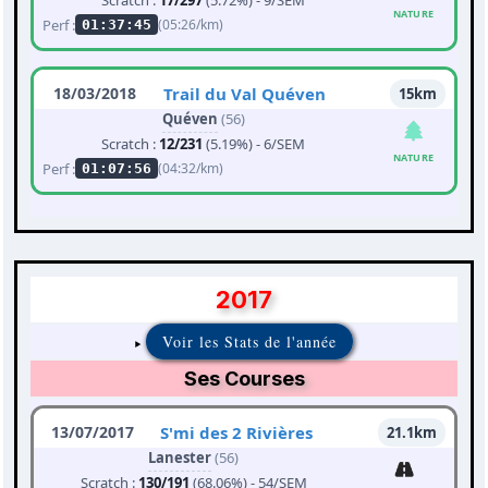
Scratch :
17/297
(5.72%) - 9/SEM
NATURE
Perf :
(05:26/km)
01:37:45
18/03/2018
Trail du Val Quéven
15km
Quéven
(56)
Scratch :
12/231
(5.19%) - 6/SEM
NATURE
Perf :
(04:32/km)
01:07:56
2017
Voir les Stats de l'année
Ses Courses
13/07/2017
S'mi des 2 Rivières
21.1km
Lanester
(56)
Scratch :
130/191
(68.06%) - 54/SEM