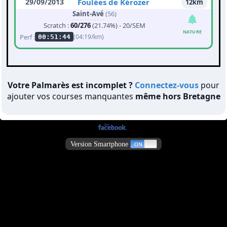
29/09/2013
Foulées de Kérozer
12km
Saint-Avé
(56)
Scratch :
60/276
(21.74%) - 20/SEM
NATURE
Perf :
(04:19/km)
00:51:44
Votre Palmarès est incomplet ?
Connectez-vous
pour
ajouter vos courses manquantes
même hors Bretagne
Version Smartphone