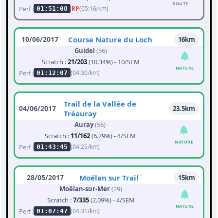
ROUTE
Perf :
RP
(05:16/km)
01:51:08
10/06/2017
Course Nature du Loch
16km
Guidel
(56)
Scratch :
21/203
(10.34%) - 10/SEM
NATURE
Perf :
(04:30/km)
01:12:07
Trail de la Vallée de
04/06/2017
23.5km
Tréauray
Auray
(56)
Scratch :
11/162
(6.79%) - 4/SEM
NATURE
Perf :
(04:25/km)
01:43:45
28/05/2017
Moëlan sur Trail
15km
Moëlan-sur-Mer
(29)
Scratch :
7/335
(2.09%) - 4/SEM
NATURE
Perf :
(04:31/km)
01:07:47