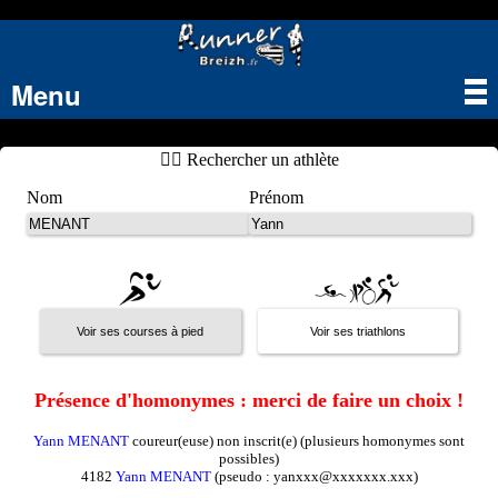
Menu
Tog
nav
🏃‍♂️ Rechercher un athlète
Nom
Prénom
Présence d'homonymes : merci de faire un choix !
Yann MENANT
coureur(euse) non inscrit(e) (plusieurs homonymes sont
possibles)
4182
Yann MENANT
(pseudo : yanxxx@xxxxxxx.xxx)