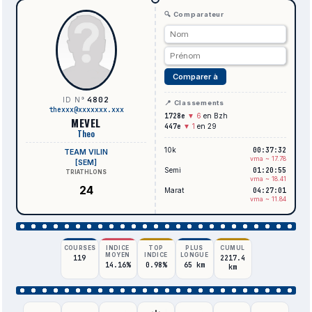
🔍 Comparateur
Comparer à
4802
ID N°
📍 Classements
thexxx@xxxxxxx.xxx
1728e
▼ 6
en Bzh
MEVEL
447e
▼ 1
en 29
Theo
10k
00:37:32
TEAM VILIN
vma ~ 17.78
[SEM]
Semi
01:20:55
TRIATHLONS
vma ~ 18.41
24
Marat
04:27:01
vma ~ 11.84
COURSES
INDICE
TOP
PLUS
CUMUL
MOYEN
INDICE
LONGUE
119
2217.4
14.16%
0.98%
65 km
km