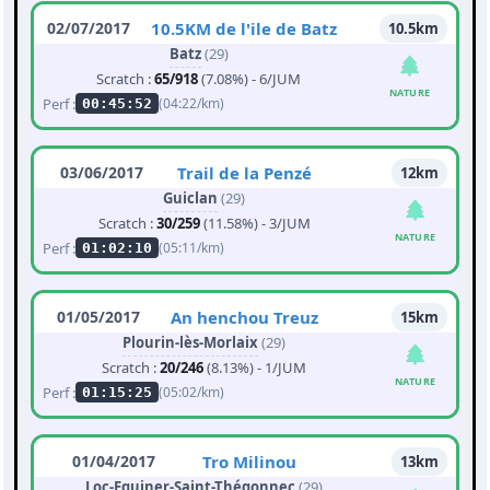
02/07/2017
10.5KM de l'ile de Batz
10.5km
Batz
(29)
Scratch :
65/918
(7.08%) - 6/JUM
NATURE
Perf :
(04:22/km)
00:45:52
03/06/2017
Trail de la Penzé
12km
Guiclan
(29)
Scratch :
30/259
(11.58%) - 3/JUM
NATURE
Perf :
(05:11/km)
01:02:10
01/05/2017
An henchou Treuz
15km
Plourin-lès-Morlaix
(29)
Scratch :
20/246
(8.13%) - 1/JUM
NATURE
Perf :
(05:02/km)
01:15:25
01/04/2017
Tro Milinou
13km
Loc-Eguiner-Saint-Thégonnec
(29)