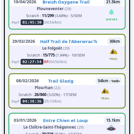
19/04/2026
Breizh Oxygene Trail
21.5km
Plouneventer
(29)
Scratch :
11/299
(3.68%) - 5/SEM
NATURE
Perf :
(04:54/km)
01:45:30
29/03/2026
Half Trail de l'Aberwrac'h
30km
Le Folgoët
(29)
Scratch :
15/775
(1.94%) - 10/SEM
TRAIL
Perf :
RP
(04:56/km)
02:27:54
08/02/2026
Trail Glazig
54km -
1mD+
Plourhan
(22)
Scratch :
26/860
(3.02%) - 17/SEM
TRAIL
Perf :
(05:10/km)
04:38:36
03/01/2026
Entre Chien et Loup
15.1km
Le Cloître-Saint-Thégonnec
(29)