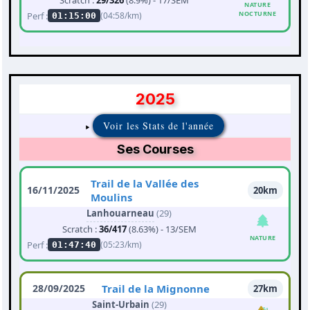
Scratch :
29/326
(8.9%) - 17/SEM
NATURE
NOCTURNE
Perf :
(04:58/km)
01:15:00
2025
Voir les Stats de l'année
Ses Courses
Trail de la Vallée des
16/11/2025
20km
Moulins
Lanhouarneau
(29)
Scratch :
36/417
(8.63%) - 13/SEM
NATURE
Perf :
(05:23/km)
01:47:40
28/09/2025
Trail de la Mignonne
27km
Saint-Urbain
(29)