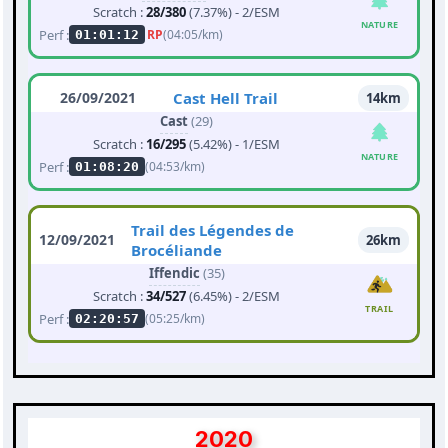
Scratch :
28/380
(7.37%) - 2/ESM
NATURE
Perf :
RP
(04:05/km)
01:01:12
26/09/2021
Cast Hell Trail
14km
Cast
(29)
Scratch :
16/295
(5.42%) - 1/ESM
NATURE
Perf :
(04:53/km)
01:08:20
Trail des Légendes de
12/09/2021
26km
Brocéliande
Iffendic
(35)
Scratch :
34/527
(6.45%) - 2/ESM
TRAIL
Perf :
(05:25/km)
02:20:57
2020