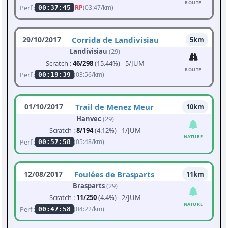
ROUTE
Perf :
RP
(03:47/km)
00:37:45
29/10/2017
Corrida de Landivisiau
5km
Landivisiau
(29)
Scratch :
46/298
(15.44%) - 5/JUM
ROUTE
Perf :
(03:56/km)
00:19:39
01/10/2017
Trail de Menez Meur
10km
Hanvec
(29)
Scratch :
8/194
(4.12%) - 1/JUM
NATURE
Perf :
(05:48/km)
00:57:58
12/08/2017
Foulées de Brasparts
11km
Brasparts
(29)
Scratch :
11/250
(4.4%) - 2/JUM
NATURE
Perf :
(04:22/km)
00:47:58