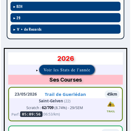
BZH
29
🏅 + de Records
2026
Voir les Stats de l'année
Ses Courses
23/05/2026
Trail de Guerlédan
45km
Saint-Gelven
(22)
Scratch :
62/709
(8.74%) - 29/SEM
TRAIL
Perf :
(06:53/km)
05:09:56