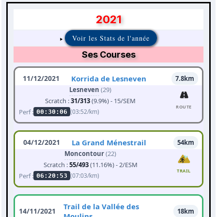
2021
Voir les Stats de l'année
Ses Courses
11/12/2021
Korrida de Lesneven
7.8km
Lesneven
(29)
Scratch :
31/313
(9.9%) - 15/SEM
ROUTE
Perf :
(03:52/km)
00:30:06
04/12/2021
La Grand Ménestrail
54km
Moncontour
(22)
Scratch :
55/493
(11.16%) - 2/ESM
TRAIL
Perf :
(07:03/km)
06:20:53
Trail de la Vallée des
14/11/2021
18km
Moulins