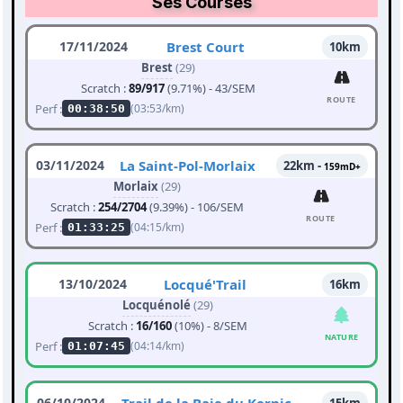
Ses Courses
17/11/2024
Brest Court
10km
Brest
(29)
Scratch :
89/917
(9.71%) - 43/SEM
ROUTE
Perf :
(03:53/km)
00:38:50
03/11/2024
La Saint-Pol-Morlaix
22km -
159mD+
Morlaix
(29)
Scratch :
254/2704
(9.39%) - 106/SEM
ROUTE
Perf :
(04:15/km)
01:33:25
13/10/2024
Locqué'Trail
16km
Locquénolé
(29)
Scratch :
16/160
(10%) - 8/SEM
NATURE
Perf :
(04:14/km)
01:07:45
06/10/2024