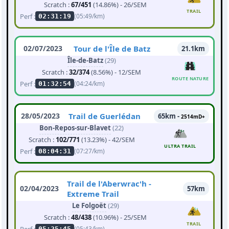
Scratch :
67/451
(14.86%) - 26/SEM
TRAIL
Perf :
(05:49/km)
02:31:19
02/07/2023
Tour de l'Île de Batz
21.1km
Île-de-Batz
(29)
Scratch :
32/374
(8.56%) - 12/SEM
ROUTE NATURE
Perf :
(04:24/km)
01:32:54
28/05/2023
Trail de Guerlédan
65km -
2514mD+
Bon-Repos-sur-Blavet
(22)
Scratch :
102/771
(13.23%) - 42/SEM
ULTRA TRAIL
Perf :
(07:27/km)
08:04:31
Trail de l'Aberwrac'h -
02/04/2023
57km
Extreme Trail
Le Folgoët
(29)
Scratch :
48/438
(10.96%) - 25/SEM
TRAIL
Perf :
(05:43/km)
05:25:45