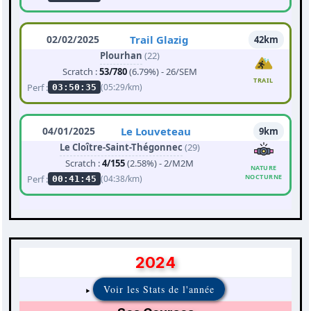
02/02/2025
Trail Glazig
42km
Plourhan
(22)
Scratch :
53/780
(6.79%) - 26/SEM
TRAIL
Perf :
(05:29/km)
03:50:35
04/01/2025
Le Louveteau
9km
Le Cloître-Saint-Thégonnec
(29)
Scratch :
4/155
(2.58%) - 2/M2M
NATURE
NOCTURNE
Perf :
(04:38/km)
00:41:45
2024
Voir les Stats de l'année