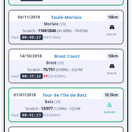
04/11/2018
Taulé-Morlaix
10km
Morlaix
(29)
Scratch :
1169/2846
(41.08%) - 70/ESM
ROUTE
Perf :
(04:51/km)
00:48:27
14/10/2018
Brest Court
10km
Brest
(29)
Scratch :
75/751
(9.99%) - 2/JUM
ROUTE
Perf :
RP
(03:45/km)
00:37:32
01/07/2018
Tour de l'Ile de Batz
10.5km
Batz
(29)
Scratch :
13/977
(1.33%) - 1/JUM
NATURE
Perf :
(03:56/km)
00:41:23