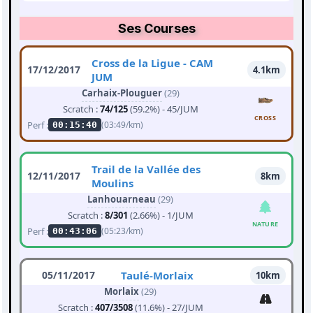
Ses Courses
Cross de la Ligue - CAM
17/12/2017
4.1km
JUM
Carhaix-Plouguer
(29)
Scratch :
74/125
(59.2%) - 45/JUM
CROSS
Perf :
(03:49/km)
00:15:40
Trail de la Vallée des
12/11/2017
8km
Moulins
Lanhouarneau
(29)
Scratch :
8/301
(2.66%) - 1/JUM
NATURE
Perf :
(05:23/km)
00:43:06
05/11/2017
Taulé-Morlaix
10km
Morlaix
(29)
Scratch :
407/3508
(11.6%) - 27/JUM