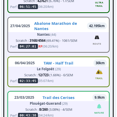
Scratch :
42/621
(6.76%) - 17/SEM
ULTRA
TRAIL
Perf :
(06:20/km)
06:51:45
Abalone Marathon de
27/04/2025
42.195km
Nantes
Nantes
(44)
Scratch :
3168/4564
(69.41%) - 1061/SEM
ROUTE
Perf :
RP
(06:20/km)
04:27:01
06/04/2025
TAW - Half Trail
30km
Le Folgoët
(29)
Scratch :
12/723
(1.66%) - 6/SEM
TRAIL
Perf :
(05:07/km)
02:33:45
23/03/2025
Trail des Cerises
9.9km
Plouégat-Guerand
(29)
Scratch :
8/260
(3.08%) - 4/SEM
NATURE
Perf :
(04:24/km)
00:43:38