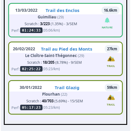
13/03/2022
Trail des Enclos
16.6km
Guimiliau
(29)
Scratch :
3/223
(1.35%) - 3/SEM
NATURE
Perf :
(05:06/km)
01:24:33
20/02/2022
Trail au Pied des Monts
27km
Le Cloître-Saint-Thégonnec
(29)
Scratch :
18/205
(8.78%) - 9/SEM
TRAIL
Perf :
(05:23/km)
02:25:22
30/01/2022
Trail Glazig
59km
Plourhan
(22)
Scratch :
40/703
(5.69%) - 15/SEM
TRAIL
Perf :
(05:23/km)
05:17:23