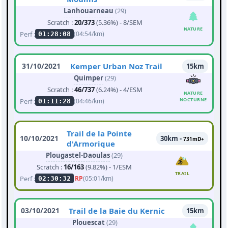
Lanhouarneau
(29)
Scratch :
20/373
(5.36%) - 8/SEM
NATURE
Perf :
(04:54/km)
01:28:08
31/10/2021
Kemper Urban Noz Trail
15km
Quimper
(29)
Scratch :
46/737
(6.24%) - 4/ESM
NATURE
NOCTURNE
Perf :
(04:46/km)
01:11:28
Trail de la Pointe
10/10/2021
30km -
731mD+
d'Armorique
Plougastel-Daoulas
(29)
Scratch :
16/163
(9.82%) - 1/ESM
TRAIL
Perf :
RP
(05:01/km)
02:30:32
03/10/2021
Trail de la Baie du Kernic
15km
Plouescat
(29)