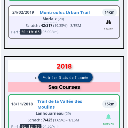
24/02/2019
Montroulez Urban Trail
14km
Morlaix
(29)
Scratch :
42/217
(19.35%) - 3/ESM
ROUTE
Perf :
(05:00/km)
01:10:05
2018
Voir les Stats de l'année
Ses Courses
Trail de la Vallée des
18/11/2018
15km
Moulins
Lanhouarneau
(29)
Scratch :
7/425
(1.65%) - 1/ESM
NATURE
Perf :
(04:50/km)
01:12:33