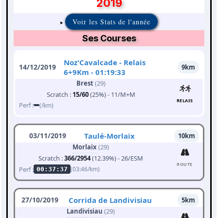
2019
Voir les Stats de l'année
Ses Courses
Noz'Cavalcade - Relais
14/12/2019
9km
6+9Km - 01:19:33
Brest
(29)
Scratch :
15/60
(25%) - 11/M+M
RELAIS
Perf :
(/km)
03/11/2019
Taulé-Morlaix
10km
Morlaix
(29)
Scratch :
366/2954
(12.39%) - 26/ESM
ROUTE
Perf :
(03:46/km)
00:37:37
27/10/2019
Corrida de Landivisiau
5km
Landivisiau
(29)