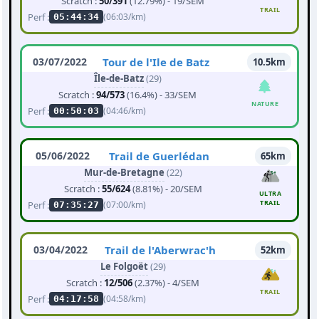
Scratch :
50/391
(12.79%) - 19/SEM
TRAIL
Perf :
(06:03/km)
05:44:34
03/07/2022
Tour de l'Ile de Batz
10.5km
Île-de-Batz
(29)
Scratch :
94/573
(16.4%) - 33/SEM
NATURE
Perf :
(04:46/km)
00:50:03
05/06/2022
Trail de Guerlédan
65km
Mur-de-Bretagne
(22)
Scratch :
55/624
(8.81%) - 20/SEM
ULTRA
TRAIL
Perf :
(07:00/km)
07:35:27
03/04/2022
Trail de l'Aberwrac'h
52km
Le Folgoët
(29)
Scratch :
12/506
(2.37%) - 4/SEM
TRAIL
Perf :
(04:58/km)
04:17:58