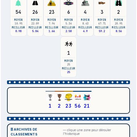
54
26
23
6
4
3
2
MOYEN
MOYEN
MOYEN
MOYEN
MOYEN
MOYEN
MOYEN
10.95
22.09
7.96
5.34
8.43
67.71
20.95
MEILLEUR
MEILLEUR
MEILLEUR
MEILLEUR
MEILLEUR
MEILLEUR
MEILLEUR
0.98
5.04
1.66
2.58
4.9
59.2
8.56
1
MOYEN
25
MEILLEUR
25
1
2
23
56
21
🗄️ ARCHIVES DE
— clique une zone pour dérouler
l'historique
CLASSEMENTS