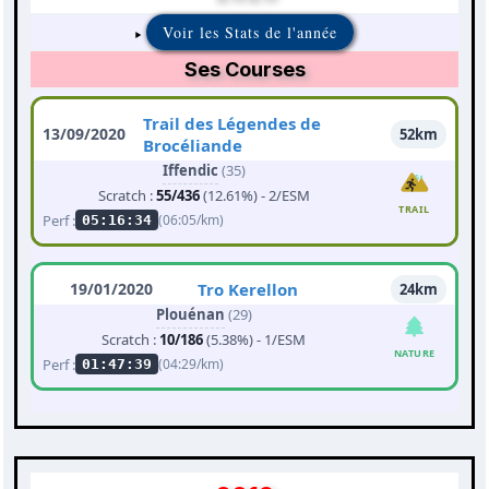
Voir les Stats de l'année
Ses Courses
Trail des Légendes de
13/09/2020
52km
Brocéliande
Iffendic
(35)
Scratch :
55/436
(12.61%) - 2/ESM
TRAIL
Perf :
(06:05/km)
05:16:34
19/01/2020
Tro Kerellon
24km
Plouénan
(29)
Scratch :
10/186
(5.38%) - 1/ESM
NATURE
Perf :
(04:29/km)
01:47:39