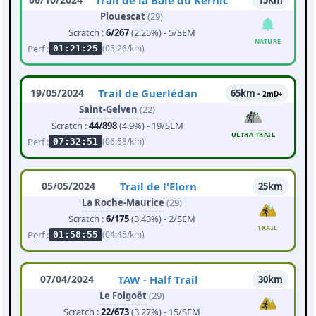
Trail de la Baie du Kernic
15km
Plouescat
(29)
Scratch :
6/267
(2.25%) - 5/SEM
NATURE
Perf :
(05:26/km)
01:21:25
19/05/2024
Trail de Guerlédan
65km -
2mD+
Saint-Gelven
(22)
Scratch :
44/898
(4.9%) - 19/SEM
ULTRA TRAIL
Perf :
(06:58/km)
07:32:51
05/05/2024
Trail de l'Elorn
25km
La Roche-Maurice
(29)
Scratch :
6/175
(3.43%) - 2/SEM
TRAIL
Perf :
(04:45/km)
01:58:55
07/04/2024
TAW - Half Trail
30km
Le Folgoët
(29)
Scratch :
22/673
(3.27%) - 15/SEM