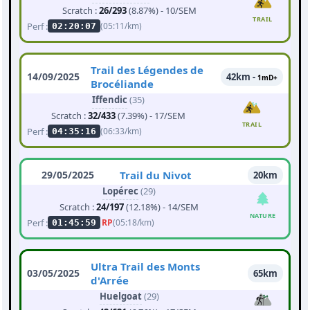
Scratch :
26/293
(8.87%) - 10/SEM
TRAIL
Perf :
(05:11/km)
02:20:07
Trail des Légendes de
14/09/2025
42km -
1mD+
Brocéliande
Iffendic
(35)
Scratch :
32/433
(7.39%) - 17/SEM
TRAIL
Perf :
(06:33/km)
04:35:16
29/05/2025
Trail du Nivot
20km
Lopérec
(29)
Scratch :
24/197
(12.18%) - 14/SEM
NATURE
Perf :
RP
(05:18/km)
01:45:59
Ultra Trail des Monts
03/05/2025
65km
d'Arrée
Huelgoat
(29)