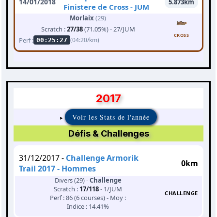
14/01/2018
5.873km
Finistere de Cross - JUM
Morlaix
(29)
Scratch :
27/38
(71.05%) - 27/JUM
CROSS
Perf :
(04:20/km)
00:25:27
2017
Voir les Stats de l'année
Défis & Challenges
31/12/2017 -
Challenge Armorik
0km
Trail 2017 - Hommes
Divers (29) -
Challenge
Scratch :
17/118
- 1/JUM
CHALLENGE
Perf : 86 (6 courses) - Moy :
Indice : 14.41%