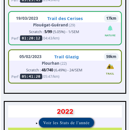
19/03/2023
Trail des Cerises
17km
Plouégat-Guérand
(29)
Scratch :
5/99
(5.05%) - 1/SEM
NATURE
Perf :
(04:43/km)
01:20:12
05/02/2023
Trail Glazig
59km
Plourhan
(22)
Scratch :
48/740
(6.49%) - 24/SEM
TRAIL
Perf :
(05:47/km)
05:41:20
2022
Voir les Stats de l'année