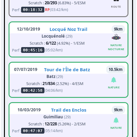
Scratch :
20/293
(6.83%) - 5/ESM
ROUTE
Perf :
RP
(03:42/km)
00:18:32
12/10/2019
Locqué Noz Trail
9km
Locquénolé
(29)
Scratch :
6/122
(4.92%) - 1/ESM
NATURE
NOCTURNE
Perf :
(05:02/km)
00:45:16
07/07/2019
Tour de l'Île de Batz
10.5km
Batz
(29)
Scratch :
21/834
(2.52%) - 4/ESM
NATURE
Perf :
(04:06/km)
00:42:58
10/03/2019
Trail des Enclos
9km
Guimiliau
(29)
Scratch :
12/228
(5.26%) - 2/ESM
NATURE
Perf :
(05:14/km)
00:47:07