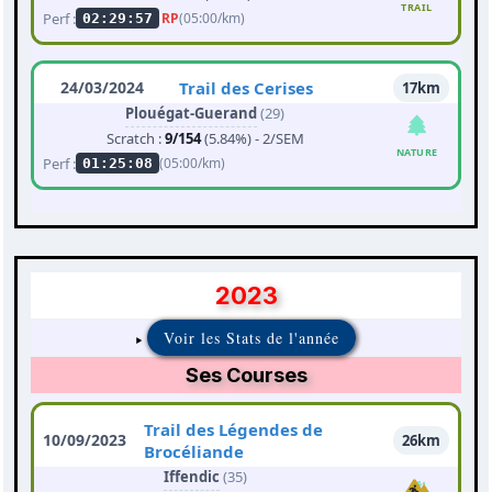
TRAIL
Perf :
RP
(05:00/km)
02:29:57
24/03/2024
Trail des Cerises
17km
Plouégat-Guerand
(29)
Scratch :
9/154
(5.84%) - 2/SEM
NATURE
Perf :
(05:00/km)
01:25:08
2023
Voir les Stats de l'année
Ses Courses
Trail des Légendes de
10/09/2023
26km
Brocéliande
Iffendic
(35)