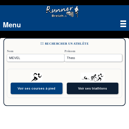
Menu
Tog
nav
🏃‍♂️ RECHERCHER UN ATHLÈTE
Nom
Prénom