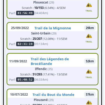
Plouescat
(29)
Scratch :
10/153
(6.54%) - 4/SEM
TRAIL
Perf :
(04:40/km)
01:56:49
25/09/2022
Trail de la Mignonne
29km
Saint-Urbain
(29)
Scratch :
25/207
(12.08%) - 11/SEM
TRAIL
Perf :
(05:13/km)
02:31:19
Trail des Légendes de
11/09/2022
52km
Brocéliande
Iffendic
(35)
Scratch :
51/293
(17.41%) - 13/SEM
TRAIL
Perf :
(06:33/km)
05:40:52
10/07/2022
Trail du Bout du Monde
57km
Plouzané
(29)