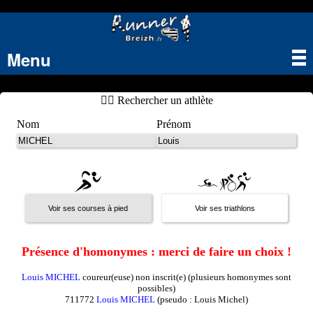
Menu
Tog
nav
🏃‍♂️ Rechercher un athlète
Nom
Prénom
Présence d'homonymes : merci de faire un choix !
Louis MICHEL
coureur(euse) non inscrit(e) (plusieurs homonymes sont
possibles)
711772
Louis MICHEL
(pseudo : Louis Michel)