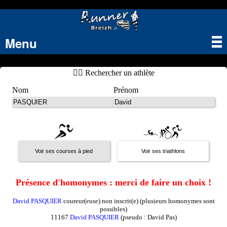
Menu
Tog
nav
🏃‍♂️ Rechercher un athlète
Nom
Prénom
Présence d'homonymes : merci de faire un choix !
David PASQUIER
coureur(euse) non inscrit(e) (plusieurs homonymes sont
possibles)
11167
David PASQUIER
(pseudo : David Pas)