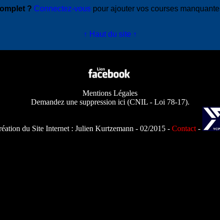
complet ?
Connectez-vous
pour ajouter vos courses manquant
↑ Haut du site ↑
Mentions Légales
Demandez une suppression ici
(
CNIL - Loi 78-17
).
éation du Site Internet :
Julien Kurtzemann
- 02/2015 -
Contact
-