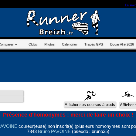
r sur ce site, vous nous autorisez à déposer un cookie à des fins de mesure d'audience.
En savo
Comparer
Clubs
Photos
Calendrier
Tracés GPS
Douar Alré 2026
Présence d'homonymes : merci de faire un choix !
PAVOINE
coureur(euse) non inscrit(e) (plusieurs homonymes sont po
7843
Bruno PAVOINE
(pseudo : bruno35)