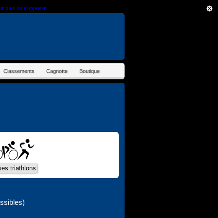
ir plus ou s'opposer
.
Classements
Cagnotte
Boutique
ssibles)