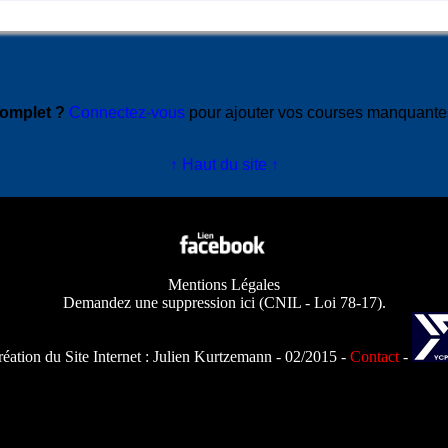
complet ?
Connectez-vous
pour ajouter vos courses manquant
↑ Haut du site ↑
Mentions Légales
Demandez une suppression ici
(
CNIL - Loi 78-17
).
éation du Site Internet :
Julien Kurtzemann
- 02/2015 -
Contact
-