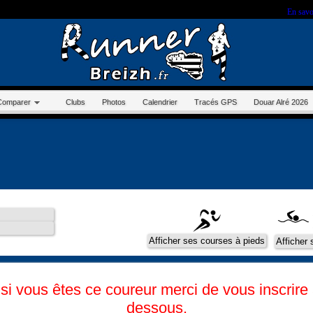
r sur ce site, vous nous autorisez à déposer un cookie à des fins de mesure d'audience.
En savo
Comparer
Clubs
Photos
Calendrier
Tracés GPS
Douar Alré 2026
i vous êtes ce coureur merci de vous inscrire à
dessous.