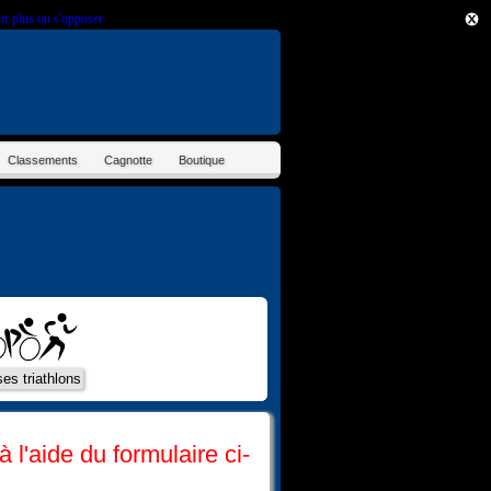
ir plus ou s'opposer
.
Classements
Cagnotte
Boutique
 l'aide du formulaire ci-