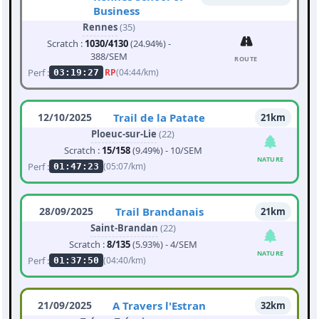
Business
Rennes
(35)
Scratch :
1030/4130
(24.94%) -
388/SEM
ROUTE
Perf :
RP
(04:44/km)
03:19:27
12/10/2025
Trail de la Patate
21km
Ploeuc-sur-Lie
(22)
Scratch :
15/158
(9.49%) - 10/SEM
NATURE
Perf :
(05:07/km)
01:47:23
28/09/2025
Trail Brandanais
21km
Saint-Brandan
(22)
Scratch :
8/135
(5.93%) - 4/SEM
NATURE
Perf :
(04:40/km)
01:37:50
21/09/2025
A Travers l'Estran
32km