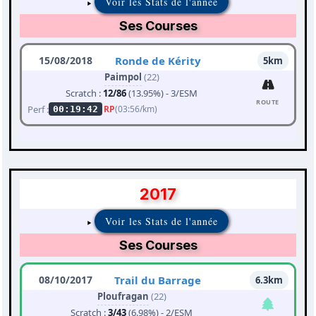
Voir les Stats de l'année
Ses Courses
15/08/2018
Ronde de Kérity
5km
Paimpol
(22)
Scratch :
12/86
(13.95%) - 3/ESM
ROUTE
Perf :
RP
(03:56/km)
00:19:42
2017
Voir les Stats de l'année
Ses Courses
08/10/2017
Trail du Barrage
6.3km
Ploufragan
(22)
Scratch :
3/43
(6.98%) - 2/ESM