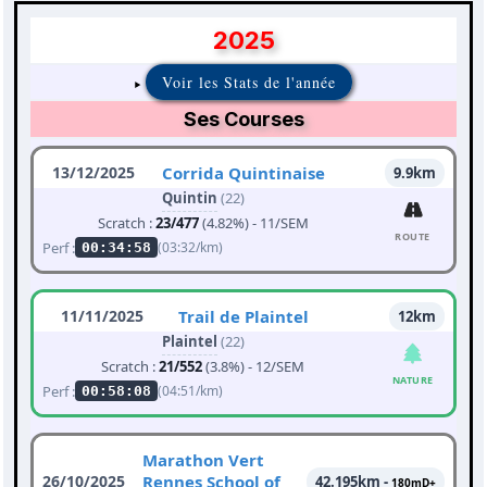
2025
Voir les Stats de l'année
Ses Courses
13/12/2025
Corrida Quintinaise
9.9km
Quintin
(22)
Scratch :
23/477
(4.82%) - 11/SEM
ROUTE
Perf :
(03:32/km)
00:34:58
11/11/2025
Trail de Plaintel
12km
Plaintel
(22)
Scratch :
21/552
(3.8%) - 12/SEM
NATURE
Perf :
(04:51/km)
00:58:08
Marathon Vert
26/10/2025
Rennes School of
42.195km -
180mD+