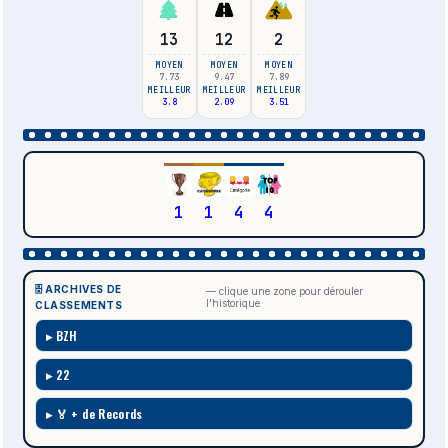
13
12
2
MOYEN
MOYEN
MOYEN
7.73
9.47
7.89
MEILLEUR
MEILLEUR
MEILLEUR
3.8
2.09
3.51
1
1
4
4
🗄️ ARCHIVES DE
— clique une zone pour dérouler
l'historique
CLASSEMENTS
BZH
22
🏅 + de Records