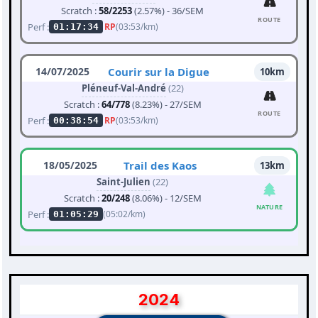
Scratch :
58/2253
(2.57%) - 36/SEM
ROUTE
Perf :
RP
(03:53/km)
01:17:34
14/07/2025
Courir sur la Digue
10km
Pléneuf-Val-André
(22)
Scratch :
64/778
(8.23%) - 27/SEM
ROUTE
Perf :
RP
(03:53/km)
00:38:54
18/05/2025
Trail des Kaos
13km
Saint-Julien
(22)
Scratch :
20/248
(8.06%) - 12/SEM
NATURE
Perf :
(05:02/km)
01:05:29
2024