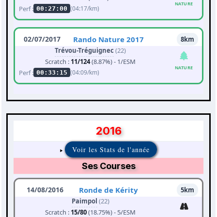
NATURE
Perf :
(04:17/km)
00:27:00
02/07/2017
Rando Nature 2017
8km
Trévou-Tréguignec
(22)
Scratch :
11/124
(8.87%) - 1/ESM
NATURE
Perf :
(04:09/km)
00:33:15
2016
Voir les Stats de l'année
Ses Courses
14/08/2016
Ronde de Kérity
5km
Paimpol
(22)
Scratch :
15/80
(18.75%) - 5/ESM