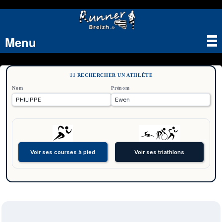
Menu
Tog
nav
🏃‍♂️ RECHERCHER UN ATHLÈTE
Nom
Prénom