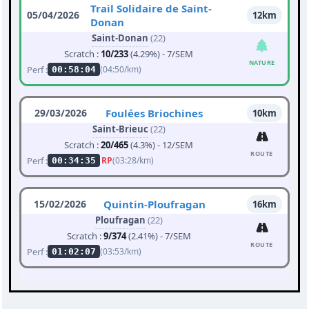
Trail Solidaire de Saint-
05/04/2026
12km
Donan
Saint-Donan
(22)
Scratch :
10/233
(4.29%) - 7/SEM
NATURE
Perf :
(04:50/km)
00:58:04
29/03/2026
Foulées Briochines
10km
Saint-Brieuc
(22)
Scratch :
20/465
(4.3%) - 12/SEM
ROUTE
Perf :
RP
(03:28/km)
00:34:35
15/02/2026
Quintin-Ploufragan
16km
Ploufragan
(22)
Scratch :
9/374
(2.41%) - 7/SEM
ROUTE
Perf :
(03:53/km)
01:02:07