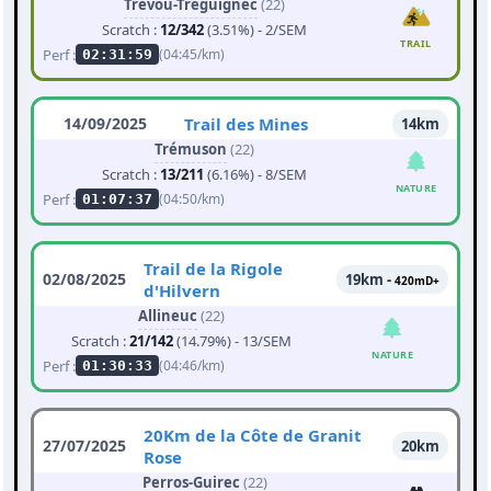
Trévou-Tréguignec
(22)
Scratch :
12/342
(3.51%) - 2/SEM
TRAIL
Perf :
(04:45/km)
02:31:59
14/09/2025
Trail des Mines
14km
Trémuson
(22)
Scratch :
13/211
(6.16%) - 8/SEM
NATURE
Perf :
(04:50/km)
01:07:37
Trail de la Rigole
02/08/2025
19km -
420mD+
d'Hilvern
Allineuc
(22)
Scratch :
21/142
(14.79%) - 13/SEM
NATURE
Perf :
(04:46/km)
01:30:33
20Km de la Côte de Granit
27/07/2025
20km
Rose
Perros-Guirec
(22)