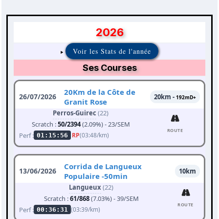
2026
Voir les Stats de l'année
Ses Courses
20Km de la Côte de
26/07/2026
20km -
192mD+
Granit Rose
Perros-Guirec
(22)
Scratch :
50/2394
(2.09%) - 23/SEM
ROUTE
Perf :
RP
(03:48/km)
01:15:56
Corrida de Langueux
13/06/2026
10km
Populaire -50min
Langueux
(22)
Scratch :
61/868
(7.03%) - 39/SEM
ROUTE
Perf :
(03:39/km)
00:36:31