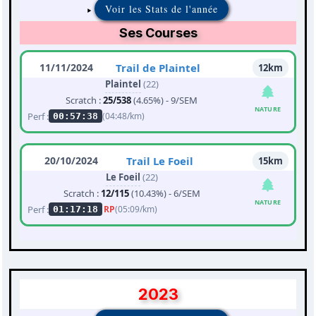
Voir les Stats de l'année
Ses Courses
11/11/2024
Trail de Plaintel
12km
Plaintel
(22)
Scratch :
25/538
(4.65%) - 9/SEM
NATURE
Perf :
(04:48/km)
00:57:38
20/10/2024
Trail Le Foeil
15km
Le Foeil
(22)
Scratch :
12/115
(10.43%) - 6/SEM
NATURE
Perf :
RP
(05:09/km)
01:17:18
2023