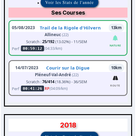
Voir les Stats de l'année
Ses Courses
05/08/2023
Trail de la Rigole d'Hilvern
13km
Allineuc
(22)
Scratch :
25/192
(13.02%) - 11/SEM
NATURE
Perf :
(04:33/km)
00:59:12
14/07/2023
Courir sur la Digue
10km
Pléneuf-Val-André
(22)
Scratch :
76/414
(18.36%) - 36/SEM
ROUTE
Perf :
RP
(04:09/km)
00:41:26
2018