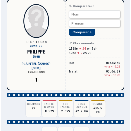
🔍 Comparateur
Comparer à
15188
ID N°
📍 Classements
ewen-22
1368e
▼ 24
en Bzh
PHILIPPE
173e
▼ 2
en 22
Ewen
10k
00:34:35
PLAINTEL (22940)
vma ~ 19.23
[SEM]
Marat
03:06:59
TRIATHLONS
vma ~ 16.92
1
COURSES
INDICE
TOP
PLUS
CUMUL
MOYEN
INDICE
LONGUE
27
436.5
8.52%
2.09%
42.2 km
km