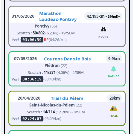
Marathon
31/05/2026
42.195km -
296mD+
Loudéac-Pontivy
Pontivy
(56)
Scratch :
50/802
(6.23%) - 19/SEM
ROUTE
Perf :
RP
(04:26/km)
03:06:59
07/05/2026
Courons Dans le Bois
9.9km
Plédran
(22)
Scratch :
11/271
(4.06%) - 4/SEM
NATURE
Perf :
(03:40/km)
00:36:19
26/04/2026
Trail du Pélem
28km
Saint-Nicolas-du-Pélem
(22)
Scratch :
14/114
(12.28%) - 8/SEM
TRAIL
Perf :
(05:09/km)
02:24:07