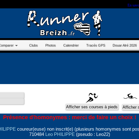
r sur ce site, vous nous autorisez à déposer un cookie à des fins de mesure d'audience.
En savo
Comparer
Clubs
Photos
Calendrier
Tracés GPS
Douar Alré 2026
Présence d'homonymes : merci de faire un choix !
HILIPPE
coureur(euse) non inscrit(e) (plusieurs homonymes sont pos
710484
Leo PHILIPPE
(pseudo : Leo22)