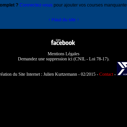
complet ?
Connectez-vous
pour ajouter vos courses manquant
↑ Haut du site ↑
Mentions Légales
Demandez une suppression ici
(
CNIL - Loi 78-17
).
éation du Site Internet :
Julien Kurtzemann
- 02/2015 -
Contact
-