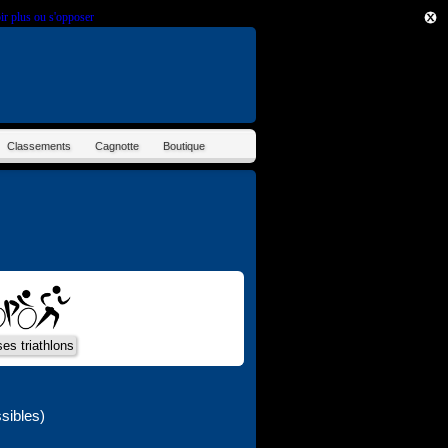
ir plus ou s'opposer
.
Classements
Cagnotte
Boutique
sibles)