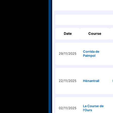
Date
Course
Corrida de
29/11/2025
Paimpol
22/11/2025
Hénantrail
La Course de
02/11/2025
l'Ours