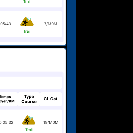
Trail
:05:43
7/M0M
Trail
Type
Temps
Cl. Cat.
oyen/KM
Course
0:05:32
19/M0M
Trail