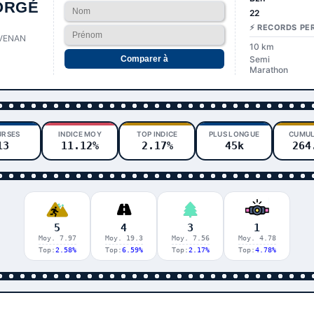
ORGÉ
22
⚡ RECORDS PE
VENAN
10 km
Comparer à
Semi
Marathon
URSES
INDICE MOY
TOP INDICE
PLUS LONGUE
CUMUL
13
11.12%
2.17%
45k
264
5
4
3
1
Moy. 7.97
Moy. 19.3
Moy. 7.56
Moy. 4.78
Top:
2.58%
Top:
6.59%
Top:
2.17%
Top:
4.78%