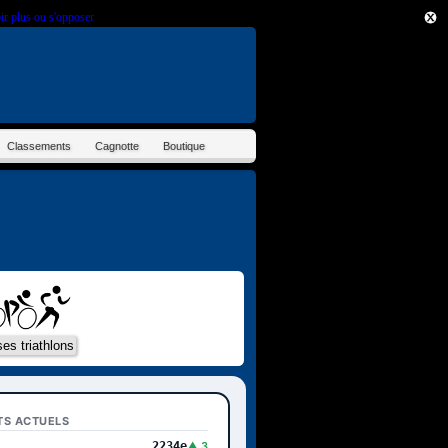
ir plus ou s'opposer
.
Classements
Cagnotte
Boutique
TS ACTUELS
2234e
▲ 3