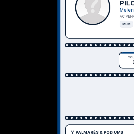
PIL
Melen
AC PEN
M0M
CO
🏅 PALMARÈS & PODIUMS