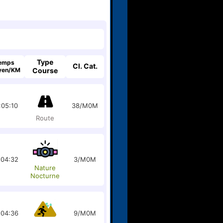
Type
emps
Cl. Cat.
yen/KM
Course
:05:10
38/M0M
Route
:04:32
3/M0M
Nature
Nocturne
:04:36
9/M0M