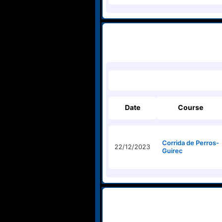
Date
Course
Corrida de Perros-
22/12/2023
Guirec