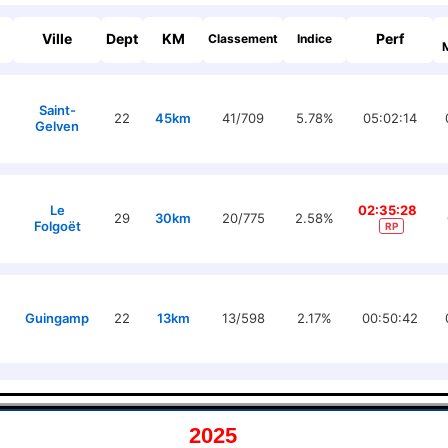
Ville
Dept
KM
Perf
Classement
Indice
Saint-
22
45km
41/709
5.78%
05:02:14
Gelven
Le
02:35:28
29
30km
20/775
2.58%
Folgoët
RP
Guingamp
22
13km
13/598
2.17%
00:50:42
2025