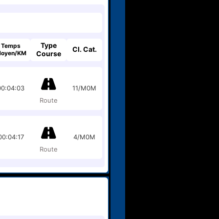
Type
Temps
Cl. Cat.
oyen/KM
Course
00:04:03
11/M0M
Route
00:04:17
4/M0M
Route