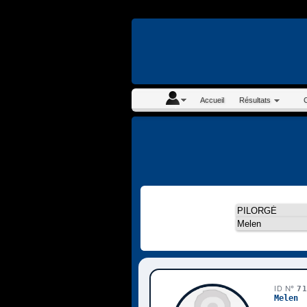
En continuant à navigue
Accueil
Résultats
ID N°
7
Melen