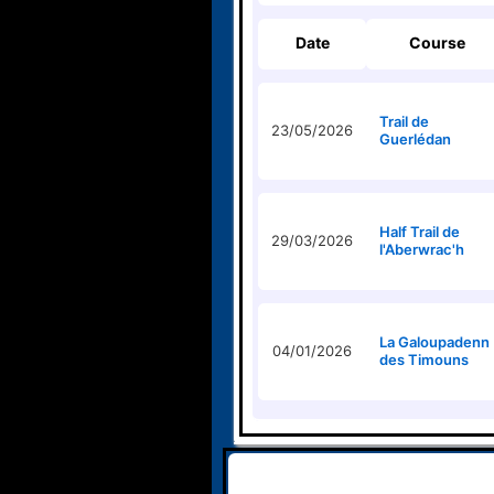
Date
Course
Trail de
23/05/2026
Guerlédan
Half Trail de
29/03/2026
l'Aberwrac'h
La Galoupadenn
04/01/2026
des Timouns