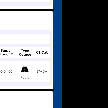
Type
Temps
Cl. Cat.
oyen/KM
Course
00:04:00
3/M0M
Route