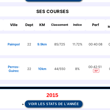
SES COURSES
Ville
Dept
KM
Perf
Classement
Indice
M
Paimpol
22
9.9km
85/725
11.72%
00:40:08
e
Perros-
00:42:51
22
10km
44/550
8%
Guirec
RP
2015
VOIR LES STATS DE L'ANNÉE