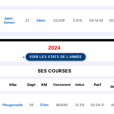
Saint-
22
34km
22/439
5.01%
03:14:20
00
Gelven
2024
VOIR LES STATS DE L'ANNÉE
SES COURSES
Ville
Dept
KM
Perf
Classement
Indice
M
Plougonvelin
29
37km
80/640
12.5%
03:24:31
0