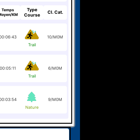
Type
Temps
Cl. Cat.
Moyen/KM
Course
00:06:43
10/M0M
Trail
00:05:11
6/M0M
Trail
00:03:54
9/M0M
Nature