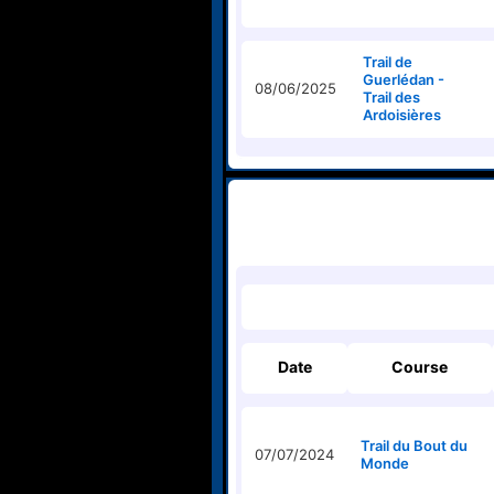
Trail de
Guerlédan -
08/06/2025
Trail des
Ardoisières
Date
Course
Trail du Bout du
07/07/2024
Monde