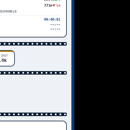
773e
▼ 54
RSONNELS
00:40:01
--:--
--:--
 DIST
.8k