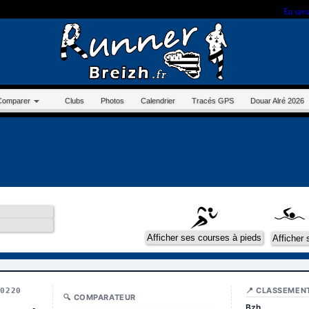
r sur ce site, vous nous autorisez à déposer un cookie à des fins de mesure d'audience.
En savo
Comparer
Clubs
Photos
Calendrier
Tracés GPS
Douar Alré 2026
📍 CLASSEMEN
10220
🔍 COMPARATEUR
Bzh