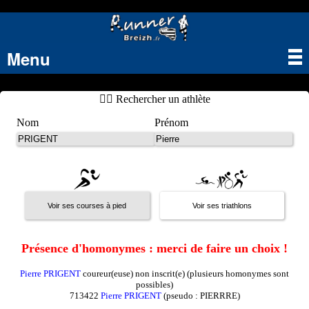
Menu
Tog
nav
🏃‍♂️ Rechercher un athlète
Nom
Prénom
Présence d'homonymes : merci de faire un choix !
Pierre PRIGENT
coureur(euse) non inscrit(e) (plusieurs homonymes sont
possibles)
713422
Pierre PRIGENT
(pseudo : PIERRRE)