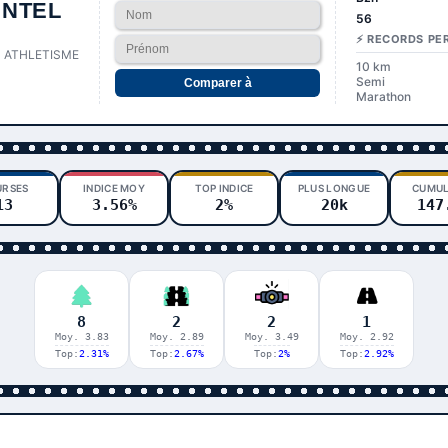
NTEL
56
⚡ RECORDS PE
 ATHLETISME
10 km
Semi
Comparer à
Marathon
URSES
INDICE MOY
TOP INDICE
PLUS LONGUE
CUMUL
13
3.56%
2%
20k
147
8
2
2
1
Moy. 3.83
Moy. 2.89
Moy. 3.49
Moy. 2.92
Top:
2.31%
Top:
2.67%
Top:
2%
Top:
2.92%