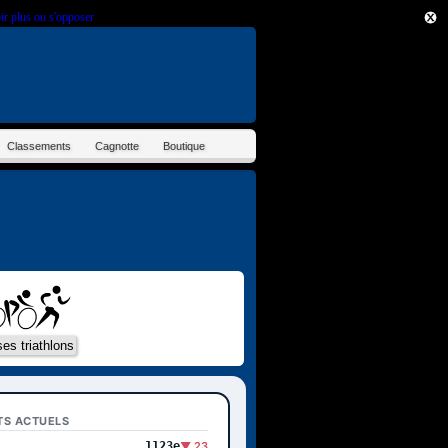
ir plus ou s'opposer
.
Classements
Cagnotte
Boutique
TS ACTUELS
1123e
▼ 23