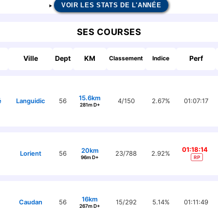
VOIR LES STATS DE L'ANNÉE
SES COURSES
Ville
Dept
KM
Perf
Classement
Indice
15.6km
é
Languidic
56
4/150
2.67%
01:07:17
281m D+
01:18:14
20km
Lorient
56
23/788
2.92%
96m D+
RP
16km
Caudan
56
15/292
5.14%
01:11:49
267m D+