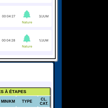
00:04:27
3/JUM
Nature
00:04:28
1/JUM
Nature
S À ÉTAPES
CL.
MIN/KM
TYPE
CAT.