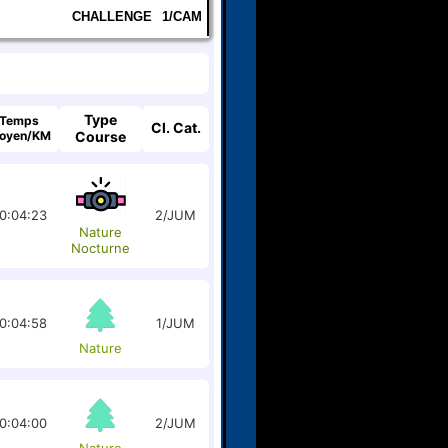
CHALLENGE
1/CAM
Type
Temps
Cl. Cat.
oyen/KM
Course
0:04:23
2/JUM
Nature
Nocturne
0:04:58
1/JUM
Nature
0:04:00
2/JUM