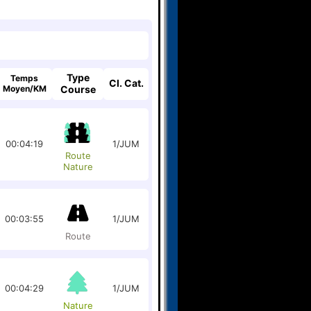
Type
Temps
Cl. Cat.
Moyen/KM
Course
00:04:19
1/JUM
Route
Nature
00:03:55
1/JUM
Route
00:04:29
1/JUM
Nature