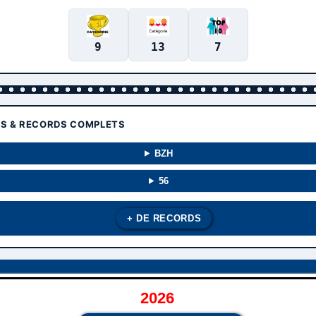
9
13
7
TS & RECORDS COMPLETS
BZH
56
+ DE RECORDS
2026