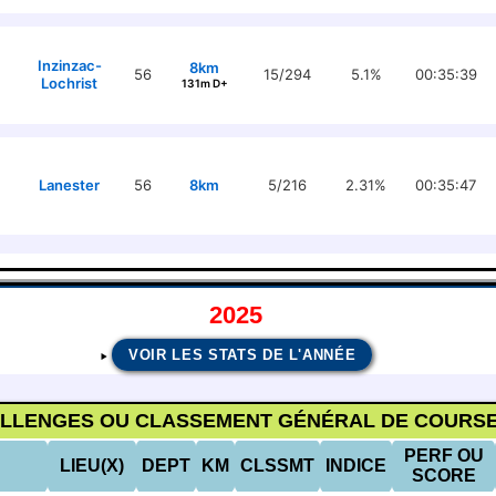
Inzinzac-
8km
56
15/294
5.1%
00:35:39
Lochrist
131m D+
Lanester
56
8km
5/216
2.31%
00:35:47
2025
VOIR LES STATS DE L'ANNÉE
ALLENGES OU CLASSEMENT GÉNÉRAL DE COURSE
PERF OU
LIEU(X)
DEPT
KM
CLSSMT
INDICE
SCORE