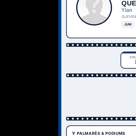
QUE
Ylan
QUEVEN
JUM
CO
🏅 PALMARÈS & PODIUMS