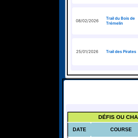
Trail du Bois de
08/02/2026
Trémelin
25/01/2026
Trail des Pirates
DÉFIS OU CH
DATE
COURSE