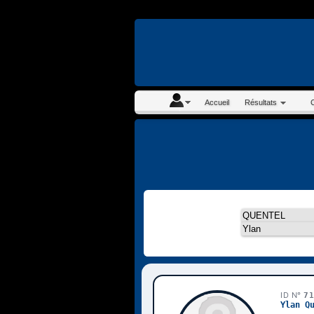
En continuant à navigue
Accueil
Résultats
ID N°
7
Ylan Q