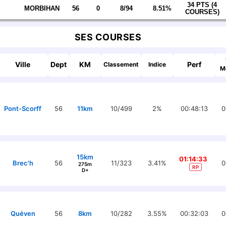
34 PTS (4
MORBIHAN
56
0
8/94
8.51%
COURSES)
SES COURSES
Ville
Dept
KM
Perf
Classement
Indice
M
Pont-Scorff
56
11km
10/499
2%
00:48:13
0
15km
01:14:33
Brec'h
56
11/323
3.41%
0
275m
RP
D+
Quéven
56
8km
10/282
3.55%
00:32:03
0