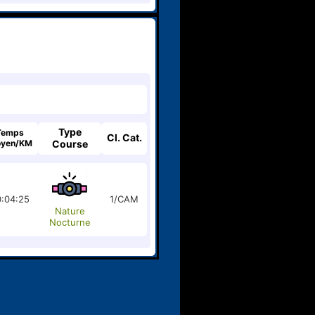
Type
Temps
Cl. Cat.
yen/KM
Course
:04:25
1/CAM
Nature
Nocturne