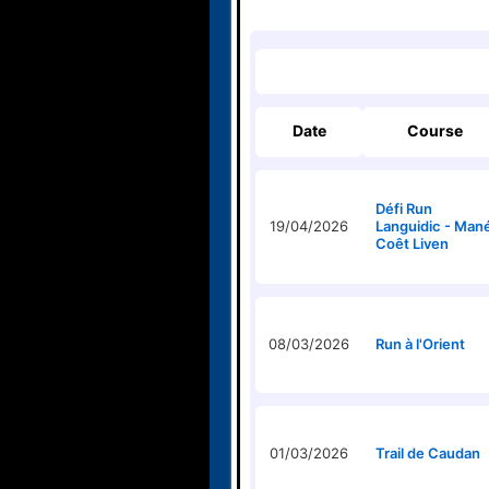
Date
Course
Défi Run
19/04/2026
Languidic - Man
Coêt Liven
08/03/2026
Run à l'Orient
01/03/2026
Trail de Caudan