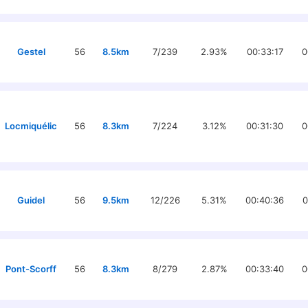
Gestel
56
8.5km
7/239
2.93%
00:33:17
0
Locmiquélic
56
8.3km
7/224
3.12%
00:31:30
0
Guidel
56
9.5km
12/226
5.31%
00:40:36
0
Pont-Scorff
56
8.3km
8/279
2.87%
00:33:40
0