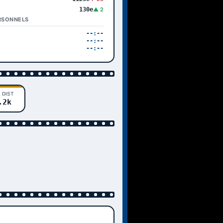
130e
▲ 2
RSONNELS
--:--
--:--
--:--
 DIST
.2k