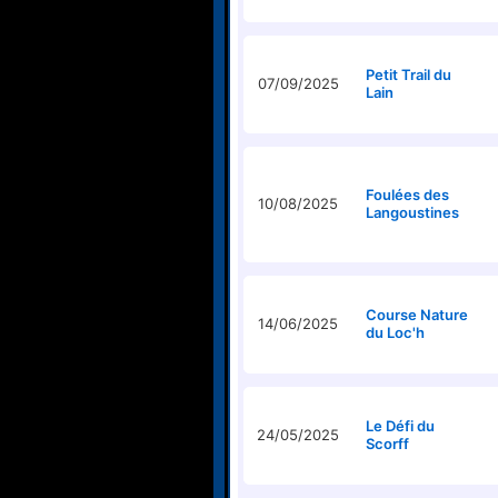
Petit Trail du
07/09/2025
Lain
Foulées des
10/08/2025
Langoustines
Course Nature
14/06/2025
du Loc'h
Le Défi du
24/05/2025
Scorff