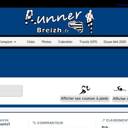
r sur ce site, vous nous autorisez à déposer un cookie à des fins de mesure d'audience.
En savo
Comparer
Clubs
Photos
Calendrier
Tracés GPS
Douar Alré 2026
📍 CLASSEMEN
16094
🔍 COMPARATEUR
uentel
Bzh