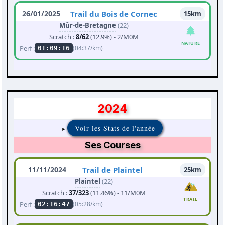
26/01/2025
Trail du Bois de Cornec
15km
Mûr-de-Bretagne
(22)
Scratch :
8/62
(12.9%) - 2/M0M
NATURE
Perf :
(04:37/km)
01:09:16
2024
Voir les Stats de l'année
Ses Courses
11/11/2024
Trail de Plaintel
25km
Plaintel
(22)
Scratch :
37/323
(11.46%) - 11/M0M
TRAIL
Perf :
(05:28/km)
02:16:47