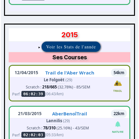
2015
Voir les Stats de l'année
Ses Courses
12/04/2015
Trail de l'Aber Wrach
54km
Le Folgoët
(29)
Scratch :
218/665
(32.78%) - 85/SEM
TRAIL
Perf :
(06:43/km)
06:02:39
21/03/2015
AberBenoîTrail
22km
Lannilis
(29)
Scratch :
78/310
(25.16%) - 43/SEM
NATURE
Perf :
(05:33/km)
02:02:03