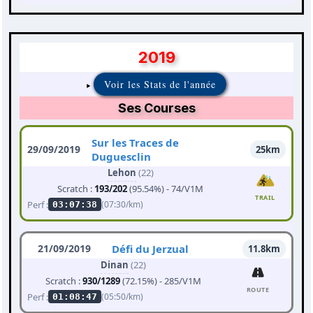
2019
Voir les Stats de l'année
Ses Courses
Sur les Traces de
29/09/2019
25km
Duguesclin
Lehon
(22)
Scratch :
193/202
(95.54%) - 74/V1M
TRAIL
Perf :
(07:30/km)
03:07:38
21/09/2019
Défi du Jerzual
11.8km
Dinan
(22)
Scratch :
930/1289
(72.15%) - 285/V1M
ROUTE
Perf :
(05:50/km)
01:08:47