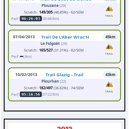
Plouzane
(29)
Scratch :
149/305
(48.85%) - 62/SEM
TRAIL
Perf :
(06:46/km)
06:26:03
07/04/2013
Trail De L'Aber Wrac'H
45km
Le Folgoët
(29)
Scratch :
165/527
(31.31%) - 82/SEM
TRAIL
Perf :
(/km)
10/02/2013
Trail Glazig - Trail
43km
Plourhan
(22)
Scratch :
182/497
(36.62%) - 74/SEM
TRAIL
Perf :
(07:22/km)
05:16:56