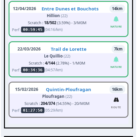
12/04/2026
Entre Dunes et Bouchots
14km
Hillion
(22)
Scratch :
18/502
(3.59%) - 3/M0M
NATURE
Perf :
(04:16/km)
00:59:45
22/03/2026
Trail de Lorette
7km
Le Quillio
(22)
Scratch :
4/144
(2.78%) - 1/M0M
NATURE
Perf :
(04:57/km)
00:34:36
15/02/2026
Quintin-Ploufragan
16km
Ploufragan
(22)
Scratch :
204/374
(54.55%) - 20/M0M
ROUTE
Perf :
(05:29/km)
01:27:50