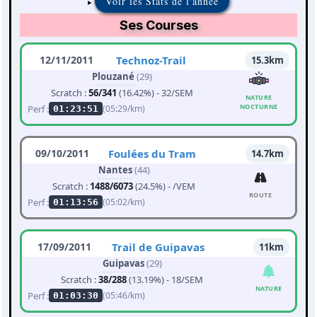
Voir les Stats de l'année
Ses Courses
12/11/2011
Technoz-Trail
15.3km
Plouzané
(29)
Scratch :
56/341
(16.42%) - 32/SEM
NATURE
NOCTURNE
Perf :
(05:29/km)
01:23:51
09/10/2011
Foulées du Tram
14.7km
Nantes
(44)
Scratch :
1488/6073
(24.5%) - /VEM
ROUTE
Perf :
(05:02/km)
01:13:56
17/09/2011
Trail de Guipavas
11km
Guipavas
(29)
Scratch :
38/288
(13.19%) - 18/SEM
NATURE
Perf :
(05:46/km)
01:03:30