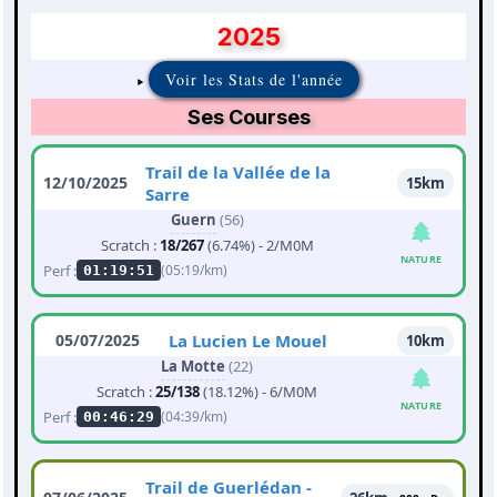
2025
Voir les Stats de l'année
Ses Courses
Trail de la Vallée de la
12/10/2025
15km
Sarre
Guern
(56)
Scratch :
18/267
(6.74%) - 2/M0M
NATURE
Perf :
(05:19/km)
01:19:51
05/07/2025
La Lucien Le Mouel
10km
La Motte
(22)
Scratch :
25/138
(18.12%) - 6/M0M
NATURE
Perf :
(04:39/km)
00:46:29
Trail de Guerlédan -