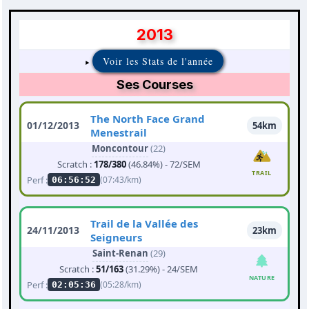
2013
Voir les Stats de l'année
Ses Courses
The North Face Grand
01/12/2013
54km
Menestrail
Moncontour
(22)
Scratch :
178/380
(46.84%) - 72/SEM
TRAIL
Perf :
(07:43/km)
06:56:52
Trail de la Vallée des
24/11/2013
23km
Seigneurs
Saint-Renan
(29)
Scratch :
51/163
(31.29%) - 24/SEM
NATURE
Perf :
(05:28/km)
02:05:36