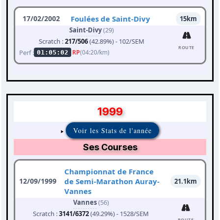
17/02/2002
Foulées de Saint-Divy
15km
Saint-Divy
(29)
Scratch :
217/506
(42.89%) - 102/SEM
ROUTE
Perf :
RP
(04:20/km)
01:05:02
1999
Voir les Stats de l'année
Ses Courses
Championnat de France
12/09/1999
de Semi-Marathon Auray-
21.1km
Vannes
Vannes
(56)
Scratch :
3141/6372
(49.29%) - 1528/SEM
ROUTE