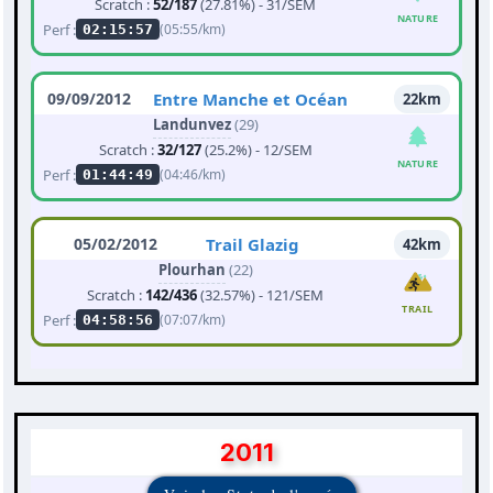
Scratch :
52/187
(27.81%) - 31/SEM
NATURE
Perf :
(05:55/km)
02:15:57
09/09/2012
Entre Manche et Océan
22km
Landunvez
(29)
Scratch :
32/127
(25.2%) - 12/SEM
NATURE
Perf :
(04:46/km)
01:44:49
05/02/2012
Trail Glazig
42km
Plourhan
(22)
Scratch :
142/436
(32.57%) - 121/SEM
TRAIL
Perf :
(07:07/km)
04:58:56
2011