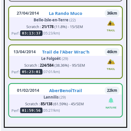
27/04/2014
La Rando Muco
36km
Belle-Isle-en-Terre
(22)
Scratch :
21/178
(11.8%) - 15/SEM
TRAIL
Perf :
(05:23/km)
03:13:37
13/04/2014
Trail de l'Aber Wrac'h
46km
Le Folgoët
(29)
Scratch :
224/584
(38.36%) - 95/SEM
TRAIL
Perf :
(07:01/km)
05:23:01
01/02/2014
AberBenoîTrail
22km
Lannilis
(29)
Scratch :
85/138
(61.59%) - 45/SEM
NATURE
Perf :
(05:27/km)
01:59:56