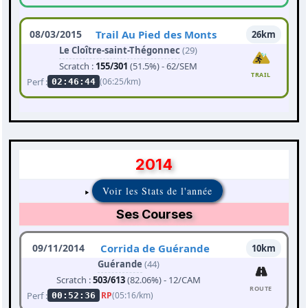
08/03/2015
Trail Au Pied des Monts
26km
Le Cloître-saint-Thégonnec
(29)
Scratch :
155/301
(51.5%) - 62/SEM
TRAIL
Perf :
(06:25/km)
02:46:44
2014
Voir les Stats de l'année
Ses Courses
09/11/2014
Corrida de Guérande
10km
Guérande
(44)
Scratch :
503/613
(82.06%) - 12/CAM
ROUTE
Perf :
RP
(05:16/km)
00:52:36