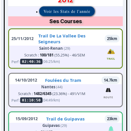
2012
Voir les Stats de l'année
Ses Courses
Trail De La Vallee Des
25/11/2012
25km
Seigneurs
Saint-Renan
(29)
Scratch :
100/181
(55.25%) - 46/SEM
TRAIL
Perf :
(06:25/km)
02:40:36
14/10/2012
Foulées du Tram
14.7km
Nantes
(44)
Scratch :
1482/6345
(23.36%) - 491/V1M
ROUTE
Perf :
(04:49/km)
01:10:50
15/09/2012
Trail de Guipavas
23km
Guipavas
(29)