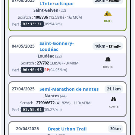
07/06/2025
26km -
808mD+
L'Interceltique
Saint-Gelven
(22)
Scratch :
100/736
(13.59%) - 16/M0M
TRAIL
Perf :
(05:54/km)
02:33:31
Saint-Gonnery-
04/05/2025
10km -
131mD+
Loudéac
Loudéac
(22)
Scratch :
27/702
(3.85%) - 3/M0M
ROUTE
Perf :
RP
(04:05/km)
00:40:45
27/04/2025
Semi-Marathon de nantes
21.1km
Nantes
(44)
Scratch :
2790/6672
(41.82%) - 113/M3M
ROUTE
Perf :
(05:27/km)
01:55:01
20/04/2025
Brest Urban Trail
30km