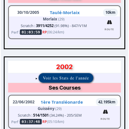
30/10/2005
Taulé-Morlaix
10km
Morlaix
(29)
Scratch :
3911/4252
(91.98%) - 847/V1M
ROUTE
Perf :
RP
(06:24/km)
01:03:59
2002
Voir les Stats de l'année
Ses Courses
22/06/2002
1ère Transléonarde
42.195km
Guissény
(29)
Scratch :
514/1501
(34.24%) - 205/SEM
ROUTE
Perf :
RP
(05:10/km)
03:37:48