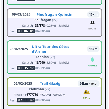
09/03/2025
Ploufragan-Quintin
16km
Ploufragan
(22)
Scratch :
35/378
(9.26%) - 8/M0M
ROUTE
Perf :
(04:08/km)
01:06:04
Ultra Tour des Côtes
23/02/2025
18km
d'Armor
Lannion
(22)
Scratch :
16/290
(5.52%) - 4/M0M
NATURE
Perf :
(05:19/km)
01:35:47
02/02/2025
Trail Glazig
54km -
1mD+
Plourhan
(22)
Scratch :
677/780
(86.79%) - 90/M2M
TRAIL
Perf :
(08:00/km)
07:11:47