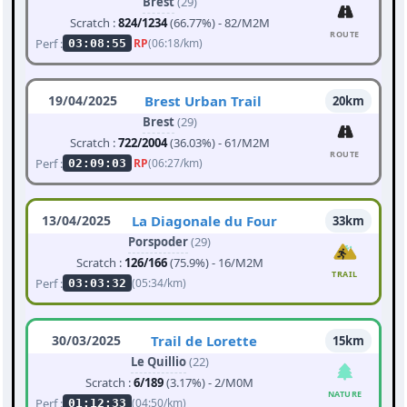
Brest
(29)
Scratch :
824/1234
(66.77%) - 82/M2M
ROUTE
Perf :
RP
(06:18/km)
03:08:55
19/04/2025
Brest Urban Trail
20km
Brest
(29)
Scratch :
722/2004
(36.03%) - 61/M2M
ROUTE
Perf :
RP
(06:27/km)
02:09:03
13/04/2025
La Diagonale du Four
33km
Porspoder
(29)
Scratch :
126/166
(75.9%) - 16/M2M
TRAIL
Perf :
(05:34/km)
03:03:32
30/03/2025
Trail de Lorette
15km
Le Quillio
(22)
Scratch :
6/189
(3.17%) - 2/M0M
NATURE
Perf :
(04:50/km)
01:12:33