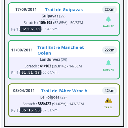
17/09/2011
Trail de Guipavas
22km
Guipavas
(29)
Scratch :
105/195
(53.85%) - 50/SEM
NATURE
Perf :
(05:45/km)
02:06:28
Trail Entre Manche et
11/09/2011
22km
Océan
Landunvez
(29)
Scratch :
41/103
(39.81%) - 14/SEM
NATURE
Perf :
(05:04/km)
01:51:37
03/04/2011
Trail de l'Aber Wrac'h
42km
Le Folgoët
(29)
Scratch :
385/423
(91.02%) - 143/SEM
TRAIL
Perf :
(07:31/km)
05:15:56