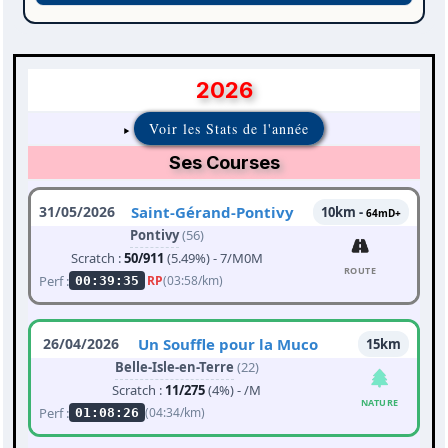
2026
Voir les Stats de l'année
Ses Courses
31/05/2026
Saint-Gérand-Pontivy
10km -
64mD+
Pontivy
(56)
Scratch :
50/911
(5.49%) - 7/M0M
ROUTE
Perf :
RP
(03:58/km)
00:39:35
26/04/2026
Un Souffle pour la Muco
15km
Belle-Isle-en-Terre
(22)
Scratch :
11/275
(4%) - /M
NATURE
Perf :
(04:34/km)
01:08:26