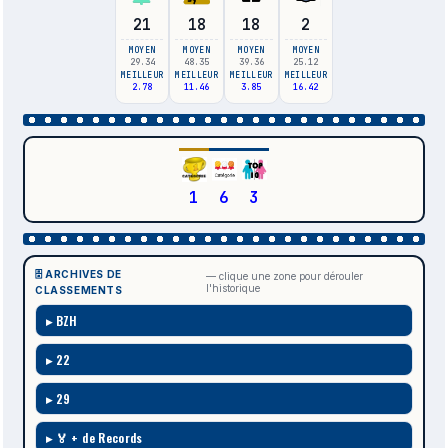
21
18
18
2
MOYEN
MOYEN
MOYEN
MOYEN
29.34
48.35
39.36
25.12
MEILLEUR
MEILLEUR
MEILLEUR
MEILLEUR
2.78
11.46
3.85
16.42
1
6
3
🗄️ ARCHIVES DE
— clique une zone pour dérouler
l'historique
CLASSEMENTS
BZH
22
29
🏅 + de Records