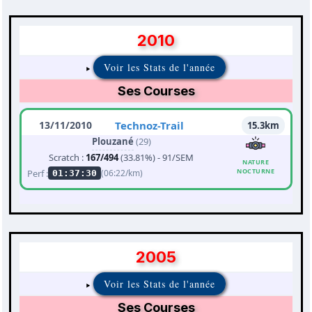
2010
Voir les Stats de l'année
Ses Courses
13/11/2010
Technoz-Trail
15.3km
Plouzané
(29)
Scratch :
167/494
(33.81%) - 91/SEM
NATURE
NOCTURNE
Perf :
(06:22/km)
01:37:30
2005
Voir les Stats de l'année
Ses Courses