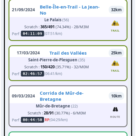
Belle-Île-en-Trail - La Jean-
21/09/2024
32km
No
Le Palais
(56)
Scratch :
365/491
(74.34%) - 28/M3M
TRAIL
Perf :
(07:51/km)
04:11:09
17/03/2024
Trail des Vallées
25km
Saint-Pierre-de-Plesguen
(35)
Scratch :
150/420
(35.71%) - 32/M0M
TRAIL
Perf :
(06:41/km)
02:46:57
Corrida de Mûr-de-
09/03/2024
10km
Bretagne
Mûr-de-Bretagne
(22)
Scratch :
28/91
(30.77%) - 6/M0M
ROUTE
Perf :
RP
(04:29/km)
00:44:50