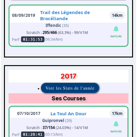
Trail des Légendes de
08/09/2019
14km
Brocéliande
Iffendic
(35)
Scratch :
295/466
(63.3%) - 99/V1M
NATURE
Perf :
(06:34/km)
01:31:53
2017
Voir les Stats de l'année
Ses Courses
07/10/2017
La Toul An Dour
17km
Guipronvel
(29)
Scratch :
37/154
(24.03%) - 14/V1M
NATURE
Perf :
(05:13/km)
01:28:41