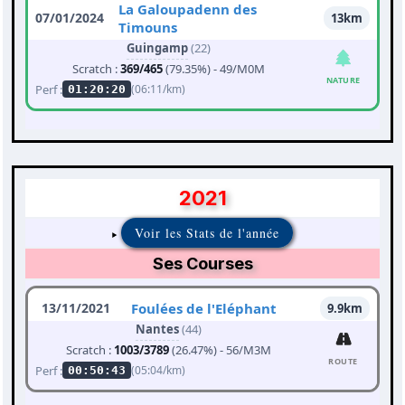
La Galoupadenn des
07/01/2024
13km
Timouns
Guingamp
(22)
Scratch :
369/465
(79.35%) - 49/M0M
NATURE
Perf :
(06:11/km)
01:20:20
2021
Voir les Stats de l'année
Ses Courses
13/11/2021
Foulées de l'Eléphant
9.9km
Nantes
(44)
Scratch :
1003/3789
(26.47%) - 56/M3M
ROUTE
Perf :
(05:04/km)
00:50:43