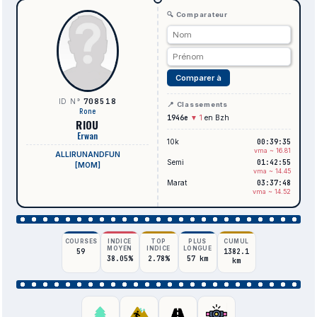
🔍 Comparateur
Comparer à
708518
ID N°
📍 Classements
Rone
1946e
▼ 1
en Bzh
RIOU
Erwan
10k
00:39:35
vma ~ 16.81
ALLIRUNANDFUN
Semi
01:42:55
[M0M]
vma ~ 14.45
Marat
03:37:48
vma ~ 14.52
COURSES
INDICE
TOP
PLUS
CUMUL
MOYEN
INDICE
LONGUE
59
1382.1
38.05%
2.78%
57 km
km