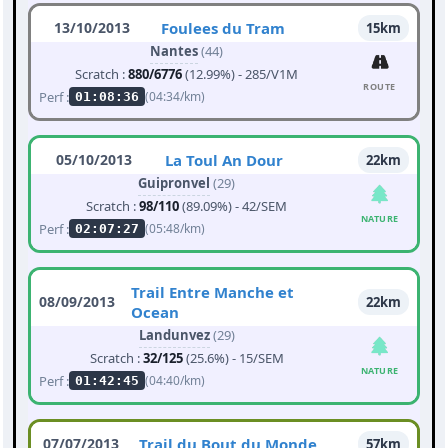
13/10/2013
Foulees du Tram
15km
Nantes
(44)
Scratch :
880/6776
(12.99%) - 285/V1M
ROUTE
Perf :
(04:34/km)
01:08:36
05/10/2013
La Toul An Dour
22km
Guipronvel
(29)
Scratch :
98/110
(89.09%) - 42/SEM
NATURE
Perf :
(05:48/km)
02:07:27
Trail Entre Manche et
08/09/2013
22km
Ocean
Landunvez
(29)
Scratch :
32/125
(25.6%) - 15/SEM
NATURE
Perf :
(04:40/km)
01:42:45
07/07/2013
Trail du Bout du Monde
57km