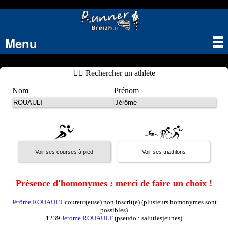
Menu
Tog
nav
🏃‍♂️ Rechercher un athlète
Nom
Prénom
Présence d'homonymes : merci de faire un choix !
Jérôme ROUAULT
coureur(euse) non inscrit(e) (plusieurs homonymes sont
possibles)
1239
Jerome ROUAULT
(pseudo : salutlesjeunes)