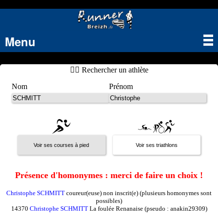
Menu
Tog
nav
🏃‍♂️ Rechercher un athlète
Nom
Prénom
Présence d'homonymes : merci de faire un choix !
Christophe SCHMITT
coureur(euse) non inscrit(e) (plusieurs homonymes sont
possibles)
14370
Christophe SCHMITT
La foulée Renanaise (pseudo : anakin29309)