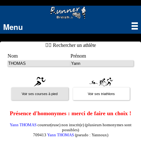
Menu
Tog
nav
🏃‍♂️ Rechercher un athlète
Nom
Prénom
Présence d'homonymes : merci de faire un choix !
Yann THOMAS
coureur(euse) non inscrit(e) (plusieurs homonymes sont
possibles)
709413
Yann THOMAS
(pseudo : Yannoux)