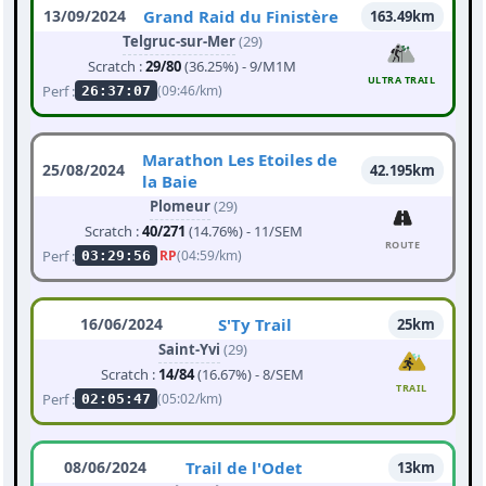
13/09/2024
Grand Raid du Finistère
163.49km
Telgruc-sur-Mer
(29)
Scratch :
29/80
(36.25%) - 9/M1M
ULTRA TRAIL
Perf :
(09:46/km)
26:37:07
Marathon Les Etoiles de
25/08/2024
42.195km
la Baie
Plomeur
(29)
Scratch :
40/271
(14.76%) - 11/SEM
ROUTE
Perf :
RP
(04:59/km)
03:29:56
16/06/2024
S'Ty Trail
25km
Saint-Yvi
(29)
Scratch :
14/84
(16.67%) - 8/SEM
TRAIL
Perf :
(05:02/km)
02:05:47
08/06/2024
Trail de l'Odet
13km