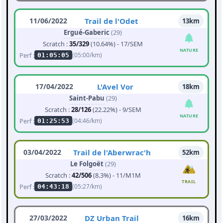
11/06/2022
Trail de l'Odet
13km
Ergué-Gaberic
(29)
Scratch :
35/329
(10.64%) - 17/SEM
NATURE
Perf :
(05:00/km)
01:05:05
17/04/2022
L'Avel Vor
18km
Saint-Pabu
(29)
Scratch :
28/126
(22.22%) - 9/SEM
NATURE
Perf :
(04:46/km)
01:25:53
03/04/2022
Trail de l'Aberwrac'h
52km
Le Folgoët
(29)
Scratch :
42/506
(8.3%) - 11/M1M
TRAIL
Perf :
(05:27/km)
04:43:18
27/03/2022
DZ Urban Trail
16km