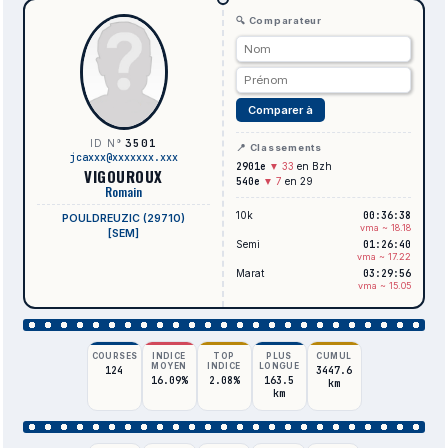
🔍 Comparateur
Comparer à
3501
ID N°
📍 Classements
jcaxxx@xxxxxxx.xxx
2901e
▼ 33
en Bzh
VIGOUROUX
540e
▼ 7
en 29
Romain
10k
00:36:38
POULDREUZIC (29710)
vma ~ 18.18
[SEM]
Semi
01:26:40
vma ~ 17.22
Marat
03:29:56
vma ~ 15.05
COURSES
INDICE
TOP
PLUS
CUMUL
MOYEN
INDICE
LONGUE
124
3447.6
16.09%
2.08%
163.5
km
km