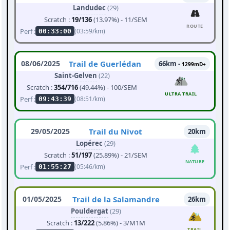
Landudec
(29)
Scratch :
19/136
(13.97%) - 11/SEM
ROUTE
Perf :
(03:59/km)
00:33:00
08/06/2025
Trail de Guerlédan
66km -
1299mD+
Saint-Gelven
(22)
Scratch :
354/716
(49.44%) - 100/SEM
ULTRA TRAIL
Perf :
(08:51/km)
09:43:39
29/05/2025
Trail du Nivot
20km
Lopérec
(29)
Scratch :
51/197
(25.89%) - 21/SEM
NATURE
Perf :
(05:46/km)
01:55:27
01/05/2025
Trail de la Salamandre
26km
Pouldergat
(29)
Scratch :
13/222
(5.86%) - 3/M1M
TRAIL