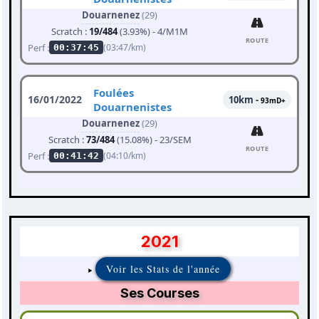
Douarnenez
(29)
Scratch :
19/484
(3.93%) - 4/M1M
ROUTE
Perf :
(03:47/km)
00:37:45
Foulées
16/01/2022
10km -
93mD+
Douarnenistes
Douarnenez
(29)
Scratch :
73/484
(15.08%) - 23/SEM
ROUTE
Perf :
(04:10/km)
00:41:42
2021
Voir les Stats de l'année
Ses Courses