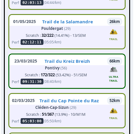
Perf :
(04:44/km)
02:03:13
01/05/2025
Trail de la Salamandre
26km
Pouldergat
(29)
Scratch :
32/222
(14.41%) - 13/SEM
TRAIL
Perf :
(05:05/km)
02:12:11
23/03/2025
Trail du Kreiz Breizh
66km
Pontivy
(56)
Scratch :
172/322
(53.42%) - 51/SEM
ULTRA
TRAIL
Perf :
(08:40/km)
09:31:30
02/03/2025
Trail du Cap Pointe du Raz
52km
Cléden-Cap-Sizun
(29)
Scratch :
51/367
(13.9%) - 10/M1M
TRAIL
Perf :
(05:50/km)
05:03:00