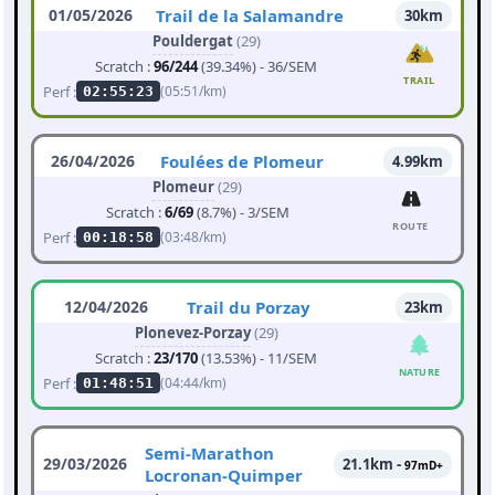
01/05/2026
Trail de la Salamandre
30km
Pouldergat
(29)
Scratch :
96/244
(39.34%) - 36/SEM
TRAIL
Perf :
(05:51/km)
02:55:23
26/04/2026
Foulées de Plomeur
4.99km
Plomeur
(29)
Scratch :
6/69
(8.7%) - 3/SEM
ROUTE
Perf :
(03:48/km)
00:18:58
12/04/2026
Trail du Porzay
23km
Plonevez-Porzay
(29)
Scratch :
23/170
(13.53%) - 11/SEM
NATURE
Perf :
(04:44/km)
01:48:51
Semi-Marathon
29/03/2026
21.1km -
97mD+
Locronan-Quimper