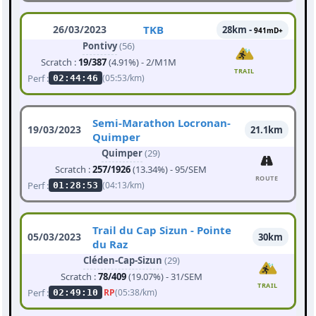
26/03/2023
TKB
28km -
941mD+
Pontivy
(56)
Scratch :
19/387
(4.91%) - 2/M1M
TRAIL
Perf :
(05:53/km)
02:44:46
Semi-Marathon Locronan-
19/03/2023
21.1km
Quimper
Quimper
(29)
Scratch :
257/1926
(13.34%) - 95/SEM
ROUTE
Perf :
(04:13/km)
01:28:53
Trail du Cap Sizun - Pointe
05/03/2023
30km
du Raz
Cléden-Cap-Sizun
(29)
Scratch :
78/409
(19.07%) - 31/SEM
TRAIL
Perf :
RP
(05:38/km)
02:49:10