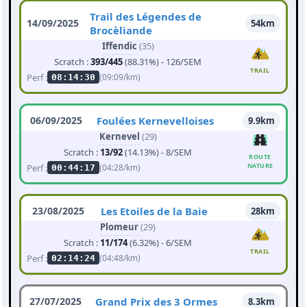
Trail des Légendes de
14/09/2025
54km
Brocèliande
Iffendic
(35)
Scratch :
393/445
(88.31%) - 126/SEM
TRAIL
Perf :
(09:09/km)
08:14:30
06/09/2025
Foulées Kernevelloises
9.9km
Kernevel
(29)
Scratch :
13/92
(14.13%) - 8/SEM
ROUTE
NATURE
Perf :
(04:28/km)
00:44:17
23/08/2025
Les Etoiles de la Baie
28km
Plomeur
(29)
Scratch :
11/174
(6.32%) - 6/SEM
TRAIL
Perf :
(04:48/km)
02:14:24
27/07/2025
Grand Prix des 3 Ormes
8.3km