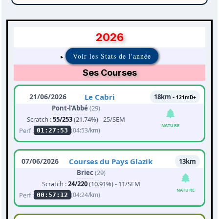
2026
Voir les Stats de l'année
Ses Courses
21/06/2026
Le Cabri
18km -
121mD+
Pont-l'Abbé
(29)
Scratch :
55/253
(21.74%) - 25/SEM
NATURE
Perf :
(04:53/km)
01:27:53
07/06/2026
Courses du Pays Glazik
13km
Briec
(29)
Scratch :
24/220
(10.91%) - 11/SEM
NATURE
Perf :
(04:24/km)
00:57:12