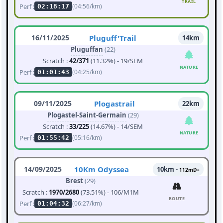
TRAIL
Perf :
(04:56/km)
02:18:17
16/11/2025
Pluguff'Trail
14km
Pluguffan
(22)
Scratch :
42/371
(11.32%) - 19/SEM
NATURE
Perf :
(04:25/km)
01:01:43
09/11/2025
Plogastrail
22km
Plogastel-Saint-Germain
(29)
Scratch :
33/225
(14.67%) - 14/SEM
NATURE
Perf :
(05:16/km)
01:55:42
14/09/2025
10Km Odyssea
10km -
112mD+
Brest
(29)
Scratch :
1970/2680
(73.51%) - 106/M1M
ROUTE
Perf :
(06:27/km)
01:04:32