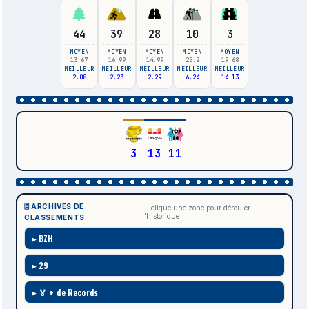
44
39
28
10
3
MOYEN
MOYEN
MOYEN
MOYEN
MOYEN
13.67
16.99
14.99
25.2
19.68
MEILLEUR
MEILLEUR
MEILLEUR
MEILLEUR
MEILLEUR
2.08
2.23
2.29
6.24
14.13
3
13
11
🗄️ ARCHIVES DE
— clique une zone pour dérouler
l'historique
CLASSEMENTS
BZH
29
🏅 + de Records