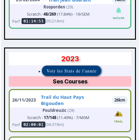
Rosporden
(29)
Scratch :
48/269
(17.84%) - 19/SEM
NATURE
Perf :
(05:21/km)
01:14:53
2023
Voir les Stats de l'année
Ses Courses
Trail du Haut Pays
26/11/2023
26km
Bigouden
Pouldreuzic
(29)
Scratch :
17/148
(11.49%) - 7/M0M
TRAIL
Perf :
(04:37/km)
02:00:01