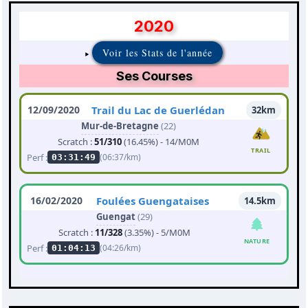
2020
Voir les Stats de l'année
Ses Courses
12/09/2020
Trail du Lac de Guerlédan
32km
Mur-de-Bretagne
(22)
Scratch :
51/310
(16.45%) - 14/M0M
TRAIL
Perf :
(06:37/km)
03:31:49
16/02/2020
Foulées Guengataises
14.5km
Guengat
(29)
Scratch :
11/328
(3.35%) - 5/M0M
NATURE
Perf :
(04:26/km)
01:04:13