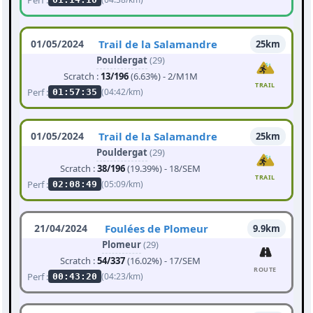
01/05/2024
Trail de la Salamandre
25km
Pouldergat
(29)
Scratch :
13/196
(6.63%) - 2/M1M
TRAIL
Perf :
(04:42/km)
01:57:35
01/05/2024
Trail de la Salamandre
25km
Pouldergat
(29)
Scratch :
38/196
(19.39%) - 18/SEM
TRAIL
Perf :
(05:09/km)
02:08:49
21/04/2024
Foulées de Plomeur
9.9km
Plomeur
(29)
Scratch :
54/337
(16.02%) - 17/SEM
ROUTE
Perf :
(04:23/km)
00:43:20