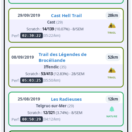
29/09/2019
Cast Hell Trail
28km
Cast
(29)
Scratch :
14/139
(10.07%) - 8/SEM
TRAIL
Perf :
(05:22/km)
02:30:22
Trail des Légendes de
08/09/2019
52km
Brocéliande
Iffendic
(35)
Scratch :
53/413
(12.83%) - 28/SEM
TRAIL
Perf :
(05:50/km)
05:03:25
25/08/2019
Les Radieuses
12km
Telgruc-sur-Mer
(29)
Scratch :
12/321
(3.74%) - 8/SEM
NATURE
Perf :
(04:12/km)
00:50:29