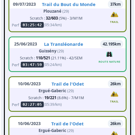
09/07/2023
Trail du Bout du Monde
37km
Plouzané
(29)
Scratch :
32/603
(5%) - 3/M1M
TRAIL
Perf :
(05:34/km)
03:25:42
25/06/2023
La Transléonarde
42.195km
Guissény
(29)
Scratch :
110/521
(21.11%) - 42/SEM
ROUTE NATURE
Perf :
(05:24/km)
03:47:59
10/06/2023
Trail de l'Odet
26km
Ergué-Gaberic
(29)
Scratch :
19/221
(8.6%) - 7/M1M
TRAIL
Perf :
(05:39/km)
02:27:05
10/06/2023
Trail de l'Odet
26km
Ergué-Gaberic
(29)