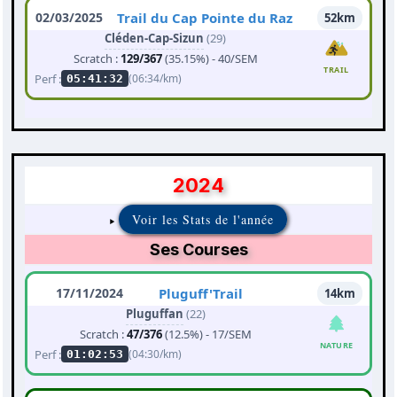
02/03/2025
Trail du Cap Pointe du Raz
52km
Cléden-Cap-Sizun
(29)
Scratch :
129/367
(35.15%) - 40/SEM
TRAIL
Perf :
(06:34/km)
05:41:32
2024
Voir les Stats de l'année
Ses Courses
17/11/2024
Pluguff'Trail
14km
Pluguffan
(22)
Scratch :
47/376
(12.5%) - 17/SEM
NATURE
Perf :
(04:30/km)
01:02:53