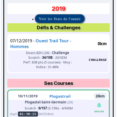
2019
Voir les Stats de l'année
Défis & Challenges
07/12/2019 -
Ouest Trail Tour -
0km
Hommes
Divers BZH (29) -
Challenge
Scratch :
34/108
- 20/SEM
CHALLENGE
Perf : 838 pts (5 courses) - Moy :
Indice : 31.48%
Ses Courses
10/11/2019
Plogastrail
20km
Plogastel-Saint-Germain
(29)
Scratch :
9/157
(5.73%) - 4/M0M
NATURE
Perf :
(04:55/km)
01:38:15