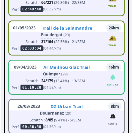
Scratch :
66/221
(29.86%) - 22/SEM
TRAIL
Perf :
(06:32/km)
02:49:48
01/05/2023
Trail de la Salamandre
26km
Pouldergat
(29)
Scratch :
37/164
(22.56%) - 21/SEM
TRAIL
Perf :
(04:44/km)
02:03:04
09/04/2023
Ar Meilhou Glaz Trail
16km
Quimper
(29)
Scratch :
24/179
(13.41%) - 13/SEM
NATURE
Perf :
(04:58/km)
01:19:20
26/03/2023
DZ Urban Trail
8km
Douarnenez
(29)
Scratch :
8/85
(9.41%) - 5/SEM
ROUTE
Perf :
(04:36/km)
00:36:50