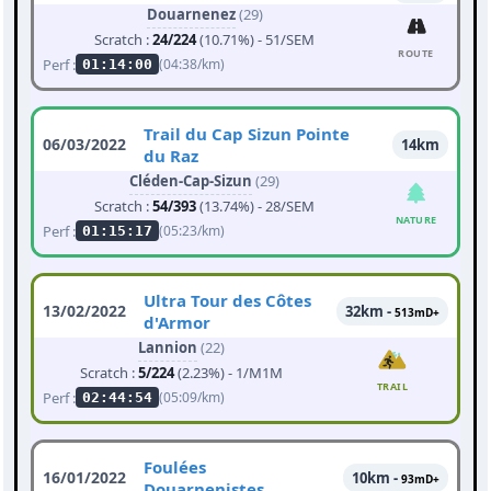
Douarnenez
(29)
Scratch :
24/224
(10.71%) - 51/SEM
ROUTE
Perf :
(04:38/km)
01:14:00
Trail du Cap Sizun Pointe
06/03/2022
14km
du Raz
Cléden-Cap-Sizun
(29)
Scratch :
54/393
(13.74%) - 28/SEM
NATURE
Perf :
(05:23/km)
01:15:17
Ultra Tour des Côtes
13/02/2022
32km -
513mD+
d'Armor
Lannion
(22)
Scratch :
5/224
(2.23%) - 1/M1M
TRAIL
Perf :
(05:09/km)
02:44:54
Foulées
16/01/2022
10km -
93mD+
Douarnenistes