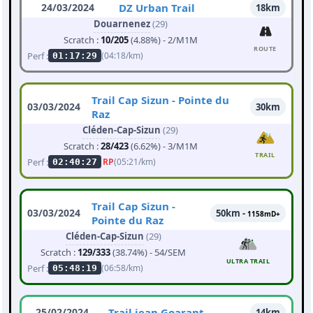
24/03/2024
DZ Urban Trail
18km
Douarnenez
(29)
Scratch :
10/205
(4.88%) - 2/M1M
ROUTE
Perf :
(04:18/km)
01:17:29
Trail Cap Sizun - Pointe du
03/03/2024
30km
Raz
Cléden-Cap-Sizun
(29)
Scratch :
28/423
(6.62%) - 3/M1M
TRAIL
Perf :
RP
(05:21/km)
02:40:27
Trail Cap Sizun -
03/03/2024
50km -
1158mD+
Pointe du Raz
Cléden-Cap-Sizun
(29)
Scratch :
129/333
(38.74%) - 54/SEM
ULTRA TRAIL
Perf :
(06:58/km)
05:48:19
25/02/2024
Trail jean Goarant
14km