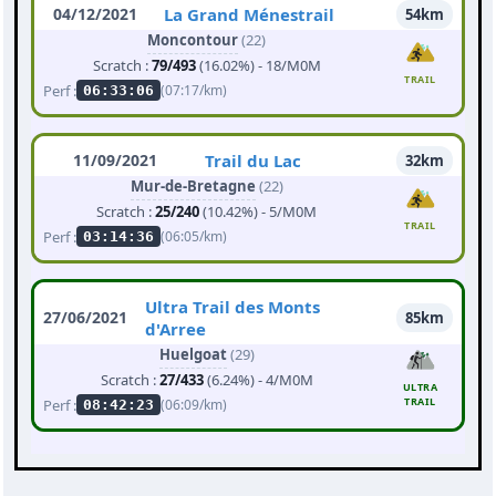
04/12/2021
La Grand Ménestrail
54km
Moncontour
(22)
Scratch :
79/493
(16.02%) - 18/M0M
TRAIL
Perf :
(07:17/km)
06:33:06
11/09/2021
Trail du Lac
32km
Mur-de-Bretagne
(22)
Scratch :
25/240
(10.42%) - 5/M0M
TRAIL
Perf :
(06:05/km)
03:14:36
Ultra Trail des Monts
27/06/2021
85km
d'Arree
Huelgoat
(29)
Scratch :
27/433
(6.24%) - 4/M0M
ULTRA
TRAIL
Perf :
(06:09/km)
08:42:23