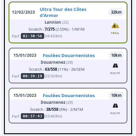
Ultra Tour des Côtes
12/02/2023
32km
d'Armor
Lannion
(22)
Scratch :
7/275
(2.55%) - 1/M1M
TRAIL
Perf :
(04:43/km)
02:30:56
15/01/2023
Foulées Douarnenistes
10km
Douarnenez
(29)
Scratch :
63/558
(11%) - 26/SEM
ROUTE
Perf :
(03:56/km)
00:39:19
15/01/2023
Foulées Douarnenistes
10km
Douarnenez
(29)
Scratch :
38/558
(6%) - 2/M1M
ROUTE
Perf :
(03:46/km)
00:37:43