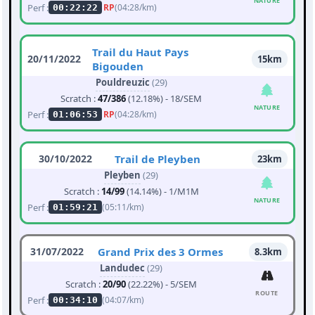
NATURE
Perf :
RP
(04:28/km)
00:22:22
Trail du Haut Pays
20/11/2022
15km
Bigouden
Pouldreuzic
(29)
Scratch :
47/386
(12.18%) - 18/SEM
NATURE
Perf :
RP
(04:28/km)
01:06:53
30/10/2022
Trail de Pleyben
23km
Pleyben
(29)
Scratch :
14/99
(14.14%) - 1/M1M
NATURE
Perf :
(05:11/km)
01:59:21
31/07/2022
Grand Prix des 3 Ormes
8.3km
Landudec
(29)
Scratch :
20/90
(22.22%) - 5/SEM
ROUTE
Perf :
(04:07/km)
00:34:10