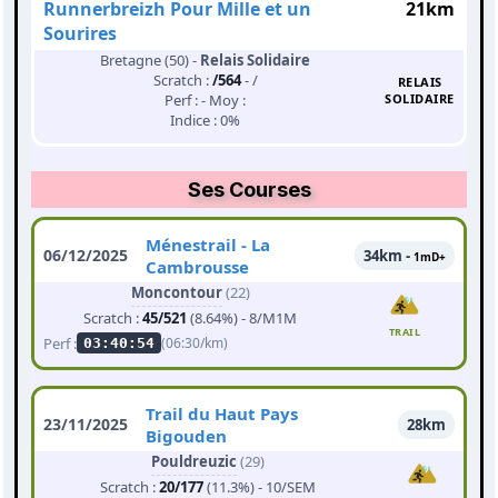
Runnerbreizh Pour Mille et un
21km
Sourires
Bretagne (50) -
Relais Solidaire
Scratch :
/564
- /
RELAIS
Perf : - Moy :
SOLIDAIRE
Indice : 0%
Ses Courses
Ménestrail - La
06/12/2025
34km -
1mD+
Cambrousse
Moncontour
(22)
Scratch :
45/521
(8.64%) - 8/M1M
TRAIL
Perf :
(06:30/km)
03:40:54
Trail du Haut Pays
23/11/2025
28km
Bigouden
Pouldreuzic
(29)
Scratch :
20/177
(11.3%) - 10/SEM