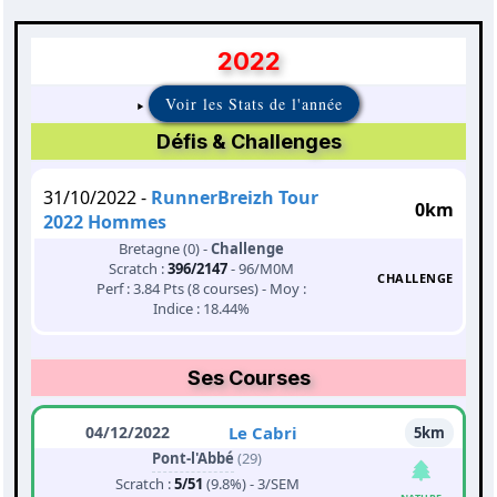
2022
Voir les Stats de l'année
Défis & Challenges
31/10/2022 -
RunnerBreizh Tour
0km
2022 Hommes
Bretagne (0) -
Challenge
Scratch :
396/2147
- 96/M0M
CHALLENGE
Perf : 3.84 Pts (8 courses) - Moy :
Indice : 18.44%
Ses Courses
04/12/2022
Le Cabri
5km
Pont-l'Abbé
(29)
Scratch :
5/51
(9.8%) - 3/SEM