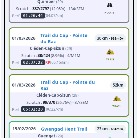
Quimper
(29)
Scratch :
337/2797
(12.05%) - 134/SEM
ROUTE
Perf :
(04:07/km)
01:26:44
Trail du Cap - Pointe
01/03/2026
30km -
935mD+
du Raz
Cléden-Cap-Sizun
(29)
Scratch :
38/424
(8.96%) - 4/M1M
TRAIL
Perf :
RP
(05:15/km)
02:37:22
Trail du Cap - Pointe du
01/03/2026
52km
Raz
Cléden-Cap-Sizun
(29)
Scratch :
99/370
(26.76%) - 37/SEM
TRAIL
Perf :
(06:22/km)
05:31:28
15/02/2026
Gwengad Hent Trail
23km -
604mD+
Guengat
(29)