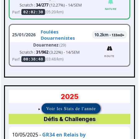
Scratch :
34/277
(12.27%) - 14/SEM
NATURE
Perf :
(05:20/km)
02:02:30
Foulées
25/01/2026
10.2km -
133mD+
Douarnenistes
Douarnenez
(29)
Scratch :
31/962
(3.22%) - 14/SEM
ROUTE
Perf :
(03:48/km)
00:38:48
2025
Voir les Stats de l'année
Défis & Challenges
10/05/2025 -
GR34 en Relais by