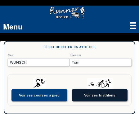
Menu
Tog
nav
🏃‍♂️ RECHERCHER UN ATHLÈTE
Nom
Prénom