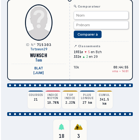
🔍 Comparateur
Comparer à
715303
ID N°
📍 Classements
Totowun29
1931e
▼ 5
en Bzh
WUNSCH
332e
▲ 2
en 29
Tom
10k
00:44:55
BLAT
vma ~ 14.81
[JUM]
COURSES
INDICE
TOP
PLUS
CUMUL
MOYEN
INDICE
LONGUE
21
341.5
10.78%
2.23%
27 km
km
18
3