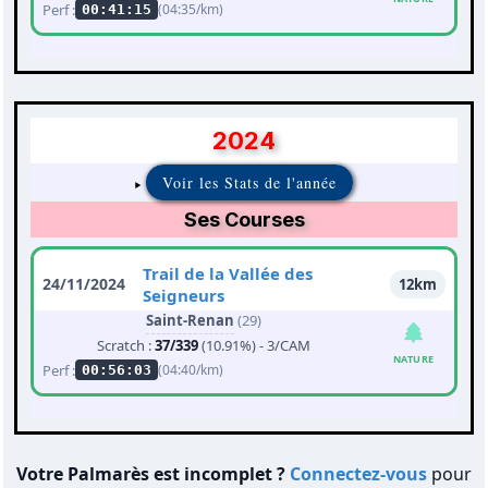
Perf :
(04:35/km)
00:41:15
2024
Voir les Stats de l'année
Ses Courses
Trail de la Vallée des
24/11/2024
12km
Seigneurs
Saint-Renan
(29)
Scratch :
37/339
(10.91%) - 3/CAM
NATURE
Perf :
(04:40/km)
00:56:03
Votre Palmarès est incomplet ?
Connectez-vous
pour