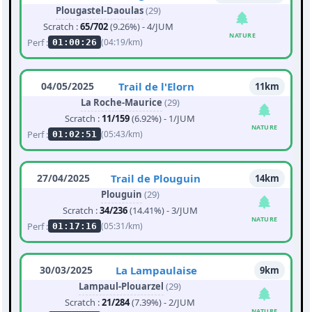
Plougastel-Daoulas
(29)
Scratch :
65/702
(9.26%) - 4/JUM
NATURE
Perf :
(04:19/km)
01:00:26
04/05/2025
Trail de l'Elorn
11km
La Roche-Maurice
(29)
Scratch :
11/159
(6.92%) - 1/JUM
NATURE
Perf :
(05:43/km)
01:02:51
27/04/2025
Trail de Plouguin
14km
Plouguin
(29)
Scratch :
34/236
(14.41%) - 3/JUM
NATURE
Perf :
(05:31/km)
01:17:16
30/03/2025
La Lampaulaise
9km
Lampaul-Plouarzel
(29)
Scratch :
21/284
(7.39%) - 2/JUM
NATURE