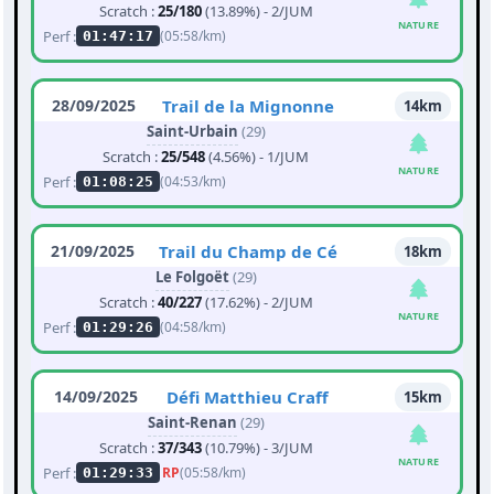
Scratch :
25/180
(13.89%) - 2/JUM
NATURE
Perf :
(05:58/km)
01:47:17
28/09/2025
Trail de la Mignonne
14km
Saint-Urbain
(29)
Scratch :
25/548
(4.56%) - 1/JUM
NATURE
Perf :
(04:53/km)
01:08:25
21/09/2025
Trail du Champ de Cé
18km
Le Folgoët
(29)
Scratch :
40/227
(17.62%) - 2/JUM
NATURE
Perf :
(04:58/km)
01:29:26
14/09/2025
Défi Matthieu Craff
15km
Saint-Renan
(29)
Scratch :
37/343
(10.79%) - 3/JUM
NATURE
Perf :
RP
(05:58/km)
01:29:33