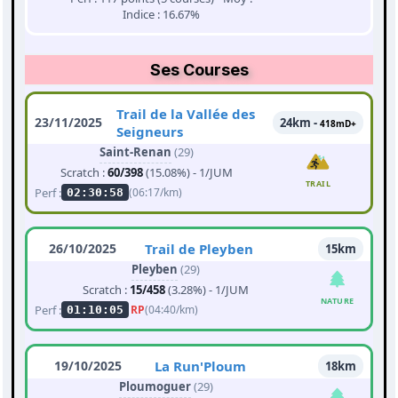
Indice : 16.67%
Ses Courses
Trail de la Vallée des
23/11/2025
24km -
418mD+
Seigneurs
Saint-Renan
(29)
Scratch :
60/398
(15.08%) - 1/JUM
TRAIL
Perf :
(06:17/km)
02:30:58
26/10/2025
Trail de Pleyben
15km
Pleyben
(29)
Scratch :
15/458
(3.28%) - 1/JUM
NATURE
Perf :
RP
(04:40/km)
01:10:05
19/10/2025
La Run'Ploum
18km
Ploumoguer
(29)