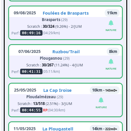
09/08/2025
Foulées de Brasparts
11km
Brasparts
(29)
Scratch :
30/324
(9.26%) - 2/JUM
NATURE
Perf :
(04:29/km)
00:49:16
07/06/2025
Ruzbou'Trail
8km
Plougasnou
(29)
Scratch :
30/267
(11.24%) - 4/JUM
NATURE
Perf :
(05:11/km)
00:41:31
25/05/2025
La Cap Iroise
10km -
143mD+
Ploudalmézeau
(29)
Scratch :
13/518
(2.51%) - 3/JUM
NATURE
Perf :
RP
(04:30/km)
00:44:55
11/05/2025
La Plougastell
14km -
222mD+