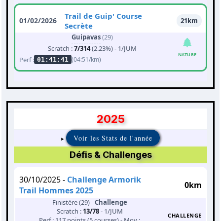
Trail de Guip' Course
01/02/2026
21km
Secrète
Guipavas
(29)
Scratch :
7/314
(2.23%) - 1/JUM
NATURE
Perf :
(04:51/km)
01:41:41
2025
Voir les Stats de l'année
Défis & Challenges
30/10/2025 -
Challenge Armorik
0km
Trail Hommes 2025
Finistère (29) -
Challenge
Scratch :
13/78
- 1/JUM
CHALLENGE
Perf : 117 points (5 courses) - Moy :