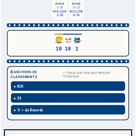
MOYEN
MOYEN
9.38
19.15
MEILLEUR
MEILLEUR
2.23
8.74
10
18
1
🗄️ ARCHIVES DE
— clique une zone pour dérouler
l'historique
CLASSEMENTS
BZH
29
🏅 + de Records