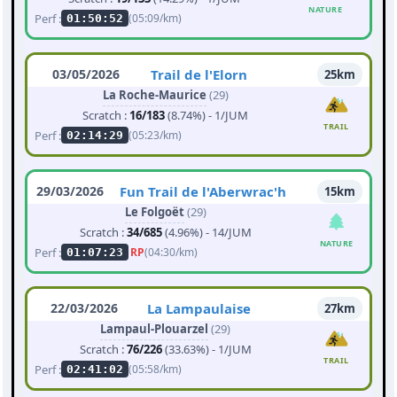
NATURE
Perf :
(05:09/km)
01:50:52
03/05/2026
Trail de l'Elorn
25km
La Roche-Maurice
(29)
Scratch :
16/183
(8.74%) - 1/JUM
TRAIL
Perf :
(05:23/km)
02:14:29
29/03/2026
Fun Trail de l'Aberwrac'h
15km
Le Folgoët
(29)
Scratch :
34/685
(4.96%) - 14/JUM
NATURE
Perf :
RP
(04:30/km)
01:07:23
22/03/2026
La Lampaulaise
27km
Lampaul-Plouarzel
(29)
Scratch :
76/226
(33.63%) - 1/JUM
TRAIL
Perf :
(05:58/km)
02:41:02