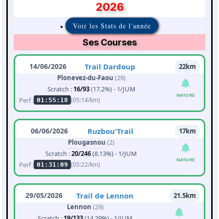
2026
Voir les Stats de l'année
Ses Courses
14/06/2026
Trail Dardoup
22km
Plonevez-du-Faou
(29)
Scratch :
16/93
(17.2%) - 1/JUM
NATURE
Perf :
(05:14/km)
01:55:18
06/06/2026
Ruzbou'Trail
17km
Plougasnou
(2)
Scratch :
20/246
(8.13%) - 1/JUM
NATURE
Perf :
(05:22/km)
01:31:09
29/05/2026
Trail de Lennon
21.5km
Lennon
(29)
Scratch :
19/133
(14.29%) - 1/JUM