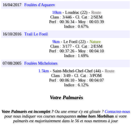
16/04/2017
Foulées d'Aquarev
10km
- Loudéac (22) -
Route
Class : 3/446 - Cl. Cat : 2/SEM
Perf : 00:36:34 - Moy : 00:03:39
Indice : 0.67%
16/10/2016
Trail Le Foeil
9km
- Le Foeil (22) -
Nature
Class : 3/177 - Cl. Cat : 2/ESM
Perf : 00:37:26 - Moy : 00:04:10
Indice : 1.69%
07/08/2005
Foulées Micheloises
1.5km
- Saint-Michel-Chef-Chef (44) -
Route
Class : 3/49 - Cl. Cat : 3/POM
Perf : 00:06:10 - Moy : 00:04:07
Indice : 6.12%
Votre Palmarès
Votre Palmarès est incomplet ?
Ou une erreur s'y est glissée ?
Contactez-nous
pour nous indiquer vos courses manquantes
même hors Morbihan
si votre
palmarès est majoritairement dans le 56 et nous mettrons à jour