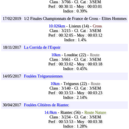
Class : 3/766 - Cl. Cat : 3/SEM
Perf : 00:30:11 - Moy : 00:03:01
Indice : 0.39%
17/02/2019
1/2 Finales Championnats de France de Cross - Elites Hommes
10.026km
- Lisieux (14) -
Cross
Class : 3/215 - Cl. Cat : 3/SEM
Perf : 00:32:05 - Moy : 00:03:12
Indice : 1.4%
18/11/2017
La Corrida de l'Espoir
10km
- Loudéac (22) -
Route
Class : 3/661 - Cl. Cat : 3/SEM
Perf : 00:33:02 - Moy : 00:03:18
Indice : 0.45%
14/05/2017
Foulées Trégueusiennes
10km
- Trégueux (22) -
Route
Class : 3/140 - Cl. Cat : 3/SEM
Perf : 00:33:53 - Moy : 00:03:23
Indice : 2.14%
30/04/2017
Foulées Côtières de Riantec
14.8km
- Riantec (56) -
Route Nature
Class : 3/234 - Cl. Cat : 3/SEM
Perf : 00:53:53 - Moy : 00:03:38
Indice : 1.28%