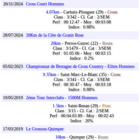
20/11/2024
Cross Court Hommes
4.07km
- Carhaix-Plouguer (29) -
Cross
Class : 3/342 - Cl. Cat : 2/SEM
Perf : 00:12:47 - Moy : 00:03:08
Indice : 0.88%
28/07/2024
20Km de la Côte de Granit Rose
20km
- Perros-Guirec (22) -
Route
Class : 3/1479 - Cl. Cat : 3/SEM
Perf : 01:05:06 - Moy : 00:03:15
Indice : 0.2%
05/02/2023
Championnat de Bretagne de Cross Country - Elites Hommes
9.35km
- Saint-Marc-Le-Blanc (35) -
Cross
Class : 3/341 - Cl. Cat : 3/SEM
Perf : 00:30:47 - Moy : 00:03:18
Indice : 0.88%
19/05/2019
2ème Tour Interclubs - 1500M Hommes
1.5km
- Saint-Renan (29) -
Piste
Class : 3/15 - Cl. Cat : 2/SEM
Perf : 00:04:03.89 - Moy : 00:02:43
Indice : 20%
17/03/2019
Le Croezou-Quimper
10km
- Quimper (29) -
Route