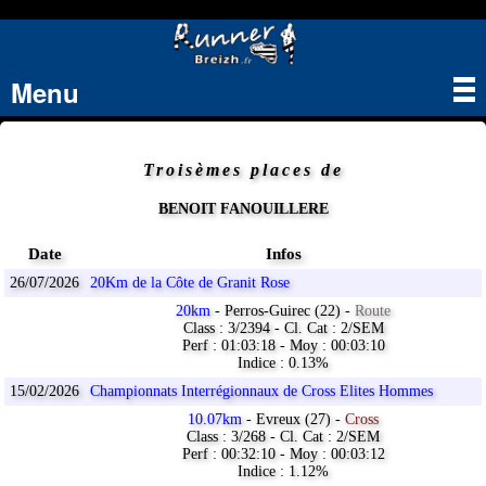
Menu
Tog
nav
Troisèmes places de
BENOIT FANOUILLERE
Date
Infos
26/07/2026
20Km de la Côte de Granit Rose
20km
- Perros-Guirec (22) -
Route
Class : 3/2394 - Cl. Cat : 2/SEM
Perf : 01:03:18 - Moy : 00:03:10
Indice : 0.13%
15/02/2026
Championnats Interrégionnaux de Cross Elites Hommes
10.07km
- Evreux (27) -
Cross
Class : 3/268 - Cl. Cat : 2/SEM
Perf : 00:32:10 - Moy : 00:03:12
Indice : 1.12%