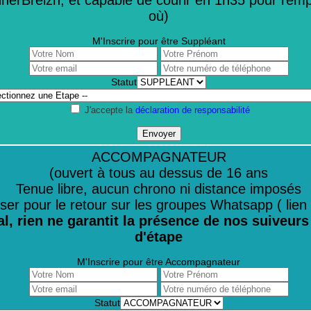
unnerBreizh, et capable de courir en 1h35 pour remp
où)
M'Inscrire pour être Suppléant
Statut
J'accepte la
déclaration de responsabilité
ACCOMPAGNATEUR
(ouvert à tous au dessus de 16 ans
Tenue libre, aucun chrono ni distance imposés
er pour le retour sur les groupes Whatsapp ( lien do
l, rien ne garantit la présence de nos suiveurs
d'étape
M'Inscrire pour être Accompagnateur
Statut