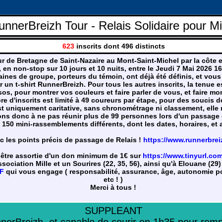
unnerBreizh Tour - Relais Solidaire pour Mi
623
inscrits dont 496 distincts
our de Bretagne de Saint-Nazaire au Mont-Saint-Michel par la côte
 en non-stop sur 10 jours et 10 nuits, entre le Jeudi 7 Mai 2026 1
aines de groupe, porteurs du témoin, ont déjà été définis, et vous
un t-shirt RunnerBreizh. Pour tous les autres inscrits, la tenue e
sos, pour montrer vos couleurs et faire parler de vous, et faire mo
e d'inscrits est limité à 49 coureurs par étape, pour des soucis de
est uniquement caritative, sans chronométrage ni classement, elle 
ns donc à ne pas réunir plus de 99 personnes lors d'un passage 
150 mini-rassemblements différents, dont les dates, horaires, et a
ec les points précis de passage de Relais !
https://www.runnerbrei
 être assortie d'un don minimum de 1€ sur
https://www.tinyurl.co
ssociation Mille et un Sourires (22, 35, 56), ainsi qu'à Elouane (29)
DF
qui vous engage ( responsabilité, assurance, âge, autonomie pou
etc ! )
Merci à tous !
SUPPLEANT