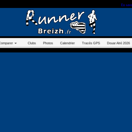
r sur ce site, vous nous autorisez à déposer un cookie à des fins de mesure d'audience.
En savo
Comparer
Clubs
Photos
Calendrier
Tracés GPS
Douar Alré 2026