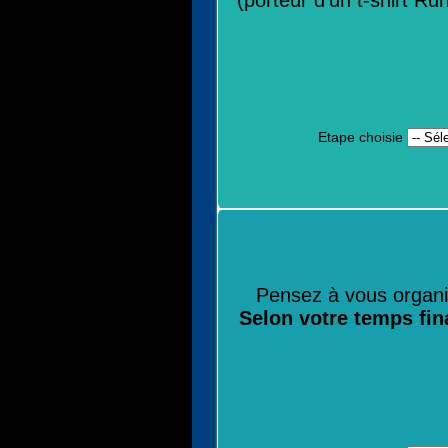
(porteur d'un t-shirt R
Etape choisie
Pensez à vous organis
Selon votre temps fina