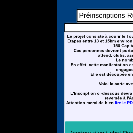
Préinscriptions R
Le projet consiste à courir le T
Etapes entre 13 et 15km environ,
150 Capit
Ces personnes devront porter 
attend, clubs, as
Le nombr
En effet, cette manifestation 
engageo
Elle est découpée en 
Voici la carte av
L'Inscription ci-dessous devra
reversée à l'A
Attention merci de bien
lire le P