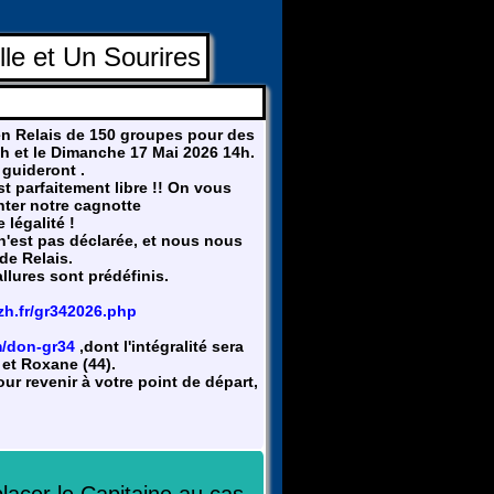
lle et Un Sourires
 en Relais de 150 groupes pour des
6h et le Dimanche 17 Mai 2026 14h.
 guideront .
st parfaitement libre !! On vous
nter notre cagnotte
 légalité !
n'est pas déclarée, et nous nous
de Relais.
llures sont prédéfinis.
zh.fr/gr342026.php
m/don-gr34
,dont l'intégralité sera
 et Roxane (44).
r revenir à votre point de départ,