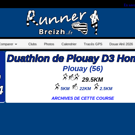
r sur ce site, vous nous autorisez à déposer un cookie à des fins de mesure d'audience.
En savo
Comparer
Clubs
Photos
Calendrier
Tracés GPS
Douar Alré 2026
Duathlon de Plouay D3 H
Plouay (56)
p
29.5KM
4
5KM
22KM
2.5KM
ARCHIVES DE CETTE COURSE