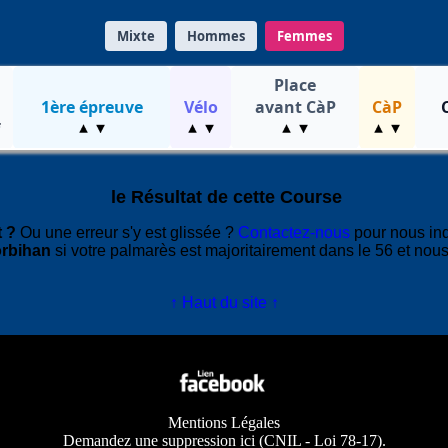
Mixte
Hommes
Femmes
Place
1ère épreuve
Vélo
avant CàP
CàP
le Résultat de cette Course
 ?
Ou une erreur s'y est glissée ?
Contactez-nous
pour nous in
rbihan
si votre palmarès est majoritairement dans le 56 et nous
↑ Haut du site ↑
Mentions Légales
Demandez une suppression ici
(
CNIL - Loi 78-17
).