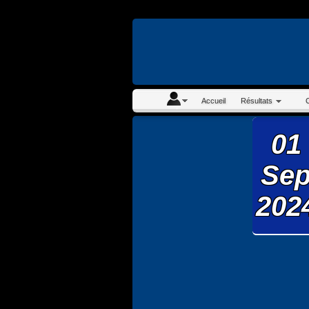
En continuant à navigue
Accueil
Résultats
01
Se
202