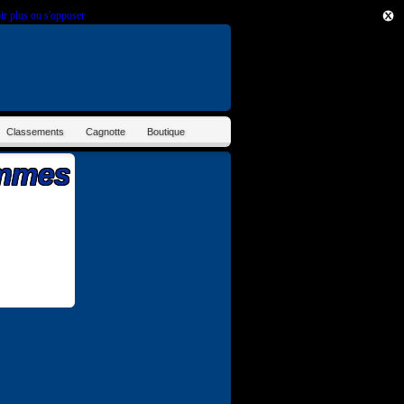
ir plus ou s'opposer
.
Classements
Cagnotte
Boutique
ommes