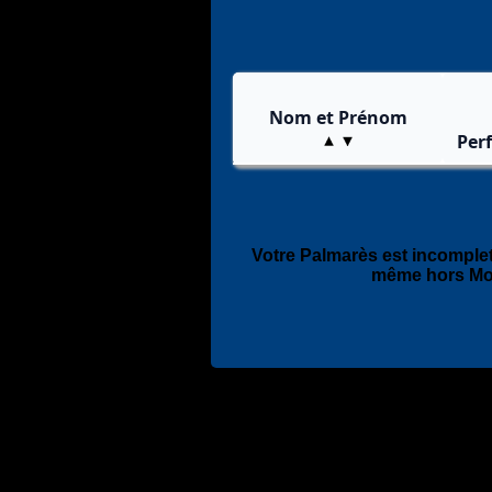
Nom et Prénom
Perf
Votre Palmarès est incomplet
même hors Mo