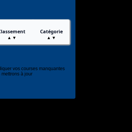
Classement
Catégorie
diquer vos courses manquantes
 mettrons à jour