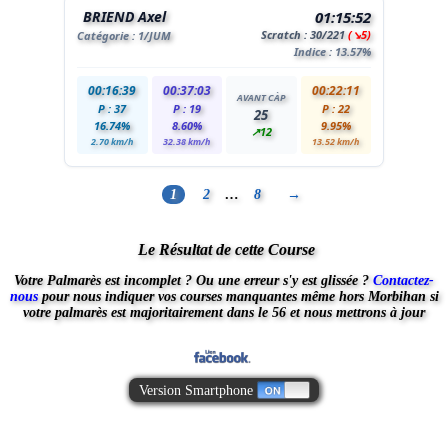
BRIEND Axel
01:15:52
Scratch :
30
/221
(↘5)
Catégorie :
1
/JUM
Indice : 13.57%
00:16:39
00:37:03
00:22:11
AVANT CÀP
P : 37
P : 19
P : 22
25
16.74%
8.60%
9.95%
↗12
2.70 km/h
32.38 km/h
13.52 km/h
1
2
…
8
→
Le Résultat de cette Course
Votre Palmarès est incomplet ?
Ou une erreur s'y est glissée ?
Contactez-
nous
pour nous indiquer vos courses manquantes
même hors Morbihan
si
votre palmarès est majoritairement dans le 56 et nous mettrons à jour
Version Smartphone