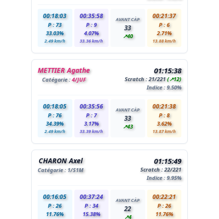
00:18:03
00:35:58
00:21:37
AVANT CÀP
P : 73
P : 9
P : 6
33
33.03%
4.07%
2.71%
↗40
2.49 km/h
33.36 km/h
13.88 km/h
METTIER Agathe
01:15:38
Scratch :
21
/221
(↗12)
Catégorie :
4/JUF
Indice : 9.50%
00:18:05
00:35:56
00:21:38
AVANT CÀP
P : 76
P : 7
P : 8
33
34.39%
3.17%
3.62%
↗43
2.49 km/h
33.39 km/h
13.87 km/h
CHARON Axel
01:15:49
Scratch :
22
/221
Catégorie :
1
/S1M
Indice : 9.95%
00:16:05
00:37:24
00:22:21
AVANT CÀP
P : 26
P : 34
P : 26
22
11.76%
15.38%
11.76%
↗4