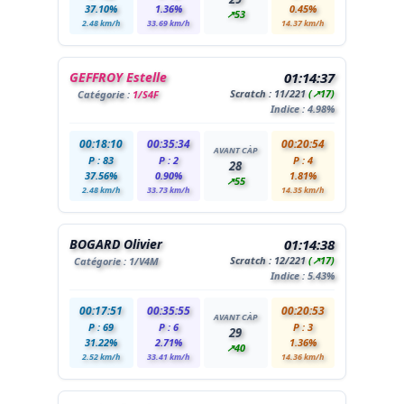
37.10%
1.36%
0.45%
↗53
2.48 km/h
33.69 km/h
14.37 km/h
GEFFROY Estelle
01:14:37
Scratch :
11
/221
(↗17)
Catégorie :
1/S4F
Indice : 4.98%
00:18:10
00:35:34
00:20:54
AVANT CÀP
P : 83
P : 2
P : 4
28
37.56%
0.90%
1.81%
↗55
2.48 km/h
33.73 km/h
14.35 km/h
BOGARD Olivier
01:14:38
Scratch :
12
/221
(↗17)
Catégorie :
1
/V4M
Indice : 5.43%
00:17:51
00:35:55
00:20:53
AVANT CÀP
P : 69
P : 6
P : 3
29
31.22%
2.71%
1.36%
↗40
2.52 km/h
33.41 km/h
14.36 km/h