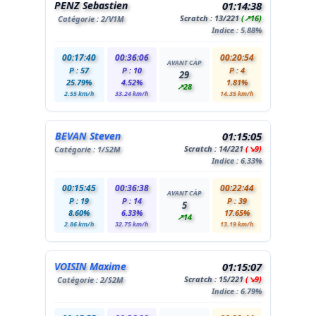
PENZ Sebastien
01:14:38
Scratch :
13
/221
(↗16)
Catégorie :
2
/V1M
Indice : 5.88%
00:17:40
00:36:06
00:20:54
AVANT CÀP
P : 57
P : 10
P : 4
29
25.79%
4.52%
1.81%
↗28
2.55 km/h
33.24 km/h
14.35 km/h
BEVAN Steven
01:15:05
Scratch :
14
/221
(↘9)
Catégorie :
1
/S2M
Indice : 6.33%
00:15:45
00:36:38
00:22:44
AVANT CÀP
P : 19
P : 14
P : 39
5
8.60%
6.33%
17.65%
↗14
2.86 km/h
32.75 km/h
13.19 km/h
VOISIN Maxime
01:15:07
Scratch :
15
/221
(↘9)
Catégorie :
2
/S2M
Indice : 6.79%