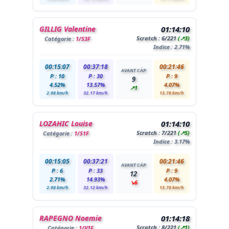
GILLIG Valentine
01:14:10
Scratch :
6
/221
(↗3)
Catégorie :
1/S3F
Indice : 2.71%
00:15:07
00:37:18
00:21:46
AVANT CÀP
P : 10
P : 30
P : 9
9
4.52%
13.57%
4.07%
↗1
2.98 km/h
32.17 km/h
13.78 km/h
LOZAHIC Louise
01:14:10
Scratch :
7
/221
(↗5)
Catégorie :
1/S1F
Indice : 3.17%
00:15:05
00:37:21
00:21:46
AVANT CÀP
P : 6
P : 33
P : 9
12
2.71%
14.93%
4.07%
↘6
2.98 km/h
32.12 km/h
13.78 km/h
RAPEGNO Noemie
01:14:18
Scratch :
8
/221
(↗1)
Catégorie :
1/V1F