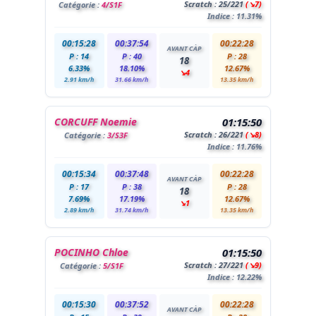
Scratch :
25
/221
(↘7)
Catégorie :
4/S1F
Indice : 11.31%
00:15:28
00:37:54
00:22:28
AVANT CÀP
P : 14
P : 40
P : 28
18
6.33%
18.10%
12.67%
↘4
2.91 km/h
31.66 km/h
13.35 km/h
CORCUFF Noemie
01:15:50
Scratch :
26
/221
(↘8)
Catégorie :
3/S3F
Indice : 11.76%
00:15:34
00:37:48
00:22:28
AVANT CÀP
P : 17
P : 38
P : 28
18
7.69%
17.19%
12.67%
↘1
2.89 km/h
31.74 km/h
13.35 km/h
POCINHO Chloe
01:15:50
Scratch :
27
/221
(↘9)
Catégorie :
5/S1F
Indice : 12.22%
00:15:30
00:37:52
00:22:28
AVANT CÀP