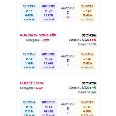
00:13:17
00:37:08
00:22:47
AVANT CÀP
P : 1
P : 27
P : 43
2
0.45%
12.22%
19.46%
↘1
3.39 km/h
32.31 km/h
13.17 km/h
BOURDON Marie Alix
01:14:06
Scratch :
4
/221
(↘1)
Catégorie :
3/JUF
Indice : 1.81%
00:13:22
00:37:06
00:23:38
AVANT CÀP
P : 3
P : 26
P : 66
3
1.36%
11.76%
29.86%
=
3.37 km/h
32.34 km/h
12.69 km/h
COLLET Enora
01:14:10
Scratch :
5
/221
(↗1)
Catégorie :
1/S2F
Indice : 2.26%
00:15:05
00:37:19
00:21:47
AVANT CÀP
P : 6
P : 31
P : 11
6
2.71%
14.03%
4.98%
=
2.98 km/h
32.15 km/h
13.77 km/h