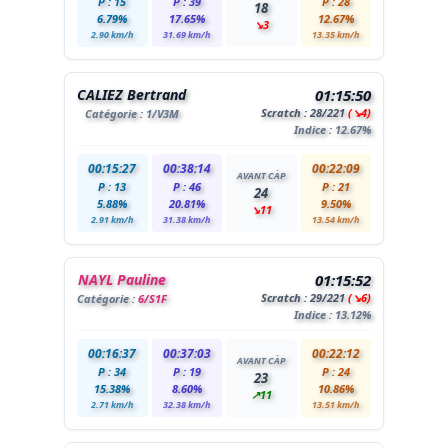
P : 15
P : 39
P : 28
18
6.79%
17.65%
12.67%
↘3
2.90 km/h
31.69 km/h
13.35 km/h
CALIEZ Bertrand
01:15:50
Scratch :
28
/221
(↘4)
Catégorie :
1
/V3M
Indice : 12.67%
00:15:27
00:38:14
00:22:09
AVANT CÀP
P : 13
P : 46
P : 21
24
5.88%
20.81%
9.50%
↘11
2.91 km/h
31.38 km/h
13.54 km/h
NAYL Pauline
01:15:52
Scratch :
29
/221
(↘6)
Catégorie :
6/S1F
Indice : 13.12%
00:16:37
00:37:03
00:22:12
AVANT CÀP
P : 34
P : 19
P : 24
23
15.38%
8.60%
10.86%
↗11
2.71 km/h
32.38 km/h
13.51 km/h