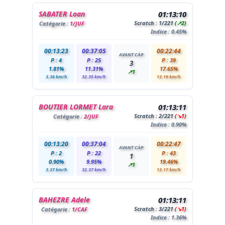
SABATER Loan
01:13:10
Scratch :
1
/221
(↗2)
Catégorie :
1/JUF
Indice : 0.45%
00:13:23
00:37:05
00:22:44
AVANT CÀP
P : 4
P : 25
P : 39
3
1.81%
11.31%
17.65%
↗1
3.36 km/h
32.35 km/h
13.19 km/h
BOUTIER LORMET Lara
01:13:11
Scratch :
2
/221
(↘1)
Catégorie :
2/JUF
Indice : 0.90%
00:13:20
00:37:04
00:22:47
AVANT CÀP
P : 2
P : 22
P : 43
1
0.90%
9.95%
19.46%
↗1
3.37 km/h
32.37 km/h
13.17 km/h
BAHEZRE Adele
01:13:11
Scratch :
3
/221
(↘1)
Catégorie :
1/CAF
Indice : 1.36%