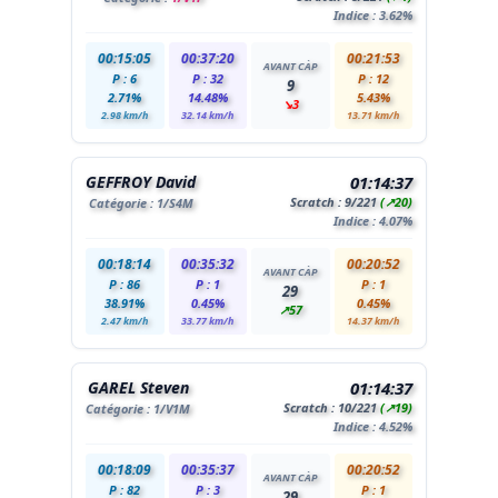
Indice : 3.62%
00:15:05
00:37:20
00:21:53
AVANT CÀP
P : 6
P : 32
P : 12
9
2.71%
14.48%
5.43%
↘3
2.98 km/h
32.14 km/h
13.71 km/h
GEFFROY David
01:14:37
Scratch :
9
/221
(↗20)
Catégorie :
1
/S4M
Indice : 4.07%
00:18:14
00:35:32
00:20:52
AVANT CÀP
P : 86
P : 1
P : 1
29
38.91%
0.45%
0.45%
↗57
2.47 km/h
33.77 km/h
14.37 km/h
GAREL Steven
01:14:37
Scratch :
10
/221
(↗19)
Catégorie :
1
/V1M
Indice : 4.52%
00:18:09
00:35:37
00:20:52
AVANT CÀP
P : 82
P : 3
P : 1
29