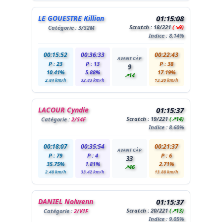
LE GOUESTRE Killian
01:15:08
Scratch :
18
/221
(↘9)
Catégorie :
3
/S2M
Indice : 8.14%
00:15:52
00:36:33
00:22:43
AVANT CÀP
P : 23
P : 13
P : 38
9
10.41%
5.88%
17.19%
↗14
2.84 km/h
32.83 km/h
13.20 km/h
LACOUR Cyndie
01:15:37
Scratch :
19
/221
(↗14)
Catégorie :
2/S4F
Indice : 8.60%
00:18:07
00:35:54
00:21:37
AVANT CÀP
P : 79
P : 4
P : 6
33
35.75%
1.81%
2.71%
↗46
2.48 km/h
33.42 km/h
13.88 km/h
DANIEL Nolwenn
01:15:37
Scratch :
20
/221
(↗13)
Catégorie :
2/V1F
Indice : 9.05%