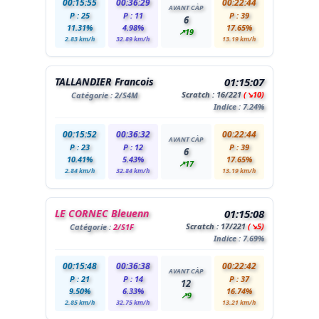
00:15:55
00:36:29
00:22:44
AVANT CÀP
P : 25
P : 11
P : 39
6
11.31%
4.98%
17.65%
↗19
2.83 km/h
32.89 km/h
13.19 km/h
TALLANDIER Francois
01:15:07
Scratch :
16
/221
(↘10)
Catégorie :
2
/S4M
Indice : 7.24%
00:15:52
00:36:32
00:22:44
AVANT CÀP
P : 23
P : 12
P : 39
6
10.41%
5.43%
17.65%
↗17
2.84 km/h
32.84 km/h
13.19 km/h
LE CORNEC Bleuenn
01:15:08
Scratch :
17
/221
(↘5)
Catégorie :
2/S1F
Indice : 7.69%
00:15:48
00:36:38
00:22:42
AVANT CÀP
P : 21
P : 14
P : 37
12
9.50%
6.33%
16.74%
↗9
2.85 km/h
32.75 km/h
13.21 km/h