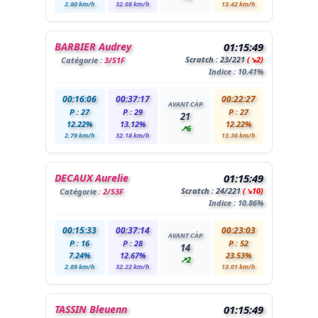
2.80 km/h
32.08 km/h
13.42 km/h
BARBIER Audrey
01:15:49
Scratch :
23
/221
(↘2)
Catégorie :
3/S1F
Indice : 10.41%
00:16:06
00:37:17
00:22:27
AVANT CÀP
P : 27
P : 29
P : 27
21
12.22%
13.12%
12.22%
↗6
2.79 km/h
32.18 km/h
13.36 km/h
DECAUX Aurelie
01:15:49
Scratch :
24
/221
(↘10)
Catégorie :
2/S3F
Indice : 10.86%
00:15:33
00:37:14
00:23:03
AVANT CÀP
P : 16
P : 28
P : 52
14
7.24%
12.67%
23.53%
↗2
2.89 km/h
32.22 km/h
13.01 km/h
TASSIN Bleuenn
01:15:49