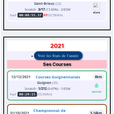
Saint-Brieuc
(22)
Scratch :
3/17
(17.65%) - 2/ESM
PÏSTE
Perf :
RP
(02:58/km)
00:08:55.37
2021
Voir les Stats de l'année
Ses Courses
12/12/2021
Courses Guignennaises
8km
Guignen
(35)
Scratch :
1/212
(0.47%) - 1/ESM
NATURE
Perf :
(03:39/km)
00:29:15
Championnat de
31/10/2021
5.14km