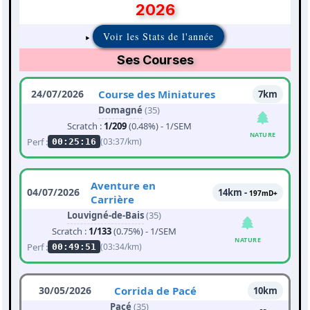
2026
Voir les Stats de l'année
Ses Courses
24/07/2026
Course des Miniatures
7km
Domagné
(35)
Scratch :
1/209
(0.48%) - 1/SEM
NATURE
Perf :
(03:37/km)
00:25:16
Aventure en
04/07/2026
14km -
197mD+
Carrière
Louvigné-de-Bais
(35)
Scratch :
1/133
(0.75%) - 1/SEM
NATURE
Perf :
(03:34/km)
00:49:51
30/05/2026
Corrida de Pacé
10km
Pacé
(35)