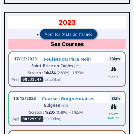
2023
Voir les Stats de l'année
Ses Courses
17/12/2023
Foulées du Père Noël
10km
Saint-Brice-en-Coglès
(35)
Scratch :
14/484
(2.89%) - 1/ESM
ROUTE
Perf :
(03:23/km)
00:33:47
10/12/2023
Courses Guignennaises
8km
Guignen
(35)
Scratch :
1/205
(0.49%) - 1/ESM
ROUTE
NATURE
Perf :
(03:39/km)
00:29:10