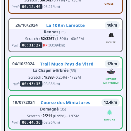
Scratch :
30/342
(8.77%) - 21/SEM
CROSS
Perf :
(03:21/km)
00:13:40
26/10/2024
La 10Km Lamotte
10km
Rennes
(35)
Scratch :
52/3267
(1.59%) - 40/SEM
ROUTE
Perf :
RP
(03:09/km)
00:31:27
04/10/2024
Trail Muco Pays de Vitré
12km
La Chapelle-Erbrée
(35)
Scratch :
1/393
(0.25%) - 1/ESM
NATURE
NOCTURNE
Perf :
(03:38/km)
00:43:35
19/07/2024
Course des Miniatures
12.4km
Domagné
(35)
Scratch :
2/211
(0.95%) - 1/ESM
NATURE
Perf :
(03:36/km)
00:44:36