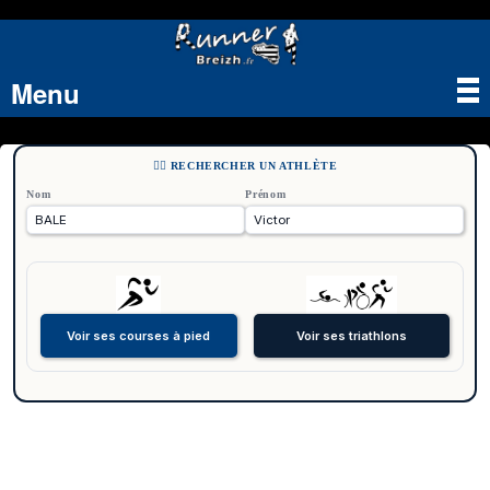
Menu
Tog
nav
🏃‍♂️ RECHERCHER UN ATHLÈTE
Nom
Prénom