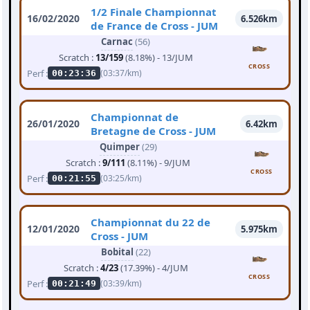
1/2 Finale Championnat
16/02/2020
6.526km
de France de Cross - JUM
Carnac
(56)
Scratch :
13/159
(8.18%) - 13/JUM
CROSS
Perf :
(03:37/km)
00:23:36
Championnat de
26/01/2020
6.42km
Bretagne de Cross - JUM
Quimper
(29)
Scratch :
9/111
(8.11%) - 9/JUM
CROSS
Perf :
(03:25/km)
00:21:55
Championnat du 22 de
12/01/2020
5.975km
Cross - JUM
Bobital
(22)
Scratch :
4/23
(17.39%) - 4/JUM
CROSS
Perf :
(03:39/km)
00:21:49