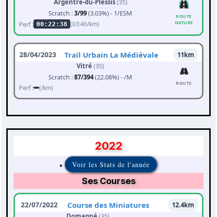
Argentré-du-Plessis
(35)
Scratch :
3/99
(3.03%) - 1/ESM
ROUTE
NATURE
Perf :
(03:46/km)
00:22:38
28/04/2023
Trail Urbain La Médiévale
11km
Vitré
(35)
Scratch :
87/394
(22.08%) - /M
ROUTE
Perf :
(/km)
2022
Voir les Stats de l'année
Ses Courses
22/07/2022
Course des Miniatures
12.4km
Domagné
(35)