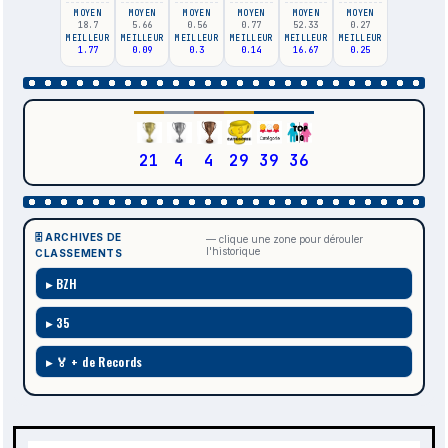
MOYEN
MOYEN
MOYEN
MOYEN
MOYEN
MOYEN
18.7
5.66
0.56
0.77
52.33
0.27
MEILLEUR
MEILLEUR
MEILLEUR
MEILLEUR
MEILLEUR
MEILLEUR
1.77
0.09
0.3
0.14
16.67
0.25
21
4
4
29
39
36
🗄️ ARCHIVES DE
— clique une zone pour dérouler
l'historique
CLASSEMENTS
BZH
35
🏅 + de Records