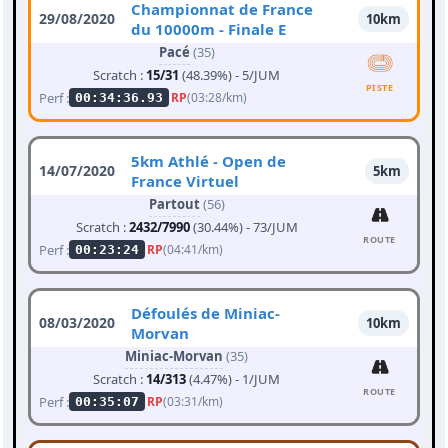
Championnat de France
29/08/2020
10km
du 10000m - Finale E
Pacé
(35)
Scratch :
15/31
(48.39%) - 5/JUM
PISTE
Perf :
RP
(03:28/km)
00:34:36.93
5km Athlé - Open de
14/07/2020
5km
France Virtuel
Partout
(56)
Scratch :
2432/7990
(30.44%) - 73/JUM
ROUTE
Perf :
RP
(04:41/km)
00:23:24
Défoulés de Miniac-
08/03/2020
10km
Morvan
Miniac-Morvan
(35)
Scratch :
14/313
(4.47%) - 1/JUM
ROUTE
Perf :
RP
(03:31/km)
00:35:07