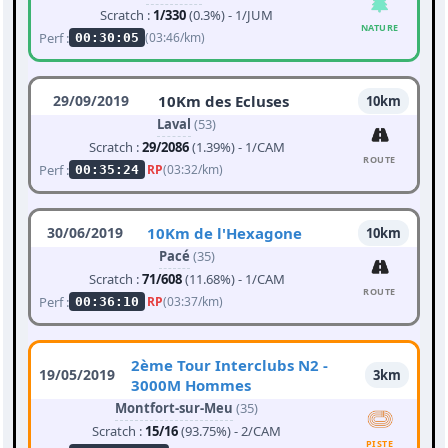
Scratch :
1/330
(0.3%) - 1/JUM
NATURE
Perf :
(03:46/km)
00:30:05
29/09/2019
10Km des Ecluses
10km
Laval
(53)
Scratch :
29/2086
(1.39%) - 1/CAM
ROUTE
Perf :
RP
(03:32/km)
00:35:24
30/06/2019
10Km de l'Hexagone
10km
Pacé
(35)
Scratch :
71/608
(11.68%) - 1/CAM
ROUTE
Perf :
RP
(03:37/km)
00:36:10
2ème Tour Interclubs N2 -
19/05/2019
3km
3000M Hommes
Montfort-sur-Meu
(35)
Scratch :
15/16
(93.75%) - 2/CAM
PISTE