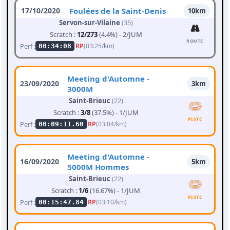
17/10/2020
Foulées de la Saint-Denis
10km
Servon-sur-Vilaine
(35)
Scratch :
12/273
(4.4%) - 2/JUM
ROUTE
Perf :
RP
(03:25/km)
00:34:08
Meeting d'Automne -
23/09/2020
3km
3000M
Saint-Brieuc
(22)
Scratch :
3/8
(37.5%) - 1/JUM
PISTE
Perf :
RP
(03:04/km)
00:09:11.60
Meeting d'Automne -
16/09/2020
5km
5000M Hommes
Saint-Brieuc
(22)
Scratch :
1/6
(16.67%) - 1/JUM
PISTE
Perf :
RP
(03:10/km)
00:15:47.84