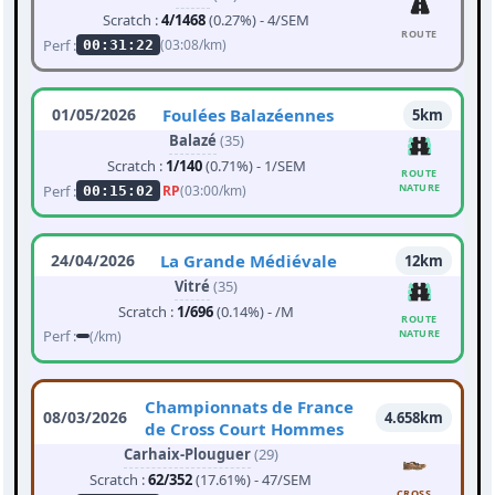
Scratch :
4/1468
(0.27%) - 4/SEM
ROUTE
Perf :
(03:08/km)
00:31:22
01/05/2026
Foulées Balazéennes
5km
Balazé
(35)
Scratch :
1/140
(0.71%) - 1/SEM
ROUTE
NATURE
Perf :
RP
(03:00/km)
00:15:02
24/04/2026
La Grande Médiévale
12km
Vitré
(35)
Scratch :
1/696
(0.14%) - /M
ROUTE
Perf :
NATURE
(/km)
Championnats de France
08/03/2026
4.658km
de Cross Court Hommes
Carhaix-Plouguer
(29)
Scratch :
62/352
(17.61%) - 47/SEM
CROSS