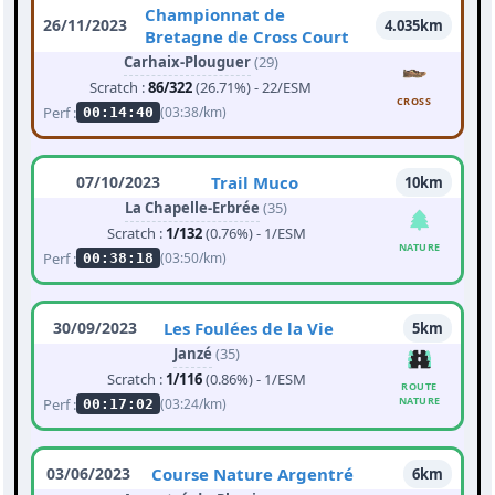
Championnat de
26/11/2023
4.035km
Bretagne de Cross Court
Carhaix-Plouguer
(29)
Scratch :
86/322
(26.71%) - 22/ESM
CROSS
Perf :
(03:38/km)
00:14:40
07/10/2023
Trail Muco
10km
La Chapelle-Erbrée
(35)
Scratch :
1/132
(0.76%) - 1/ESM
NATURE
Perf :
(03:50/km)
00:38:18
30/09/2023
Les Foulées de la Vie
5km
Janzé
(35)
Scratch :
1/116
(0.86%) - 1/ESM
ROUTE
NATURE
Perf :
(03:24/km)
00:17:02
03/06/2023
Course Nature Argentré
6km