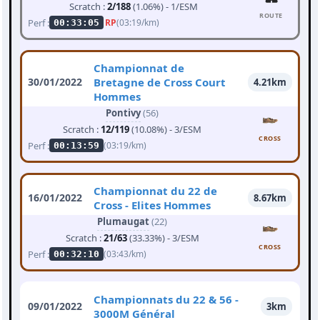
Scratch :
2/188
(1.06%) - 1/ESM
ROUTE
Perf :
RP
(03:19/km)
00:33:05
Championnat de
30/01/2022
Bretagne de Cross Court
4.21km
Hommes
Pontivy
(56)
Scratch :
12/119
(10.08%) - 3/ESM
CROSS
Perf :
(03:19/km)
00:13:59
Championnat du 22 de
16/01/2022
8.67km
Cross - Elites Hommes
Plumaugat
(22)
Scratch :
21/63
(33.33%) - 3/ESM
CROSS
Perf :
(03:43/km)
00:32:10
Championnats du 22 & 56 -
09/01/2022
3km
3000M Général