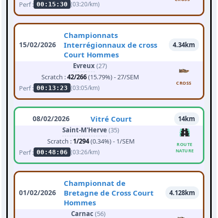
Perf :
(03:20/km)
00:15:30
Championnats
15/02/2026
Interrégionnaux de cross
4.34km
Court Hommes
Evreux
(27)
Scratch :
42/266
(15.79%) - 27/SEM
CROSS
Perf :
(03:05/km)
00:13:23
08/02/2026
Vitré Court
14km
Saint-M'Herve
(35)
Scratch :
1/294
(0.34%) - 1/SEM
ROUTE
NATURE
Perf :
(03:26/km)
00:48:06
Championnat de
01/02/2026
Bretagne de Cross Court
4.128km
Hommes
Carnac
(56)