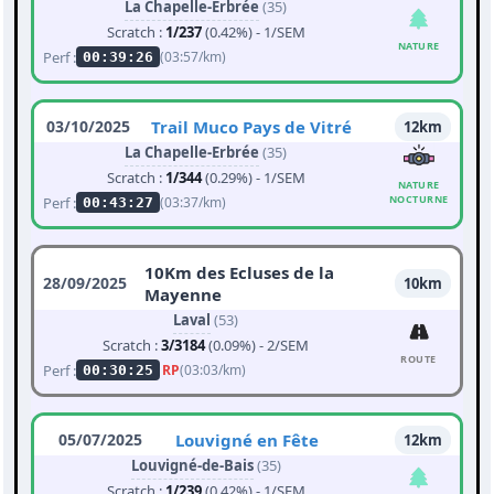
La Chapelle-Erbrée
(35)
Scratch :
1/237
(0.42%) - 1/SEM
NATURE
Perf :
(03:57/km)
00:39:26
03/10/2025
Trail Muco Pays de Vitré
12km
La Chapelle-Erbrée
(35)
Scratch :
1/344
(0.29%) - 1/SEM
NATURE
NOCTURNE
Perf :
(03:37/km)
00:43:27
10Km des Ecluses de la
28/09/2025
10km
Mayenne
Laval
(53)
Scratch :
3/3184
(0.09%) - 2/SEM
ROUTE
Perf :
RP
(03:03/km)
00:30:25
05/07/2025
Louvigné en Fête
12km
Louvigné-de-Bais
(35)
Scratch :
1/239
(0.42%) - 1/SEM