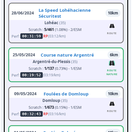
La Speed Lohéhacienne
28/06/2024
10km
Sécuritest
Lohéac
(35)
Scratch :
5/461
(1.08%) - 2/ESM
ROUTE
Perf :
RP
(03:12/km)
00:31:59
25/05/2024
Course nature Argentré
6km
Argentré-du-Plessis
(35)
Scratch :
1/137
(0.73%) - 1/ESM
ROUTE
NATURE
Perf :
(03:19/km)
00:19:52
09/05/2024
Foulées de Domloup
10km
Domloup
(35)
Scratch :
1/673
(0.15%) - 1/ESM
ROUTE
Perf :
RP
(03:16/km)
00:32:43