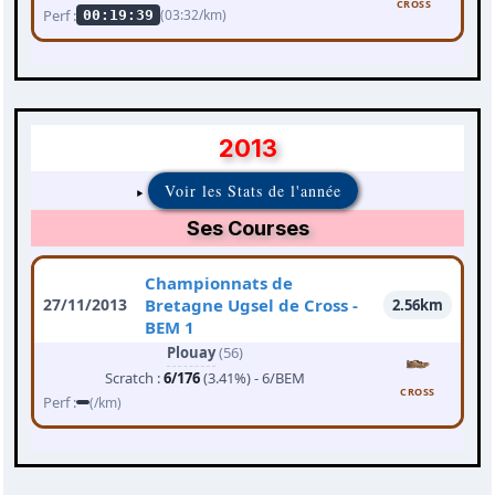
CROSS
Perf :
(03:32/km)
00:19:39
2013
Voir les Stats de l'année
Ses Courses
Championnats de
27/11/2013
Bretagne Ugsel de Cross -
2.56km
BEM 1
Plouay
(56)
Scratch :
6/176
(3.41%) - 6/BEM
CROSS
Perf :
(/km)