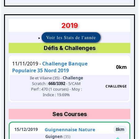
2019
Voir les Stats de l'année
Défis & Challenges
11/11/2019 -
Challenge Banque
0km
Populaire 35 Nord 2019
Ile et Vilaine (35) -
Challenge
Scratch :
668/3392
- 5/CAM
CHALLENGE
Perf : 470 (1 courses) - Moy :
Indice : 19.69%
Ses Courses
15/12/2019
Guignennaise Nature
8km
Guignen
(35)