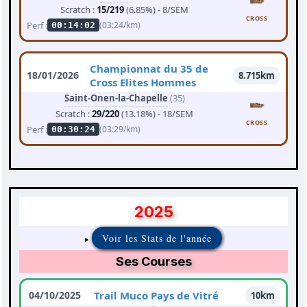
Scratch :
15/219
(6.85%) - 8/SEM
CROSS
Perf :
(03:24/km)
00:14:02
Championnat du 35 de
18/01/2026
8.715km
Cross Elites Hommes
Saint-Onen-la-Chapelle
(35)
Scratch :
29/220
(13.18%) - 18/SEM
CROSS
Perf :
(03:29/km)
00:30:24
2025
Voir les Stats de l'année
Ses Courses
04/10/2025
Trail Muco Pays de Vitré
10km