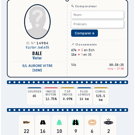
🔍 Comparateur
Comparer à
14904
ID N°
📍 Classements
Victor.bale35
67e
▼ 5
en Bzh
BALE
15e
▼ 1
en 35
Victor
10k
00:30:25
S/L AURORE VITRE
vma ~ 21.86
[SEM]
COURSES
INDICE
TOP
PLUS
CUMUL
MOYEN
INDICE
LONGUE
65
525.5
12.75%
0.09%
14 km
km
22
16
10
9
6
2