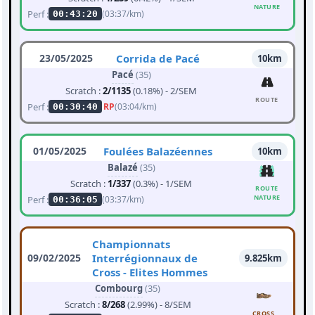
NATURE
Perf :
(03:37/km)
00:43:20
23/05/2025
Corrida de Pacé
10km
Pacé
(35)
Scratch :
2/1135
(0.18%) - 2/SEM
ROUTE
Perf :
RP
(03:04/km)
00:30:40
01/05/2025
Foulées Balazéennes
10km
Balazé
(35)
Scratch :
1/337
(0.3%) - 1/SEM
ROUTE
NATURE
Perf :
(03:37/km)
00:36:05
Championnats
09/02/2025
Interrégionnaux de
9.825km
Cross - Elites Hommes
Combourg
(35)
Scratch :
8/268
(2.99%) - 8/SEM
CROSS