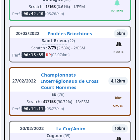
Scratch :
1/163
(0.61%) - 1/ESM
NATURE
Perf :
(03:26/km)
00:42:40
20/03/2022
Foulées Briochines
5km
Saint-Brieuc
(22)
Scratch :
2/79
(2.53%) - 2/ESM
ROUTE
Perf :
RP
(03:07/km)
00:15:35
Championnats
27/02/2022
Interrégionaux de Cross
4.12km
Court Hommes
Eu
(76)
Scratch :
47/153
(30.72%) - 13/ESM
CROSS
Perf :
(03:27/km)
00:14:11
20/02/2022
La Cug'Anim
10km
Cuguen
(35)