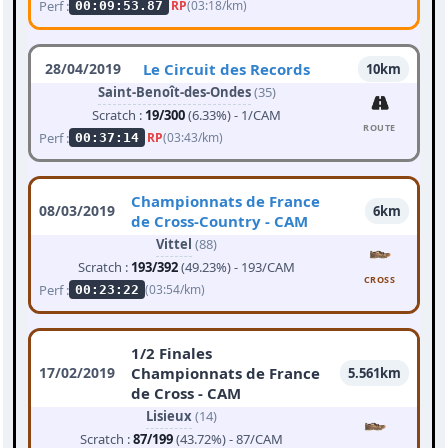
Perf :
RP
(03:18/km)
00:09:53.87
28/04/2019
Le Circuit des Records
10km
Saint-Benoît-des-Ondes
(35)
Scratch :
19/300
(6.33%) - 1/CAM
ROUTE
Perf :
RP
(03:43/km)
00:37:14
Championnats de France
08/03/2019
6km
de Cross-Country - CAM
Vittel
(88)
Scratch :
193/392
(49.23%) - 193/CAM
CROSS
Perf :
(03:54/km)
00:23:22
1/2 Finales
17/02/2019
Championnats de France
5.561km
de Cross - CAM
Lisieux
(14)
Scratch :
87/199
(43.72%) - 87/CAM