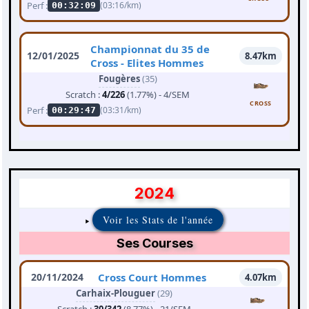
Perf :
(03:16/km)
00:32:09
Championnat du 35 de
12/01/2025
8.47km
Cross - Elites Hommes
Fougères
(35)
Scratch :
4/226
(1.77%) - 4/SEM
CROSS
Perf :
(03:31/km)
00:29:47
2024
Voir les Stats de l'année
Ses Courses
20/11/2024
Cross Court Hommes
4.07km
Carhaix-Plouguer
(29)