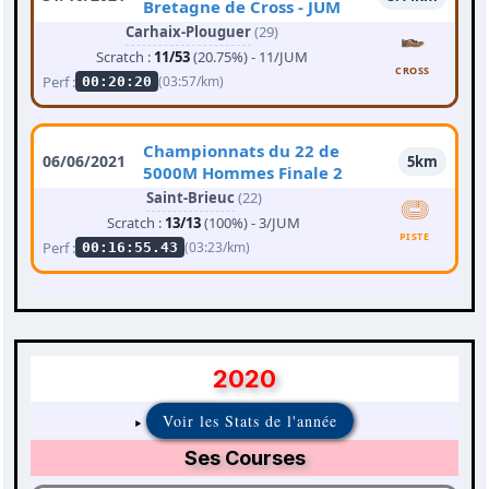
Bretagne de Cross - JUM
Carhaix-Plouguer
(29)
Scratch :
11/53
(20.75%) - 11/JUM
CROSS
Perf :
(03:57/km)
00:20:20
Championnats du 22 de
06/06/2021
5km
5000M Hommes Finale 2
Saint-Brieuc
(22)
Scratch :
13/13
(100%) - 3/JUM
PISTE
Perf :
(03:23/km)
00:16:55.43
2020
Voir les Stats de l'année
Ses Courses