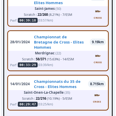
Elites Hommes
Saint-James
(50)
Scratch :
22/268
(8.21%) - 7/ESM
CROSS
Perf :
(03:57/km)
00:39:18
Championnat de
28/01/2024
Bretagne de Cross - Elites
9.19km
Hommes
Merdrignac
(22)
Scratch :
58/371
(15.63%) - 14/ESM
CROSS
Perf :
(03:39/km)
00:33:29
Championnats du 35 de
14/01/2024
8.715km
Cross - Elites Hommes
Saint-Onen-La-Chapelle
(35)
Scratch :
22/216
(10.19%) - 5/ESM
CROSS
Perf :
(03:25/km)
00:29:47