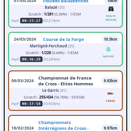
01/05/2024
Foulées Balazéennes
10km
Balazé
(35)
Scratch :
1/281
(0.36%) - 1/ESM
ROUTE
NATURE
Perf :
(03:21/km)
00:33:27
24/03/2024
Course de la Forge
10.5km
Martigné-Ferchaud
(35)
Scratch :
1/228
(0.44%) - 1/ESM
NATURE
Perf :
(03:28/km)
00:36:28
Championnat de France
09/03/2024
9.92km
de Cross - Elites Hommes
Le Garric
(81)
Scratch :
255/434
(58.76%) - 55/ESM
CROSS
Perf :
(03:50/km)
00:37:58
Championnats
18/02/2024
Intérrégions de Cross -
9.97km