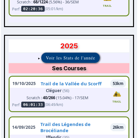
Scratch :
68/1224
(5.56%) - 36/SEM
TRAIL
Perf :
(05:01/km)
02:20:36
2025
Voir les Stats de l'année
Ses Courses
19/10/2025
Trail de la Vallée du Scorff
53km
Cléguer
(56)
Scratch :
40/266
(15.04%) - 17/SEM
TRAIL
Perf :
(06:49/km)
06:01:33
Trail des Légendes de
14/09/2025
26km
Brocéliande
Iffendic
(35)