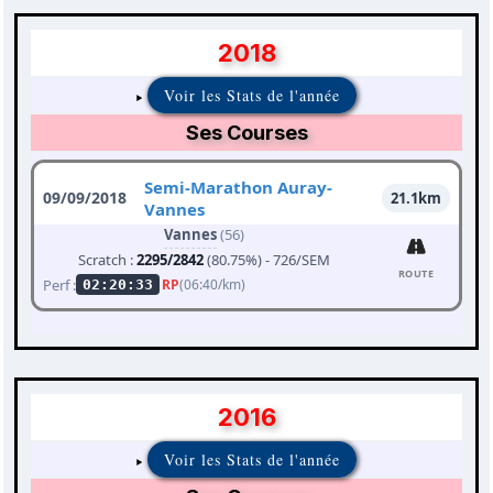
2018
Voir les Stats de l'année
Ses Courses
Semi-Marathon Auray-
09/09/2018
21.1km
Vannes
Vannes
(56)
Scratch :
2295/2842
(80.75%) - 726/SEM
ROUTE
Perf :
RP
(06:40/km)
02:20:33
2016
Voir les Stats de l'année