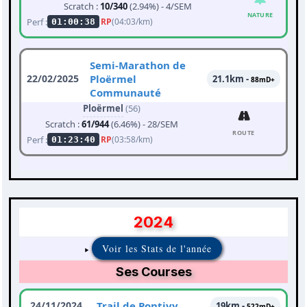
Scratch :
10/340
(2.94%) - 4/SEM
NATURE
Perf :
RP
(04:03/km)
01:00:38
Semi-Marathon de
22/02/2025
Ploërmel
21.1km -
88mD+
Communauté
Ploërmel
(56)
Scratch :
61/944
(6.46%) - 28/SEM
ROUTE
Perf :
RP
(03:58/km)
01:23:40
2024
Voir les Stats de l'année
Ses Courses
24/11/2024
Trail de Pontivy
19km -
522mD+