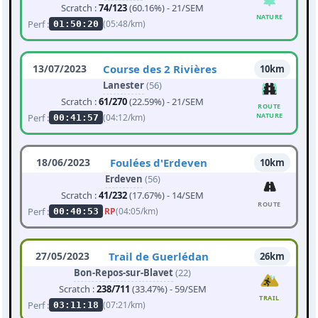
Scratch :
74/123
(60.16%) - 21/SEM
NATURE
Perf :
(05:48/km)
01:50:20
13/07/2023
Course des 2 Rivières
10km
Lanester
(56)
Scratch :
61/270
(22.59%) - 21/SEM
ROUTE
NATURE
Perf :
(04:12/km)
00:41:57
18/06/2023
Foulées d'Erdeven
10km
Erdeven
(56)
Scratch :
41/232
(17.67%) - 14/SEM
ROUTE
Perf :
RP
(04:05/km)
00:40:53
27/05/2023
Trail de Guerlédan
26km
Bon-Repos-sur-Blavet
(22)
Scratch :
238/711
(33.47%) - 59/SEM
TRAIL
Perf :
(07:21/km)
03:11:18