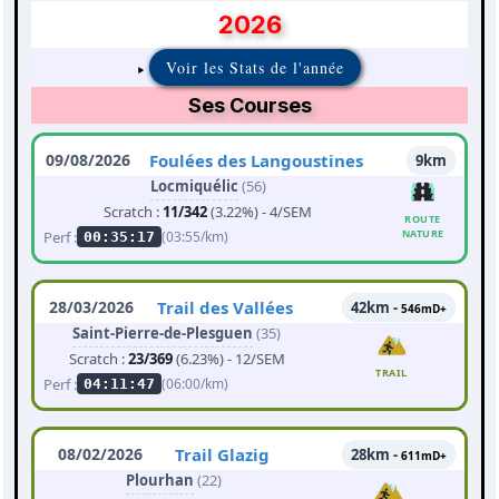
2026
Voir les Stats de l'année
Ses Courses
09/08/2026
Foulées des Langoustines
9km
Locmiquélic
(56)
Scratch :
11/342
(3.22%) - 4/SEM
ROUTE
NATURE
Perf :
(03:55/km)
00:35:17
28/03/2026
Trail des Vallées
42km -
546mD+
Saint-Pierre-de-Plesguen
(35)
Scratch :
23/369
(6.23%) - 12/SEM
TRAIL
Perf :
(06:00/km)
04:11:47
08/02/2026
Trail Glazig
28km -
611mD+
Plourhan
(22)