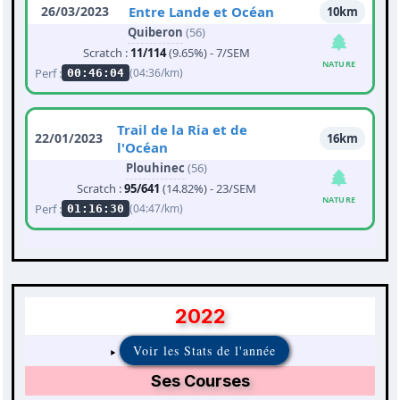
26/03/2023
Entre Lande et Océan
10km
Quiberon
(56)
Scratch :
11/114
(9.65%) - 7/SEM
NATURE
Perf :
(04:36/km)
00:46:04
Trail de la Ria et de
22/01/2023
16km
l'Océan
Plouhinec
(56)
Scratch :
95/641
(14.82%) - 23/SEM
NATURE
Perf :
(04:47/km)
01:16:30
2022
Voir les Stats de l'année
Ses Courses