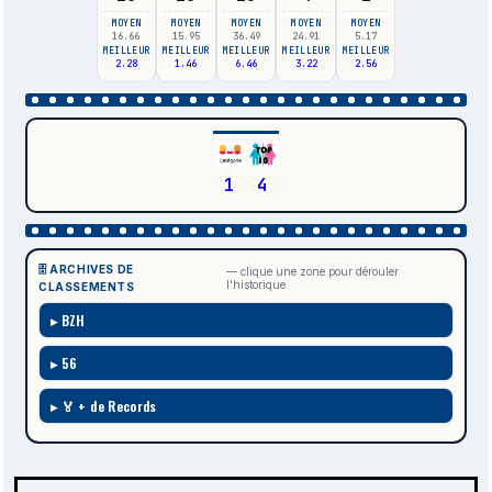
MOYEN
MOYEN
MOYEN
MOYEN
MOYEN
16.66
15.95
36.49
24.91
5.17
MEILLEUR
MEILLEUR
MEILLEUR
MEILLEUR
MEILLEUR
2.28
1.46
6.46
3.22
2.56
1
4
🗄️ ARCHIVES DE
— clique une zone pour dérouler
l'historique
CLASSEMENTS
BZH
56
🏅 + de Records