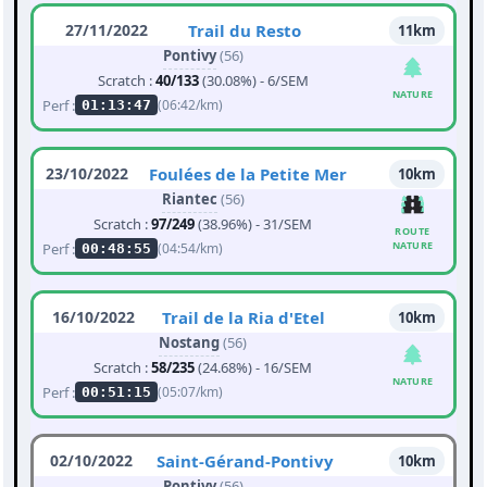
27/11/2022
Trail du Resto
11km
Pontivy
(56)
Scratch :
40/133
(30.08%) - 6/SEM
NATURE
Perf :
(06:42/km)
01:13:47
23/10/2022
Foulées de la Petite Mer
10km
Riantec
(56)
Scratch :
97/249
(38.96%) - 31/SEM
ROUTE
NATURE
Perf :
(04:54/km)
00:48:55
16/10/2022
Trail de la Ria d'Etel
10km
Nostang
(56)
Scratch :
58/235
(24.68%) - 16/SEM
NATURE
Perf :
(05:07/km)
00:51:15
02/10/2022
Saint-Gérand-Pontivy
10km
Pontivy
(56)