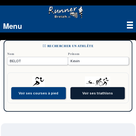
Menu
Tog
nav
🏃‍♂️ RECHERCHER UN ATHLÈTE
Nom
Prénom