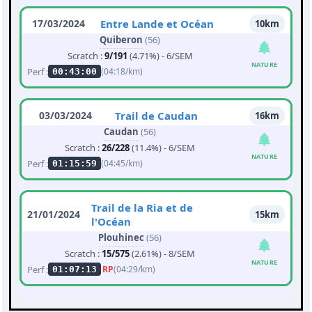
17/03/2024
Entre Lande et Océan
10km
Quiberon
(56)
Scratch :
9/191
(4.71%) - 6/SEM
NATURE
Perf :
(04:18/km)
00:43:00
03/03/2024
Trail de Caudan
16km
Caudan
(56)
Scratch :
26/228
(11.4%) - 6/SEM
NATURE
Perf :
(04:45/km)
01:15:59
Trail de la Ria et de
21/01/2024
15km
l'Océan
Plouhinec
(56)
Scratch :
15/575
(2.61%) - 8/SEM
NATURE
Perf :
RP
(04:29/km)
01:07:13