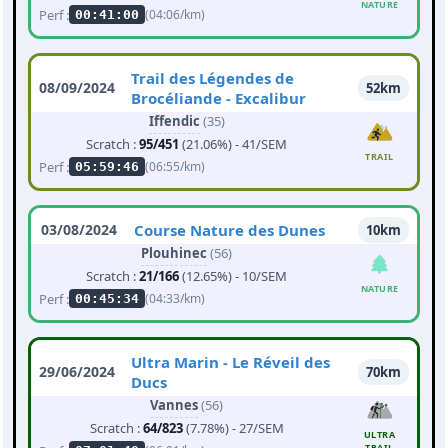
NATURE
Perf :
(04:06/km)
00:41:00
Trail des Légendes de
08/09/2024
52km
Brocéliande - Excalibur
Iffendic
(35)
Scratch :
95/451
(21.06%) - 41/SEM
TRAIL
Perf :
(06:55/km)
05:59:46
03/08/2024
Course Nature des Dunes
10km
Plouhinec
(56)
Scratch :
21/166
(12.65%) - 10/SEM
NATURE
Perf :
(04:33/km)
00:45:34
Ultra Marin - Le Réveil des
29/06/2024
70km
Ducs
Vannes
(56)
Scratch :
64/823
(7.78%) - 27/SEM
ULTRA
TRAIL