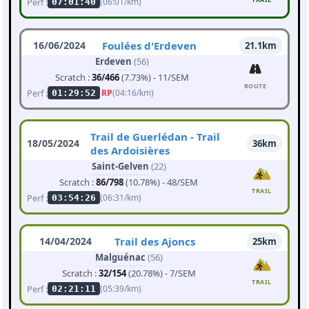
Perf :
(06:01/km)
07:01:40
16/06/2024
Foulées d'Erdeven
21.1km
Erdeven
(56)
Scratch :
36/466
(7.73%) - 11/SEM
ROUTE
Perf :
RP
(04:16/km)
01:29:52
Trail de Guerlédan - Trail
18/05/2024
36km
des Ardoisières
Saint-Gelven
(22)
Scratch :
86/798
(10.78%) - 48/SEM
TRAIL
Perf :
(06:31/km)
03:54:26
14/04/2024
Trail des Ajoncs
25km
Malguénac
(56)
Scratch :
32/154
(20.78%) - 7/SEM
TRAIL
Perf :
(05:39/km)
02:21:11