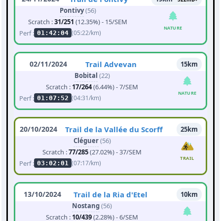
Pontivy
(56)
Scratch :
31/251
(12.35%) - 15/SEM
NATURE
Perf :
(05:22/km)
01:42:04
02/11/2024
Trail Advevan
15km
Bobital
(22)
Scratch :
17/264
(6.44%) - 7/SEM
NATURE
Perf :
(04:31/km)
01:07:52
20/10/2024
Trail de la Vallée du Scorff
25km
Cléguer
(56)
Scratch :
77/285
(27.02%) - 37/SEM
TRAIL
Perf :
(07:17/km)
03:02:01
13/10/2024
Trail de la Ria d'Etel
10km
Nostang
(56)
Scratch :
10/439
(2.28%) - 6/SEM