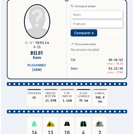
🔍 Comparateur
Comparer à
709534
ID N°
📍 Classements
K-15
Pas encore classé(e)
BELOT
Kevin
10k
00:40:53
vma ~ 16.33
PLOUHINEC
Semi
01:23:40
[SEM]
vma ~ 17.80
COURSES
INDICE
TOP
PLUS
CUMUL
MOYEN
INDICE
LONGUE
45
990.9
21.09%
1.46%
70 km
km
16
13
10
4
2