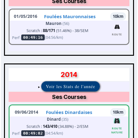
Ses Courses
01/05/2016
Foulées Mauronnaises
10km
Mauron
(56)
Scratch :
88/171
(51.46%) - 38/SEM
ROUTE
Perf :
(04:56/km)
00:49:16
2014
Voir les Stats de l'année
Ses Courses
09/06/2014
Foulées Dinardaises
10km
Dinard
(35)
Scratch :
143/410
(34.88%) - 2/ESM
ROUTE
NATURE
Perf :
(04:54/km)
00:49:02