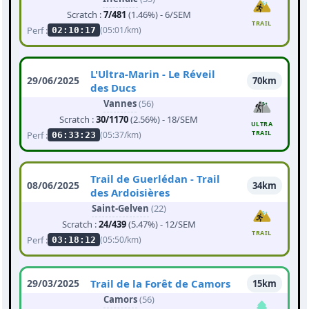
Scratch :
7/481
(1.46%) - 6/SEM
TRAIL
Perf :
(05:01/km)
02:10:17
L'Ultra-Marin - Le Réveil
29/06/2025
70km
des Ducs
Vannes
(56)
Scratch :
30/1170
(2.56%) - 18/SEM
ULTRA
TRAIL
Perf :
(05:37/km)
06:33:23
Trail de Guerlédan - Trail
08/06/2025
34km
des Ardoisières
Saint-Gelven
(22)
Scratch :
24/439
(5.47%) - 12/SEM
TRAIL
Perf :
(05:50/km)
03:18:12
29/03/2025
Trail de la Forêt de Camors
15km
Camors
(56)