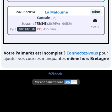
24/05/2014
La Malouine
10km
Cancale
(35)
Scratch :
175/843
(20.76%) - 9/ESM
ROUTE
Perf :
RP
(04:27/km)
00:44:34
Votre Palmarès est incomplet ?
Connectez-vous
pour
ajouter vos courses manquantes
même hors Bretagne
Version Smartphone