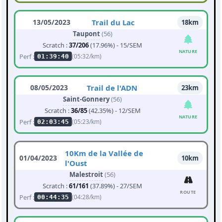
13/05/2023
Trail du Lac
18km
Taupont
(56)
Scratch :
37/206
(17.96%) - 15/SEM
NATURE
Perf :
(05:32/km)
01:39:40
08/05/2023
Trail de l'ADN
23km
Saint-Gonnery
(56)
Scratch :
36/85
(42.35%) - 12/SEM
NATURE
Perf :
(05:23/km)
02:03:45
10Km de la Vallée de
01/04/2023
10km
l'Oust
Malestroit
(56)
Scratch :
61/161
(37.89%) - 27/SEM
ROUTE
Perf :
(04:28/km)
00:44:35