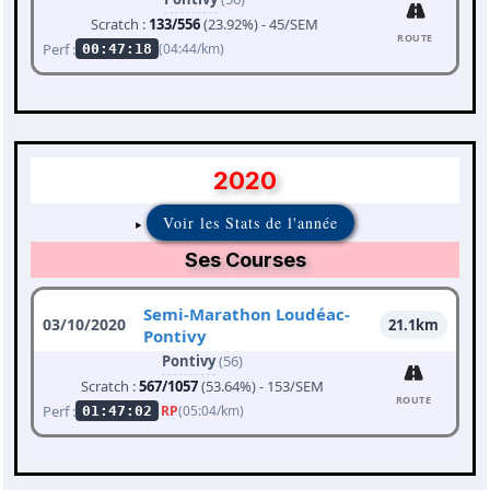
Scratch :
133/556
(23.92%) - 45/SEM
ROUTE
Perf :
(04:44/km)
00:47:18
2020
Voir les Stats de l'année
Ses Courses
Semi-Marathon Loudéac-
03/10/2020
21.1km
Pontivy
Pontivy
(56)
Scratch :
567/1057
(53.64%) - 153/SEM
ROUTE
Perf :
RP
(05:04/km)
01:47:02