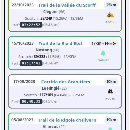
22/10/2023
Trail de la Vallée du Scorff
25km
Cléguer
(56)
Scratch :
38/249
(15.26%) - 13/SEM
TRAIL
Perf :
(05:43/km)
02:22:52
15/10/2023
Trail de la Ria d'Etel
17km -
144mD+
Nostang
(56)
Scratch :
39/338
(11.54%) - 13/SEM
NATURE
Perf :
(04:34/km)
01:17:41
17/09/2023
Corrida des Granitiers
10km
Le Hinglé
(22)
Scratch :
117/181
(64.64%) - 33/SEM
ROUTE
Perf :
(04:51/km)
00:48:33
05/08/2023
Trail de la Rigole d'Hilvern
19km
Allineuc
(22)