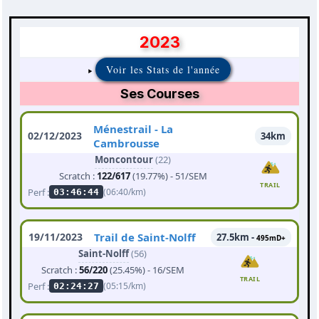
2023
Voir les Stats de l'année
Ses Courses
Ménestrail - La
02/12/2023
34km
Cambrousse
Moncontour
(22)
Scratch :
122/617
(19.77%) - 51/SEM
TRAIL
Perf :
(06:40/km)
03:46:44
19/11/2023
Trail de Saint-Nolff
27.5km -
495mD+
Saint-Nolff
(56)
Scratch :
56/220
(25.45%) - 16/SEM
TRAIL
Perf :
(05:15/km)
02:24:27