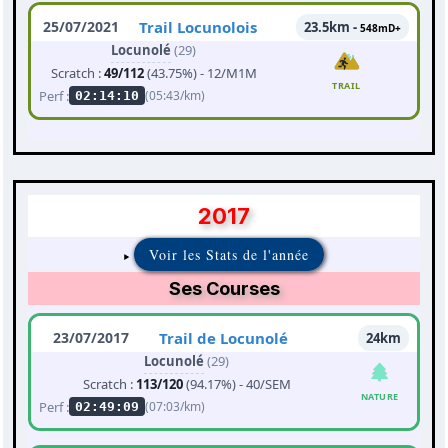
25/07/2021
Trail Locunolois
23.5km -
548mD+
Locunolé
(29)
Scratch :
49/112
(43.75%) - 12/M1M
TRAIL
Perf :
(05:43/km)
02:14:10
2017
Voir les Stats de l'année
Ses Courses
23/07/2017
Trail de Locunolé
24km
Locunolé
(29)
Scratch :
113/120
(94.17%) - 40/SEM
NATURE
Perf :
(07:03/km)
02:49:09