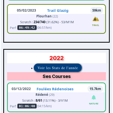
05/02/2023
Trail Glazig
59km
Plourhan
(22)
Scratch :
234/740
(31.62%) - 53/M1M
TRAIL
Perf :
(06:57/km)
06:49:42
2022
Voir les Stats de l'année
Ses Courses
03/12/2022
Foulées Rédenoises
15.7km
Rédené
(29)
Scratch :
8/61
(13.11%) - 3/V1M
NATURE
Perf :
(04:15/km)
01:06:40