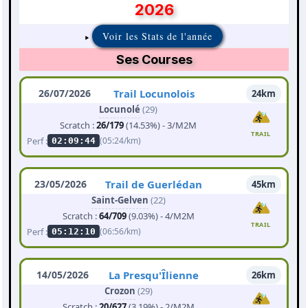
2026
Voir les Stats de l'année
Ses Courses
26/07/2026
Trail Locunolois
24km
Locunolé
(29)
Scratch :
26/179
(14.53%) - 3/M2M
TRAIL
Perf :
(05:24/km)
02:09:44
23/05/2026
Trail de Guerlédan
45km
Saint-Gelven
(22)
Scratch :
64/709
(9.03%) - 4/M2M
TRAIL
Perf :
(06:56/km)
05:12:10
14/05/2026
La Presqu'Îlienne
26km
Crozon
(29)
Scratch :
20/627
(3.19%) - 2/M2M