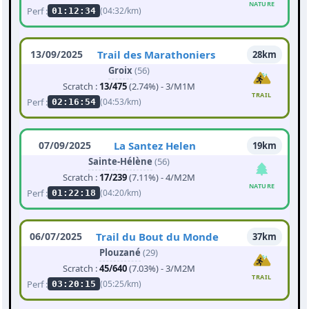
NATURE
Perf :
(04:32/km)
01:12:34
13/09/2025
Trail des Marathoniers
28km
Groix
(56)
Scratch :
13/475
(2.74%) - 3/M1M
TRAIL
Perf :
(04:53/km)
02:16:54
07/09/2025
La Santez Helen
19km
Sainte-Hélène
(56)
Scratch :
17/239
(7.11%) - 4/M2M
NATURE
Perf :
(04:20/km)
01:22:18
06/07/2025
Trail du Bout du Monde
37km
Plouzané
(29)
Scratch :
45/640
(7.03%) - 3/M2M
TRAIL
Perf :
(05:25/km)
03:20:15