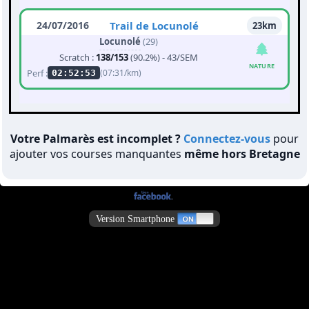
24/07/2016
Trail de Locunolé
23km
Locunolé
(29)
Scratch :
138/153
(90.2%) - 43/SEM
NATURE
Perf :
(07:31/km)
02:52:53
Votre Palmarès est incomplet ?
Connectez-vous
pour
ajouter vos courses manquantes
même hors Bretagne
Version Smartphone