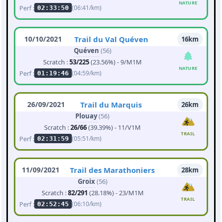
NATURE
Perf :
(06:41/km)
02:33:50
10/10/2021
Trail du Val Quéven
16km
Quéven
(56)
Scratch :
53/225
(23.56%) - 9/M1M
NATURE
Perf :
(04:59/km)
01:19:46
26/09/2021
Trail du Marquis
26km
Plouay
(56)
Scratch :
26/66
(39.39%) - 11/V1M
TRAIL
Perf :
(05:51/km)
02:31:59
11/09/2021
Trail des Marathoniers
28km
Groix
(56)
Scratch :
82/291
(28.18%) - 23/M1M
TRAIL
Perf :
(06:10/km)
02:52:45