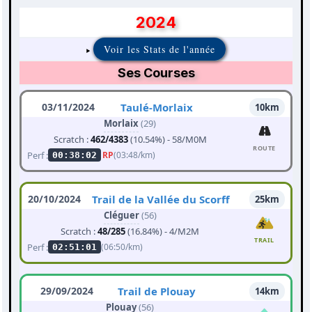
2024
Voir les Stats de l'année
Ses Courses
03/11/2024
Taulé-Morlaix
10km
Morlaix
(29)
Scratch :
462/4383
(10.54%) - 58/M0M
ROUTE
Perf :
RP
(03:48/km)
00:38:02
20/10/2024
Trail de la Vallée du Scorff
25km
Cléguer
(56)
Scratch :
48/285
(16.84%) - 4/M2M
TRAIL
Perf :
(06:50/km)
02:51:01
29/09/2024
Trail de Plouay
14km
Plouay
(56)