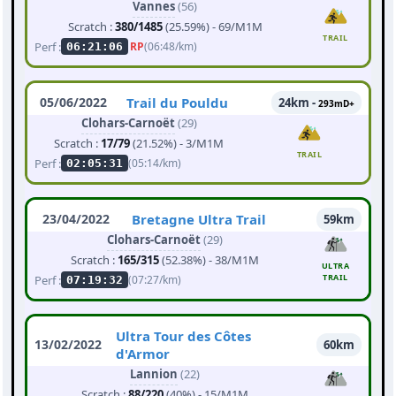
Vannes
(56)
Scratch :
380/1485
(25.59%) - 69/M1M
TRAIL
Perf :
RP
(06:48/km)
06:21:06
05/06/2022
Trail du Pouldu
24km -
293mD+
Clohars-Carnoët
(29)
Scratch :
17/79
(21.52%) - 3/M1M
TRAIL
Perf :
(05:14/km)
02:05:31
23/04/2022
Bretagne Ultra Trail
59km
Clohars-Carnoët
(29)
Scratch :
165/315
(52.38%) - 38/M1M
ULTRA
TRAIL
Perf :
(07:27/km)
07:19:32
Ultra Tour des Côtes
13/02/2022
60km
d'Armor
Lannion
(22)
Scratch :
88/220
(40%) - 15/M1M