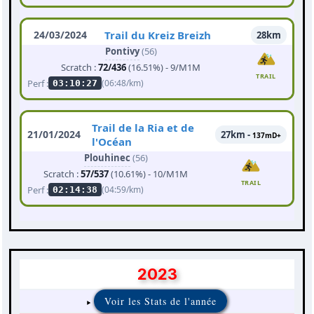
24/03/2024
Trail du Kreiz Breizh
28km
Pontivy
(56)
Scratch :
72/436
(16.51%) - 9/M1M
TRAIL
Perf :
(06:48/km)
03:10:27
Trail de la Ria et de
21/01/2024
27km -
137mD+
l'Océan
Plouhinec
(56)
Scratch :
57/537
(10.61%) - 10/M1M
TRAIL
Perf :
(04:59/km)
02:14:38
2023
Voir les Stats de l'année