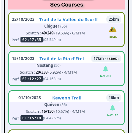
Ses Courses
22/10/2023
Trail de la Vallée du Scorff
25km
Cléguer
(56)
Scratch :
49/249
(19.68%) - 6/M1M
TRAIL
Perf :
(05:54/km)
02:27:35
15/10/2023
Trail de la Ria d'Etel
17km -
144mD+
Nostang
(56)
Scratch :
20/338
(5.92%) - 4/M1M
NATURE
Perf :
(04:16/km)
01:12:27
01/10/2023
Kewenn Trail
16km
Quéven
(56)
Scratch :
16/150
(10.67%) - 4/M1M
NATURE
Perf :
(04:42/km)
01:15:14