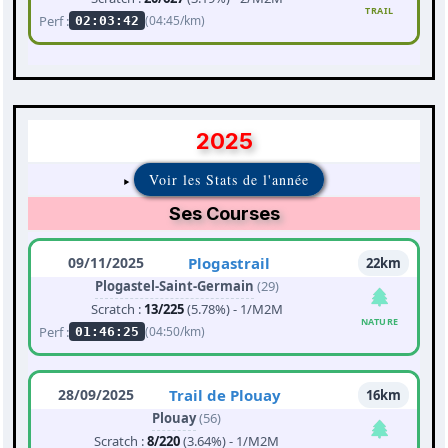
TRAIL
Perf :
(04:45/km)
02:03:42
2025
Voir les Stats de l'année
Ses Courses
09/11/2025
Plogastrail
22km
Plogastel-Saint-Germain
(29)
Scratch :
13/225
(5.78%) - 1/M2M
NATURE
Perf :
(04:50/km)
01:46:25
28/09/2025
Trail de Plouay
16km
Plouay
(56)
Scratch :
8/220
(3.64%) - 1/M2M