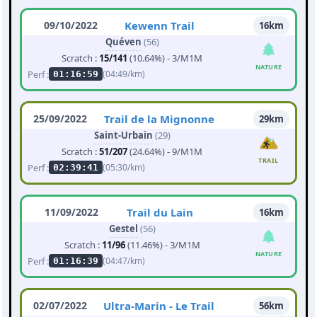
09/10/2022
Kewenn Trail
16km
Quéven
(56)
Scratch :
15/141
(10.64%) - 3/M1M
NATURE
Perf :
(04:49/km)
01:16:59
25/09/2022
Trail de la Mignonne
29km
Saint-Urbain
(29)
Scratch :
51/207
(24.64%) - 9/M1M
TRAIL
Perf :
(05:30/km)
02:39:41
11/09/2022
Trail du Lain
16km
Gestel
(56)
Scratch :
11/96
(11.46%) - 3/M1M
NATURE
Perf :
(04:47/km)
01:16:39
02/07/2022
Ultra-Marin - Le Trail
56km