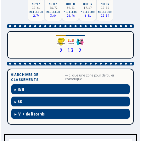
MOYEN
MOYEN
MOYEN
MOYEN
MOYEN
19.61
24.72
39.61
17.17
10.54
MEILLEUR
MEILLEUR
MEILLEUR
MEILLEUR
MEILLEUR
2.74
3.64
26.46
6.81
10.54
2
13
2
🗄️ ARCHIVES DE
— clique une zone pour dérouler
l'historique
CLASSEMENTS
BZH
56
🏅 + de Records