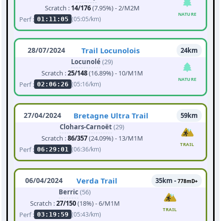
Scratch :
14/176
(7.95%) - 2/M2M
NATURE
Perf :
(05:05/km)
01:11:05
28/07/2024
Trail Locunolois
24km
Locunolé
(29)
Scratch :
25/148
(16.89%) - 10/M1M
NATURE
Perf :
(05:16/km)
02:06:26
27/04/2024
Bretagne Ultra Trail
59km
Clohars-Carnoët
(29)
Scratch :
86/357
(24.09%) - 13/M1M
TRAIL
Perf :
(06:36/km)
06:29:01
06/04/2024
Verda Trail
35km -
778mD+
Berric
(56)
Scratch :
27/150
(18%) - 6/M1M
TRAIL
Perf :
(05:43/km)
03:19:59