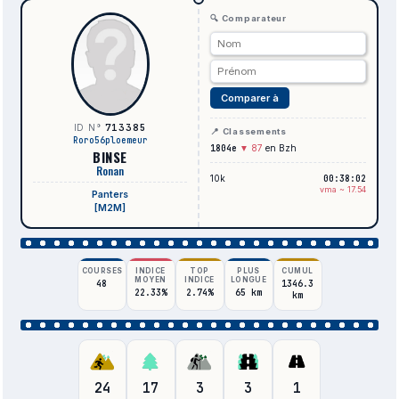
🔍 Comparateur
Comparer à
713385
ID N°
📍 Classements
Roro56ploemeur
1804e
▼ 87
en Bzh
BINSE
Ronan
10k
00:38:02
vma ~ 17.54
Panters
[M2M]
COURSES
INDICE
TOP
PLUS
CUMUL
MOYEN
INDICE
LONGUE
48
1346.3
22.33%
2.74%
65 km
km
24
17
3
3
1