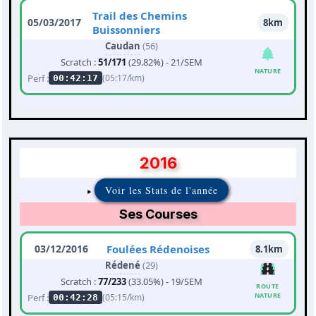
Trail des Chemins
05/03/2017
8km
Buissonniers
Caudan
(56)
Scratch :
51/171
(29.82%) - 21/SEM
NATURE
Perf :
(05:17/km)
00:42:17
2016
Voir les Stats de l'année
Ses Courses
03/12/2016
Foulées Rédenoises
8.1km
Rédené
(29)
Scratch :
77/233
(33.05%) - 19/SEM
ROUTE
NATURE
Perf :
(05:15/km)
00:42:28