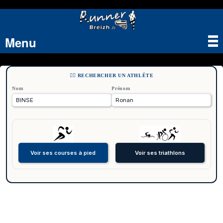
Menu
Tog
nav
🏃‍♂️ RECHERCHER UN ATHLÈTE
Nom
Prénom