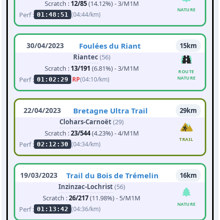
Scratch :
12/85
(14.12%) - 3/M1M
NATURE
Perf :
(04:44/km)
01:48:51
30/04/2023
Foulées du Riant
15km
Riantec
(56)
Scratch :
13/191
(6.81%) - 3/M1M
ROUTE
NATURE
Perf :
RP
(04:10/km)
01:02:29
22/04/2023
Bretagne Ultra Trail
29km
Clohars-Carnoët
(29)
Scratch :
23/544
(4.23%) - 4/M1M
TRAIL
Perf :
(04:34/km)
02:12:30
19/03/2023
Trail du Bois de Trémelin
16km
Inzinzac-Lochrist
(56)
Scratch :
26/217
(11.98%) - 5/M1M
NATURE
Perf :
(04:36/km)
01:13:42