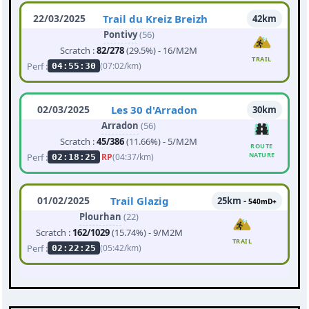
22/03/2025
Trail du Kreiz Breizh
42km
Pontivy
(56)
Scratch :
82/278
(29.5%) - 16/M2M
TRAIL
Perf :
(07:02/km)
04:55:30
02/03/2025
Les 30 d'Arradon
30km
Arradon
(56)
Scratch :
45/386
(11.66%) - 5/M2M
ROUTE
NATURE
Perf :
RP
(04:37/km)
02:18:25
01/02/2025
Trail Glazig
25km -
540mD+
Plourhan
(22)
Scratch :
162/1029
(15.74%) - 9/M2M
TRAIL
Perf :
(05:42/km)
02:22:25