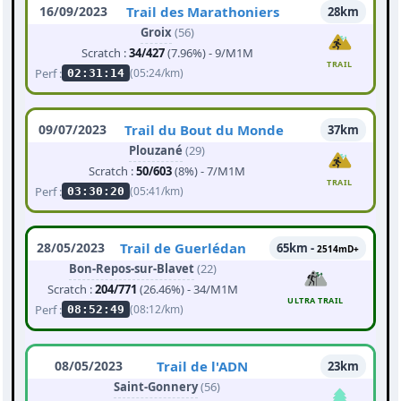
16/09/2023
Trail des Marathoniers
28km
Groix
(56)
Scratch :
34/427
(7.96%) - 9/M1M
TRAIL
Perf :
(05:24/km)
02:31:14
09/07/2023
Trail du Bout du Monde
37km
Plouzané
(29)
Scratch :
50/603
(8%) - 7/M1M
TRAIL
Perf :
(05:41/km)
03:30:20
28/05/2023
Trail de Guerlédan
65km -
2514mD+
Bon-Repos-sur-Blavet
(22)
Scratch :
204/771
(26.46%) - 34/M1M
ULTRA TRAIL
Perf :
(08:12/km)
08:52:49
08/05/2023
Trail de l'ADN
23km
Saint-Gonnery
(56)