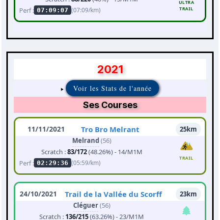
ULTRA
TRAIL
Perf :
(07:09/km)
07:09:07
2021
Voir les Stats de l'année
Ses Courses
11/11/2021
Tro Bro Melrant
25km
Melrand
(56)
Scratch :
83/172
(48.26%) - 14/M1M
TRAIL
Perf :
(05:59/km)
02:29:36
24/10/2021
Trail de la Vallée du Scorff
23km
Cléguer
(56)
Scratch :
136/215
(63.26%) - 23/M1M