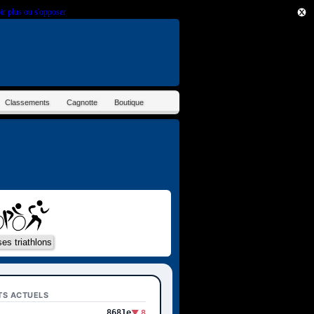
ir plus ou s'opposer
.
Classements
Cagnotte
Boutique
TS ACTUELS
8681e
▼ 8