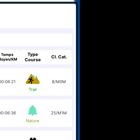
Type
Temps
Cl. Cat.
oyen/KM
Course
00:06:21
8/M0M
Trail
00:06:36
25/M1M
Nature