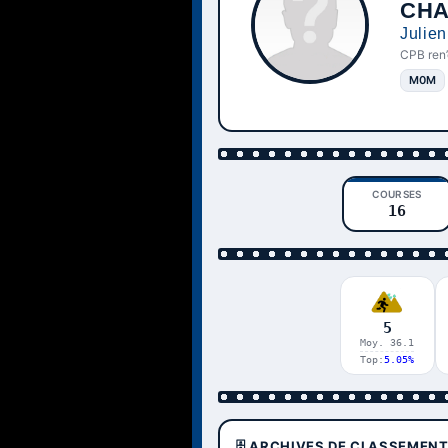
CH
Julien
CPB ren’
M0M
COURSES
16
5
Moy. 36.1
Top:
5.05%
🗄️ ARCHIVES DE CLASSEMEN