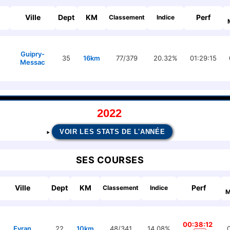
Ville
Dept
KM
Perf
Classement
Indice
Guipry-
35
16km
77/379
20.32%
01:29:15
Messac
2022
VOIR LES STATS DE L'ANNÉE
SES COURSES
Ville
Dept
KM
Perf
Classement
Indice
M
00:38:12
Evran
22
10km
48/341
14.08%