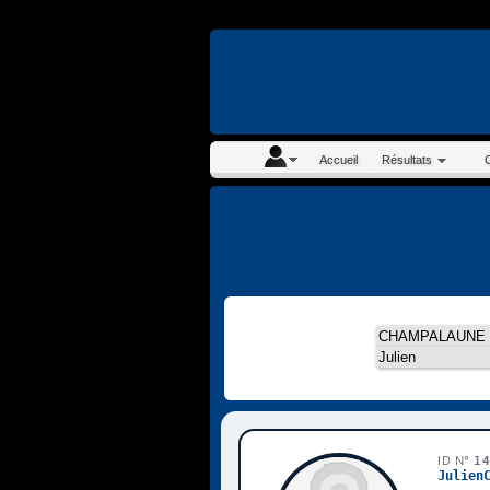
En continuant à navigue
Accueil
Résultats
ID N°
1
Julien