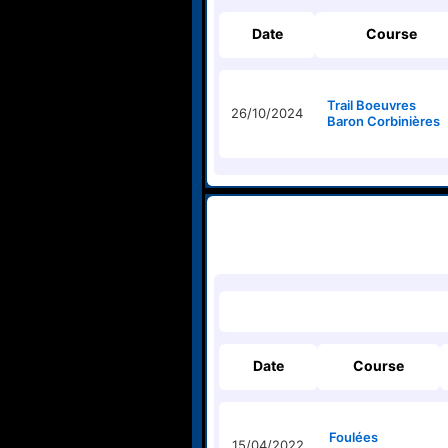
Date
Course
Trail Boeuvres
26/10/2024
Baron Corbinières
Date
Course
Foulées
15/04/2022