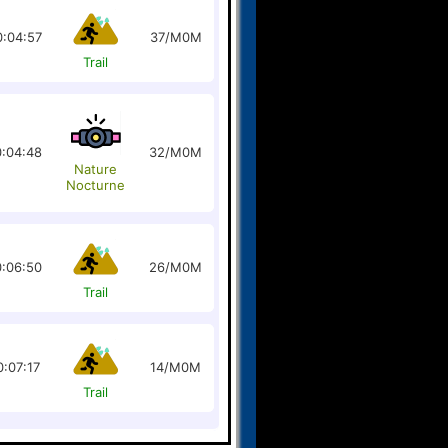
0:04:57
37/M0M
Trail
:04:48
32/M0M
Nature
Nocturne
:06:50
26/M0M
Trail
0:07:17
14/M0M
Trail