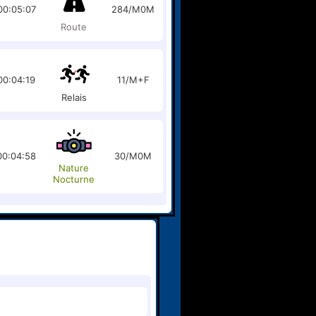
00:05:07
284/M0M
Route
00:04:19
11/M+F
Relais
00:04:58
30/M0M
Nature
Nocturne