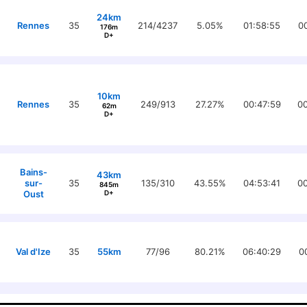
24km
Rennes
35
214/4237
5.05%
01:58:55
0
176m
D+
10km
Rennes
35
249/913
27.27%
00:47:59
00
62m
D+
Bains-
43km
sur-
35
135/310
43.55%
04:53:41
00
845m
Oust
D+
Val d'Ize
35
55km
77/96
80.21%
06:40:29
0