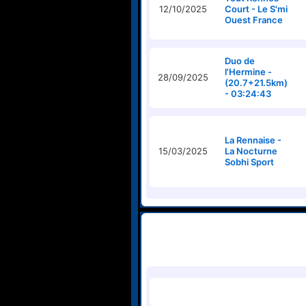
12/10/2025
Court - Le S'mi
Ouest France
Duo de
l'Hermine -
28/09/2025
(20.7+21.5km)
- 03:24:43
La Rennaise -
15/03/2025
La Nocturne
Sobhi Sport