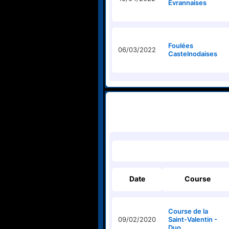
Evrannaises
Foulées
06/03/2022
Castelnodaises
Date
Course
Course de la
09/02/2020
Saint-Valentin -
Duo