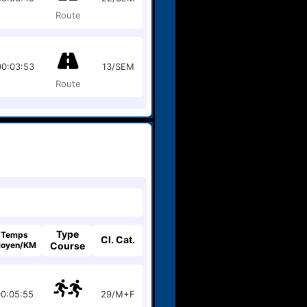
Route
00:03:53
13/SEM
Route
Type
Temps
Cl. Cat.
oyen/KM
Course
0:05:55
29/M+F