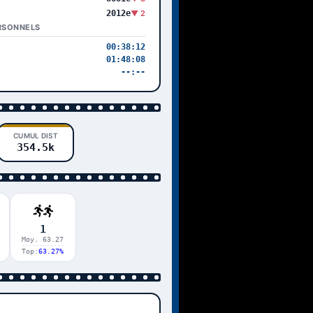
2012e
▼ 2
RSONNELS
00:38:12
01:48:08
--:--
CUMUL DIST
354.5k
1
Moy. 63.27
Top:
63.27%