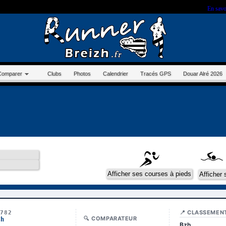
r sur ce site, vous nous autorisez à déposer un cookie à des fins de mesure d'audience.
En savo
Comparer
Clubs
Photos
Calendrier
Tracés GPS
Douar Alré 2026
📍 CLASSEMEN
4782
🔍 COMPARATEUR
Ch
Bzh