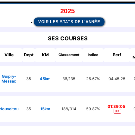
2025
VOIR LES STATS DE L'ANNÉE
SES COURSES
Ville
Dept
KM
Perf
Classement
Indice
M
Guipry-
35
45km
36/135
26.67%
04:45:25
Messac
01:39:05
Nouvoitou
35
15km
188/314
59.87%
RP