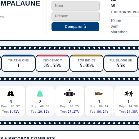
AMPALAUNE
35
⚡ RECORDS PE
es
10 km
Semi
Comparer à
Marathon
TRIATHLONS
INDICE MOY
TOP INDICE
PLUS LONGUE
1
35.55%
5.05%
55k
4
2
2
1
1
Moy. 20.97
Moy. 40.09
Moy. 30.25
Moy. 86.14
Moy. 14.38
Top:
6.41%
Top:
20.32%
Top:
27.27%
Top:
86.14%
Top:
14.38%
TS & RECORDS COMPLETS