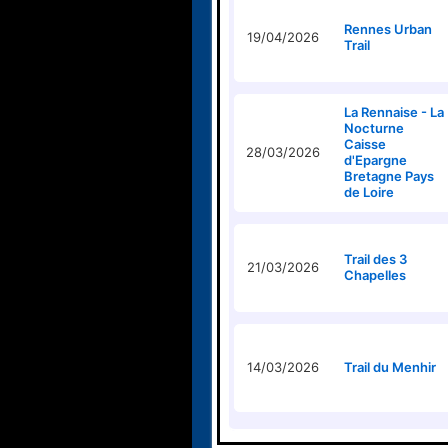
Rennes Urban
19/04/2026
Trail
La Rennaise - La
Nocturne
Caisse
28/03/2026
d'Epargne
Bretagne Pays
de Loire
Trail des 3
21/03/2026
Chapelles
14/03/2026
Trail du Menhir