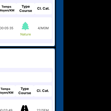
Type
Temps
Cl. Cat.
Moyen/KM
Course
00:05:35
4/M0M
Nature
Type
Temps
Cl. Cat.
oyen/KM
Course
00:03:49
22/SEM