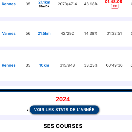
01:48:08
21.1km
Rennes
35
2073/4714
43.98%
81m D+
RP
Vannes
56
21.5km
42/292
14.38%
01:32:51
Rennes
35
10km
315/948
33.23%
00:49:36
2024
VOIR LES STATS DE L'ANNÉE
SES COURSES