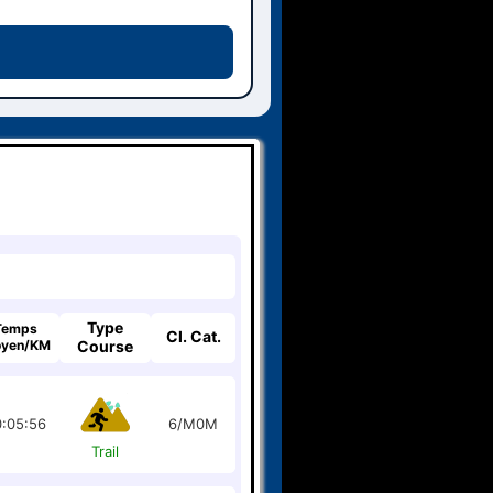
Type
Temps
Cl. Cat.
yen/KM
Course
:05:56
6/M0M
Trail