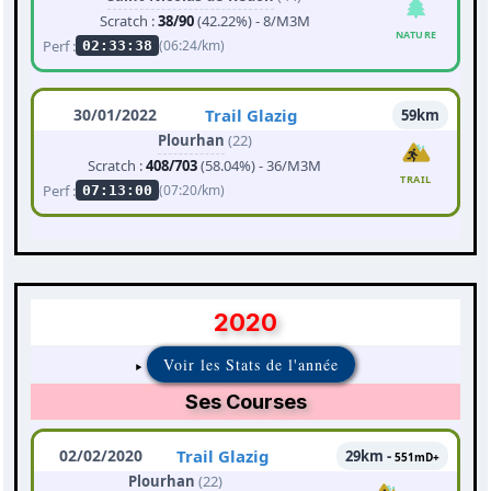
Scratch :
38/90
(42.22%) - 8/M3M
NATURE
Perf :
(06:24/km)
02:33:38
30/01/2022
Trail Glazig
59km
Plourhan
(22)
Scratch :
408/703
(58.04%) - 36/M3M
TRAIL
Perf :
(07:20/km)
07:13:00
2020
Voir les Stats de l'année
Ses Courses
02/02/2020
Trail Glazig
29km -
551mD+
Plourhan
(22)