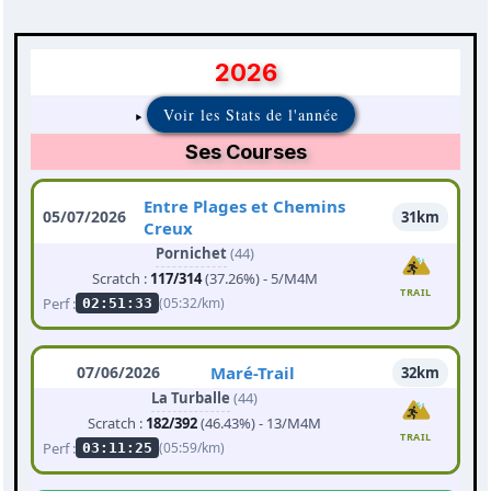
2026
Voir les Stats de l'année
Ses Courses
Entre Plages et Chemins
05/07/2026
31km
Creux
Pornichet
(44)
Scratch :
117/314
(37.26%) - 5/M4M
TRAIL
Perf :
(05:32/km)
02:51:33
07/06/2026
Maré-Trail
32km
La Turballe
(44)
Scratch :
182/392
(46.43%) - 13/M4M
TRAIL
Perf :
(05:59/km)
03:11:25