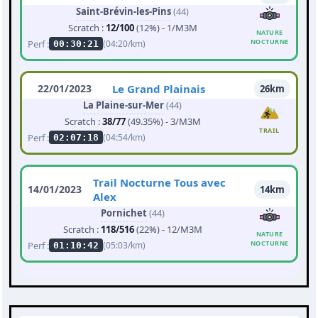
Saint-Brévin-les-Pins
(44)
Scratch :
12/100
(12%) - 1/M3M
NATURE
NOCTURNE
Perf :
(04:20/km)
00:30:21
22/01/2023
Le Grand Plainais
26km
La Plaine-sur-Mer
(44)
Scratch :
38/77
(49.35%) - 3/M3M
TRAIL
Perf :
(04:54/km)
02:07:18
Trail Nocturne Tous avec
14/01/2023
14km
Alex
Pornichet
(44)
Scratch :
118/516
(22%) - 12/M3M
NATURE
NOCTURNE
Perf :
(05:03/km)
01:10:42