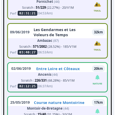
Pornichet
(44)
Scratch :
51/229
(22.27%) - 20/V1M
TRAIL
Perf :
(04:53/km)
02:31:21
Les Gendarmes et Les
09/06/2019
32km
Voleurs de Temps
Ambazac
(87)
Scratch :
571/2002
(28.52%) - 185/V1M
TRAIL
Perf :
(06:53/km)
03:40:27
02/06/2019
Entre Loire et Côteaux
20km
Ancenis
(44)
Scratch :
226/331
(68.28%) - 85/V1M
NATURE
Perf :
(06:37/km)
02:12:25
25/05/2019
Course nature Montoirine
17km
Montoir-de-Bretagne
(44)
Scratch :
15/48
(31.25%) - 3/V1M