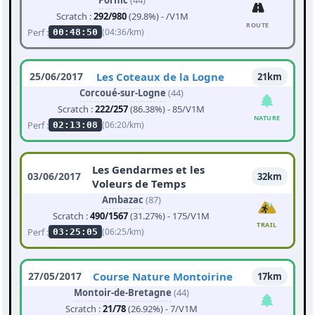
Pornic
(44)
Scratch :
292/980
(29.8%) - /V1M
ROUTE
Perf :
(04:36/km)
00:48:50
25/06/2017
Les Coteaux de la Logne
21km
Corcoué-sur-Logne
(44)
Scratch :
222/257
(86.38%) - 85/V1M
NATURE
Perf :
(06:20/km)
02:13:08
Les Gendarmes et les
03/06/2017
32km
Voleurs de Temps
Ambazac
(87)
Scratch :
490/1567
(31.27%) - 175/V1M
TRAIL
Perf :
(06:25/km)
03:25:05
27/05/2017
Course Nature Montoirine
17km
Montoir-de-Bretagne
(44)
Scratch :
21/78
(26.92%) - 7/V1M