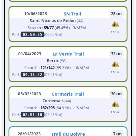
10/06/2023
SN Trail
28km
Saint-Nicolas-de-Redon
(44)
Scratch :
35/77
(45.45%) - 3/M3M
TRAIL
Perf :
(06:05/km)
02:50:25
01/04/2023
La Verda Trail
32km
Berric
(56)
Scratch :
121/142
(85.21%) - 16/M3M
TRAIL
Perf :
(07:51/km)
04:11:22
05/02/2023
Cormaris Trail
30km
Cordemais
(44)
Scratch :
162/295
(54.92%) - 17/M3M
TRAIL
Perf :
(05:43/km)
02:51:18
28/01/2023
Trail du Boivre
7km