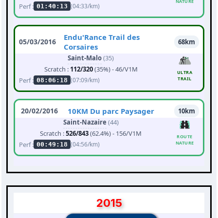
NATURE
Perf :
(04:33/km)
01:40:13
Endu'Rance Trail des
05/03/2016
68km
Corsaires
Saint-Malo
(35)
Scratch :
112/320
(35%) - 46/V1M
ULTRA
TRAIL
Perf :
(07:09/km)
08:06:18
20/02/2016
10KM Du parc Paysager
10km
Saint-Nazaire
(44)
Scratch :
526/843
(62.4%) - 156/V1M
ROUTE
NATURE
Perf :
(04:56/km)
00:49:18
2015