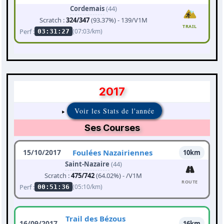
Cordemais
(44)
Scratch :
324/347
(93.37%) - 139/V1M
TRAIL
Perf :
(07:03/km)
03:31:27
2017
Voir les Stats de l'année
Ses Courses
15/10/2017
Foulées Nazairiennes
10km
Saint-Nazaire
(44)
Scratch :
475/742
(64.02%) - /V1M
ROUTE
Perf :
(05:10/km)
00:51:36
Trail des Bézous
16/09/2017
16km