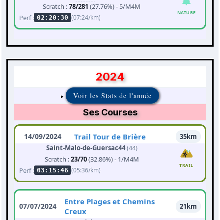
Scratch :
78/281
(27.76%) - 5/M4M
NATURE
Perf :
(07:24/km)
02:20:30
2024
Voir les Stats de l'année
Ses Courses
14/09/2024
Trail Tour de Brière
35km
Saint-Malo-de-Guersac44
(44)
Scratch :
23/70
(32.86%) - 1/M4M
TRAIL
Perf :
(05:36/km)
03:15:46
Entre Plages et Chemins
07/07/2024
21km
Creux