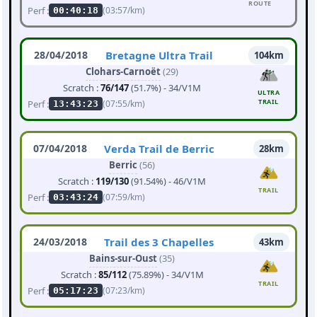
ROUTE
Perf :
(03:57/km)
00:40:18
28/04/2018
Bretagne Ultra Trail
104km
Clohars-Carnoët
(29)
Scratch :
76/147
(51.7%) - 34/V1M
ULTRA
TRAIL
Perf :
(07:55/km)
13:43:23
07/04/2018
Verda Trail de Berric
28km
Berric
(56)
Scratch :
119/130
(91.54%) - 46/V1M
TRAIL
Perf :
(07:59/km)
03:43:24
24/03/2018
Trail des 3 Chapelles
43km
Bains-sur-Oust
(35)
Scratch :
85/112
(75.89%) - 34/V1M
TRAIL
Perf :
(07:23/km)
05:17:23