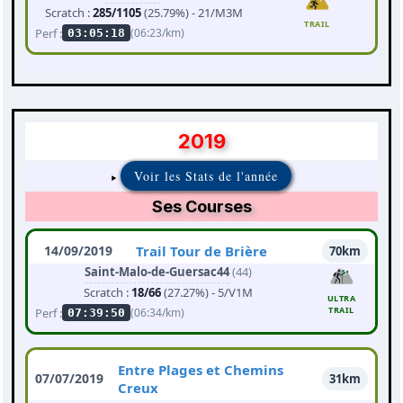
Scratch :
285/1105
(25.79%) - 21/M3M
TRAIL
Perf :
(06:23/km)
03:05:18
2019
Voir les Stats de l'année
Ses Courses
14/09/2019
Trail Tour de Brière
70km
Saint-Malo-de-Guersac44
(44)
Scratch :
18/66
(27.27%) - 5/V1M
ULTRA
TRAIL
Perf :
(06:34/km)
07:39:50
Entre Plages et Chemins
07/07/2019
31km
Creux