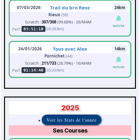
07/03/2026
Trail du bro Reoz
24km
Rieux
(56)
Scratch :
307/308
(99.68%) - 26/M4M
NATURE
Perf :
(09:38/km)
03:51:10
24/01/2026
Tous avec Alex
14km
Pornichet
(44)
Scratch :
211/733
(28.79%) - 16/M4M
NATURE
Perf :
(05:20/km)
01:14:40
2025
Voir les Stats de l'année
Ses Courses