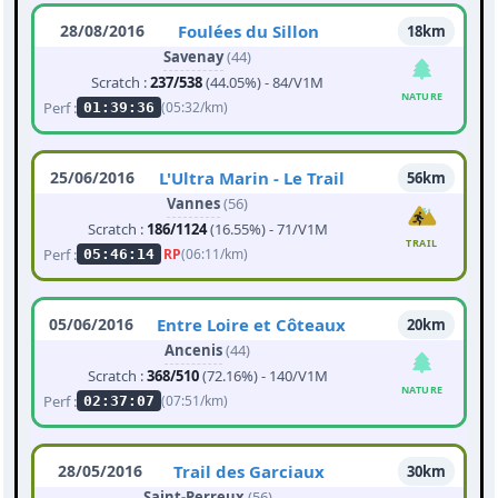
28/08/2016
Foulées du Sillon
18km
Savenay
(44)
Scratch :
237/538
(44.05%) - 84/V1M
NATURE
Perf :
(05:32/km)
01:39:36
25/06/2016
L'Ultra Marin - Le Trail
56km
Vannes
(56)
Scratch :
186/1124
(16.55%) - 71/V1M
TRAIL
Perf :
RP
(06:11/km)
05:46:14
05/06/2016
Entre Loire et Côteaux
20km
Ancenis
(44)
Scratch :
368/510
(72.16%) - 140/V1M
NATURE
Perf :
(07:51/km)
02:37:07
28/05/2016
Trail des Garciaux
30km
Saint-Perreux
(56)