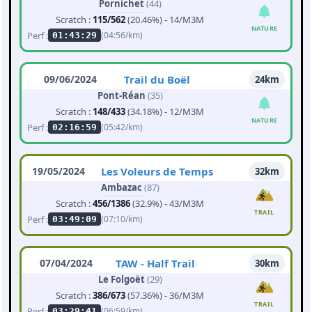
Pornichet
(44)
Scratch :
115/562
(20.46%) - 14/M3M
NATURE
Perf :
(04:56/km)
01:43:29
09/06/2024
Trail du Boël
24km
Pont-Réan
(35)
Scratch :
148/433
(34.18%) - 12/M3M
NATURE
Perf :
(05:42/km)
02:16:59
19/05/2024
Les Voleurs de Temps
32km
Ambazac
(87)
Scratch :
456/1386
(32.9%) - 43/M3M
TRAIL
Perf :
(07:10/km)
03:49:09
07/04/2024
TAW - Half Trail
30km
Le Folgoët
(29)
Scratch :
386/673
(57.36%) - 36/M3M
TRAIL
Perf :
(06:59/km)
03:29:41