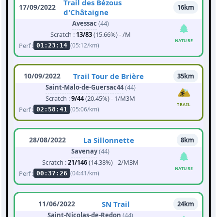
Trail des Bézous
17/09/2022
16km
d'Châtaigne
Avessac
(44)
Scratch :
13/83
(15.66%) - /M
NATURE
Perf :
(05:12/km)
01:23:14
10/09/2022
Trail Tour de Brière
35km
Saint-Malo-de-Guersac44
(44)
Scratch :
9/44
(20.45%) - 1/M3M
TRAIL
Perf :
(05:06/km)
02:58:41
28/08/2022
La Sillonnette
8km
Savenay
(44)
Scratch :
21/146
(14.38%) - 2/M3M
NATURE
Perf :
(04:41/km)
00:37:26
11/06/2022
SN Trail
24km
Saint-Nicolas-de-Redon
(44)