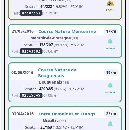
Scratch :
44/222
(19.82%) - 26/V1M
TRAIL
Perf :
(06:15/km)
03:07:33
21/05/2016
Course Nature Montoirine
17km
Montoir-de-Bretagne
(44)
Scratch :
138/207
(66.67%) - 53/V1M
NATURE
Perf :
(06:04/km)
01:43:02
Course Nature de
08/05/2016
19km
Bouguenais
Bouguenais
(44)
Scratch :
420/485
(86.6%) - 135/V1M
NATURE
Perf :
(07:09/km)
02:15:45
03/04/2016
Entre Domaines et Etangs
22km
Missillac
(44)
Scratch :
23/169
(13.61%) - 13/V1M