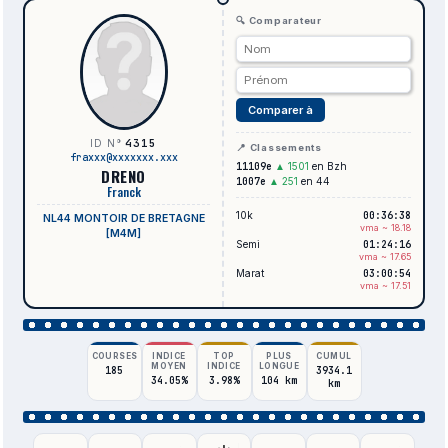
🔍 Comparateur
Comparer à
4315
ID N°
📍 Classements
fraxxx@xxxxxxx.xxx
11109e
▲ 1501
en Bzh
DRENO
1007e
▲ 251
en 44
Franck
10k
00:36:38
NL44 MONTOIR DE BRETAGNE
vma ~ 18.18
[M4M]
Semi
01:24:16
vma ~ 17.65
Marat
03:00:54
vma ~ 17.51
COURSES
INDICE
TOP
PLUS
CUMUL
MOYEN
INDICE
LONGUE
185
3934.1
34.05%
3.98%
104 km
km