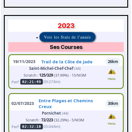
2023
Voir les Stats de l'année
Ses Courses
19/11/2023
Trail de la Côte de Jade
26km
Saint-Michel-Chef-Chef
(44)
Scratch :
125/329
(37.99%) - 15/M3M
TRAIL
Perf :
(05:27/km)
02:21:49
Entre Plages et Chemins
02/07/2023
30km
Creux
Pornichet
(44)
Scratch :
72/223
(32.29%) - 5/M3M
TRAIL
Perf :
(05:04/km)
02:32:10