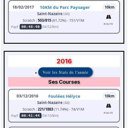
18/02/2017
10KM du Parc Paysager
10km
Saint-Nazaire
(44)
Scratch :
503/815
(61.72%) - 151/V1M
ROUTE
Perf :
(04:52/km)
00:48:40
2016
Voir les Stats de l'année
Ses Courses
03/12/2016
Foulées Hélyce
10km
Saint-Nazaire
(44)
Scratch :
221/1883
(11.74%) - 74/V1M
ROUTE
Perf :
(04:10/km)
00:41:44