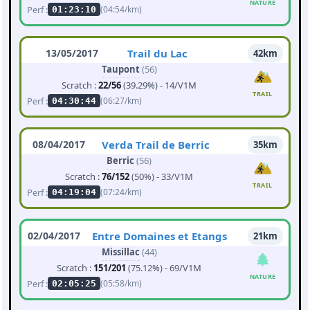
NATURE
Perf :
(04:54/km)
01:23:10
13/05/2017
Trail du Lac
42km
Taupont
(56)
Scratch :
22/56
(39.29%) - 14/V1M
TRAIL
Perf :
(06:27/km)
04:30:44
08/04/2017
Verda Trail de Berric
35km
Berric
(56)
Scratch :
76/152
(50%) - 33/V1M
TRAIL
Perf :
(07:24/km)
04:19:04
02/04/2017
Entre Domaines et Etangs
21km
Missillac
(44)
Scratch :
151/201
(75.12%) - 69/V1M
NATURE
Perf :
(05:58/km)
02:05:25