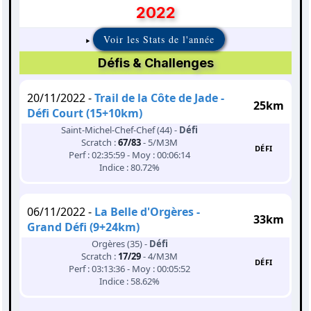
2022
Voir les Stats de l'année
Défis & Challenges
20/11/2022 -
Trail de la Côte de Jade -
25km
Défi Court (15+10km)
Saint-Michel-Chef-Chef (44) -
Défi
Scratch :
67/83
- 5/M3M
DÉFI
Perf : 02:35:59 - Moy : 00:06:14
Indice : 80.72%
06/11/2022 -
La Belle d'Orgères -
33km
Grand Défi (9+24km)
Orgères (35) -
Défi
Scratch :
17/29
- 4/M3M
DÉFI
Perf : 03:13:36 - Moy : 00:05:52
Indice : 58.62%