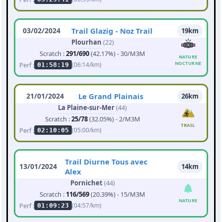
03/02/2024
Trail Glazig - Noz Trail
19km
Plourhan
(22)
Scratch :
291/690
(42.17%) - 30/M3M
NATURE
NOCTURNE
Perf :
(06:14/km)
01:58:19
21/01/2024
Le Grand Plainais
26km
La Plaine-sur-Mer
(44)
Scratch :
25/78
(32.05%) - 2/M3M
TRAIL
Perf :
(05:00/km)
02:10:05
Trail Diurne Tous avec
13/01/2024
14km
Alex
Pornichet
(44)
Scratch :
116/569
(20.39%) - 15/M3M
NATURE
Perf :
(04:57/km)
01:09:23