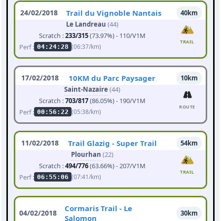
24/02/2018
Trail du Vignoble Nantais
40km
Le Landreau
(44)
Scratch :
233/315
(73.97%) - 110/V1M
TRAIL
Perf :
(06:37/km)
04:24:28
17/02/2018
10KM du Parc Paysager
10km
Saint-Nazaire
(44)
Scratch :
703/817
(86.05%) - 190/V1M
ROUTE
Perf :
(05:38/km)
00:56:22
11/02/2018
Trail Glazig - Super Trail
54km
Plourhan
(22)
Scratch :
494/776
(63.66%) - 207/V1M
TRAIL
Perf :
(07:41/km)
06:55:06
Cormaris Trail - Le
04/02/2018
30km
Salomon