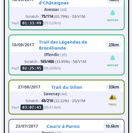
d'Châtaignes
Avessac
(44)
Scratch :
75/114
(65.79%) - 33/V1M
NATURE
Perf :
(05:52/km)
01:33:49
Trail des Légendes de
10/09/2017
23km
Brocéliande
Iffendic
(35)
Scratch :
165/486
(33.95%) - 58/V1M
NATURE
Perf :
(06:20/km)
02:25:45
27/08/2017
Trail du Sillon
33km
Savenay
(44)
Scratch :
48/216
(22.22%) - 25/V1M
TRAIL
Perf :
(05:41/km)
03:07:43
23/07/2017
Courir à Pornic
10.6km