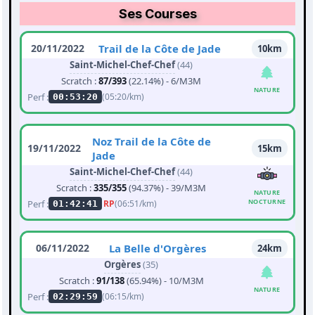
Ses Courses
20/11/2022
Trail de la Côte de Jade
10km
Saint-Michel-Chef-Chef
(44)
Scratch :
87/393
(22.14%) - 6/M3M
NATURE
Perf :
(05:20/km)
00:53:20
Noz Trail de la Côte de
19/11/2022
15km
Jade
Saint-Michel-Chef-Chef
(44)
Scratch :
335/355
(94.37%) - 39/M3M
NATURE
NOCTURNE
Perf :
RP
(06:51/km)
01:42:41
06/11/2022
La Belle d'Orgères
24km
Orgères
(35)
Scratch :
91/138
(65.94%) - 10/M3M
NATURE
Perf :
(06:15/km)
02:29:59