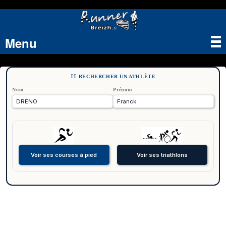
Menu
Tog
nav
🏃‍♂️ RECHERCHER UN ATHLÈTE
Nom
Prénom