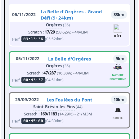
La Belle d'Orgères - Grand
06/11/2022
33km
Défi (9+24km)
Orgères
(35)
Scratch :
17/29
(58.62%) - 4/M3M
DÉFI
Perf :
(05:52/km)
03:13:36
05/11/2022
La Belle d'Orgères
9km
Orgères
(35)
Scratch :
47/287
(16.38%) - 4/M3M
NATURE
NOCTURNE
Perf :
(04:51/km)
00:43:37
25/09/2022
Les Foulées du Pont
10km
Saint-Brévin-les-Pins
(44)
Scratch :
169/1183
(14.29%) - 21/M3M
ROUTE
Perf :
(04:30/km)
00:45:00