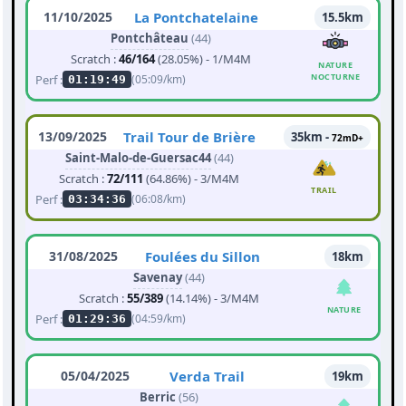
11/10/2025
La Pontchatelaine
15.5km
Pontchâteau
(44)
Scratch :
46/164
(28.05%) - 1/M4M
NATURE
NOCTURNE
Perf :
(05:09/km)
01:19:49
13/09/2025
Trail Tour de Brière
35km -
72mD+
Saint-Malo-de-Guersac44
(44)
Scratch :
72/111
(64.86%) - 3/M4M
TRAIL
Perf :
(06:08/km)
03:34:36
31/08/2025
Foulées du Sillon
18km
Savenay
(44)
Scratch :
55/389
(14.14%) - 3/M4M
NATURE
Perf :
(04:59/km)
01:29:36
05/04/2025
Verda Trail
19km
Berric
(56)