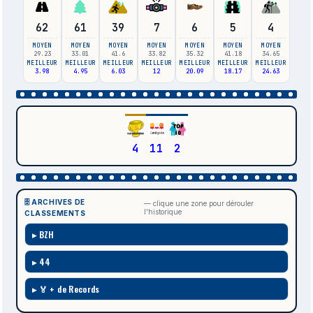
62
61
39
7
6
5
4
MOYEN
MOYEN
MOYEN
MOYEN
MOYEN
MOYEN
MOYEN
29.23
33.01
41.6
33.82
35.32
41.18
34.65
MEILLEUR
MEILLEUR
MEILLEUR
MEILLEUR
MEILLEUR
MEILLEUR
MEILLEUR
3.98
4.95
6.03
12
20.09
18.17
24.63
4
11
2
🗄️ ARCHIVES DE
— clique une zone pour dérouler
l'historique
CLASSEMENTS
BZH
44
🏅 + de Records