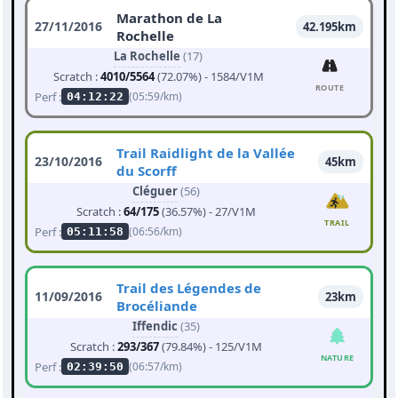
Marathon de La
27/11/2016
42.195km
Rochelle
La Rochelle
(17)
Scratch :
4010/5564
(72.07%) - 1584/V1M
ROUTE
Perf :
(05:59/km)
04:12:22
Trail Raidlight de la Vallée
23/10/2016
45km
du Scorff
Cléguer
(56)
Scratch :
64/175
(36.57%) - 27/V1M
TRAIL
Perf :
(06:56/km)
05:11:58
Trail des Légendes de
11/09/2016
23km
Brocéliande
Iffendic
(35)
Scratch :
293/367
(79.84%) - 125/V1M
NATURE
Perf :
(06:57/km)
02:39:50