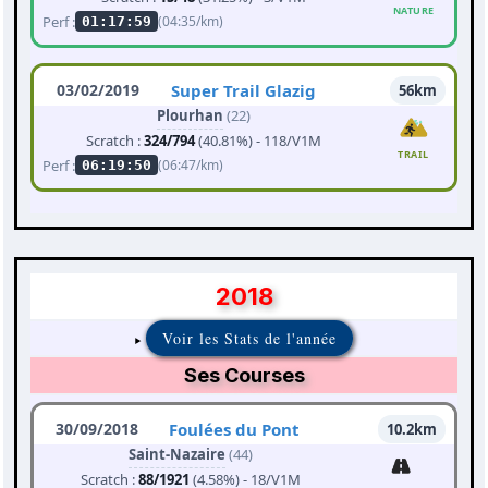
NATURE
Perf :
(04:35/km)
01:17:59
03/02/2019
Super Trail Glazig
56km
Plourhan
(22)
Scratch :
324/794
(40.81%) - 118/V1M
TRAIL
Perf :
(06:47/km)
06:19:50
2018
Voir les Stats de l'année
Ses Courses
30/09/2018
Foulées du Pont
10.2km
Saint-Nazaire
(44)
Scratch :
88/1921
(4.58%) - 18/V1M