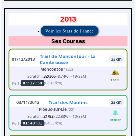
2013
Voir les Stats de l'année
Ses Courses
Trail de Moncontour - La
01/12/2013
33km
Cambrousse
Moncontour
(22)
Scratch :
32/366
(8.74%) - 19/SEM
TRAIL
Perf :
(06:18/km)
03:27:59
03/11/2013
Trail des Moulins
22km
Ploeuc-sur-Lie
(22)
Scratch :
21/92
(22.83%) - 10/SEM
NATURE
Perf :
(04:33/km)
01:40:01