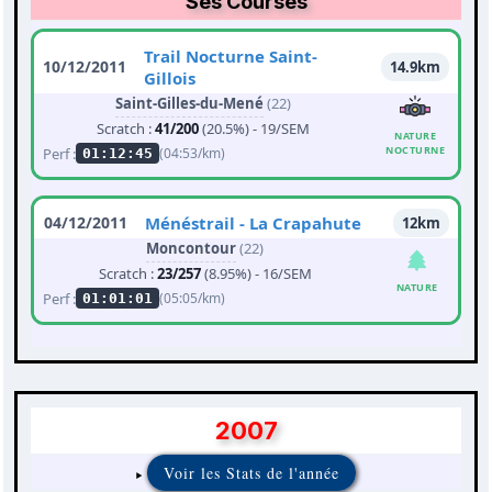
Ses Courses
Trail Nocturne Saint-
10/12/2011
14.9km
Gillois
Saint-Gilles-du-Mené
(22)
Scratch :
41/200
(20.5%) - 19/SEM
NATURE
NOCTURNE
Perf :
(04:53/km)
01:12:45
04/12/2011
Ménéstrail - La Crapahute
12km
Moncontour
(22)
Scratch :
23/257
(8.95%) - 16/SEM
NATURE
Perf :
(05:05/km)
01:01:01
2007
Voir les Stats de l'année