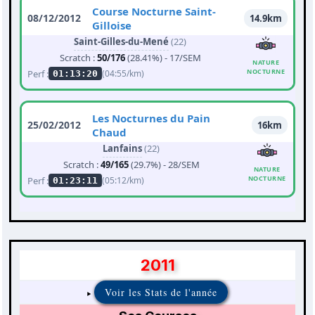
Course Nocturne Saint-
08/12/2012
14.9km
Gilloise
Saint-Gilles-du-Mené
(22)
Scratch :
50/176
(28.41%) - 17/SEM
NATURE
NOCTURNE
Perf :
(04:55/km)
01:13:20
Les Nocturnes du Pain
25/02/2012
16km
Chaud
Lanfains
(22)
Scratch :
49/165
(29.7%) - 28/SEM
NATURE
NOCTURNE
Perf :
(05:12/km)
01:23:11
2011
Voir les Stats de l'année