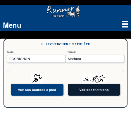
Menu
Tog
nav
🏃‍♂️ RECHERCHER UN ATHLÈTE
Nom
Prénom