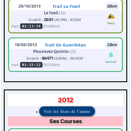
20/10/2013
Trail Le Foeil
26km
Le Foeil
(22)
Scratch :
28/61
(45.9%) - 9/SEM
TRAIL
Perf :
(05:08/km)
02:13:34
18/05/2013
Trail de Guerlédan
23km
Plounevez-Quintin
(22)
Scratch :
66/671
(9.84%) - 36/SEM
NATURE
Perf :
(05:53/km)
02:15:12
2012
Voir les Stats de l'année
Ses Courses