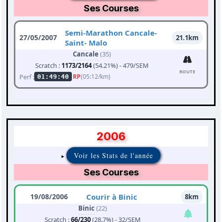
Ses Courses
Semi-Marathon Cancale-
27/05/2007
21.1km
Saint- Malo
Cancale
(35)
Scratch :
1173/2164
(54.21%) - 479/SEM
ROUTE
Perf :
RP
(05:12/km)
01:49:40
2006
Voir les Stats de l'année
Ses Courses
19/08/2006
Courir à Binic
8km
Binic
(22)
Scratch :
66/230
(28.7%) - 32/SEM