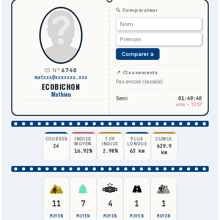
🔍 Comparateur
Comparer à
6740
ID N°
📍 Classements
matxxx@xxxxxxx.xxx
Pas encore classé(e)
ECOBICHON
Mathieu
Semi
01:49:40
vma ~ 13.57
COURSES
INDICE
TOP
PLUS
CUMUL
MOYEN
INDICE
LONGUE
24
629.9
16.92%
2.98%
63 km
km
11
7
4
1
1
MOYEN
MOYEN
MOYEN
MOYEN
MOYEN