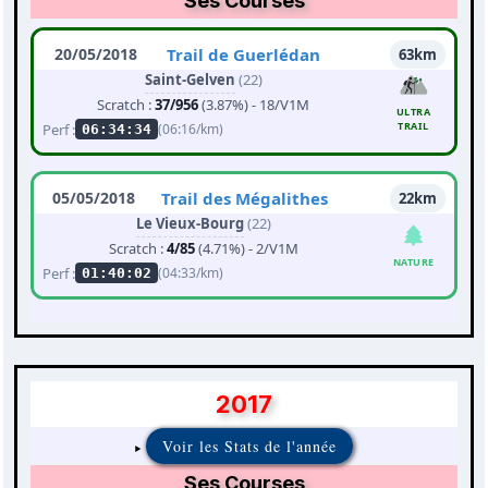
Ses Courses
20/05/2018
Trail de Guerlédan
63km
Saint-Gelven
(22)
Scratch :
37/956
(3.87%) - 18/V1M
ULTRA
TRAIL
Perf :
(06:16/km)
06:34:34
05/05/2018
Trail des Mégalithes
22km
Le Vieux-Bourg
(22)
Scratch :
4/85
(4.71%) - 2/V1M
NATURE
Perf :
(04:33/km)
01:40:02
2017
Voir les Stats de l'année
Ses Courses