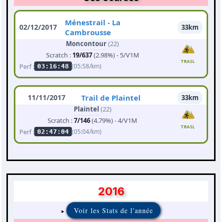
Ménestrail - La
02/12/2017
33km
Cambrousse
Moncontour
(22)
Scratch :
19/637
(2.98%) - 5/V1M
TRAIL
Perf :
(05:58/km)
03:16:48
11/11/2017
Trail de Plaintel
33km
Plaintel
(22)
Scratch :
7/146
(4.79%) - 4/V1M
TRAIL
Perf :
(05:04/km)
02:47:04
2016
Voir les Stats de l'année