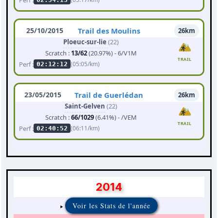
25/10/2015
Trail des Moulins
26km
Ploeuc-sur-lie
(22)
Scratch :
13/62
(20.97%) - 6/V1M
TRAIL
Perf :
(05:05/km)
02:12:12
23/05/2015
Trail de Guerlédan
26km
Saint-Gelven
(22)
Scratch :
66/1029
(6.41%) - /VEM
TRAIL
Perf :
(06:11/km)
02:40:52
2014
Voir les Stats de l'année