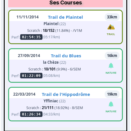
Ses Courses
11/11/2014
Trail de Plaintel
33km
Plaintel
(22)
Scratch :
18/152
(11.84%) - /V1M
TRAIL
Perf :
(05:17/km)
02:54:35
27/09/2014
Trail du Blues
16km
la Chèze
(22)
Scratch :
10/101
(9.9%) - 6/SEM
NATURE
Perf :
(05:08/km)
01:22:09
22/03/2014
Trail de l'Hippodrôme
19km
Yffiniac
(22)
Scratch :
21/111
(18.92%) - 8/SEM
NATURE
Perf :
(04:33/km)
01:26:34