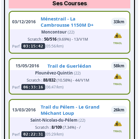
Ses Courses
Ménestrail - La
03/12/2016
33km
Cambrousse 1150M D+
Moncontour
(22)
Scratch :
50/516
(9.69%) - 13/V1M
TRAIL
Perf :
(05:56/km)
03:15:42
15/05/2016
Trail de Guerlédan
58km
Plounévez-Quintin
(22)
Scratch :
88/832
(10.58%) - 44/V1M
TRAIL
Perf :
(06:47/km)
06:33:16
Trail du Pélem - Le Grand
13/03/2016
26km
Méchant Loup
Saint-Nicolas-du-Pélem
(22)
Scratch :
8/109
(7.34%) - /
TRAIL
Perf :
(05:29/km)
02:22:31