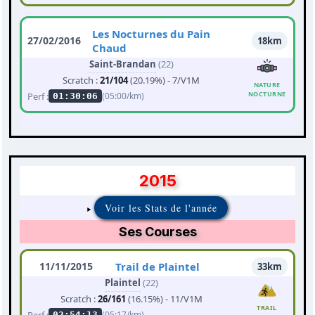
Les Nocturnes du Pain
27/02/2016
18km
Chaud
Saint-Brandan
(22)
Scratch :
21/104
(20.19%) - 7/V1M
NATURE
NOCTURNE
Perf :
(05:00/km)
01:30:06
2015
Voir les Stats de l'année
Ses Courses
11/11/2015
Trail de Plaintel
33km
Plaintel
(22)
Scratch :
26/161
(16.15%) - 11/V1M
TRAIL
Perf :
(05:17/km)
02:54:13