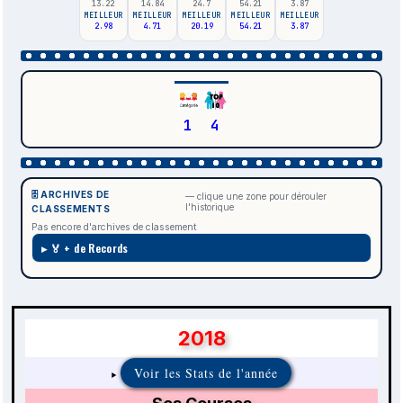
13.22
14.84
24.7
54.21
3.87
MEILLEUR
MEILLEUR
MEILLEUR
MEILLEUR
MEILLEUR
2.98
4.71
20.19
54.21
3.87
1
4
🗄️ ARCHIVES DE
— clique une zone pour dérouler
l'historique
CLASSEMENTS
Pas encore d'archives de classement
🏅 + de Records
2018
Voir les Stats de l'année