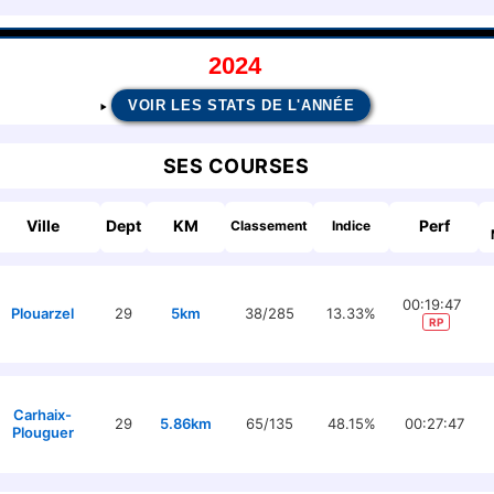
2024
VOIR LES STATS DE L'ANNÉE
SES COURSES
Ville
Dept
KM
Perf
Classement
Indice
00:19:47
Plouarzel
29
5km
38/285
13.33%
RP
Carhaix-
29
5.86km
65/135
48.15%
00:27:47
Plouguer