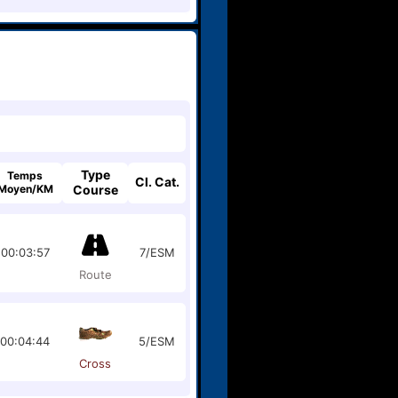
Type
Temps
Cl. Cat.
Moyen/KM
Course
00:03:57
7/ESM
Route
00:04:44
5/ESM
Cross