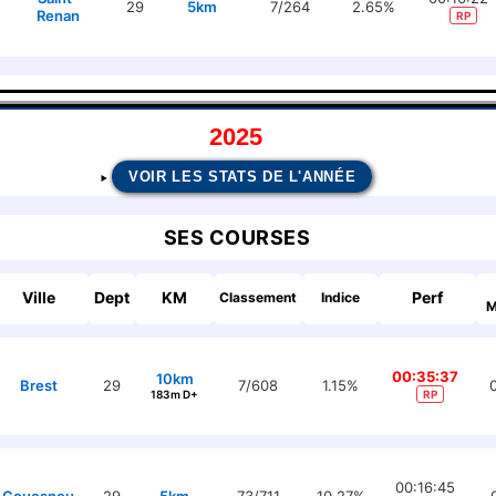
29
5km
7/264
2.65%
Renan
RP
2025
VOIR LES STATS DE L'ANNÉE
SES COURSES
Ville
Dept
KM
Perf
Classement
Indice
M
00:35:37
10km
Brest
29
7/608
1.15%
183m D+
RP
00:16:45