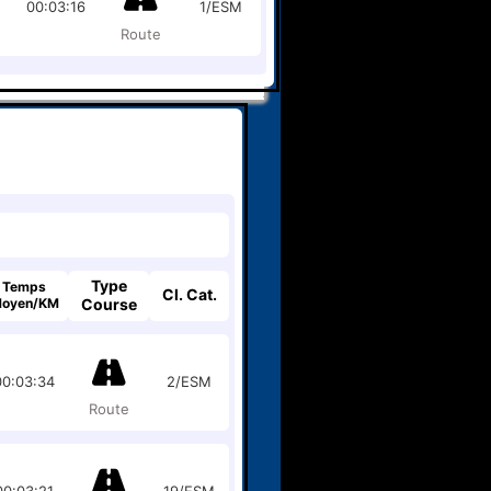
00:03:16
1/ESM
Route
Type
Temps
Cl. Cat.
oyen/KM
Course
00:03:34
2/ESM
Route