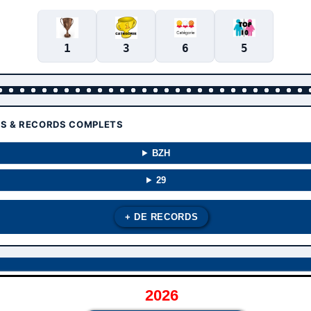
1
3
6
5
TS & RECORDS COMPLETS
BZH
29
+ DE RECORDS
2026