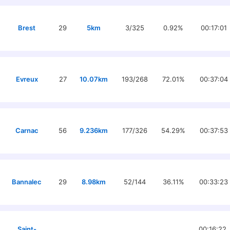
Brest
29
5km
3/325
0.92%
00:17:01
Evreux
27
10.07km
193/268
72.01%
00:37:04
Carnac
56
9.236km
177/326
54.29%
00:37:53
Bannalec
29
8.98km
52/144
36.11%
00:33:23
Saint-
00:16:22