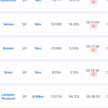
Gouesnou
29
5km
73/711
10.27%
RP
00:17:09
Vannes
56
5km
55/385
14.29%
RP
00:17:39
Bohars
29
5km
21/380
5.53%
RP
00:18:38
Brest
29
5km
8/254
3.15%
RP
Lampaul-
29
8.89km
112/119
94.12%
00:38:55
Plouarzel