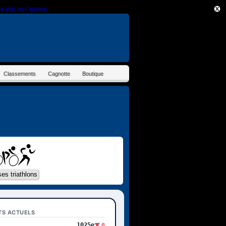
ir plus ou s'opposer
.
Classements
Cagnotte
Boutique
TS ACTUELS
1025e
▼ 6