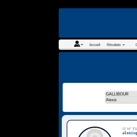
En continuant à navigue
Accueil
Résultats
ID N°
7
alexis