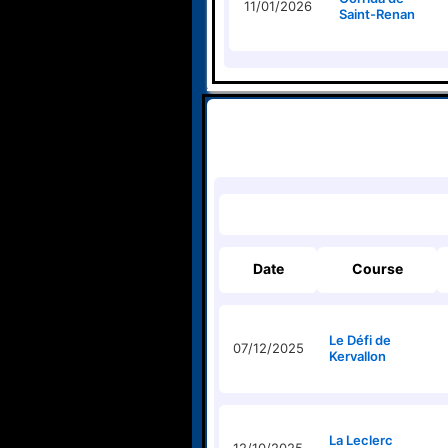
11/01/2026
Saint-Renan
Date
Course
Le Défi de
07/12/2025
Kervallon
La Leclerc