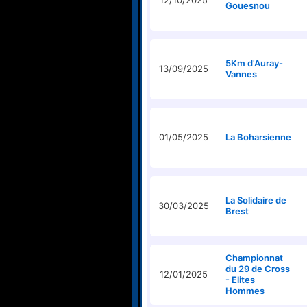
12/10/2025
Gouesnou
5Km d'Auray-
13/09/2025
Vannes
01/05/2025
La Boharsienne
La Solidaire de
30/03/2025
Brest
Championnat
du 29 de Cross
12/01/2025
- Elites
Hommes