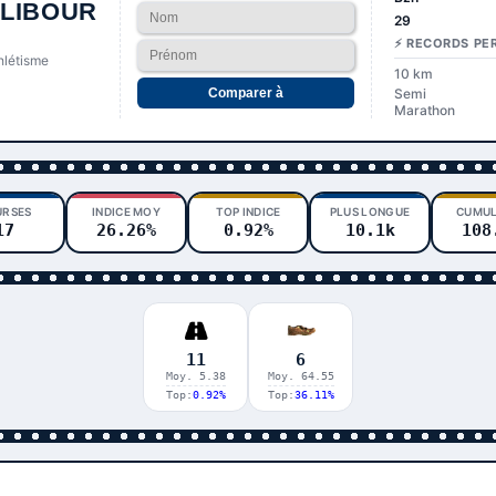
LIBOUR
29
⚡ RECORDS PE
thlétisme
10 km
Comparer à
Semi
Marathon
URSES
INDICE MOY
TOP INDICE
PLUS LONGUE
CUMUL
17
26.26%
0.92%
10.1k
108
11
6
Moy. 5.38
Moy. 64.55
Top:
0.92%
Top:
36.11%