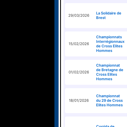
La Solidaire de
29/03/2026
Brest
Championnats
Interrégionnaux
15/02/2026
de Cross Elites
Hommes
Championnat
de Bretagne de
01/02/2026
Cross Elites
Hommes
Championnat
18/01/2026
du 29 de Cross
Elites Hommes
Corrida de