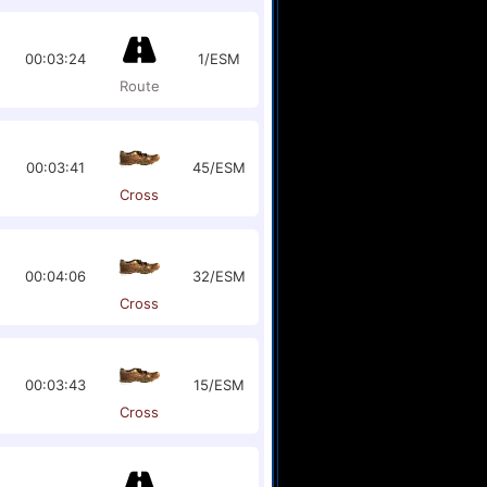
00:03:24
1/ESM
Route
00:03:41
45/ESM
Cross
00:04:06
32/ESM
Cross
00:03:43
15/ESM
Cross