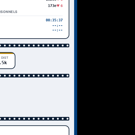
173e
▼ 6
RSONNELS
00:35:37
--:--
--:--
 DIST
.5k