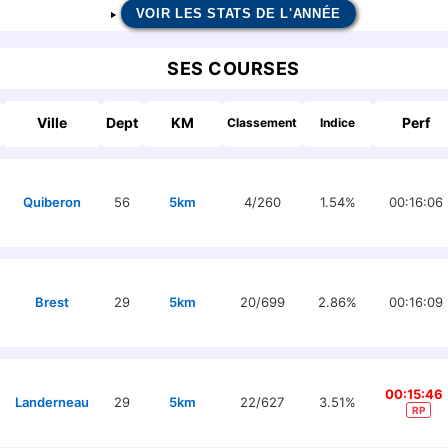
VOIR LES STATS DE L'ANNÉE
SES COURSES
Ville
Dept
KM
Perf
Classement
Indice
Quiberon
56
5km
4/260
1.54%
00:16:06
Brest
29
5km
20/699
2.86%
00:16:09
00:15:46
Landerneau
29
5km
22/627
3.51%
RP