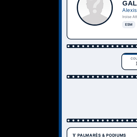
GAL
Alexis
Iroise A
ESM
CO
🏅 PALMARÈS & PODIUMS