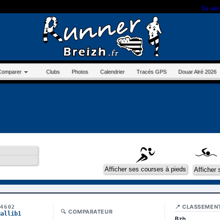
r sur ce site, vous nous autorisez à déposer un cookie à des fins de mesure d'audience.
En savo
Comparer
Clubs
Photos
Calendrier
Tracés GPS
Douar Alré 2026
📍 CLASSEMEN
14602
🔍 COMPARATEUR
gallib1
Bzh