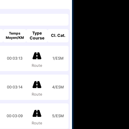
Type
Temps
Cl. Cat.
Moyen/KM
Course
00:03:13
1/ESM
Route
00:03:14
4/ESM
Route
00:03:09
5/ESM
Route