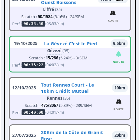
Ouest Boissons
Liffré
(35)
Scratch :
50/1584
(3.16%) - 24/SEM
ROUTE
Perf :
(03:53/km)
00:38:50
19/10/2025
La Gévezé C'est le Pied
9.5km
Gévezé
(35)
Scratch :
15/286
(5.24%) - 3/SEM
NATURE
Perf :
(04:02/km)
00:38:22
Tout Rennes Court - Le
12/10/2025
10km
10km Crédit Mutuel
Rennes
(35)
Scratch :
475/8067
(5.89%) - 239/SEM
ROUTE
Perf :
(04:01/km)
00:40:08
20Km de la Côte de Granit
27/07/2025
20km
Rose