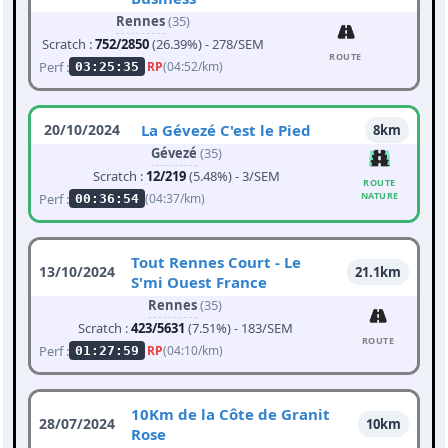
Rennes
(35)
Scratch :
752/2850
(26.39%) - 278/SEM
ROUTE
Perf :
RP
(04:52/km)
03:25:35
20/10/2024
La Gévezé C'est le Pied
8km
Gévezé
(35)
Scratch :
12/219
(5.48%) - 3/SEM
ROUTE
NATURE
Perf :
(04:37/km)
00:36:54
Tout Rennes Court - Le
13/10/2024
21.1km
S'mi Ouest France
Rennes
(35)
Scratch :
423/5631
(7.51%) - 183/SEM
ROUTE
Perf :
RP
(04:10/km)
01:27:59
10Km de la Côte de Granit
28/07/2024
10km
Rose