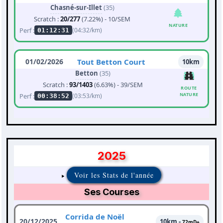
Chasné-sur-Illet
(35)
Scratch :
20/277
(7.22%) - 10/SEM
NATURE
Perf :
(04:32/km)
01:12:31
01/02/2026
Tout Betton Court
10km
Betton
(35)
Scratch :
93/1403
(6.63%) - 39/SEM
ROUTE
NATURE
Perf :
(03:53/km)
00:38:52
2025
Voir les Stats de l'année
Ses Courses
Corrida de Noël
20/12/2025
10km -
72mD+