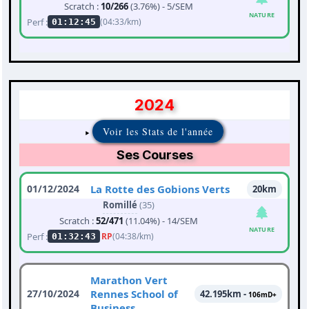
Scratch :
10/266
(3.76%) - 5/SEM
NATURE
Perf :
(04:33/km)
01:12:45
2024
Voir les Stats de l'année
Ses Courses
01/12/2024
La Rotte des Gobions Verts
20km
Romillé
(35)
Scratch :
52/471
(11.04%) - 14/SEM
NATURE
Perf :
RP
(04:38/km)
01:32:43
Marathon Vert
27/10/2024
Rennes School of
42.195km -
106mD+
Business