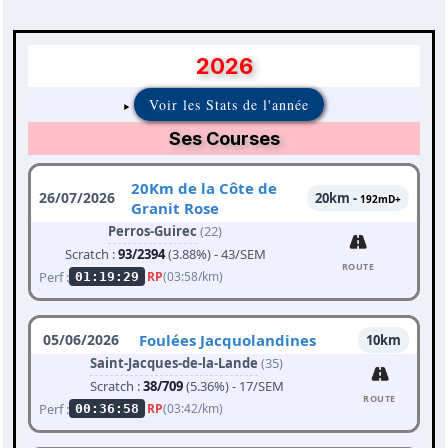
2026
Voir les Stats de l'année
Ses Courses
20Km de la Côte de
26/07/2026
20km -
192mD+
Granit Rose
Perros-Guirec
(22)
Scratch :
93/2394
(3.88%) - 43/SEM
ROUTE
Perf :
RP
(03:58/km)
01:19:29
05/06/2026
Foulées Jacquolandines
10km
Saint-Jacques-de-la-Lande
(35)
Scratch :
38/709
(5.36%) - 17/SEM
ROUTE
Perf :
RP
(03:42/km)
00:36:58