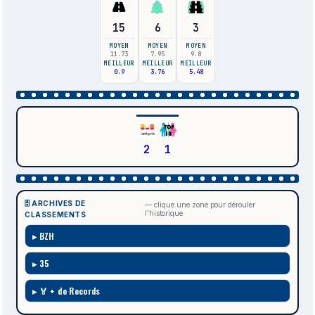
15
6
3
MOYEN
MOYEN
MOYEN
11.73
7.95
9.8
MEILLEUR
MEILLEUR
MEILLEUR
0.9
3.76
5.48
2
1
🗄️ ARCHIVES DE
— clique une zone pour dérouler
l'historique
CLASSEMENTS
BZH
35
🏅 + de Records