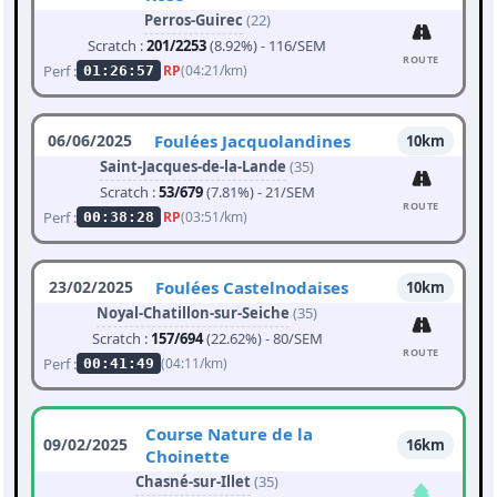
Perros-Guirec
(22)
Scratch :
201/2253
(8.92%) - 116/SEM
ROUTE
Perf :
RP
(04:21/km)
01:26:57
06/06/2025
Foulées Jacquolandines
10km
Saint-Jacques-de-la-Lande
(35)
Scratch :
53/679
(7.81%) - 21/SEM
ROUTE
Perf :
RP
(03:51/km)
00:38:28
23/02/2025
Foulées Castelnodaises
10km
Noyal-Chatillon-sur-Seiche
(35)
Scratch :
157/694
(22.62%) - 80/SEM
ROUTE
Perf :
(04:11/km)
00:41:49
Course Nature de la
09/02/2025
16km
Choinette
Chasné-sur-Illet
(35)