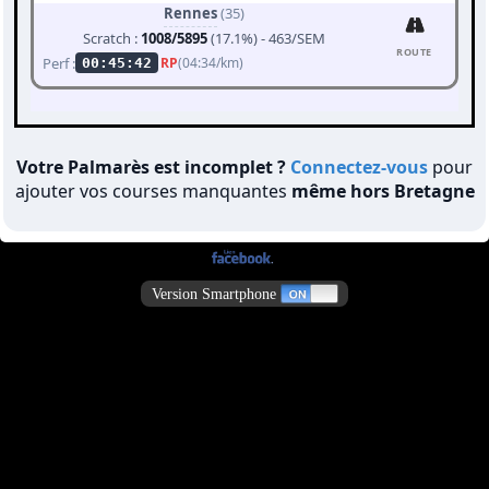
Rennes
(35)
Scratch :
1008/5895
(17.1%) - 463/SEM
ROUTE
Perf :
RP
(04:34/km)
00:45:42
Votre Palmarès est incomplet ?
Connectez-vous
pour
ajouter vos courses manquantes
même hors Bretagne
Version Smartphone