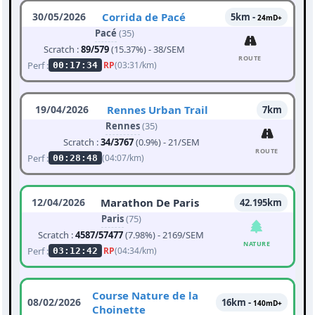
30/05/2026
Corrida de Pacé
5km -
24mD+
Pacé
(35)
Scratch :
89/579
(15.37%) - 38/SEM
ROUTE
Perf :
RP
(03:31/km)
00:17:34
19/04/2026
Rennes Urban Trail
7km
Rennes
(35)
Scratch :
34/3767
(0.9%) - 21/SEM
ROUTE
Perf :
(04:07/km)
00:28:48
12/04/2026
Marathon De Paris
42.195km
Paris
(75)
Scratch :
4587/57477
(7.98%) - 2169/SEM
NATURE
Perf :
RP
(04:34/km)
03:12:42
Course Nature de la
08/02/2026
16km -
140mD+
Choinette