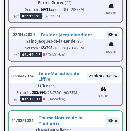
Perros-Guirec
(22)
Scratch :
69/1152
(5.99%) - 28/SEM
ROUTE
Perf :
(04:06/km)
00:40:59
07/06/2024
Foulées Jacquolandines
10km
Saint-Jacques-de-la-Lande
(35)
Scratch :
65/398
(16.33%) - 35/SEM
ROUTE
Perf :
RP
(04:01/km)
00:40:12
Semi-Marathon de
07/04/2024
21.1km -
107mD+
Liffré
Liffré
(35)
Scratch :
285/992
(28.73%) - 90/SEM
ROUTE
Perf :
RP
(04:24/km)
01:32:44
Course Nature de la
11/02/2024
16km
Choinette
Chasné-sur-Illet
(35)