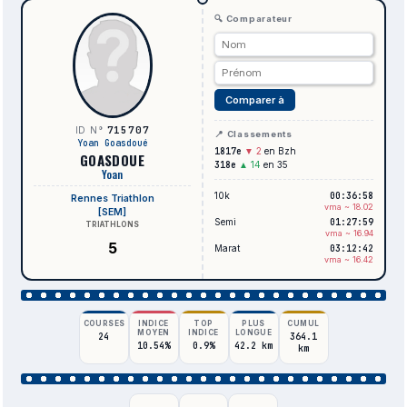
🔍 Comparateur
Comparer à
715707
ID N°
📍 Classements
Yoan Goasdoué
1817e
▼ 2
en Bzh
GOASDOUE
318e
▲ 14
en 35
Yoan
10k
00:36:58
Rennes Triathlon
vma ~ 18.02
[SEM]
Semi
01:27:59
TRIATHLONS
vma ~ 16.94
5
Marat
03:12:42
vma ~ 16.42
COURSES
INDICE
TOP
PLUS
CUMUL
MOYEN
INDICE
LONGUE
24
364.1
10.54%
0.9%
42.2 km
km