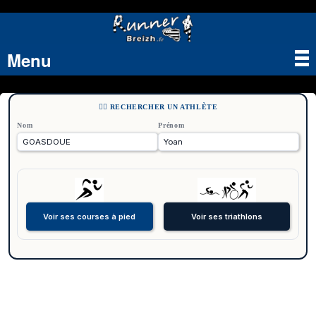
Menu
Tog
nav
🏃‍♂️ RECHERCHER UN ATHLÈTE
Nom
Prénom