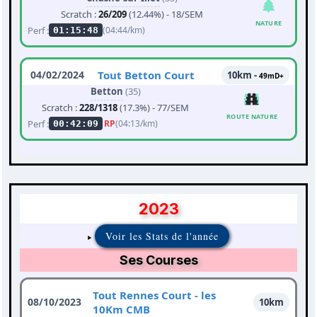
Scratch :
26/209
(12.44%) - 18/SEM
NATURE
Perf :
(04:44/km)
01:15:48
04/02/2024
Tout Betton Court
10km -
49mD+
Betton
(35)
Scratch :
228/1318
(17.3%) - 77/SEM
ROUTE NATURE
Perf :
RP
(04:13/km)
00:42:09
2023
Voir les Stats de l'année
Ses Courses
Tout Rennes Court - les
08/10/2023
10km
10Km CMB