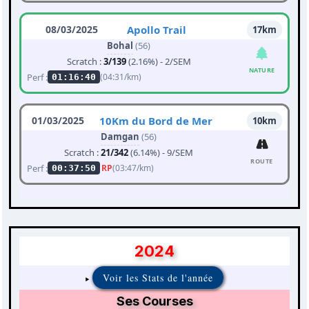
08/03/2025
Apollo Trail
17km
Bohal
(56)
Scratch :
3/139
(2.16%) - 2/SEM
NATURE
Perf :
(04:31/km)
01:16:40
01/03/2025
10Km du Bord de Mer
10km
Damgan
(56)
Scratch :
21/342
(6.14%) - 9/SEM
ROUTE
Perf :
RP
(03:47/km)
00:37:50
2024
Voir les Stats de l'année
Ses Courses