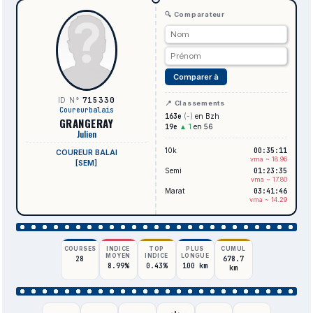
🔍 Comparateur
Comparer à
715330
ID N°
📍 Classements
Coureurbalais
163e
(-)
en Bzh
GRANGERAY
19e
▲ 1
en 56
Julien
10k
00:35:11
COUREUR BALAI
vma ~ 18.96
[SEM]
Semi
01:23:35
vma ~ 17.80
Marat
03:41:46
vma ~ 14.29
COURSES
INDICE
TOP
PLUS
CUMUL
MOYEN
INDICE
LONGUE
28
678.7
8.99%
0.43%
100 km
km