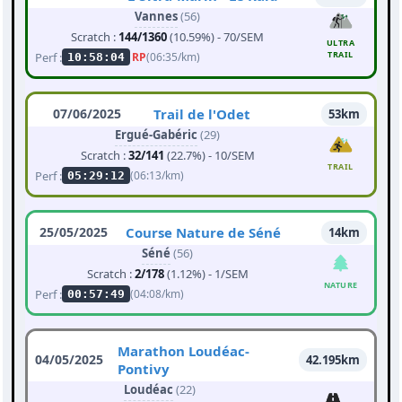
Vannes
(56)
Scratch :
144/1360
(10.59%) - 70/SEM
ULTRA
TRAIL
Perf :
RP
(06:35/km)
10:58:04
07/06/2025
Trail de l'Odet
53km
Ergué-Gabéric
(29)
Scratch :
32/141
(22.7%) - 10/SEM
TRAIL
Perf :
(06:13/km)
05:29:12
25/05/2025
Course Nature de Séné
14km
Séné
(56)
Scratch :
2/178
(1.12%) - 1/SEM
NATURE
Perf :
(04:08/km)
00:57:49
Marathon Loudéac-
04/05/2025
42.195km
Pontivy
Loudéac
(22)