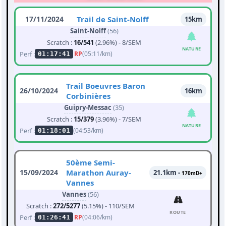
17/11/2024
Trail de Saint-Nolff
15km
Saint-Nolff
(56)
Scratch :
16/541
(2.96%) - 8/SEM
NATURE
Perf :
RP
(05:11/km)
01:17:41
Trail Boeuvres Baron
26/10/2024
16km
Corbinières
Guipry-Messac
(35)
Scratch :
15/379
(3.96%) - 7/SEM
NATURE
Perf :
(04:53/km)
01:18:01
50ème Semi-
15/09/2024
Marathon Auray-
21.1km -
170mD+
Vannes
Vannes
(56)
Scratch :
272/5277
(5.15%) - 110/SEM
ROUTE
Perf :
RP
(04:06/km)
01:26:41