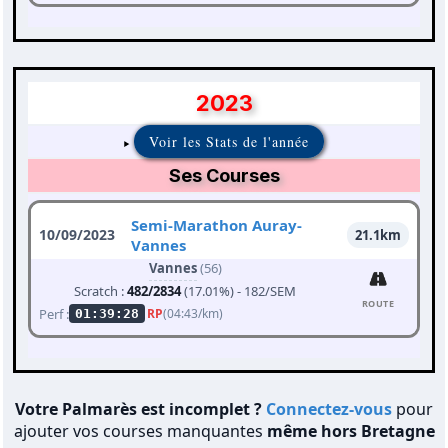
2023
Voir les Stats de l'année
Ses Courses
Semi-Marathon Auray-
10/09/2023
21.1km
Vannes
Vannes
(56)
Scratch :
482/2834
(17.01%) - 182/SEM
ROUTE
Perf :
RP
(04:43/km)
01:39:28
Votre Palmarès est incomplet ?
Connectez-vous
pour
ajouter vos courses manquantes
même hors Bretagne