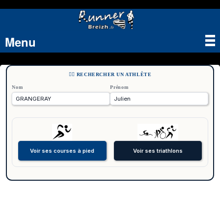
Menu
Tog
nav
🏃‍♂️ RECHERCHER UN ATHLÈTE
Nom
Prénom