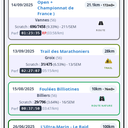
Open +
14/09/2025
21.1km -
172mD+
Championnat de
France )
Vannes
(56)
Scratch :
696/7458
(9.33%) - 211/SEM
ROUTE
Perf :
RP
(03:58/km)
01:23:35
13/09/2025
Trail des Marathoniers
28km
Groix
(56)
Scratch :
31/475
(6.53%) - 13/SEM
TRAIL
Perf :
(05:15/km)
02:27:07
15/08/2025
Foulées Billiotines
10km -
76mD+
Billiers
(56)
Scratch :
29/796
(3.64%) - 16/SEM
ROUTE NATURE
Perf :
(03:47/km)
00:37:50
26/06/2025
L'Ultra-Marin - Le Raid
100km