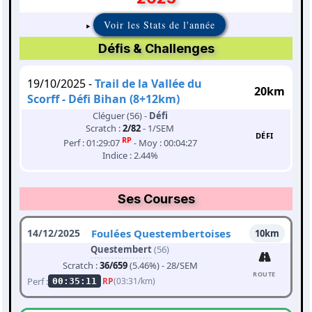
Voir les Stats de l'année
Défis & Challenges
19/10/2025 -
Trail de la Vallée du
20km
Scorff - Défi Bihan (8+12km)
Cléguer (56) -
Défi
Scratch :
2/82
- 1/SEM
DÉFI
RP
Perf : 01:29:07
- Moy : 00:04:27
Indice : 2.44%
Ses Courses
14/12/2025
Foulées Questembertoises
10km
Questembert
(56)
Scratch :
36/659
(5.46%) - 28/SEM
ROUTE
Perf :
RP
(03:31/km)
00:35:11