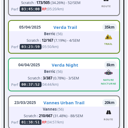
Scratch :
173/505
(34.26%) - 52/SEM
ROUTE
Perf :
RP
(05:20/km)
03:45:00
05/04/2025
Verda Trail
35km
Berric
(56)
Scratch :
12/167
(7.19%) - 4/SEM
TRAIL
Perf :
(05:50/km)
03:23:59
04/04/2025
Verda Night
8km
Berric
(56)
Scratch :
3/387
(0.78%) - 3/SEM
NATURE
NOCTURNE
Perf :
(04:44/km)
00:37:52
23/03/2025
Vannes Urban Trail
20km
Vannes
(56)
Scratch :
210/667
(31.48%) - 88/SEM
ROUTE
Perf :
RP
(04:57/km)
01:38:51