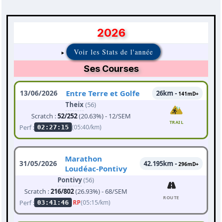
2026
Voir les Stats de l'année
Ses Courses
13/06/2026
Entre Terre et Golfe
26km -
141mD+
Theix
(56)
Scratch :
52/252
(20.63%) - 12/SEM
TRAIL
Perf :
(05:40/km)
02:27:15
Marathon
31/05/2026
42.195km -
296mD+
Loudéac-Pontivy
Pontivy
(56)
Scratch :
216/802
(26.93%) - 68/SEM
ROUTE
Perf :
RP
(05:15/km)
03:41:46