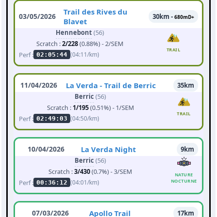
Trail des Rives du
03/05/2026
30km -
680mD+
Blavet
Hennebont
(56)
Scratch :
2/228
(0.88%) - 2/SEM
TRAIL
Perf :
(04:11/km)
02:05:44
11/04/2026
La Verda - Trail de Berric
35km
Berric
(56)
Scratch :
1/195
(0.51%) - 1/SEM
TRAIL
Perf :
(04:50/km)
02:49:03
10/04/2026
La Verda Night
9km
Berric
(56)
Scratch :
3/430
(0.7%) - 3/SEM
NATURE
NOCTURNE
Perf :
(04:01/km)
00:36:12
07/03/2026
Apollo Trail
17km