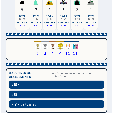
9
7
6
3
2
1
MOYEN
MOYEN
MOYEN
MOYEN
MOYEN
MOYEN
18.07
1.96
9.74
0.64
2.23
10.59
MEILLEUR
MEILLEUR
MEILLEUR
MEILLEUR
MEILLEUR
MEILLEUR
5.15
0.57
0.51
0.43
0.81
10.59
3
3
4
4
11
11
🗄️ ARCHIVES DE
— clique une zone pour dérouler
l'historique
CLASSEMENTS
BZH
56
🏅 + de Records