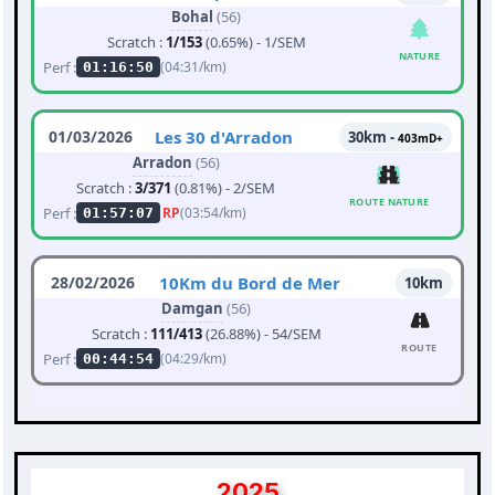
Bohal
(56)
Scratch :
1/153
(0.65%) - 1/SEM
NATURE
Perf :
(04:31/km)
01:16:50
01/03/2026
Les 30 d'Arradon
30km -
403mD+
Arradon
(56)
Scratch :
3/371
(0.81%) - 2/SEM
ROUTE NATURE
Perf :
RP
(03:54/km)
01:57:07
28/02/2026
10Km du Bord de Mer
10km
Damgan
(56)
Scratch :
111/413
(26.88%) - 54/SEM
ROUTE
Perf :
(04:29/km)
00:44:54
2025