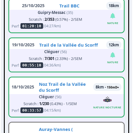
25/10/2025
Trail BBC
18km
Guipry-Messac
(35)
Scratch :
2/353
(0.57%) - 2/SEM
NATURE
Perf :
(04:27/km)
01:20:10
19/10/2025
Trail de la Vallée du Scorff
12km
Cléguer
(56)
Scratch :
7/301
(2.33%) - 2/SEM
NATURE
Perf :
(04:36/km)
00:55:10
Noz Trail de la Vallée
18/10/2025
8km -
150mD+
du Scorff
Cléguer
(56)
Scratch :
1/230
(0.43%) - 1/SEM
NATURE NOCTURNE
Perf :
(04:15/km)
00:33:57
Auray-Vannes (