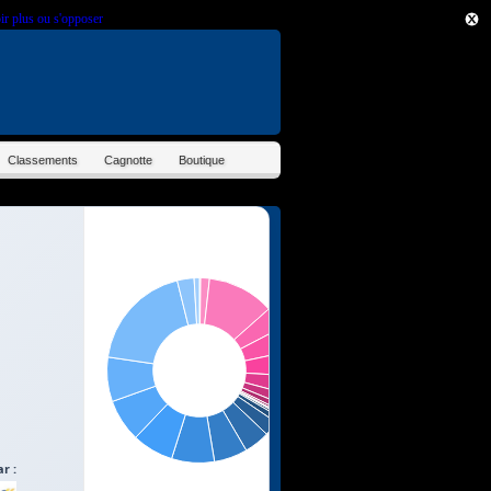
ir plus ou s'opposer
.
Classements
Cagnotte
Boutique
r :