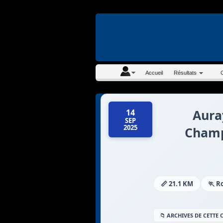
En continuant à navigue
Accueil
Résultats
Aura
14
SEP
2025
Champ
📏 21.1 KM
🏃 R
📁 ARCHIVES DE CETTE