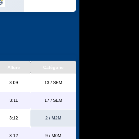
Allure
Catégorie
3:09
13 / SEM
3:11
17 / SEM
3:12
2 / M2M
3:12
9 / M0M