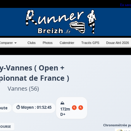
r sur ce site, vous nous autorisez à déposer un cookie à des fins de mesure d'audience.
En savo
Comparer
Clubs
Photos
Calendrier
Tracés GPS
Douar Alré 2026
y-Vannes ( Open +
ionnat de France )
Vannes (56)
⛰️
⏱️ Moyen : 01:52:45
oute
172m
D+
Chronométrée pa
 COURSE