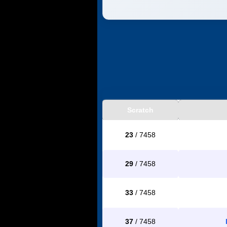
Scratch
23
/ 7458
29
/ 7458
33
/ 7458
37
/ 7458