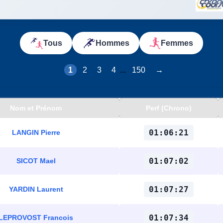
Tous
Hommes
Femmes
1
2
3
4
...
150
→
Nom et Prénom
Perf (Chrono)
01:06:21
LANGIN Pierre
01:07:02
SICOT Mael
01:07:27
YARDIN Laurent
01:07:34
LEPROVOST Francois