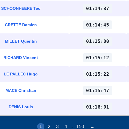
01:14:37
SCHOONHEERE Teo
01:14:45
CRETTE Damien
01:15:00
MILLET Quentin
01:15:12
RICHARD Vincent
01:15:22
LE PALLEC Hugo
01:15:47
MACE Christian
01:16:01
DENIS Louis
1
2
3
4
...
150
→