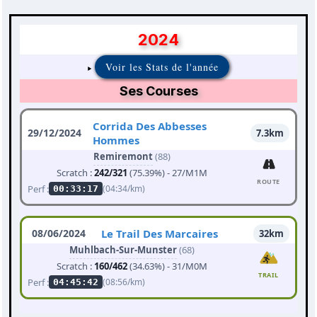
2024
Voir les Stats de l'année
Ses Courses
Corrida Des Abbesses
29/12/2024
7.3km
Hommes
Remiremont
(88)
Scratch :
242/321
(75.39%) - 27/M1M
ROUTE
Perf :
(04:34/km)
00:33:17
08/06/2024
Le Trail Des Marcaires
32km
Muhlbach-Sur-Munster
(68)
Scratch :
160/462
(34.63%) - 31/M0M
TRAIL
Perf :
(08:56/km)
04:45:42