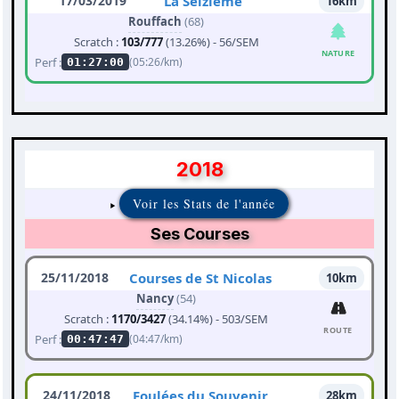
17/03/2019
La Seizième
16km
Rouffach
(68)
Scratch :
103/777
(13.26%) - 56/SEM
NATURE
Perf :
(05:26/km)
01:27:00
2018
Voir les Stats de l'année
Ses Courses
25/11/2018
Courses de St Nicolas
10km
Nancy
(54)
Scratch :
1170/3427
(34.14%) - 503/SEM
ROUTE
Perf :
(04:47/km)
00:47:47
24/11/2018
Foulées du Souvenir
28km