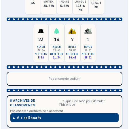
MOYEN
INDICE
LONGUE
46
1026.1
38.56%
5.56%
103.6
km
km
23
14
7
1
MOYEN
MOYEN
MOYEN
MOYEN
39.66
28.63
50.84
58.71
MEILLEUR
MEILLEUR
MEILLEUR
MEILLEUR
5.56
11.34
34.63
58.71
Pas encore de podium
🗄️ ARCHIVES DE
— clique une zone pour dérouler
l'historique
CLASSEMENTS
Pas encore d'archives de classement
🏅 + de Records