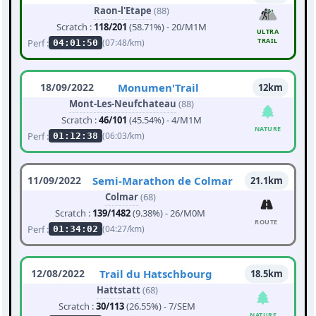
Raon-l'Etape
(88)
Scratch :
118/201
(58.71%) - 20/M1M
ULTRA
TRAIL
Perf :
(07:48/km)
04:01:50
18/09/2022
Monumen'Trail
12km
Mont-Les-Neufchateau
(88)
Scratch :
46/101
(45.54%) - 4/M1M
NATURE
Perf :
(06:03/km)
01:12:38
11/09/2022
Semi-Marathon de Colmar
21.1km
Colmar
(68)
Scratch :
139/1482
(9.38%) - 26/M0M
ROUTE
Perf :
(04:27/km)
01:34:02
12/08/2022
Trail du Hatschbourg
18.5km
Hattstatt
(68)
Scratch :
30/113
(26.55%) - 7/SEM
NATURE