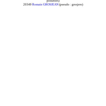
possibles)
20349
Romain GROSJEAN
(pseudo : grosjero)