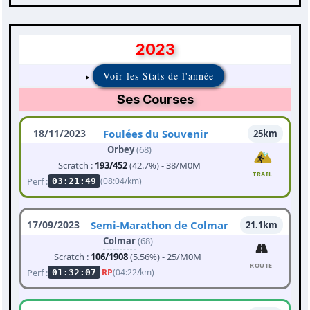
2023
Voir les Stats de l'année
Ses Courses
18/11/2023
Foulées du Souvenir
25km
Orbey
(68)
Scratch :
193/452
(42.7%) - 38/M0M
TRAIL
Perf :
(08:04/km)
03:21:49
17/09/2023
Semi-Marathon de Colmar
21.1km
Colmar
(68)
Scratch :
106/1908
(5.56%) - 25/M0M
ROUTE
Perf :
RP
(04:22/km)
01:32:07