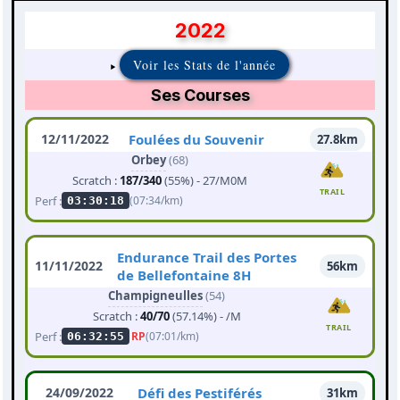
2022
Voir les Stats de l'année
Ses Courses
12/11/2022
Foulées du Souvenir
27.8km
Orbey
(68)
Scratch :
187/340
(55%) - 27/M0M
TRAIL
Perf :
(07:34/km)
03:30:18
Endurance Trail des Portes
11/11/2022
56km
de Bellefontaine 8H
Champigneulles
(54)
Scratch :
40/70
(57.14%) - /M
TRAIL
Perf :
RP
(07:01/km)
06:32:55
24/09/2022
Défi des Pestiférés
31km