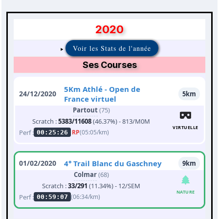
2020
Voir les Stats de l'année
Ses Courses
5Km Athlé - Open de
24/12/2020
5km
France virtuel
Partout
(75)
Scratch :
5383/11608
(46.37%) - 813/M0M
VIRTUELLE
Perf :
RP
(05:05/km)
00:25:26
01/02/2020
4° Trail Blanc du Gaschney
9km
Colmar
(68)
Scratch :
33/291
(11.34%) - 12/SEM
NATURE
Perf :
(06:34/km)
00:59:07