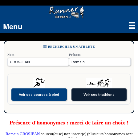
Menu
Tog
nav
🏃‍♂️ RECHERCHER UN ATHLÈTE
Nom
Prénom
Présence d'homonymes : merci de faire un choix !
Romain GROSJEAN
coureur(euse) non inscrit(e) (plusieurs homonymes sont