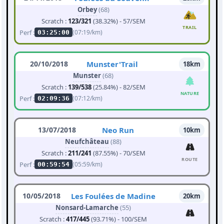
Orbey
(68)
Scratch :
123/321
(38.32%) - 57/SEM
TRAIL
Perf :
(07:19/km)
03:25:00
20/10/2018
Munster'Trail
18km
Munster
(68)
Scratch :
139/538
(25.84%) - 82/SEM
NATURE
Perf :
(07:12/km)
02:09:36
13/07/2018
Neo Run
10km
Neufchâteau
(88)
Scratch :
211/241
(87.55%) - 70/SEM
ROUTE
Perf :
(05:59/km)
00:59:54
10/05/2018
Les Foulées de Madine
20km
Nonsard-Lamarche
(55)
Scratch :
417/445
(93.71%) - 100/SEM