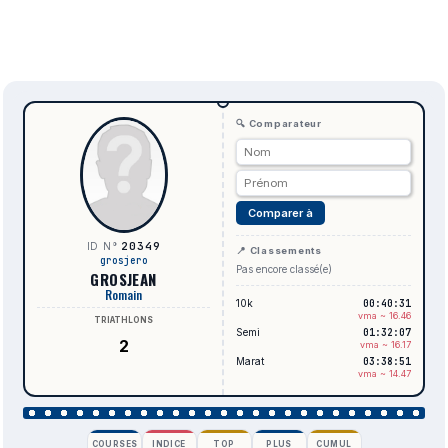
🔍 Comparateur
Comparer à
20349
ID N°
📍 Classements
grosjero
Pas encore classé(e)
GROSJEAN
Romain
10k
00:40:31
vma ~ 16.46
TRIATHLONS
Semi
01:32:07
2
vma ~ 16.17
Marat
03:38:51
vma ~ 14.47
COURSES
INDICE
TOP
PLUS
CUMUL