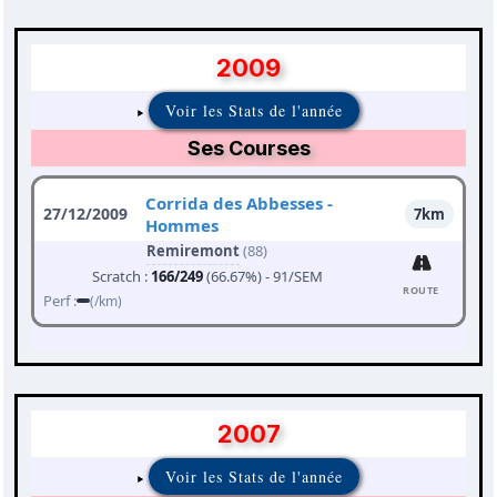
2009
Voir les Stats de l'année
Ses Courses
Corrida des Abbesses -
27/12/2009
7km
Hommes
Remiremont
(88)
Scratch :
166/249
(66.67%) - 91/SEM
ROUTE
Perf :
(/km)
2007
Voir les Stats de l'année