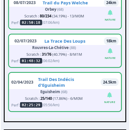
08/07/2023
Trail du Pays Welche
24km
Orbey
(68)
Scratch :
80/234
(34.19%) - 13/M0M
NATURE
Perf :
(07:06/km)
02:50:18
02/07/2023
La Trace Des Loups
18km
Rouvres-La-Chétive
(88)
Scratch :
31/76
(40.79%) - 8/M1M
NATURE
Perf :
(06:02/km)
01:48:32
Trail Des Indécis
02/04/2023
24.5km
d'Eguisheim
Eguisheim
(68)
Scratch :
25/140
(17.86%) - 6/M0M
NATURE
Perf :
(05:56/km)
02:25:29