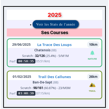
2025
Voir les Stats de l'année
Ses Courses
29/06/2025
La Trace Des Loups
10km
Chatenois
(88)
Scratch :
32/126
(25.4%) - 5/M1M
NATURE
Perf :
(05:51/km)
00:58:35
01/02/2025
Trail Des Callunes
26km
Ban-De-Sapt
(88)
Scratch :
98/161
(60.87%) - 23/M0M
TRAIL
Perf :
(07:15/km)
03:08:39