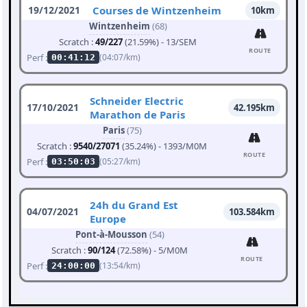
19/12/2021
Courses de Wintzenheim
10km
Wintzenheim
(68)
Scratch :
49/227
(21.59%) - 13/SEM
ROUTE
Perf :
(04:07/km)
00:41:12
Schneider Electric
17/10/2021
42.195km
Marathon de Paris
Paris
(75)
Scratch :
9540/27071
(35.24%) - 1393/M0M
ROUTE
Perf :
(05:27/km)
03:50:03
24h du Grand Est
04/07/2021
103.584km
Europe
Pont-à-Mousson
(54)
Scratch :
90/124
(72.58%) - 5/M0M
ROUTE
Perf :
(13:54/km)
24:00:00