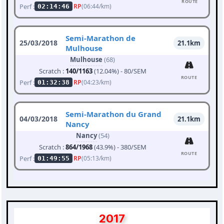
ROUTE
Perf :
RP
(06:44/km)
02:14:46
Semi-Marathon de
25/03/2018
21.1km
Mulhouse
Mulhouse
(68)
Scratch :
140/1163
(12.04%) - 80/SEM
ROUTE
Perf :
RP
(04:23/km)
01:32:38
Semi-Marathon du Grand
04/03/2018
21.1km
Nancy
Nancy
(54)
Scratch :
864/1968
(43.9%) - 380/SEM
ROUTE
Perf :
RP
(05:13/km)
01:49:55
2017