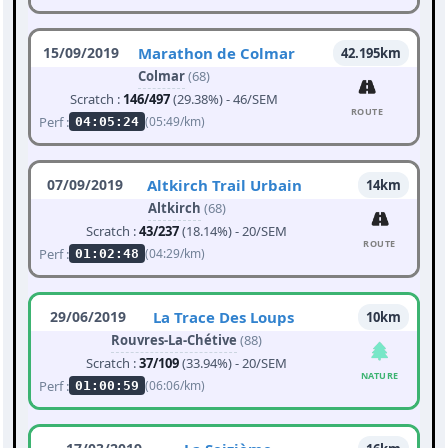
15/09/2019
Marathon de Colmar
42.195km
Colmar
(68)
Scratch :
146/497
(29.38%) - 46/SEM
ROUTE
Perf :
(05:49/km)
04:05:24
07/09/2019
Altkirch Trail Urbain
14km
Altkirch
(68)
Scratch :
43/237
(18.14%) - 20/SEM
ROUTE
Perf :
(04:29/km)
01:02:48
29/06/2019
La Trace Des Loups
10km
Rouvres-La-Chétive
(88)
Scratch :
37/109
(33.94%) - 20/SEM
NATURE
Perf :
(06:06/km)
01:00:59