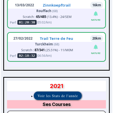
13/03/2022
Zinnkoepftrail
16km
Rouffach
(68)
Scratch :
65/485
(13.4%) - 24/SEM
NATURE
Perf :
(05:02/km)
01:20:30
27/02/2022
Trail Terre de Feu
20km
Turckheim
(68)
Scratch :
87/341
(25.51%) - 11/M0M
NATURE
Perf :
(06:56/km)
02:18:32
2021
Voir les Stats de l'année
Ses Courses