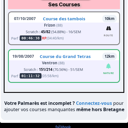
Ses Courses
07/10/2007
Course des tambois
10km
Frizon
(88)
Scratch :
45/82
(54.88%) - 16/SEM
ROUTE
Perf :
RP
(04:40/km)
00:46:38
19/08/2007
Course du Grand Tetras
12km
Ventron
(88)
Scratch :
151/214
(70.56%) - 51/SEM
NATURE
Perf :
(05:58/km)
01:11:32
Votre Palmarès est incomplet ?
Connectez-vous
pour
ajouter vos courses manquantes
même hors Bretagne