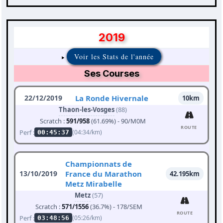
2019
Voir les Stats de l'année
Ses Courses
22/12/2019
La Ronde Hivernale
10km
Thaon-les-Vosges
(88)
Scratch :
591/958
(61.69%) - 90/M0M
ROUTE
Perf :
(04:34/km)
00:45:37
Championnats de
13/10/2019
France du Marathon
42.195km
Metz Mirabelle
Metz
(57)
Scratch :
571/1556
(36.7%) - 178/SEM
ROUTE
Perf :
(05:26/km)
03:48:56