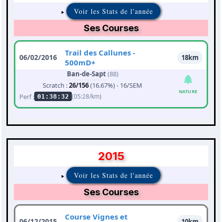
Voir les Stats de l'année
Ses Courses
Trail des Callunes -
06/02/2016
18km
500mD+
Ban-de-Sapt
(88)
Scratch :
26/156
(16.67%) - 16/SEM
NATURE
Perf :
(05:28/km)
01:38:32
2015
Voir les Stats de l'année
Ses Courses
Course Vignes et
06/12/2015
10km