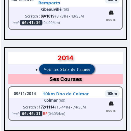
Remparts
Ribeauvillé
(68)
Scratch :
89/1019
(8.73%) - 43/SEM
ROUTE
Perf :
(04:09/km)
00:41:34
2014
Voir les Stats de l'année
Ses Courses
09/11/2014
10km Dna de Colmar
10km
Colmar
(68)
Scratch :
172/1114
(15.44%) - 74/SEM
ROUTE
Perf :
RP
(04:03/km)
00:40:31