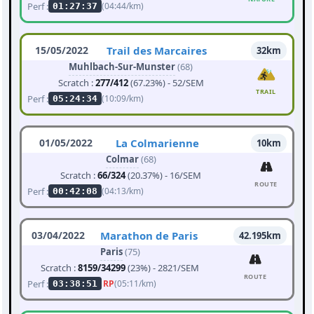
Perf :
(04:44/km)
01:27:37
15/05/2022
Trail des Marcaires
32km
Muhlbach-Sur-Munster
(68)
Scratch :
277/412
(67.23%) - 52/SEM
TRAIL
Perf :
(10:09/km)
05:24:34
01/05/2022
La Colmarienne
10km
Colmar
(68)
Scratch :
66/324
(20.37%) - 16/SEM
ROUTE
Perf :
(04:13/km)
00:42:08
03/04/2022
Marathon de Paris
42.195km
Paris
(75)
Scratch :
8159/34299
(23%) - 2821/SEM
ROUTE
Perf :
RP
(05:11/km)
03:38:51