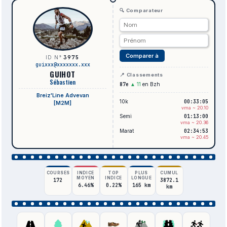
🔍 Comparateur
Comparer à
3975
ID N°
guixxx@xxxxxxx.xxx
GUIHOT
📍 Classements
Sébastien
87e
▲ 11
en Bzh
Breiz'Line Advevan
10k
00:33:05
[M2M]
vma ~ 20.10
Semi
01:13:00
vma ~ 20.36
Marat
02:34:53
vma ~ 20.45
COURSES
INDICE
TOP
PLUS
CUMUL
MOYEN
INDICE
LONGUE
172
3872.1
6.46%
0.22%
165 km
km