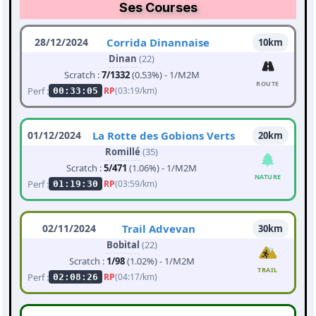
Ses Courses
28/12/2024
Corrida Dinannaise
10km
Dinan
(22)
Scratch :
7/1332
(0.53%) - 1/M2M
ROUTE
Perf :
RP
(03:19/km)
00:33:05
01/12/2024
La Rotte des Gobions Verts
20km
Romillé
(35)
Scratch :
5/471
(1.06%) - 1/M2M
NATURE
Perf :
RP
(03:59/km)
01:19:30
02/11/2024
Trail Advevan
30km
Bobital
(22)
Scratch :
1/98
(1.02%) - 1/M2M
TRAIL
Perf :
RP
(04:17/km)
02:08:26