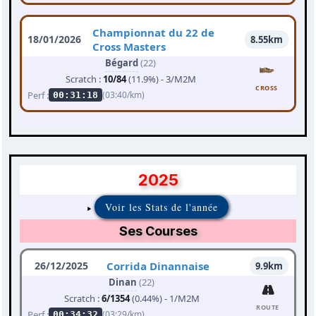
Championnat du 22 de
18/01/2026
8.55km
Cross Masters
Bégard
(22)
Scratch :
10/84
(11.9%) - 3/M2M
CROSS
Perf :
(03:40/km)
00:31:18
2025
Voir les Stats de l'année
Ses Courses
26/12/2025
Corrida Dinannaise
9.9km
Dinan
(22)
Scratch :
6/1354
(0.44%) - 1/M2M
ROUTE
Perf :
(03:29/km)
00:34:32