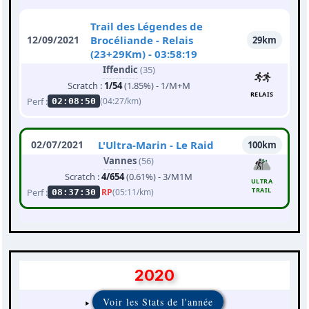
Trail des Légendes de
12/09/2021
Brocéliande - Relais
29km
(23+29Km) - 03:58:19
Iffendic
(35)
Scratch :
1/54
(1.85%) - 1/M+M
RELAIS
Perf :
(04:27/km)
02:08:50
02/07/2021
L'Ultra-Marin - Le Raid
100km
Vannes
(56)
Scratch :
4/654
(0.61%) - 3/M1M
ULTRA
TRAIL
Perf :
RP
(05:11/km)
08:37:30
2020
Voir les Stats de l'année