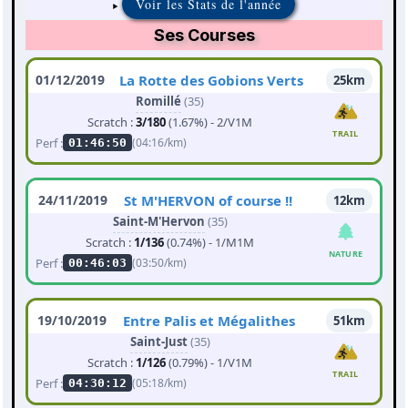
Voir les Stats de l'année
Ses Courses
01/12/2019
La Rotte des Gobions Verts
25km
Romillé
(35)
Scratch :
3/180
(1.67%) - 2/V1M
TRAIL
Perf :
(04:16/km)
01:46:50
24/11/2019
St M'HERVON of course !!
12km
Saint-M'Hervon
(35)
Scratch :
1/136
(0.74%) - 1/M1M
NATURE
Perf :
(03:50/km)
00:46:03
19/10/2019
Entre Palis et Mégalithes
51km
Saint-Just
(35)
Scratch :
1/126
(0.79%) - 1/V1M
TRAIL
Perf :
(05:18/km)
04:30:12