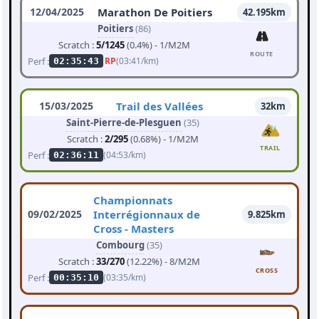
12/04/2025
Marathon De Poitiers
42.195km
Poitiers
(86)
Scratch :
5/1245
(0.4%) - 1/M2M
ROUTE
Perf :
RP
(03:41/km)
02:35:43
15/03/2025
Trail des Vallées
32km
Saint-Pierre-de-Plesguen
(35)
Scratch :
2/295
(0.68%) - 1/M2M
TRAIL
Perf :
(04:53/km)
02:36:11
Championnats
09/02/2025
Interrégionnaux de
9.825km
Cross - Masters
Combourg
(35)
Scratch :
33/270
(12.22%) - 8/M2M
CROSS
Perf :
(03:35/km)
00:35:10