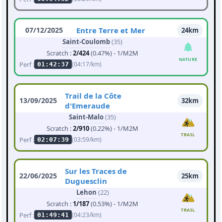
07/12/2025
Entre Terre et Mer
24km
Saint-Coulomb
(35)
Scratch :
2/424
(0.47%) - 1/M2M
NATURE
Perf :
(04:17/km)
01:42:37
Trail de la Côte
13/09/2025
32km
d'Emeraude
Saint-Malo
(35)
Scratch :
2/910
(0.22%) - 1/M2M
TRAIL
Perf :
(03:59/km)
02:07:39
Sur les Traces de
22/06/2025
25km
Duguesclin
Lehon
(22)
Scratch :
1/187
(0.53%) - 1/M2M
TRAIL
Perf :
(04:23/km)
01:49:41