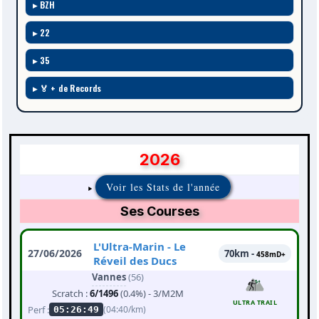
BZH
22
35
🏅 + de Records
2026
Voir les Stats de l'année
Ses Courses
L'Ultra-Marin - Le
27/06/2026
70km -
458mD+
Réveil des Ducs
Vannes
(56)
Scratch :
6/1496
(0.4%) - 3/M2M
ULTRA TRAIL
Perf :
(04:40/km)
05:26:49