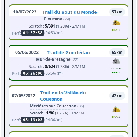
10/07/2022
Trail du Bout du Monde
57km
Plouzané
(29)
Scratch :
5/391
(1.28%) - 2/M1M
TRAIL
Perf :
(04:53/km)
04:37:58
05/06/2022
Trail de Guerlédan
65km
Mur-de-Bretagne
(22)
Scratch :
8/624
(1.28%) - 2/M1M
ULTRA
TRAIL
Perf :
(05:56/km)
06:26:08
Trail de la Vallée du
07/05/2022
42km
Couesnon
Mezières-sur-Couesnon
(35)
Scratch :
1/80
(1.25%) - 1/M1M
TRAIL
Perf :
(04:36/km)
03:13:03