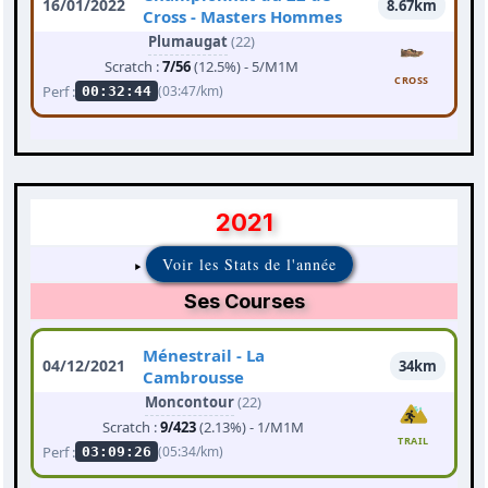
16/01/2022
8.67km
Cross - Masters Hommes
Plumaugat
(22)
Scratch :
7/56
(12.5%) - 5/M1M
CROSS
Perf :
(03:47/km)
00:32:44
2021
Voir les Stats de l'année
Ses Courses
Ménestrail - La
04/12/2021
34km
Cambrousse
Moncontour
(22)
Scratch :
9/423
(2.13%) - 1/M1M
TRAIL
Perf :
(05:34/km)
03:09:26