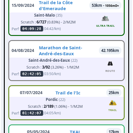
Trail de la Côte
15/09/2024
53km -
1056mD+
d'Emeraude
Saint-Malo
(35)
Scratch :
6/727
(0.83%) - 2/M2M
ULTRA TRAIL
Perf :
(04:42/km)
04:09:28
Marathon de Saint-
04/08/2024
42.195km
André-des-Eaux
Saint-André-des-Eaux
(22)
Scratch :
3/92
(3.26%) - 1/M2M
ROUTE
Perf :
(03:50/km)
02:42:05
07/07/2024
Trail de l'Ic
25km
Pordic
(22)
Scratch :
2/189
(1.06%) - 1/M2M
TRAIL
Perf :
(04:05/km)
01:42:07
05/05/2024
TKAL
17km