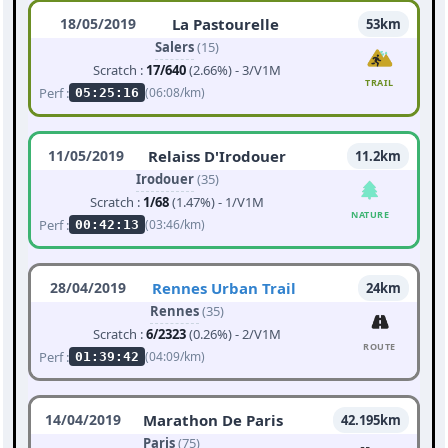
18/05/2019
La Pastourelle
53km
Salers
(15)
Scratch :
17/640
(2.66%) - 3/V1M
TRAIL
Perf :
(06:08/km)
05:25:16
11/05/2019
Relaiss D'Irodouer
11.2km
Irodouer
(35)
Scratch :
1/68
(1.47%) - 1/V1M
NATURE
Perf :
(03:46/km)
00:42:13
28/04/2019
Rennes Urban Trail
24km
Rennes
(35)
Scratch :
6/2323
(0.26%) - 2/V1M
ROUTE
Perf :
(04:09/km)
01:39:42
14/04/2019
Marathon De Paris
42.195km
Paris
(75)