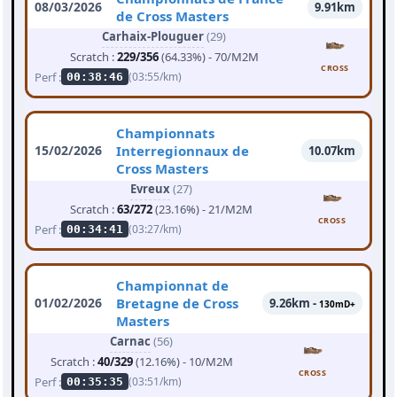
08/03/2026
9.91km
de Cross Masters
Carhaix-Plouguer
(29)
Scratch :
229/356
(64.33%) - 70/M2M
CROSS
Perf :
(03:55/km)
00:38:46
Championnats
15/02/2026
Interregionnaux de
10.07km
Cross Masters
Evreux
(27)
Scratch :
63/272
(23.16%) - 21/M2M
CROSS
Perf :
(03:27/km)
00:34:41
Championnat de
01/02/2026
Bretagne de Cross
9.26km -
130mD+
Masters
Carnac
(56)
Scratch :
40/329
(12.16%) - 10/M2M
CROSS
Perf :
(03:51/km)
00:35:35