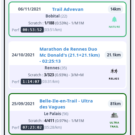
06/11/2021
Trail Advevan
14km
Bobital
(22)
Scratch :
1/188
(0.53%) - 1/M1M
NATURE
Perf :
(03:51/km)
00:53:52
Marathon de Rennes Duo
24/10/2021
Mc Donald's (21.1+21.1km)
21.1km
- 02:25:13
Rennes
(35)
Scratch :
3/323
(0.93%) - 3/M+M
RELAIS
Perf :
(03:31/km)
1:14:07
Belle-Ile-en-Trail - Ultra
25/09/2021
81km
des Vagues
Le Palais
(56)
Scratch :
4/411
(0.97%) - 1/M1M
ULTRA
TRAIL
Perf :
(05:28/km)
07:23:02