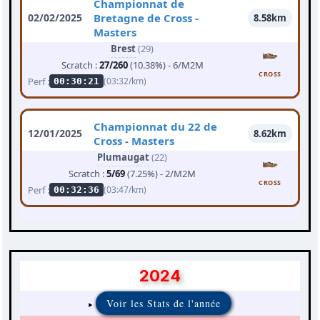
Championnat de
02/02/2025
Bretagne de Cross -
8.58km
Masters
Brest
(29)
Scratch :
27/260
(10.38%) - 6/M2M
CROSS
Perf :
(03:32/km)
00:30:21
Championnat du 22 de
12/01/2025
8.62km
Cross - Masters
Plumaugat
(22)
Scratch :
5/69
(7.25%) - 2/M2M
CROSS
Perf :
(03:47/km)
00:32:36
2024
Voir les Stats de l'année