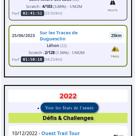
Scratch :
4/103
(3.88%) - 1/M2M
ROUTE
Perf :
(03:50/km)
02:41:51
Sur les Traces de
25/06/2023
25km
Duguesclin
Léhon
(22)
Scratch :
2/128
(1.56%) - 1/M2M
TRAIL
Perf :
(04:25/km)
01:50:18
2022
Voir les Stats de l'année
Défis & Challenges
10/12/2022 -
Ouest Trail Tour