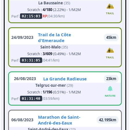
La Baussaine
(35)
Scratch :
4/180
(2.22%) - 1/M2M
TRAIL
Perf :
RP
(04:30/km)
02:15:03
Trail de la Côte
24/09/2023
45km
d'Emeraude
Saint-Malo
(35)
Scratch :
3/609
(0.49%) - 1/M2M
TRAIL
Perf :
(04:41/km)
03:31:05
26/08/2023
La Grande Radieuse
23km
Telgruc-sur-mer
(29)
Scratch :
1/196
(0.51%) - 1/M2M
NATURE
Perf :
(03:59/km)
01:31:40
Marathon de Saint-
06/08/2023
42.195km
André-des-Eaux
Saint-André-des-Eaux
(22)