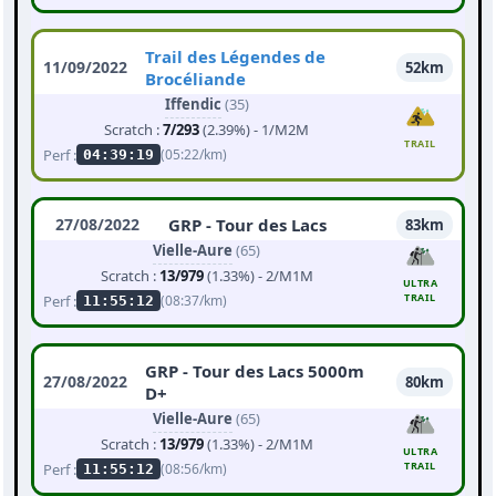
Trail des Légendes de
11/09/2022
52km
Brocéliande
Iffendic
(35)
Scratch :
7/293
(2.39%) - 1/M2M
TRAIL
Perf :
(05:22/km)
04:39:19
27/08/2022
GRP - Tour des Lacs
83km
Vielle-Aure
(65)
Scratch :
13/979
(1.33%) - 2/M1M
ULTRA
TRAIL
Perf :
(08:37/km)
11:55:12
GRP - Tour des Lacs 5000m
27/08/2022
80km
D+
Vielle-Aure
(65)
Scratch :
13/979
(1.33%) - 2/M1M
ULTRA
TRAIL
Perf :
(08:56/km)
11:55:12