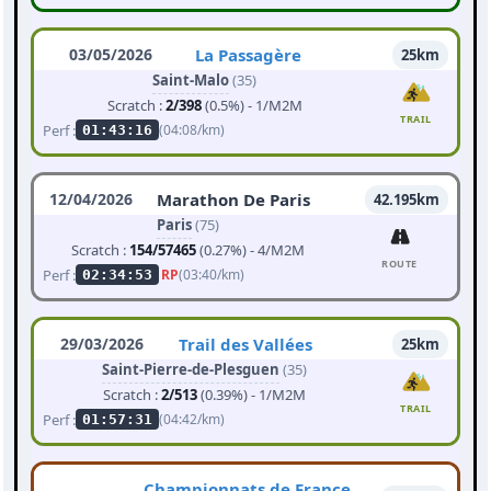
03/05/2026
La Passagère
25km
Saint-Malo
(35)
Scratch :
2/398
(0.5%) - 1/M2M
TRAIL
Perf :
(04:08/km)
01:43:16
12/04/2026
Marathon De Paris
42.195km
Paris
(75)
Scratch :
154/57465
(0.27%) - 4/M2M
ROUTE
Perf :
RP
(03:40/km)
02:34:53
29/03/2026
Trail des Vallées
25km
Saint-Pierre-de-Plesguen
(35)
Scratch :
2/513
(0.39%) - 1/M2M
TRAIL
Perf :
(04:42/km)
01:57:31
Championnats de France