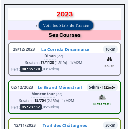
2023
Voir les Stats de l'année
Ses Courses
29/12/2023
La Corrida Dinannaise
10km
Dinan
(22)
Scratch :
17/1123
(1.51%) - 1/M2M
ROUTE
Perf :
(03:32/km)
00:35:20
02/12/2023
Le Grand Ménestrail
54km -
1922mD+
Moncontour
(22)
Scratch :
15/704
(2.13%) - 1/M2M
ULTRA TRAIL
Perf :
(05:59/km)
05:23:32
12/11/2023
Trail des Châtaignes
30km