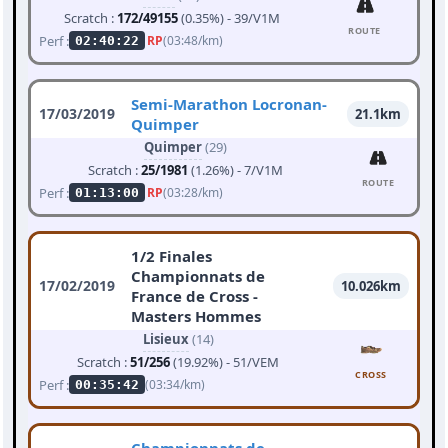
Scratch :
172/49155
(0.35%) - 39/V1M
ROUTE
Perf :
RP
(03:48/km)
02:40:22
Semi-Marathon Locronan-
17/03/2019
21.1km
Quimper
Quimper
(29)
Scratch :
25/1981
(1.26%) - 7/V1M
ROUTE
Perf :
RP
(03:28/km)
01:13:00
1/2 Finales
Championnats de
17/02/2019
10.026km
France de Cross -
Masters Hommes
Lisieux
(14)
Scratch :
51/256
(19.92%) - 51/VEM
CROSS
Perf :
(03:34/km)
00:35:42