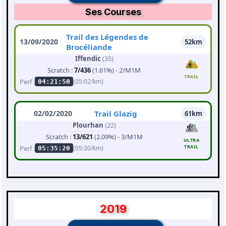
Ses Courses
Trail des Légendes de
13/09/2020
52km
Brocéliande
Iffendic
(35)
Scratch :
7/436
(1.61%) - 2/M1M
TRAIL
Perf :
(05:02/km)
04:21:50
02/02/2020
Trail Glazig
61km
Plourhan
(22)
Scratch :
13/621
(2.09%) - 3/M1M
ULTRA
TRAIL
Perf :
(05:30/km)
05:35:20
2019