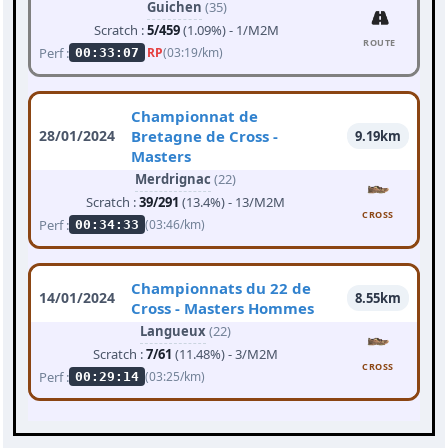
Guichen
(35)
Scratch :
5/459
(1.09%) - 1/M2M
ROUTE
Perf :
RP
(03:19/km)
00:33:07
Championnat de
28/01/2024
Bretagne de Cross -
9.19km
Masters
Merdrignac
(22)
Scratch :
39/291
(13.4%) - 13/M2M
CROSS
Perf :
(03:46/km)
00:34:33
Championnats du 22 de
14/01/2024
8.55km
Cross - Masters Hommes
Langueux
(22)
Scratch :
7/61
(11.48%) - 3/M2M
CROSS
Perf :
(03:25/km)
00:29:14