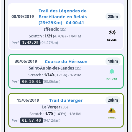
Trail des Légendes de
08/09/2019
Brocéliande en Relais
23km
(23+29Km) - 04:00:41
Iffendic
(35)
Scratch :
1/21
(4.76%) - 1/M+M
RELAIS
Perf :
(04:27/km)
1:42:25
30/06/2019
Course du Hérisson
10km
Saint-Aubin-des-Landes
(35)
Scratch :
1/140
(0.71%) - 1/V1M
NATURE
Perf :
(03:36/km)
00:36:01
15/06/2019
Trail du Verger
28km
Le Verger
(35)
Scratch :
1/70
(1.43%) - 1/V1M
TRAIL
Perf :
(04:12/km)
01:57:48