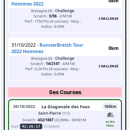
0km
Hommes 2022
Bretagne (0) -
Challenge
Scratch :
5/56
- 2/M1M
CHALLENGE
Perf : 1750 Pts (4 courses) - Moy :
Indice : 8.93%
31/10/2022 -
RunnerBreizh Tour
0km
2022 Hommes
Bretagne (0) -
Challenge
Scratch :
14/2147
- 4/M1M
CHALLENGE
Perf : 0.24 Pts (9 courses) - Moy :
Indice : 0.65%
Ses Courses
20/10/2022
La Diagonale des Fous
165km
Saint-Pierre
(974)
Scratch :
432/1887
(22.89%) - 99/M1M
ULTRA
TRAIL
Perf :
(15:26/km)
42:26:17