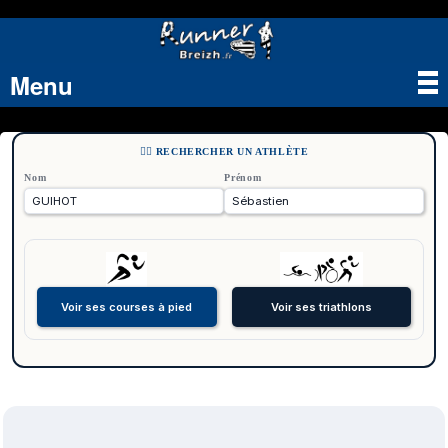
Menu
Tog
nav
🏃‍♂️ RECHERCHER UN ATHLÈTE
Nom
Prénom