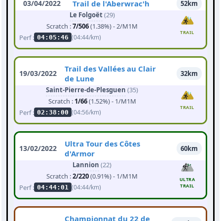
03/04/2022
Trail de l'Aberwrac'h
52km
Le Folgoët
(29)
Scratch :
7/506
(1.38%) - 2/M1M
TRAIL
Perf :
(04:44/km)
04:05:46
Trail des Vallées au Clair
19/03/2022
32km
de Lune
Saint-Pierre-de-Plesguen
(35)
Scratch :
1/66
(1.52%) - 1/M1M
TRAIL
Perf :
(04:56/km)
02:38:00
Ultra Tour des Côtes
13/02/2022
60km
d'Armor
Lannion
(22)
Scratch :
2/220
(0.91%) - 1/M1M
ULTRA
TRAIL
Perf :
(04:44/km)
04:44:01
Championnat du 22 de