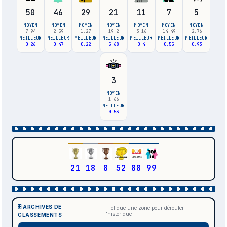
50
46
29
21
11
7
5
MOYEN
MOYEN
MOYEN
MOYEN
MOYEN
MOYEN
MOYEN
7.94
2.59
1.27
19.2
3.16
14.49
2.76
MEILLEUR
MEILLEUR
MEILLEUR
MEILLEUR
MEILLEUR
MEILLEUR
MEILLEUR
0.26
0.47
0.22
5.68
0.4
0.55
0.93
3
MOYEN
1.66
MEILLEUR
0.53
21
18
8
52
88
99
🗄️ ARCHIVES DE
— clique une zone pour dérouler
l'historique
CLASSEMENTS