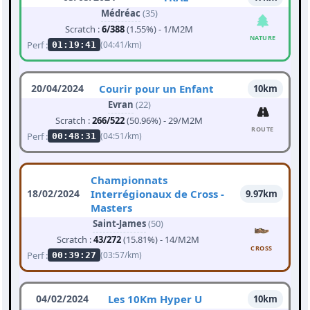
Médréac
(35)
Scratch :
6/388
(1.55%) - 1/M2M
NATURE
Perf :
(04:41/km)
01:19:41
20/04/2024
Courir pour un Enfant
10km
Evran
(22)
Scratch :
266/522
(50.96%) - 29/M2M
ROUTE
Perf :
(04:51/km)
00:48:31
Championnats
18/02/2024
Interrégionaux de Cross -
9.97km
Masters
Saint-James
(50)
Scratch :
43/272
(15.81%) - 14/M2M
CROSS
Perf :
(03:57/km)
00:39:27
04/02/2024
Les 10Km Hyper U
10km