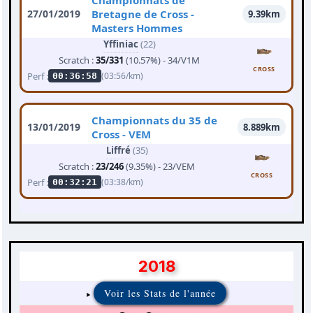
Championnats de
27/01/2019
Bretagne de Cross -
9.39km
Masters Hommes
Yffiniac
(22)
Scratch :
35/331
(10.57%) - 34/V1M
CROSS
Perf :
(03:56/km)
00:36:58
Championnats du 35 de
13/01/2019
8.889km
Cross - VEM
Liffré
(35)
Scratch :
23/246
(9.35%) - 23/VEM
CROSS
Perf :
(03:38/km)
00:32:21
2018
Voir les Stats de l'année