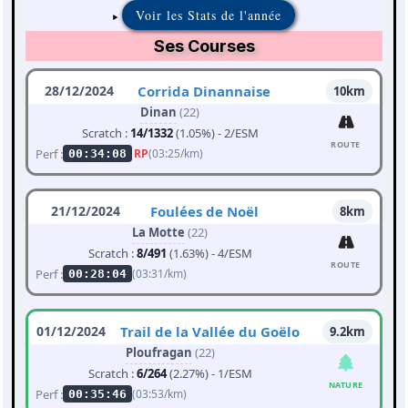
Voir les Stats de l'année
Ses Courses
28/12/2024
Corrida Dinannaise
10km
Dinan
(22)
Scratch :
14/1332
(1.05%) - 2/ESM
ROUTE
Perf :
RP
(03:25/km)
00:34:08
21/12/2024
Foulées de Noël
8km
La Motte
(22)
Scratch :
8/491
(1.63%) - 4/ESM
ROUTE
Perf :
(03:31/km)
00:28:04
01/12/2024
Trail de la Vallée du Goëlo
9.2km
Ploufragan
(22)
Scratch :
6/264
(2.27%) - 1/ESM
NATURE
Perf :
(03:53/km)
00:35:46