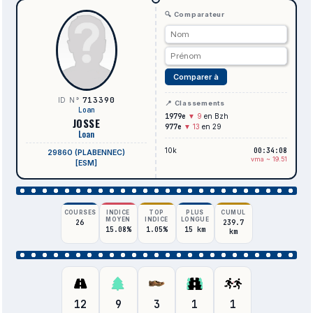
🔍 Comparateur
Comparer à
713390
ID N°
📍 Classements
Loan
1979e
▼ 9
en Bzh
JOSSE
977e
▼ 13
en 29
Loan
10k
00:34:08
29860 (PLABENNEC)
vma ~ 19.51
[ESM]
COURSES
INDICE
TOP
PLUS
CUMUL
MOYEN
INDICE
LONGUE
26
239.7
15.08%
1.05%
15 km
km
12
9
3
1
1