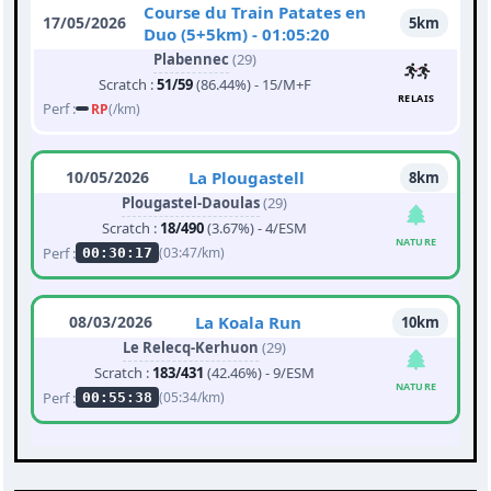
Course du Train Patates en
17/05/2026
5km
Duo (5+5km) - 01:05:20
Plabennec
(29)
Scratch :
51/59
(86.44%) - 15/M+F
RELAIS
Perf :
RP
(/km)
10/05/2026
La Plougastell
8km
Plougastel-Daoulas
(29)
Scratch :
18/490
(3.67%) - 4/ESM
NATURE
Perf :
(03:47/km)
00:30:17
08/03/2026
La Koala Run
10km
Le Relecq-Kerhuon
(29)
Scratch :
183/431
(42.46%) - 9/ESM
NATURE
Perf :
(05:34/km)
00:55:38