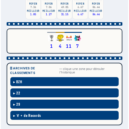
MOYEN
MOYEN
MOYEN
MOYEN
MOYEN
7.36
7.06
49.05
6.67
86.44
MEILLEUR
MEILLEUR
MEILLEUR
MEILLEUR
MEILLEUR
1.05
1.27
31.15
6.67
86.44
1
4
11
7
🗄️ ARCHIVES DE
— clique une zone pour dérouler
l'historique
CLASSEMENTS
BZH
22
29
🏅 + de Records