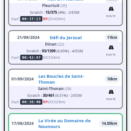
Pleurtuit
(35)
Scratch :
15/375
(4%) - 2/ESM
ROUTE
Perf :
RP
(03:43/km)
00:37:13
21/09/2024
Défi du Jerzual
11km
Dinan
(22)
Scratch :
93/1399
(6.65%) - 4/ESM
ROUTE
Perf :
(03:53/km)
00:42:47
Les Boucles de Saint-
01/09/2024
10km
Thonan
Saint-Thonan
(29)
Scratch :
30/461
(6.51%) - 2/ESM
ROUTE
Perf :
RP
(03:52/km)
00:38:40
La Virée au Domaine de
17/08/2024
14.85km
Nounours