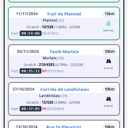
11/11/2024
Trail de Plaintel
12km
Plaintel
(22)
Scratch :
10/538
(1.86%) - 2/ESM
NATURE
Perf :
(04:31/km)
00:54:06
03/11/2024
Taulé-Morlaix
10km
Morlaix
(29)
Scratch :
210/4383
(4.79%) - 22/ESM
ROUTE
Perf :
RP
(03:31/km)
00:35:12
27/10/2024
Corrida de Landivisiau
10km
Landivisiau
(29)
Scratch :
15/520
(2.88%) - 2/ESM
ROUTE
Perf :
RP
(03:42/km)
00:37:05
13/10/2024
Run In Pleurtuit
10km