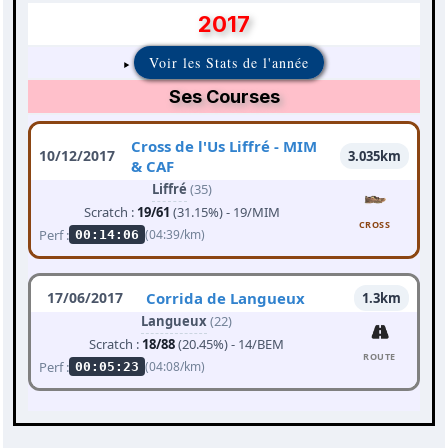
2017
Voir les Stats de l'année
Ses Courses
Cross de l'Us Liffré - MIM
10/12/2017
3.035km
& CAF
Liffré
(35)
Scratch :
19/61
(31.15%) - 19/MIM
CROSS
Perf :
(04:39/km)
00:14:06
17/06/2017
Corrida de Langueux
1.3km
Langueux
(22)
Scratch :
18/88
(20.45%) - 14/BEM
ROUTE
Perf :
(04:08/km)
00:05:23