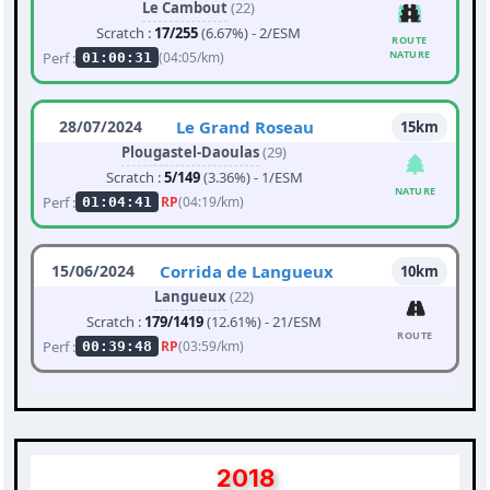
Le Cambout
(22)
Scratch :
17/255
(6.67%) - 2/ESM
ROUTE
NATURE
Perf :
(04:05/km)
01:00:31
28/07/2024
Le Grand Roseau
15km
Plougastel-Daoulas
(29)
Scratch :
5/149
(3.36%) - 1/ESM
NATURE
Perf :
RP
(04:19/km)
01:04:41
15/06/2024
Corrida de Langueux
10km
Langueux
(22)
Scratch :
179/1419
(12.61%) - 21/ESM
ROUTE
Perf :
RP
(03:59/km)
00:39:48
2018