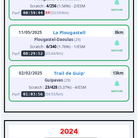
Scratch :
4/256
(1.56%) - 2/ESM
NATURE
Perf :
RP
(03:59/km)
00:59:44
11/05/2025
La Plougastell
8km
Plougastel-Daoulas
(29)
Scratch :
6/340
(1.76%) - 1/ESM
NATURE
Perf :
(03:44/km)
00:29:52
02/02/2025
Trail de Guip'
13km
Guipavas
(29)
Scratch :
23/428
(5.37%) - 4/ESM
NATURE
Perf :
(04:55/km)
01:03:56
2024