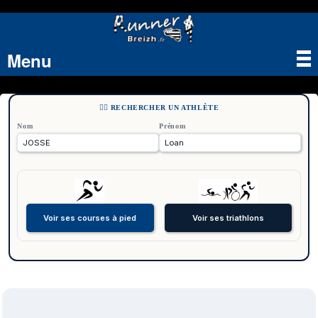
Menu
Tog
nav
🏃‍♂️ RECHERCHER UN ATHLÈTE
Nom
Prénom