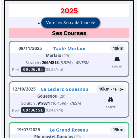
2025
Voir les Stats de l'année
Ses Courses
09/11/2025
Taulé-Morlaix
10km
Morlaix
(29)
Scratch :
266/4818
(5.52%) - 42/ESM
ROUTE
Perf :
(03:37/km)
00:36:05
12/10/2025
La Leclerc Gouesnou
10km -
49mD+
Gouesnou
(29)
Scratch :
91/871
(10.45%) - 7/ESM
ROUTE
Perf :
(03:41/km)
00:36:51
19/07/2025
Le Grand Roseau
15km
Plougastel-Daoulas
(29)