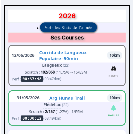
2026
Voir les Stats de l'année
Ses Courses
Corrida de Langueux
13/06/2026
10km
Populaire -50min
Langueux
(22)
Scratch :
102/868
(11.75%) - 15/ESM
ROUTE
Perf :
(03:47/km)
00:37:48
31/05/2026
Arg'Hunau Trail
10km
Plédéliac
(22)
Scratch :
2/157
(1.27%) - 1/ESM
NATURE
Perf :
(03:49/km)
00:38:12