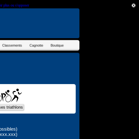
ir plus ou s'opposer
.
Classements
Cagnotte
Boutique
ossibles)
xxx.xxx)