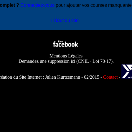
complet ?
Connectez-vous
pour ajouter vos courses manquant
↑ Haut du site ↑
Mentions Légales
Demandez une suppression ici
(
CNIL - Loi 78-17
).
éation du Site Internet :
Julien Kurtzemann
- 02/2015 -
Contact
-