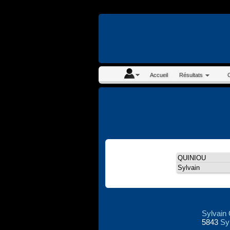
En continuant à navigue
Accueil
Résultats
Sylvain
5843
Sy