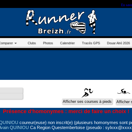
r sur ce site, vous nous autorisez à déposer un cookie à des fins de mesure d'audience.
En savo
Comparer
Clubs
Photos
Calendrier
Tracés GPS
Douar Alré 2026
Présence d'homonymes : merci de faire un choix !
 QUINIOU
coureur(euse) non inscrit(e) (plusieurs homonymes sont p
lvain QUINIOU
Ca Region Questembertoise (pseudo : sylxxx@xxxx