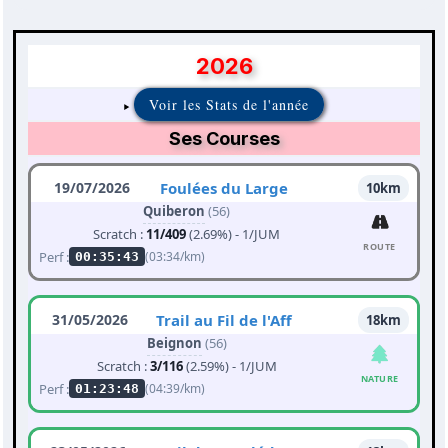
2026
Voir les Stats de l'année
Ses Courses
19/07/2026
Foulées du Large
10km
Quiberon
(56)
Scratch :
11/409
(2.69%) - 1/JUM
ROUTE
Perf :
(03:34/km)
00:35:43
31/05/2026
Trail au Fil de l'Aff
18km
Beignon
(56)
Scratch :
3/116
(2.59%) - 1/JUM
NATURE
Perf :
(04:39/km)
01:23:48