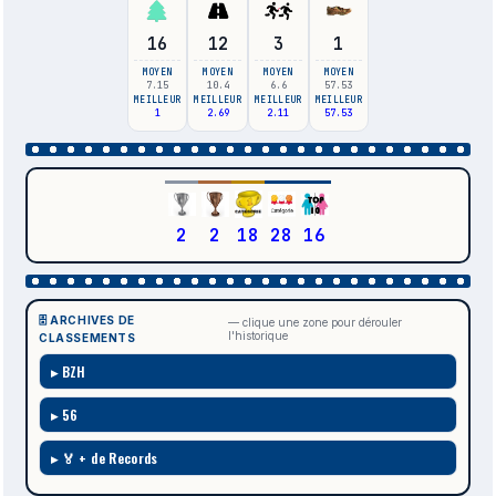
16
12
3
1
MOYEN
MOYEN
MOYEN
MOYEN
7.15
10.4
6.6
57.53
MEILLEUR
MEILLEUR
MEILLEUR
MEILLEUR
1
2.69
2.11
57.53
2
2
18
28
16
🗄️ ARCHIVES DE
— clique une zone pour dérouler
l'historique
CLASSEMENTS
BZH
56
🏅 + de Records