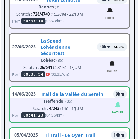
30mD+
Rennes
(35)
Scratch :
728/4740
(15.36%) - 22/JUM
ROUTE
Perf :
(03:43/km)
00:37:10
La Speed
27/06/2025
Lohéacienne
10km -
34mD+
Sécuritest
Lohéac
(35)
Scratch :
26/541
(4.81%) - 1/JUM
ROUTE
Perf :
RP
(03:33/km)
00:35:34
14/06/2025
Trail de la Vallée du Serein
9km
Treffendel
(35)
Scratch :
4/243
(1%) - 1/JUM
NATURE
Perf :
(04:36/km)
00:41:23
05/04/2025
Ti Trail - Le Oyen Trail
14km