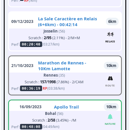
Perf :
RP
(/km)
La Sale Caractère en Relais
09/12/2023
6km
(6+6km) - 00:42:14
Josselin
(56)
Scratch :
2/95
(2.11%) - 2/M+M
RELAIS
Perf :
(03:27/km)
00:20:40
Marathon de Rennes -
21/10/2023
10km
10Km Lamotte
Rennes
(35)
Scratch :
157/1998
(7.86%) - 2/CAM
ROUTE
Perf :
RP
(03:38/km)
00:36:19
16/09/2023
Apollo Trail
10km
Bohal
(56)
Scratch :
2/58
(3.45%) - /M
NATURE
Perf :
(04:49/km)
00:48:08