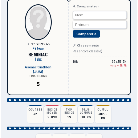
🔍 Comparateur
Comparer à
709965
ID N°
📍 Classements
Féféww
Pas encore classé(e)
REMINIAC
Felix
10k
00:35:34
vma ~ 18.78
Aseaac triathlon
[JUM]
TRIATHLONS
5
COURSES
INDICE
TOP
PLUS
CUMUL
MOYEN
INDICE
LONGUE
32
302.5
9.89%
1%
18 km
km