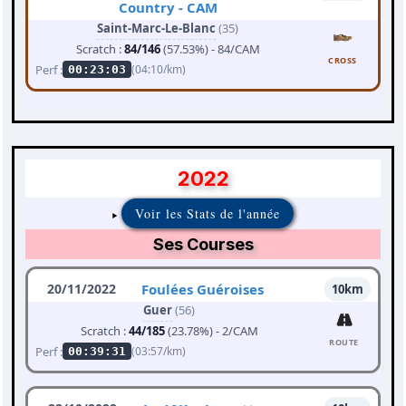
Country - CAM
Saint-Marc-Le-Blanc
(35)
Scratch :
84/146
(57.53%) - 84/CAM
CROSS
Perf :
(04:10/km)
00:23:03
2022
Voir les Stats de l'année
Ses Courses
20/11/2022
Foulées Guéroises
10km
Guer
(56)
Scratch :
44/185
(23.78%) - 2/CAM
ROUTE
Perf :
(03:57/km)
00:39:31