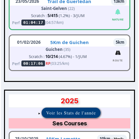
23/05/2026
Trail de Guerlédan
13km
Saint-Gelven
(22)
Scratch :
5/415
(1.2%) - 3/JUM
NATURE
Perf :
(04:57/km)
01:04:17
01/02/2026
5Km de Guichen
5km
Guichen
(35)
Scratch :
10/214
(4.67%) - 1/JUM
ROUTE
Perf :
RP
(03:25/km)
00:17:06
2025
Voir les Stats de l'année
Ses Courses
25/10/2025
10Km Lamotte
10km -