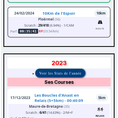
24/02/2024
10Km de l'Espoir
10km
Ploërmel
(56)
Scratch :
29/418
(6.94%) - 1/CAM
ROUTE
Perf :
RP
(03:34/km)
00:35:41
2023
Voir les Stats de l'année
Ses Courses
Les Boucles d'Anast en
17/12/2023
5km
Relais (5+5km) - 00:40:09
Maure-de-Bretagne
(35)
Scratch :
6/41
(14.63%) - 2/M+F
RELAIS