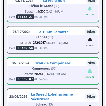
02/11/2024
La Pléla'Run
9km
Plélan-le-Grand
(35)
Scratch :
5/250
(2%) - 1/JUM
NATURE
Perf :
(03:36/km)
00:32:27
26/10/2024
La 10Km Lamotte
10km
Rennes
(35)
Scratch :
272/3267
(8.33%) - 6/JUM
ROUTE
Perf :
(03:36/km)
00:35:58
28/07/2024
Trail de Campénéac
9km
Campénéac
(56)
Scratch :
9/245
(3.67%) - 1/CAM
NATURE
Perf :
(03:54/km)
00:35:07
La Speed Lohéhacienne
28/06/2024
10km
Sécuritest
Lohéac
(35)