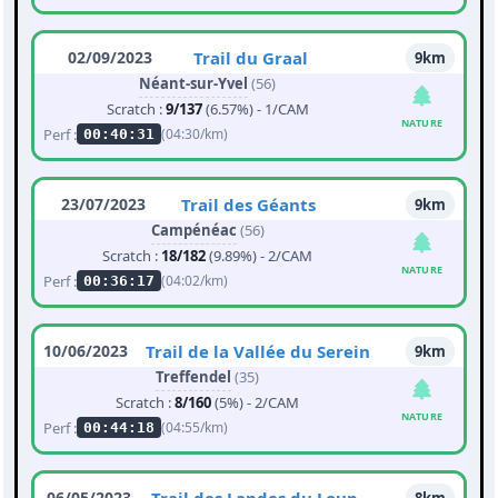
02/09/2023
Trail du Graal
9km
Néant-sur-Yvel
(56)
Scratch :
9/137
(6.57%) - 1/CAM
NATURE
Perf :
(04:30/km)
00:40:31
23/07/2023
Trail des Géants
9km
Campénéac
(56)
Scratch :
18/182
(9.89%) - 2/CAM
NATURE
Perf :
(04:02/km)
00:36:17
10/06/2023
Trail de la Vallée du Serein
9km
Treffendel
(35)
Scratch :
8/160
(5%) - 2/CAM
NATURE
Perf :
(04:55/km)
00:44:18
06/05/2023