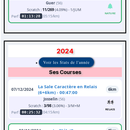
Guer
(56)
Scratch :
11/269
(4.09%) - 1/JUM
NATURE
Perf :
(05:15/km)
01:13:28
2024
Voir les Stats de l'année
Ses Courses
La Sale Caractère en Relais
07/12/2024
6km
(6+6km) - 00:47:00
Josselin
(56)
Scratch :
3/98
(3.06%) - 3/M+M
RELAIS
Perf :
(04:15/km)
00:25:32