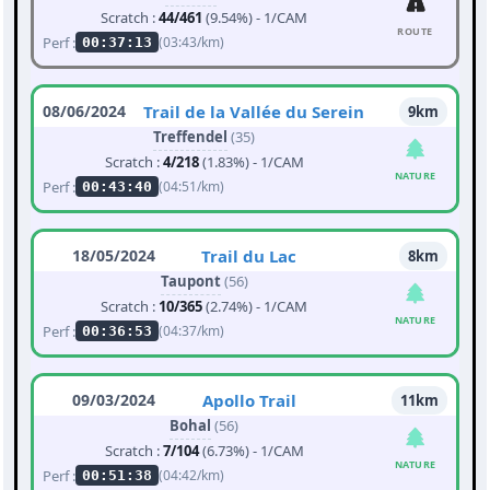
Scratch :
44/461
(9.54%) - 1/CAM
ROUTE
Perf :
(03:43/km)
00:37:13
08/06/2024
Trail de la Vallée du Serein
9km
Treffendel
(35)
Scratch :
4/218
(1.83%) - 1/CAM
NATURE
Perf :
(04:51/km)
00:43:40
18/05/2024
Trail du Lac
8km
Taupont
(56)
Scratch :
10/365
(2.74%) - 1/CAM
NATURE
Perf :
(04:37/km)
00:36:53
09/03/2024
Apollo Trail
11km
Bohal
(56)
Scratch :
7/104
(6.73%) - 1/CAM
NATURE
Perf :
(04:42/km)
00:51:38