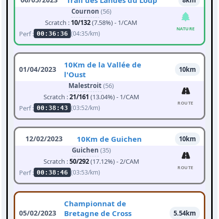
Trail des Landes du Loup
8km
Cournon
(56)
Scratch :
10/132
(7.58%) - 1/CAM
NATURE
Perf :
(04:35/km)
00:36:36
10Km de la Vallée de
01/04/2023
10km
l'Oust
Malestroit
(56)
Scratch :
21/161
(13.04%) - 1/CAM
ROUTE
Perf :
(03:52/km)
00:38:43
12/02/2023
10Km de Guichen
10km
Guichen
(35)
Scratch :
50/292
(17.12%) - 2/CAM
ROUTE
Perf :
(03:53/km)
00:38:46
Championnat de
05/02/2023
Bretagne de Cross
5.54km