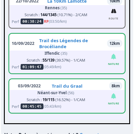
22/10/2022
La 10Km Lamotte
10km
Rennes
(35)
Scratch :
144/1345
(10.71%) - 2/CAM
ROUTE
Perf :
RP
(03:50/km)
00:38:24
Trail des Légendes de
10/09/2022
12km
Brocéliande
Iffendic
(35)
Scratch :
55/139
(39.57%) - 1/CAM
NATURE
Perf :
(05:49/km)
01:09:47
03/09/2022
Trail du Graal
8km
Néant-sur-Yvel
(56)
Scratch :
19/115
(16.52%) - 1/CAM
NATURE
Perf :
(05:43/km)
00:45:45