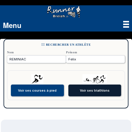
Menu
Tog
nav
🏃‍♂️ RECHERCHER UN ATHLÈTE
Nom
Prénom