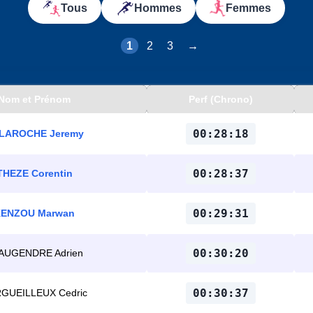
Tous
Hommes
Femmes
1
2
3
→
Nom et Prénom
Perf (Chrono)
00:28:18
LAROCHE Jeremy
00:28:37
THEZE Corentin
00:29:31
ENZOU Marwan
00:30:20
AUGENDRE Adrien
00:30:37
GUEILLEUX Cedric