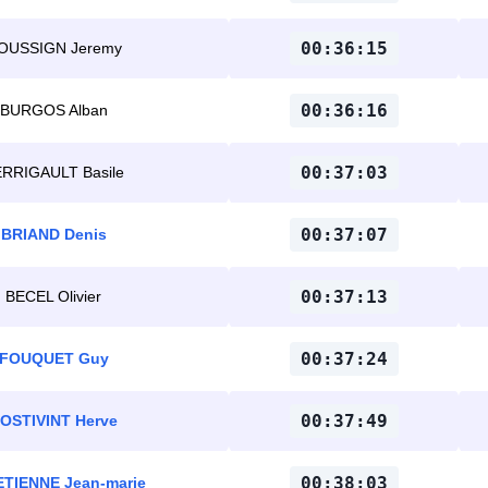
00:36:15
OUSSIGN Jeremy
00:36:16
BURGOS Alban
00:37:03
RRIGAULT Basile
00:37:07
BRIAND Denis
00:37:13
BECEL Olivier
00:37:24
FOUQUET Guy
00:37:49
OSTIVINT Herve
00:38:03
TIENNE Jean-marie