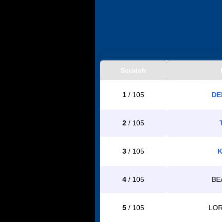
Scratch
1
/ 105
DE
2
/ 105
3
/ 105
K
4
/ 105
BE
5
/ 105
LOR