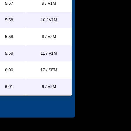
5:57
9 / V1M
5:58
10 / V1M
5:58
8 / V2M
5:59
11 / V1M
6:00
17 / SEM
6:01
9 / V2M