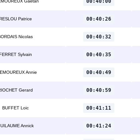
00:40:00
EMOUREUX Gaetan
00:40:26
RESLOU Patrice
00:40:32
BORDAIS Nicolas
00:40:35
FERRET Sylvain
00:40:49
EMOUREUX Annie
00:40:59
RIOCHET Gerard
00:41:11
BUFFET Loic
00:41:24
UILAUME Annick