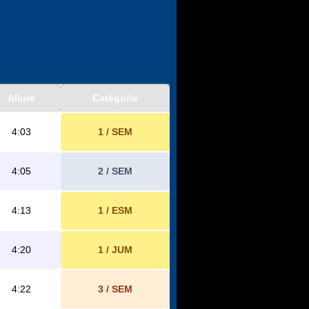
Allure
Catégorie
4:03
1 / SEM
4:05
2 / SEM
4:13
1 / ESM
4:20
1 / JUM
4:22
3 / SEM