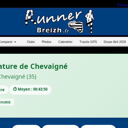
r sur ce site, vous nous autorisez à déposer un cookie à des fins de mesure d'audience.
En savo
Comparer
Clubs
Photos
Calendrier
Tracés GPS
Douar Alré 2026
ature de Chevaigné
Chevaigné (35)
⏱️ Moyen : 00:43:50
ure
 COURSE