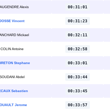
00:31:01
AUGENDRE Alexis
00:31:23
JOSSE Vincent
00:32:11
ANCHARD Mickael
00:32:58
COLIN Antoine
00:33:01
BRETON Stephane
00:33:44
SOUDANI Abdel
00:33:45
ECAUX Sebastien
00:33:57
OUAULT Jerome