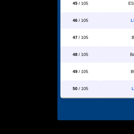
45
/ 105
ES
46
/ 105
L
47
/ 105
48
/ 105
B
49
/ 105
B
50
/ 105
L