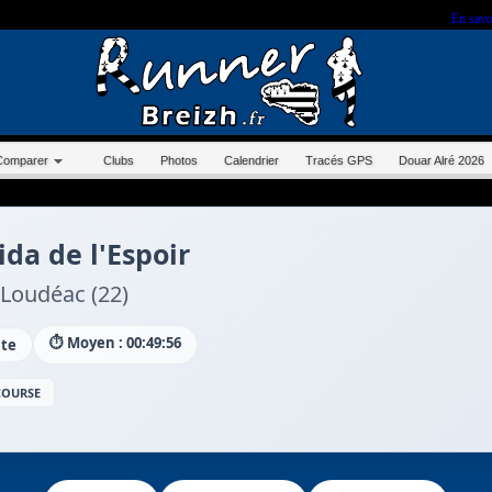
r sur ce site, vous nous autorisez à déposer un cookie à des fins de mesure d'audience.
En savo
Comparer
Clubs
Photos
Calendrier
Tracés GPS
Douar Alré 2026
ida de l'Espoir
Loudéac (22)
⏱️ Moyen : 00:49:56
ute
 COURSE