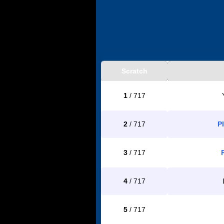
Scratch
1
/ 717
2
/ 717
P
3
/ 717
4
/ 717
5
/ 717