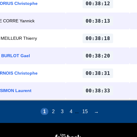
00:38:12
ORIUS Christophe
00:38:13
E CORRE Yannick
00:38:18
 MEILLEUR Thierry
00:38:20
BURLOT Gael
00:38:31
RNOIS Christophe
00:38:33
SIMON Laurent
1
2
3
4
...
15
→