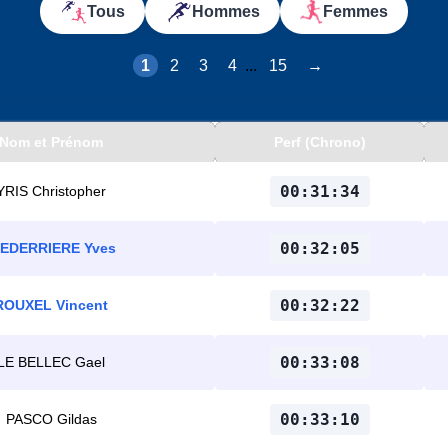
Tous
Hommes
Femmes
1
2
3
4
...
15
→
Nom et Prénom
Perf (Chrono)
00:31:34
YRIS Christopher
00:32:05
IEDERRIERE Yves
00:32:22
ROUXEL Vincent
00:33:08
LE BELLEC Gael
00:33:10
PASCO Gildas