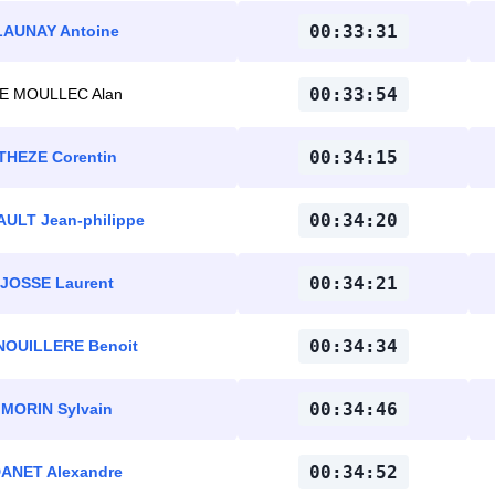
00:33:31
LAUNAY Antoine
00:33:54
E MOULLEC Alan
00:34:15
THEZE Corentin
00:34:20
AULT Jean-philippe
00:34:21
JOSSE Laurent
00:34:34
NOUILLERE Benoit
00:34:46
MORIN Sylvain
00:34:52
ANET Alexandre