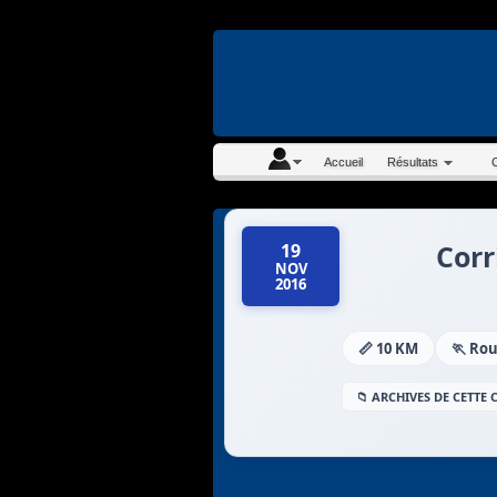
En continuant à navigue
Accueil
Résultats
Corr
19
NOV
2016
📏 10 KM
🏃 Ro
📁 ARCHIVES DE CETTE