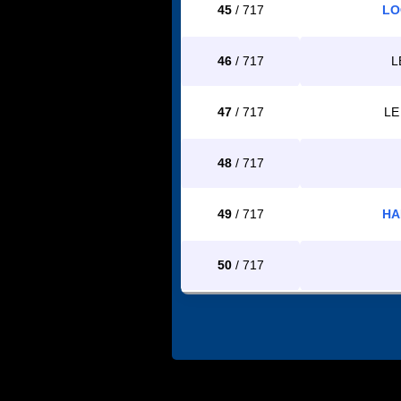
45
/ 717
LO
46
/ 717
L
47
/ 717
LE
48
/ 717
49
/ 717
HA
50
/ 717