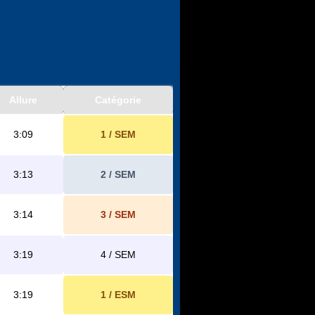
Allure
Catégorie
3:09
1 / SEM
3:13
2 / SEM
3:14
3 / SEM
3:19
4 / SEM
3:19
1 / ESM