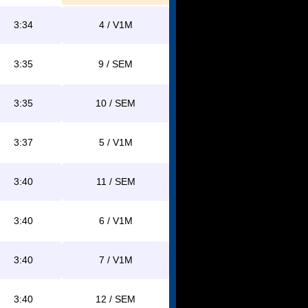
3:34
4 / V1M
3:35
9 / SEM
3:35
10 / SEM
3:37
5 / V1M
3:40
11 / SEM
3:40
6 / V1M
3:40
7 / V1M
3:40
12 / SEM