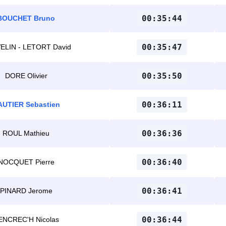
00:35:44
BOUCHET Bruno
00:35:47
ELIN - LETORT David
00:35:50
DORE Olivier
00:36:11
UTIER Sebastien
00:36:36
ROUL Mathieu
00:36:40
NOCQUET Pierre
00:36:41
PINARD Jerome
00:36:44
ENCREC'H Nicolas