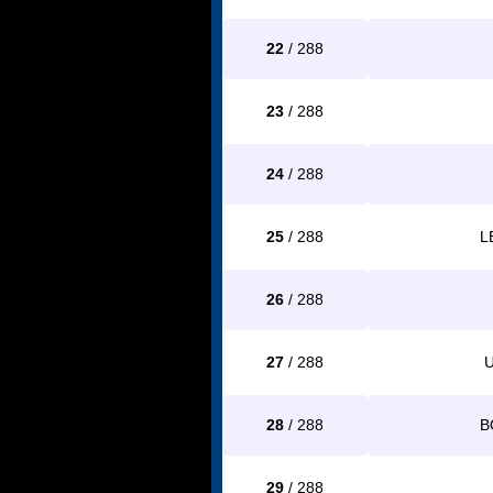
22
/ 288
23
/ 288
24
/ 288
25
/ 288
L
26
/ 288
27
/ 288
28
/ 288
B
29
/ 288