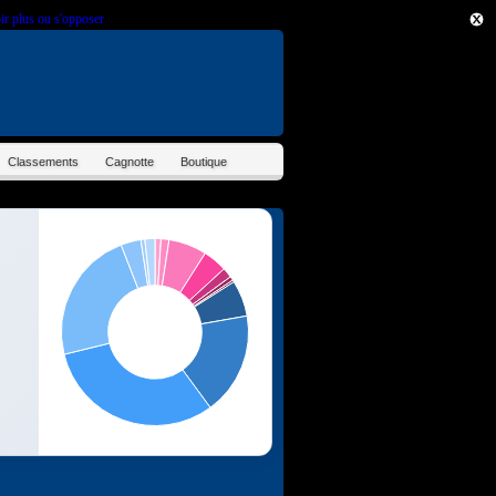
ir plus ou s'opposer
.
Classements
Cagnotte
Boutique