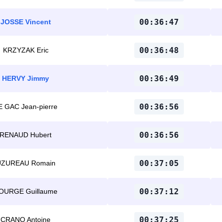
00:36:47
JOSSE Vincent
00:36:48
KRZYZAK Eric
00:36:49
HERVY Jimmy
00:36:56
E GAC Jean-pierre
00:36:56
RENAUD Hubert
00:37:05
UZUREAU Romain
00:37:12
OURGE Guillaume
00:37:25
CRANO Antoine