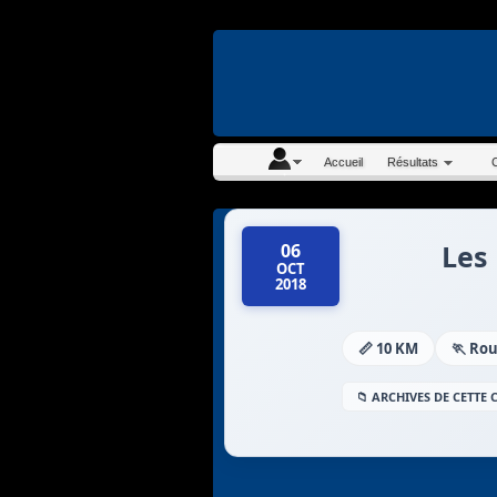
En continuant à navigue
Accueil
Résultats
Les
06
OCT
2018
📏 10 KM
🏃 Ro
📁 ARCHIVES DE CETTE