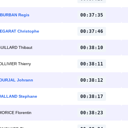
00:37:35
BURBAN Regis
00:37:46
EGARAT Christophe
00:38:10
UILLARD Thibaut
00:38:11
OLLIVIER Thierry
00:38:12
OURJAL Johrann
00:38:17
ALLAND Stephane
00:38:23
MORICE Florentin