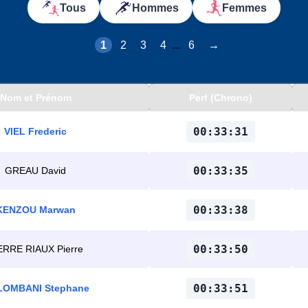
Tous
Hommes
Femmes
1
2
3
4
...
6
→
Nom et Prénom
Perf (Chrono)
00:33:31
VIEL Frederic
00:33:35
GREAU David
00:33:38
KENZOU Marwan
00:33:50
ERRE RIAUX Pierre
00:33:51
OMBANI Stephane