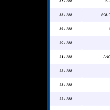
37
/ 288
BL
38
/ 288
SOUD
39
/ 288
40
/ 288
41
/ 288
ANG
42
/ 288
43
/ 288
44
/ 288