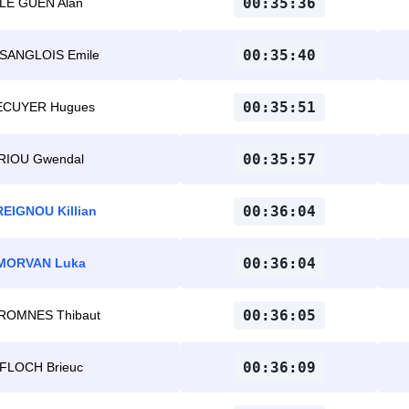
00:35:36
LE GUEN Alan
00:35:40
SANGLOIS Emile
00:35:51
ECUYER Hugues
00:35:57
RIOU Gwendal
00:36:04
EIGNOU Killian
00:36:04
MORVAN Luka
00:36:05
ROMNES Thibaut
00:36:09
FLOCH Brieuc