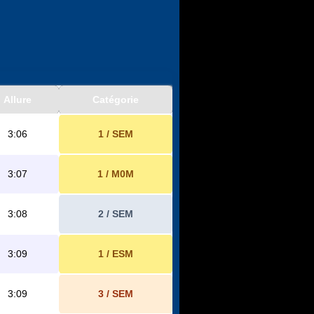
Allure
Catégorie
3:06
1 / SEM
3:07
1 / M0M
3:08
2 / SEM
3:09
1 / ESM
3:09
3 / SEM