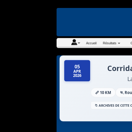
En continuant à navigue
Accueil
Résultats
Corrid
05
APR
2026
L
📏 10 KM
🏃 Ro
📁 ARCHIVES DE CETTE