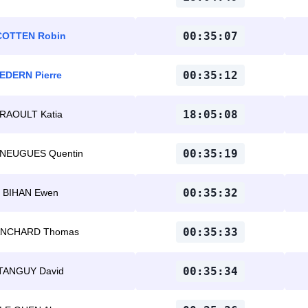
00:35:07
COTTEN Robin
00:35:12
EDERN Pierre
18:05:08
RAOULT Katia
00:35:19
NEUGUES Quentin
00:35:32
BIHAN Ewen
00:35:33
ANCHARD Thomas
00:35:34
TANGUY David