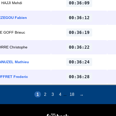
00:36:09
HAJJI Mehdi
00:36:12
EZEGOU Fabien
00:36:19
E GOFF Brieuc
00:36:22
RRE Christophe
00:36:24
NNUZEL Mathieu
00:36:28
FFRET Frederic
1
2
3
4
...
18
→