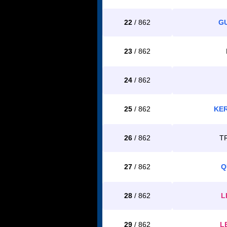
22
/ 862
GU
23
/ 862
24
/ 862
25
/ 862
KER
26
/ 862
T
27
/ 862
Q
28
/ 862
L
29
/ 862
L