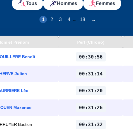
Tous
Hommes
Femmes
1
2
3
4
...
18
→
Nom et Prénom
Perf (Chrono)
00:30:56
OUILLERE Benoît
00:31:14
HERVE Julien
00:31:20
AURRIERE Léo
00:31:26
AOUEN Maxence
00:31:32
RRUYER Bastien