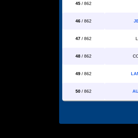
45
/ 862
46
/ 862
J
47
/ 862
L
48
/ 862
CO
49
/ 862
LA
50
/ 862
AU