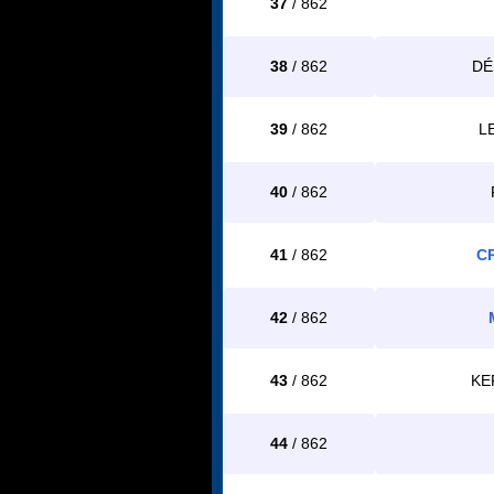
37
/ 862
38
/ 862
DÉ
39
/ 862
L
40
/ 862
41
/ 862
CR
42
/ 862
43
/ 862
KE
44
/ 862