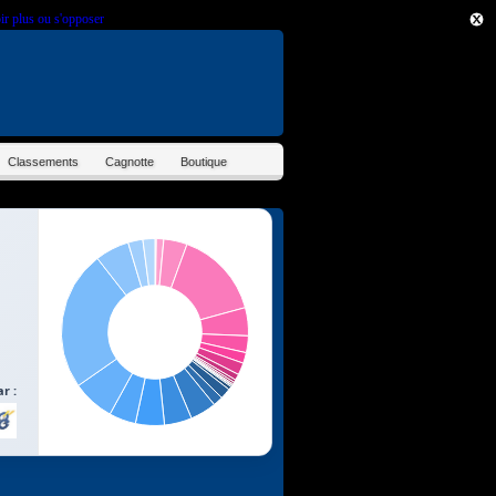
ir plus ou s'opposer
.
Classements
Cagnotte
Boutique
r :