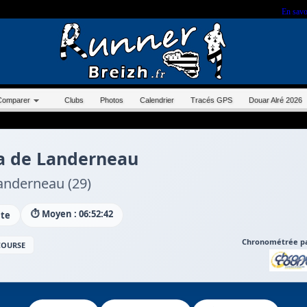
r sur ce site, vous nous autorisez à déposer un cookie à des fins de mesure d'audience.
En savo
Comparer
Clubs
Photos
Calendrier
Tracés GPS
Douar Alré 2026
a de Landerneau
anderneau (29)
⏱️ Moyen : 06:52:42
ute
Chronométrée pa
 COURSE