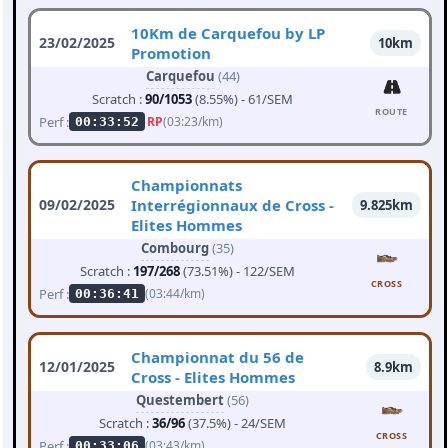
10Km de Carquefou by LP
23/02/2025
10km
Promotion
Carquefou
(44)
Scratch :
90/1053
(8.55%) - 61/SEM
ROUTE
Perf :
RP
(03:23/km)
00:33:52
Championnats
09/02/2025
Interrégionnaux de Cross -
9.825km
Elites Hommes
Combourg
(35)
Scratch :
197/268
(73.51%) - 122/SEM
CROSS
Perf :
(03:44/km)
00:36:41
Championnat du 56 de
12/01/2025
8.9km
Cross - Elites Hommes
Questembert
(56)
Scratch :
36/96
(37.5%) - 24/SEM
CROSS
Perf :
(03:43/km)
00:33:06