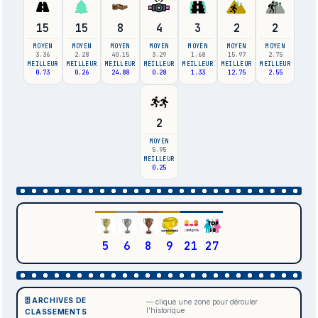
15
15
8
4
3
2
2
MOYEN
MOYEN
MOYEN
MOYEN
MOYEN
MOYEN
MOYEN
3.36
2.28
40.15
3.29
1.68
15.97
2.75
MEILLEUR
MEILLEUR
MEILLEUR
MEILLEUR
MEILLEUR
MEILLEUR
MEILLEUR
0.73
0.26
24.88
0.28
1.33
12.75
2.55
2
MOYEN
5.95
MEILLEUR
0.25
5
6
8
9
21
27
🗄️ ARCHIVES DE
— clique une zone pour dérouler
l'historique
CLASSEMENTS