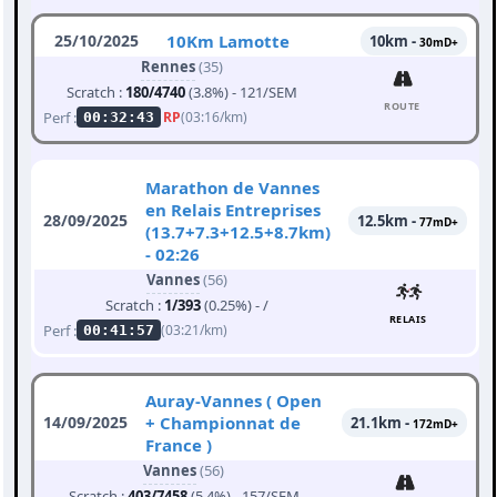
25/10/2025
10Km Lamotte
10km -
30mD+
Rennes
(35)
Scratch :
180/4740
(3.8%) - 121/SEM
ROUTE
Perf :
RP
(03:16/km)
00:32:43
Marathon de Vannes
en Relais Entreprises
28/09/2025
12.5km -
77mD+
(13.7+7.3+12.5+8.7km)
- 02:26
Vannes
(56)
Scratch :
1/393
(0.25%) - /
RELAIS
Perf :
(03:21/km)
00:41:57
Auray-Vannes ( Open
14/09/2025
+ Championnat de
21.1km -
172mD+
France )
Vannes
(56)
Scratch :
403/7458
(5.4%) - 157/SEM