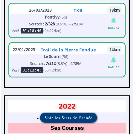
26/03/2023
TKB
18km
Pontivy
(56)
Scratch :
2/328
(0.61%) - 2/SEM
NATURE
Perf :
(04:22/km)
01:18:40
22/01/2023
Trail de la Pierre Fendue
14km
Le Sourn
(56)
Scratch :
7/212
(3.3%) - 5/SEM
NATURE
Perf :
(05:12/km)
01:12:43
2022
Voir les Stats de l'année
Ses Courses