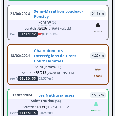
Semi-Marathon Loudéac-
21/04/2024
21.1km
Pontivy
Pontivy
(56)
Scratch :
8/836
(0.96%) - 6/SEM
ROUTE
Perf :
RP
(03:32/km)
01:14:42
Championnats
18/02/2024
Interrégions de Cross
4.29km
Court Hommes
Saint-James
(50)
Scratch :
53/213
(24.88%) - 36/SEM
CROSS
Perf :
(03:57/km)
00:16:55
11/02/2024
Les Nathurialaises
15.5km
Saint-Thuriau
(56)
Scratch :
1/171
(0.58%) - 1/SEM
NATURE
Perf :
(04:24/km)
01:08:15