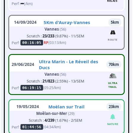
RELAIS
Perf :
(/km)
14/09/2024
5Km d'Auray-Vannes
5km
Vannes
(56)
Scratch :
23/233
(9.87%) - 11/SEM
ROUTE
Perf :
RP
(03:13/km)
00:16:05
Ultra Marin - Le Réveil des
29/06/2024
70km
Ducs
Vannes
(56)
Scratch :
21/823
(2.55%) - 13/SEM
ULTRA
TRAIL
Perf :
(05:25/km)
06:19:15
19/05/2024
Moëlan sur Trail
23km
Moêlan-sur-Mer
(29)
Scratch :
4/239
(1.67%) - 2/SEM
NATURE
Perf :
(04:34/km)
01:44:56