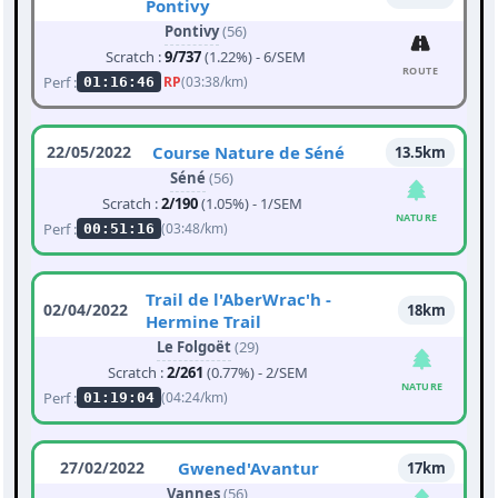
Pontivy
Pontivy
(56)
Scratch :
9/737
(1.22%) - 6/SEM
ROUTE
Perf :
RP
(03:38/km)
01:16:46
22/05/2022
Course Nature de Séné
13.5km
Séné
(56)
Scratch :
2/190
(1.05%) - 1/SEM
NATURE
Perf :
(03:48/km)
00:51:16
Trail de l'AberWrac'h -
02/04/2022
18km
Hermine Trail
Le Folgoët
(29)
Scratch :
2/261
(0.77%) - 2/SEM
NATURE
Perf :
(04:24/km)
01:19:04
27/02/2022
Gwened'Avantur
17km
Vannes
(56)