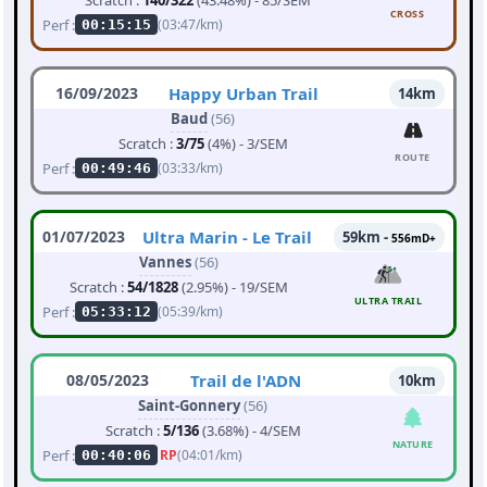
Scratch :
140/322
(43.48%) - 85/SEM
CROSS
Perf :
(03:47/km)
00:15:15
16/09/2023
Happy Urban Trail
14km
Baud
(56)
Scratch :
3/75
(4%) - 3/SEM
ROUTE
Perf :
(03:33/km)
00:49:46
01/07/2023
Ultra Marin - Le Trail
59km -
556mD+
Vannes
(56)
Scratch :
54/1828
(2.95%) - 19/SEM
ULTRA TRAIL
Perf :
(05:39/km)
05:33:12
08/05/2023
Trail de l'ADN
10km
Saint-Gonnery
(56)
Scratch :
5/136
(3.68%) - 4/SEM
NATURE
Perf :
RP
(04:01/km)
00:40:06