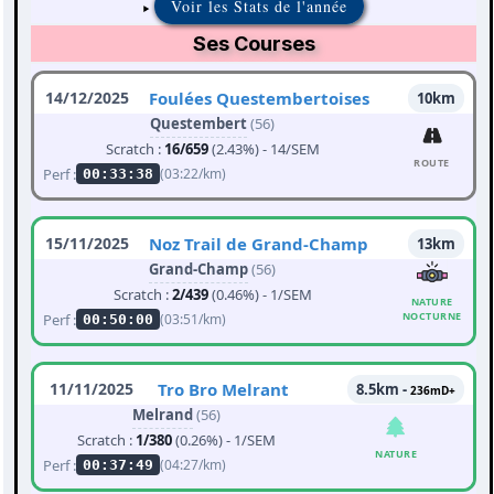
Voir les Stats de l'année
Ses Courses
14/12/2025
Foulées Questembertoises
10km
Questembert
(56)
Scratch :
16/659
(2.43%) - 14/SEM
ROUTE
Perf :
(03:22/km)
00:33:38
15/11/2025
Noz Trail de Grand-Champ
13km
Grand-Champ
(56)
Scratch :
2/439
(0.46%) - 1/SEM
NATURE
NOCTURNE
Perf :
(03:51/km)
00:50:00
11/11/2025
Tro Bro Melrant
8.5km -
236mD+
Melrand
(56)
Scratch :
1/380
(0.26%) - 1/SEM
NATURE
Perf :
(04:27/km)
00:37:49