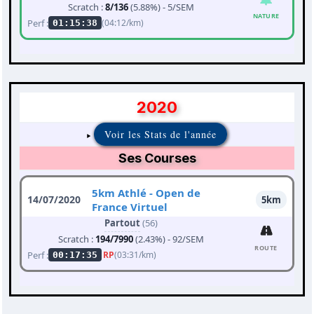
Scratch :
8/136
(5.88%) - 5/SEM
NATURE
Perf :
(04:12/km)
01:15:38
2020
Voir les Stats de l'année
Ses Courses
5km Athlé - Open de
14/07/2020
5km
France Virtuel
Partout
(56)
Scratch :
194/7990
(2.43%) - 92/SEM
ROUTE
Perf :
RP
(03:31/km)
00:17:35