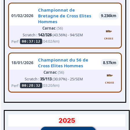
Championnat de
01/02/2026
Bretagne de Cross Elites
9.236km
Hommes
Carnac
(56)
Scratch :
142/326
(43.56%) - 94/SEM
CROSS
Perf :
(04:02/km)
00:37:12
Championnat du 56 de
18/01/2026
8.57km
Cross Elites Hommes
Carnac
(56)
Scratch :
35/113
(30.97%) - 25/SEM
CROSS
Perf :
(03:20/km)
00:28:32
2025