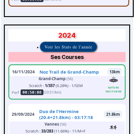
2024
Voir les Stats de l'année
Ses Courses
16/11/2024
Noz Trail de Grand-Champ
13km
Grand-Champ
(56)
Scratch :
1/357
(0.28%) - 1/SEM
NATURE
NOCTURNE
Perf :
(03:51/km)
00:50:08
Duo de l'Hermine
29/09/2024
21.8km
(20.4+21.8km) - 03:17:18
Vannes
(56)
Scratch :
33/283
(11.66%) - 11/M+F