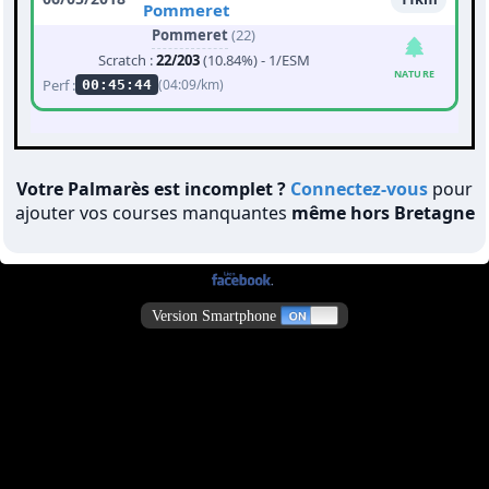
Pommeret
Pommeret
(22)
Scratch :
22/203
(10.84%) - 1/ESM
NATURE
Perf :
(04:09/km)
00:45:44
Votre Palmarès est incomplet ?
Connectez-vous
pour
ajouter vos courses manquantes
même hors Bretagne
Version Smartphone