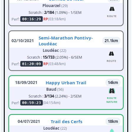
Plouarzel
(29)
Scratch :
2/184
(1.09%) - 1/SEM
ROUTE
Perf :
RP
(03:18/km)
00:16:29
Semi-Marathon Pontivy-
02/10/2021
21.1km
Loudéac
Loudéac
(22)
Scratch :
15/733
(2.05%) - 6/SEM
ROUTE
Perf :
RP
(03:48/km)
01:20:09
18/09/2021
Happy Urban Trail
14km
Baud
(56)
Scratch :
3/134
(2.24%) - 2/SEM
ROUTE
NATURE
Perf :
(04:15/km)
00:59:23
04/07/2021
Trail des Cerfs
18km
Loudéac
(22)