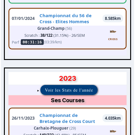
Championnat du 56 de
07/01/2024
8.585km
Cross - Elites Hommes
Grand-Champ
(56)
Scratch :
38/122
(31.15%) - 26/SEM
CROSS
Perf :
(03:39/km)
00:31:16
2023
Voir les Stats de l'année
Ses Courses
Championnat de
26/11/2023
4.035km
Bretagne de Cross Court
Carhaix-Plouguer
(29)