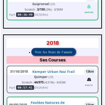
Guipronvel
(29)
Scratch :
3/150
(2%) - 3/SEM
NATURE
Perf :
(04:36/km)
00:36:49
2018
Voir les Stats de l'année
Ses Courses
31/10/2018
Kemper Urban Noz Trail
13km
Quimper
(29)
Scratch :
44/975
(4.51%) - 6/ESM
ROUTE
Perf :
(04:26/km)
00:57:41
Foulées Natures de
06/05/2018
11km