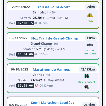
20/11/2022
Trail de Saint-Nolff
29km
Saint-Nolff
(56)
Scratch :
26/204
(12.75%) - 10/SEM
TRAIL
Perf :
(05:07/km)
02:28:15
05/11/2022
Noz Trail de Grand-Champ
13km
Grand-Champ
(56)
Scratch :
3/213
(1.41%) - 2/SEM
NATURE
NOCTURNE
Perf :
(04:10/km)
00:54:09
16/10/2022
Marathon de Vannes
42.195km
Vannes
(56)
Scratch :
21/1422
(1.48%) - 6/SEM
ROUTE NATURE
Perf :
RP
(04:13/km)
02:58:06
Semi-Marathon Loudéac-
02/10/2022
21.1km