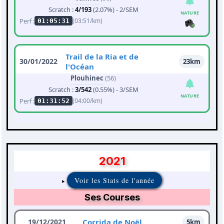
Scratch :
4/193
(2.07%) - 2/SEM
NATURE
Perf :
(03:51/km)
01:05:31
Trail de la Ria et de
30/01/2022
23km
l'Océan
Plouhinec
(56)
Scratch :
3/542
(0.55%) - 3/SEM
NATURE
Perf :
(04:00/km)
01:31:52
2021
Voir les Stats de l'année
Ses Courses
19/12/2021
Corrida de Noël
5km