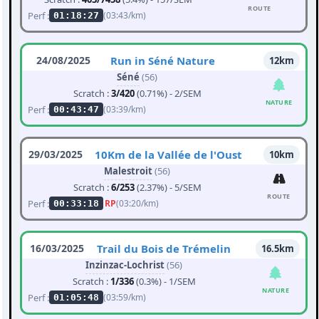
ROUTE
Perf :
(03:43/km)
01:18:27
24/08/2025
Run in Séné Nature
12km
Séné
(56)
Scratch :
3/420
(0.71%) - 2/SEM
NATURE
Perf :
(03:39/km)
00:43:47
29/03/2025
10Km de la Vallée de l'Oust
10km
Malestroit
(56)
Scratch :
6/253
(2.37%) - 5/SEM
ROUTE
Perf :
RP
(03:20/km)
00:33:18
16/03/2025
Trail du Bois de Trémelin
16.5km
Inzinzac-Lochrist
(56)
Scratch :
1/336
(0.3%) - 1/SEM
NATURE
Perf :
(03:59/km)
01:05:48