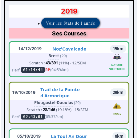
2019
Voir les Stats de l'année
Ses Courses
14/12/2019
Noz'Cavalcade
15km
Brest
(29)
Scratch :
43/391
(11%) - 12/SEM
NATURE
NOCTURNE
Perf :
RP
(04:59/km)
01:14:44
Trail de la Pointe
19/10/2019
29km
d'Armorique
Plougastel-Daoulas
(29)
Scratch :
28/146
(19.18%) - 15/SEM
TRAIL
Perf :
(05:37/km)
02:43:01
05/10/2019
La Toul An Dour
8km