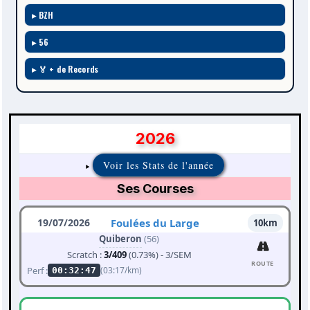
BZH
56
🏅 + de Records
2026
Voir les Stats de l'année
Ses Courses
19/07/2026
Foulées du Large
10km
Quiberon
(56)
Scratch :
3/409
(0.73%) - 3/SEM
ROUTE
Perf :
(03:17/km)
00:32:47