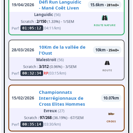
Défi Run Languidic
19/04/2026
15.6km -
281mD+
- Mané Coêt Liven
Languidic
(56)
Scratch :
2/150
(1.33%) - 1/SEM
ROUTE NATURE
Perf :
(04:11/km)
01:05:12
10Km de la vallée de
28/03/2026
10km -
25mD+
l'Oust
Malestroit
(56)
Scratch :
3/312
(0.96%) - 3/SEM
ROUTE
Perf :
RP
(03:15/km)
00:32:34
Championnats
15/02/2026
Interrégionnaux de
10.07km
Cross Elites Hommes
Evreux
(27)
Scratch :
97/268
(36.19%) - 67/SEM
CROSS
Perf :
(03:30/km)
00:35:14