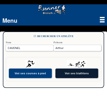
Menu
Tog
nav
🏃‍♂️ RECHERCHER UN ATHLÈTE
Nom
Prénom