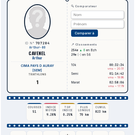
🔍 Comparateur
Comparer à
707284
ID N°
📍 Classements
Arthur-80
254e
▲ 8
en Bzh
CAVENEL
29e
(-)
en 56
Arthur
10k
00:32:34
CIMA PAYS D AURAY
vma ~ 20.51
[SEM]
Semi
01:14:42
TRIATHLONS
vma ~ 19.98
1
Marat
02:58:06
vma ~ 17.79
COURSES
INDICE
TOP
PLUS
CUMUL
MOYEN
INDICE
LONGUE
51
823 km
9.28%
0.25%
70 km