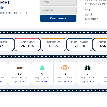
REL
⚡ RECORDS PE
tin
10 km
VIGILANTE DE FOUGE ...
Semi
Comparer à
Marathon
URSES
INDICE MOY
TOP INDICE
PLUS LONGUE
CUMUL
47
26.19%
0.6%
21.1k
456
12
5
3
2
.02
Moy. 63.54
Moy. 10.14
Moy. 48.62
Moy. 9.78
Mo
6%
Top:
22.02%
Top:
3.08%
Top:
46.67%
Top:
0.81%
To