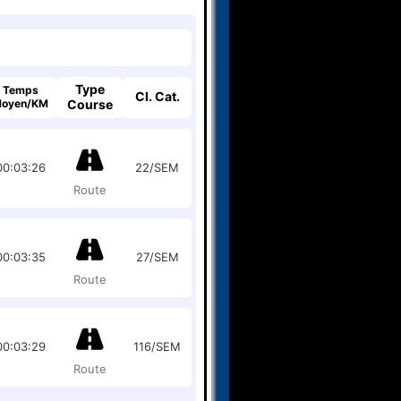
Type
Temps
Cl. Cat.
oyen/KM
Course
00:03:26
22/SEM
Route
00:03:35
27/SEM
Route
00:03:29
116/SEM
Route