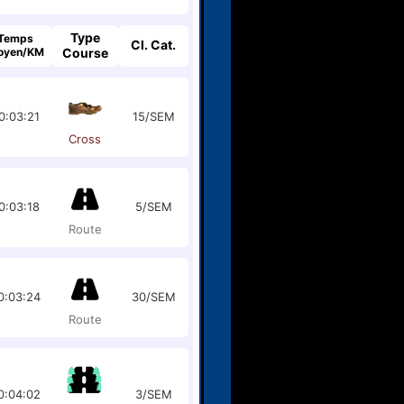
Type
Temps
Cl. Cat.
oyen/KM
Course
0:03:21
15/SEM
Cross
0:03:18
5/SEM
Route
0:03:24
30/SEM
Route
0:04:02
3/SEM