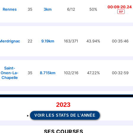
00:09:20.24
Rennes
35
3km
6/12
50%
RP
Merdrignac
22
9.19km
163/371
43.94%
00:35:46
Saint-
Onen-La-
35
8.715km
102/216
47.22%
00:32:59
Chapelle
2023
VOIR LES STATS DE L'ANNÉE
SES COURSES