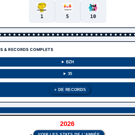
1
5
10
TS & RECORDS COMPLETS
BZH
35
+ DE RECORDS
2026
VOIR LES STATS DE L'ANNÉE