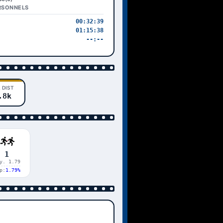
RSONNELS
00:32:39
01:15:38
--:--
 DIST
.8k
1
y. 1.79
p:
1.79%