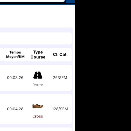
Type
Temps
Cl. Cat.
Moyen/KM
Course
00:03:26
26/SEM
Route
00:04:28
128/SEM
Cross