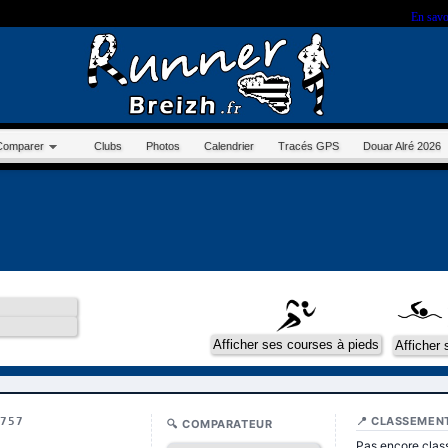
r sur ce site, vous nous autorisez à déposer un cookie à des fins de mesure d'audience.
En savo
Comparer
Clubs
Photos
Calendrier
Tracés GPS
Douar Alré 2026
📍 CLASSEMEN
4757
🔍 COMPARATEUR
Pas encore clas