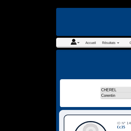
En continuant à navigue
Accueil
Résultats
ID N°
1
Cc35