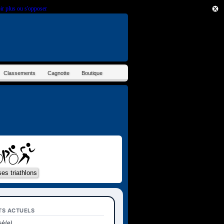
ir plus ou s'opposer
.
Classements
Cagnotte
Boutique
TS ACTUELS
sé(e)