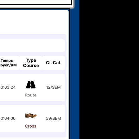
Type
Temps
Cl. Cat.
oyen/KM
Course
00:03:24
12/SEM
Route
00:04:00
59/SEM
Cross