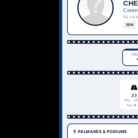
CHE
Coren
S/L LA 
SEM
CO
23
Moy. 10
Top:
0.
🏅 PALMARÈS & PODIUMS