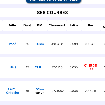
SES COURSES
Ville
Dept
KM
Perf
Classement
Indice
M
Pacé
35
10km
38/1468
2.59%
00:34:18
01:15:38
Liffré
35
21.1km
57/1128
5.05%
RP
Saint-
10km
35
197/4082
4.83%
00:34:51
Grégoire
55m D+