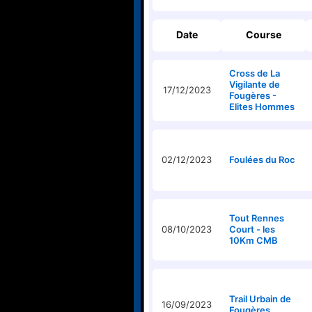
Date
Course
Cross de La
Vigilante de
17/12/2023
Fougères -
Elites Hommes
02/12/2023
Foulées du Roc
Tout Rennes
08/10/2023
Court - les
10Km CMB
Trail Urbain de
16/09/2023
Fougères