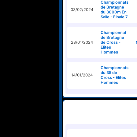
Championnats
de Bretagne
03/02/2024
du 3000m En
Salle - Finale 7
Championnat
de Bretagne
28/01/2024
de Cross -
Elites
Hommes
Championnats
du 35 de
14/01/2024
Cross - Elites
Hommes