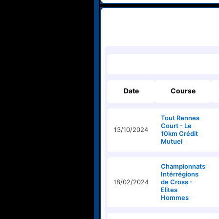
Date
Course
Tout Rennes
Court - Le
13/10/2024
10km Crédit
Mutuel
Championnats
Intérrégions
18/02/2024
de Cross -
Elites
Hommes