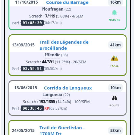
11/10/2015
Course du Barrage
16km
Ploufragan
(22)
Scratch :
7/119
(5.88%) - 4/SEM
NATURE
Perf :
(04:17/km)
01:08:30
Trail des Légendes de
13/09/2015
41km
Brocéliande
Iffendic
(35)
Scratch :
44/391
(11.25%) - 20/SEM
TRAIL
Perf :
(05:50/km)
03:58:51
13/06/2015
Corrida de Langueux
10km
Langueux
(22)
Scratch :
193/1355
(14.24%) - 100/SEM
ROUTE
Perf :
RP
(03:53/km)
00:38:45
Trail de Guerlédan -
24/05/2015
58km
1700M D+