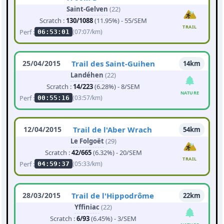
Saint-Gelven
(22)
Scratch :
130/1088
(11.95%) - 55/SEM
TRAIL
Perf :
(07:07/km)
06:53:01
25/04/2015
Trail des Saint-Guihen
14km
Landéhen
(22)
Scratch :
14/223
(6.28%) - 8/SEM
NATURE
Perf :
(03:57/km)
00:55:16
12/04/2015
Trail de l'Aber Wrach
54km
Le Folgoët
(29)
Scratch :
42/665
(6.32%) - 20/SEM
TRAIL
Perf :
(05:33/km)
04:59:37
28/03/2015
Trail de l'Hippodrôme
22km
Yffiniac
(22)
Scratch :
6/93
(6.45%) - 3/SEM