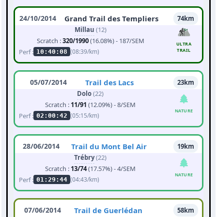
24/10/2014
Grand Trail des Templiers
74km
Millau
(12)
Scratch :
320/1990
(16.08%) - 187/SEM
ULTRA
TRAIL
Perf :
(08:39/km)
10:40:08
05/07/2014
Trail des Lacs
23km
Dolo
(22)
Scratch :
11/91
(12.09%) - 8/SEM
NATURE
Perf :
(05:15/km)
02:00:42
28/06/2014
Trail du Mont Bel Air
19km
Trébry
(22)
Scratch :
13/74
(17.57%) - 4/SEM
NATURE
Perf :
(04:43/km)
01:29:44
07/06/2014
Trail de Guerlédan
58km