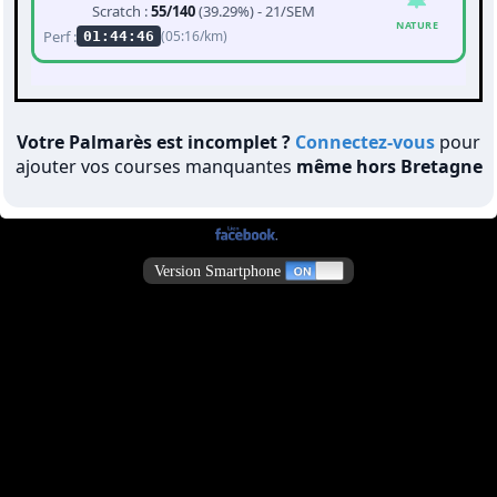
Scratch :
55/140
(39.29%) - 21/SEM
NATURE
Perf :
(05:16/km)
01:44:46
Votre Palmarès est incomplet ?
Connectez-vous
pour
ajouter vos courses manquantes
même hors Bretagne
Version Smartphone