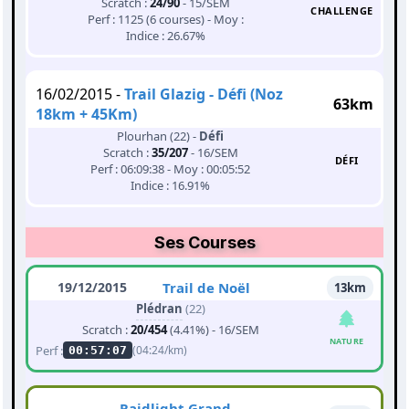
Scratch :
24/90
- 15/SEM
CHALLENGE
Perf : 1125 (6 courses) - Moy :
Indice : 26.67%
16/02/2015 -
Trail Glazig - Défi (Noz
63km
18km + 45Km)
Plourhan (22) -
Défi
Scratch :
35/207
- 16/SEM
DÉFI
Perf : 06:09:38 - Moy : 00:05:52
Indice : 16.91%
Ses Courses
19/12/2015
Trail de Noël
13km
Plédran
(22)
Scratch :
20/454
(4.41%) - 16/SEM
NATURE
Perf :
(04:24/km)
00:57:07
Raidlight Grand