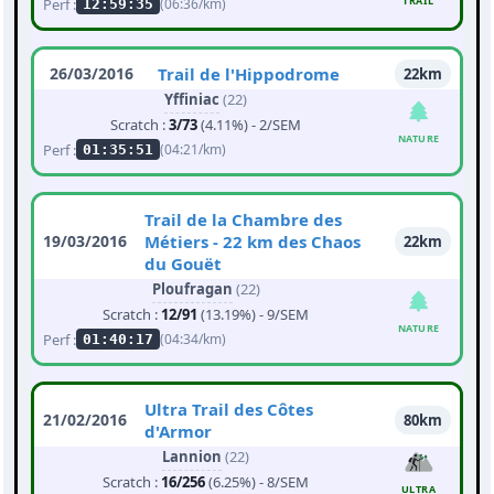
TRAIL
Perf :
(06:36/km)
12:59:35
26/03/2016
Trail de l'Hippodrome
22km
Yffiniac
(22)
Scratch :
3/73
(4.11%) - 2/SEM
NATURE
Perf :
(04:21/km)
01:35:51
Trail de la Chambre des
19/03/2016
Métiers - 22 km des Chaos
22km
du Gouët
Ploufragan
(22)
Scratch :
12/91
(13.19%) - 9/SEM
NATURE
Perf :
(04:34/km)
01:40:17
Ultra Trail des Côtes
21/02/2016
80km
d'Armor
Lannion
(22)
Scratch :
16/256
(6.25%) - 8/SEM
ULTRA