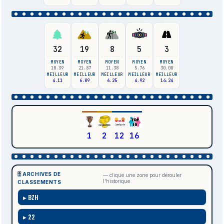
32
19
8
5
3
MOYEN
MOYEN
MOYEN
MOYEN
MOYEN
18.39
21.87
11.38
5.76
30.08
MEILLEUR
MEILLEUR
MEILLEUR
MEILLEUR
MEILLEUR
4.11
6.09
6.25
4.92
14.24
1
2
12
16
🗄️ ARCHIVES DE
— clique une zone pour dérouler
l'historique
CLASSEMENTS
BZH
22