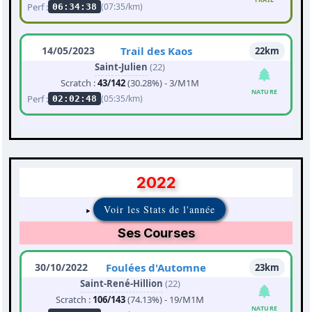
Perf :
(07:35/km)
06:34:38
14/05/2023
Trail des Kaos
22km
Saint-Julien
(22)
Scratch :
43/142
(30.28%) - 3/M1M
NATURE
Perf :
(05:35/km)
02:02:48
2022
Voir les Stats de l'année
Ses Courses
30/10/2022
Foulées d'Automne
23km
Saint-René-Hillion
(22)
Scratch :
106/143
(74.13%) - 19/M1M
NATURE