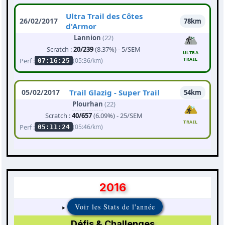
Ultra Trail des Côtes
26/02/2017
78km
d'Armor
Lannion
(22)
Scratch :
20/239
(8.37%) - 5/SEM
ULTRA
TRAIL
Perf :
(05:36/km)
07:16:25
05/02/2017
Trail Glazig - Super Trail
54km
Plourhan
(22)
Scratch :
40/657
(6.09%) - 25/SEM
TRAIL
Perf :
(05:46/km)
05:11:24
2016
Voir les Stats de l'année
Défis & Challenges