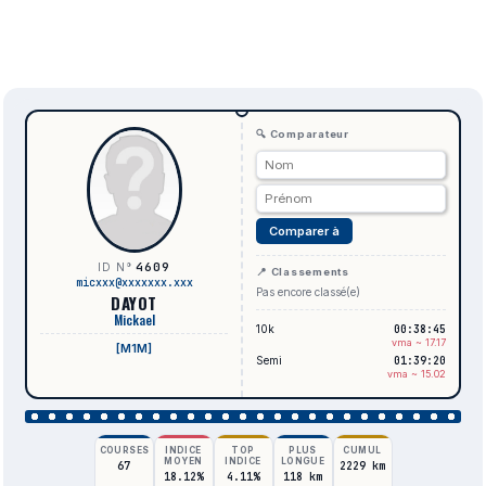
🔍 Comparateur
Comparer à
4609
ID N°
📍 Classements
micxxx@xxxxxxx.xxx
Pas encore classé(e)
DAYOT
Mickael
10k
00:38:45
vma ~ 17.17
[M1M]
Semi
01:39:20
vma ~ 15.02
COURSES
INDICE
TOP
PLUS
CUMUL
MOYEN
INDICE
LONGUE
67
2229 km
18.12%
4.11%
118 km