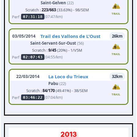
Saint-Gelven
(22)
Scratch :
223/663
(33.63%) - 98/SEM
TRAIL
Perf :
(07:47/km)
07:31:18
03/05/2014
Trail des Vallons de L'Oust
26km
Saint-Servant-Sur-Oust
(56)
Scratch :
9/45
(20%) - 1/V5M
TRAIL
Perf :
(04:55/km)
02:07:43
22/03/2014
La Loco du Trieux
32km
Pabu
(22)
Scratch :
84/170
(49.41%) - 38/SEM
TRAIL
Perf :
(07:04/km)
03:46:22
2013