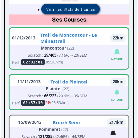
Voir les Stats de l'année
Ses Courses
Trail de Moncontour - Le
01/12/2013
22km
Ménestrail
Moncontour
(22)
Scratch :
29/405
(7.16%) - 20/SEM
NATURE
Perf :
(05:30/km)
02:01:01
11/11/2013
Trail de Plaintel
20km
Plaintel
(22)
Scratch :
66/223
(29.6%) - 35/SEM
NATURE
Perf :
RP
(05:53/km)
01:57:30
15/09/2013
Breizh Semi
21.1km
Pommeret
(22)
Scratch :
121/285
(42.46%) - 44/SEM