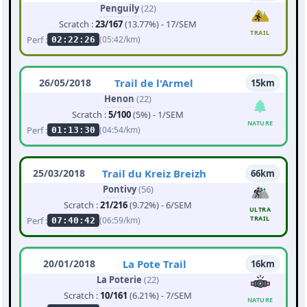
Penguily
(22)
Scratch :
23/167
(13.77%) - 17/SEM
TRAIL
Perf :
(05:42/km)
02:22:26
26/05/2018
Trail de l'Armel
15km
Henon
(22)
Scratch :
5/100
(5%) - 1/SEM
NATURE
Perf :
(04:54/km)
01:13:30
25/03/2018
Trail du Kreiz Breizh
66km
Pontivy
(56)
Scratch :
21/216
(9.72%) - 6/SEM
ULTRA
TRAIL
Perf :
(06:59/km)
07:40:42
20/01/2018
La Pote Trail
16km
La Poterie
(22)
Scratch :
10/161
(6.21%) - 7/SEM
NATURE