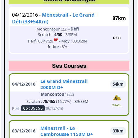
04/12/2016 -
Ménestrail - Le Grand
87km
Défi (33+54Km)
Moncontour (22) -
Défi
Scratch :
4/50
- 3/SEM
DÉFI
RP
Perf : 08:47:26
- Moy : 00:06:04
Indice : 8%
Ses Courses
Le Grand Ménestrail
04/12/2016
54km
2000M D+
Moncontour
(22)
Scratch :
78/465
(16.77%) - 39/SEM
TRAIL
Perf :
(06:13/km)
05:35:55
Ménestrail - La
03/12/2016
33km
Cambrousse 1150M D+