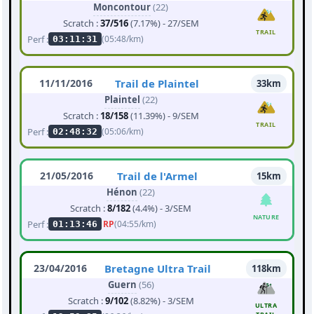
Moncontour
(22)
Scratch :
37/516
(7.17%) - 27/SEM
TRAIL
Perf :
(05:48/km)
03:11:31
11/11/2016
Trail de Plaintel
33km
Plaintel
(22)
Scratch :
18/158
(11.39%) - 9/SEM
TRAIL
Perf :
(05:06/km)
02:48:32
21/05/2016
Trail de l'Armel
15km
Hénon
(22)
Scratch :
8/182
(4.4%) - 3/SEM
NATURE
Perf :
RP
(04:55/km)
01:13:46
23/04/2016
Bretagne Ultra Trail
118km
Guern
(56)
Scratch :
9/102
(8.82%) - 3/SEM
ULTRA