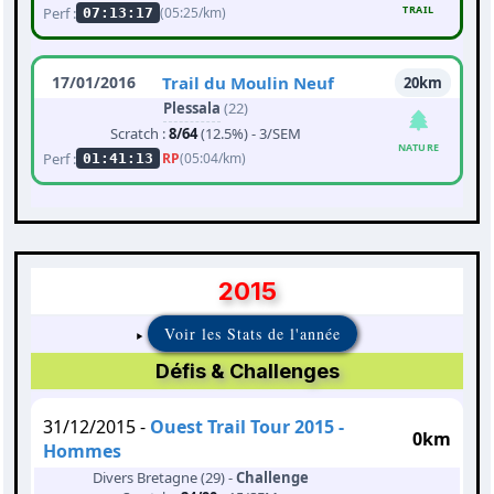
TRAIL
Perf :
(05:25/km)
07:13:17
17/01/2016
Trail du Moulin Neuf
20km
Plessala
(22)
Scratch :
8/64
(12.5%) - 3/SEM
NATURE
Perf :
RP
(05:04/km)
01:41:13
2015
Voir les Stats de l'année
Défis & Challenges
31/12/2015 -
Ouest Trail Tour 2015 -
0km
Hommes
Divers Bretagne (29) -
Challenge