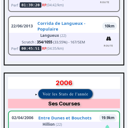
ROUTE
Perf :
RP
(04:42/km)
01:39:20
Corrida de Langueux -
22/06/2013
10km
Populaire
Langueux
(22)
Scratch :
354/1055
(33.55%) - 167/SEM
ROUTE
Perf :
RP
(04:35/km)
00:45:51
2006
Voir les Stats de l'année
Ses Courses
02/04/2006
Entre Dunes et Bouchots
19.9km
Hillion
(22)