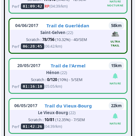
NATURE
NOCTURNE
Perf :
RP
(04:39/km)
01:09:42
04/06/2017
Trail de Guerlédan
58km
Saint-Gelven
(22)
Scratch :
78/756
(10.32%) - 40/SEM
ULTRA
TRAIL
Perf :
(06:42/km)
06:28:45
20/05/2017
Trail de l'Armel
15km
Hénon
(22)
Scratch :
0/120
(10%) - 5/SEM
NATURE
Perf :
(05:05/km)
01:16:10
06/05/2017
Trail du Vieux-Bourg
22km
Le Vieux-Bourg
(22)
Scratch :
10/81
(12.35%) - 7/SEM
NATURE
Perf :
(04:39/km)
01:42:26