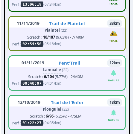
TRAIL
Perf :
(07:34/km)
13:06:19
11/11/2019
Trail de Plaintel
33km
Plaintel
(22)
Scratch :
18/187
(9.63%) - 7/M0M
TRAIL
Perf :
(05:18/km)
02:54:50
01/11/2019
Pent'Trail
12km
Lamballe
(22)
Scratch :
6/104
(5.77%) - 2/M0M
NATURE
Perf :
(04:01/km)
00:48:07
13/10/2019
Trail de l'Enfer
18km
Plouguiel
(22)
Scratch :
6/96
(6.25%) - 4/SEM
NATURE
Perf :
(04:35/km)
01:22:27