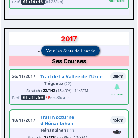
NOCTURNE
Perf :
(04:25/km)
01:10:46
2017
Voir les Stats de l'année
Ses Courses
26/11/2017
Trail de La Vallée de l'Urne
20km
Trégueux
(22)
Scratch :
22/142
(15.49%) - 11/SEM
NATURE
Perf :
RP
(04:36/km)
01:31:50
Trail Nocturne
18/11/2017
15km
d'Hénanbihen
Hénanbihen
(22)
Scratch :
17/310
(5.48%) - 12/SEM