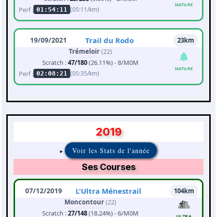
NATURE
Perf :
(05:11/km)
01:54:11
19/09/2021
Trail du Rodo
23km
Trémeloir
(22)
Scratch :
47/180
(26.11%) - 8/M0M
NATURE
Perf :
(05:35/km)
02:08:21
2019
Voir les Stats de l'année
Ses Courses
07/12/2019
L'Ultra Ménestrail
104km
Moncontour
(22)
Scratch :
27/148
(18.24%) - 6/M0M
ULTRA