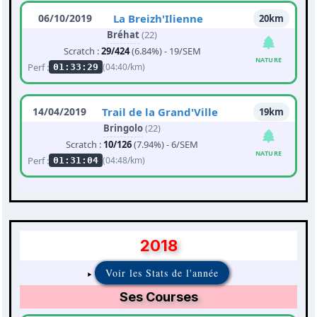
06/10/2019
La Breizh'Ilienne
20km
Bréhat
(22)
Scratch :
29/424
(6.84%) - 19/SEM
NATURE
Perf :
(04:40/km)
01:33:29
14/04/2019
Trail de la Grand'Ville
19km
Bringolo
(22)
Scratch :
10/126
(7.94%) - 6/SEM
NATURE
Perf :
(04:48/km)
01:31:04
2018
Voir les Stats de l'année
Ses Courses