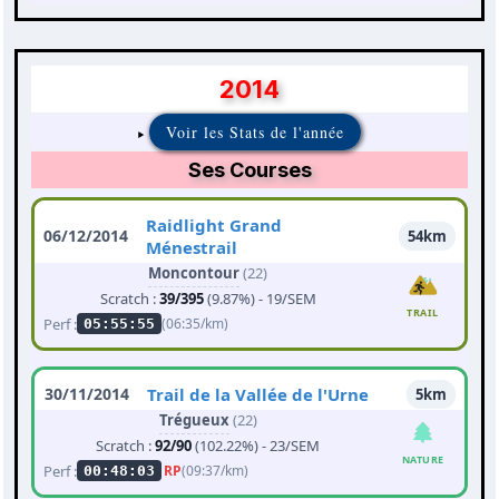
2014
Voir les Stats de l'année
Ses Courses
Raidlight Grand
06/12/2014
54km
Ménestrail
Moncontour
(22)
Scratch :
39/395
(9.87%) - 19/SEM
TRAIL
Perf :
(06:35/km)
05:55:55
30/11/2014
Trail de la Vallée de l'Urne
5km
Trégueux
(22)
Scratch :
92/90
(102.22%) - 23/SEM
NATURE
Perf :
RP
(09:37/km)
00:48:03