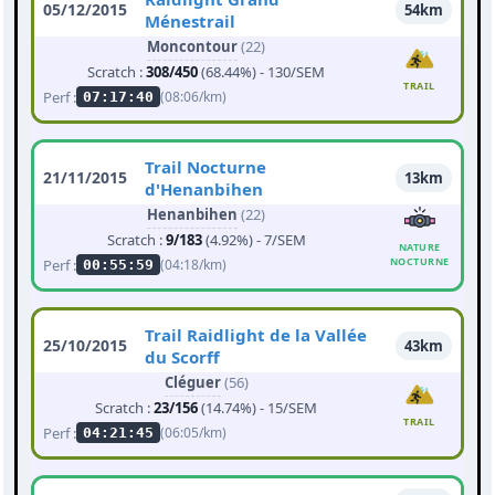
05/12/2015
54km
Ménestrail
Moncontour
(22)
Scratch :
308/450
(68.44%) - 130/SEM
TRAIL
Perf :
(08:06/km)
07:17:40
Trail Nocturne
21/11/2015
13km
d'Henanbihen
Henanbihen
(22)
Scratch :
9/183
(4.92%) - 7/SEM
NATURE
NOCTURNE
Perf :
(04:18/km)
00:55:59
Trail Raidlight de la Vallée
25/10/2015
43km
du Scorff
Cléguer
(56)
Scratch :
23/156
(14.74%) - 15/SEM
TRAIL
Perf :
(06:05/km)
04:21:45