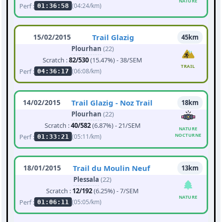
NATURE
Perf :
(04:24/km)
01:36:58
15/02/2015
Trail Glazig
45km
Plourhan
(22)
Scratch :
82/530
(15.47%) - 38/SEM
TRAIL
Perf :
(06:08/km)
04:36:17
14/02/2015
Trail Glazig - Noz Trail
18km
Plourhan
(22)
Scratch :
40/582
(6.87%) - 21/SEM
NATURE
NOCTURNE
Perf :
(05:11/km)
01:33:21
18/01/2015
Trail du Moulin Neuf
13km
Plessala
(22)
Scratch :
12/192
(6.25%) - 7/SEM
NATURE
Perf :
(05:05/km)
01:06:11