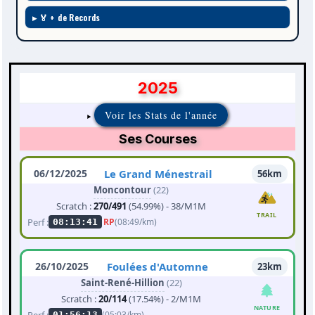
🏅 + de Records
2025
Voir les Stats de l'année
Ses Courses
06/12/2025
Le Grand Ménestrail
56km
Moncontour
(22)
Scratch :
270/491
(54.99%) - 38/M1M
TRAIL
Perf :
RP
(08:49/km)
08:13:41
26/10/2025
Foulées d'Automne
23km
Saint-René-Hillion
(22)
Scratch :
20/114
(17.54%) - 2/M1M
NATURE
Perf :
(05:03/km)
01:56:13