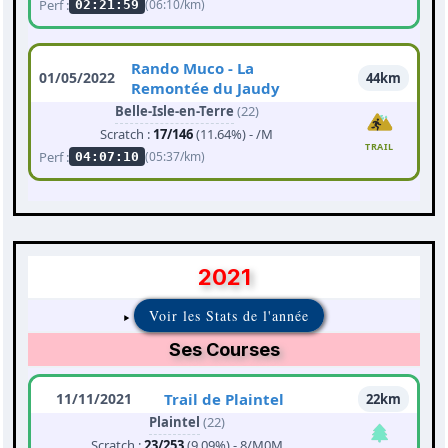
Perf :
(06:10/km)
02:21:59
Rando Muco - La
01/05/2022
44km
Remontée du Jaudy
Belle-Isle-en-Terre
(22)
Scratch :
17/146
(11.64%) - /M
TRAIL
Perf :
(05:37/km)
04:07:10
2021
Voir les Stats de l'année
Ses Courses
11/11/2021
Trail de Plaintel
22km
Plaintel
(22)
Scratch :
23/253
(9.09%) - 8/M0M