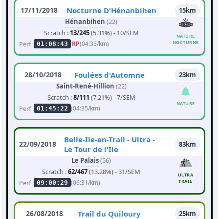
17/11/2018
Nocturne D'Hénanbihen
15km
Hénanbihen
(22)
Scratch :
13/245
(5.31%) - 10/SEM
NATURE
NOCTURNE
Perf :
RP
(04:35/km)
01:08:43
28/10/2018
Foulées d'Automne
23km
Saint-René-Hillion
(22)
Scratch :
8/111
(7.21%) - 7/SEM
NATURE
Perf :
(04:35/km)
01:45:22
Belle-Ile-en-Trail - Ultra -
22/09/2018
83km
Le Tour de l'Ile
Le Palais
(56)
Scratch :
62/467
(13.28%) - 31/SEM
ULTRA
TRAIL
Perf :
(06:31/km)
09:00:29
26/08/2018
Trail du Quiloury
25km