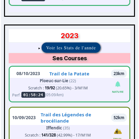
2023
Voir les Stats de l'année
Ses Courses
08/10/2023
Trail de la Patate
23km
Ploeuc-sur-Lie
(22)
Scratch :
19/92
(20.65%) - 3/M1M
NATURE
Perf :
(05:09/km)
01:58:24
Trail des Légendes de
10/09/2023
52km
brocéliande
Iffendic
(35)
Scratch :
141/328
(42.99%) - 17/M1M
TRAIL