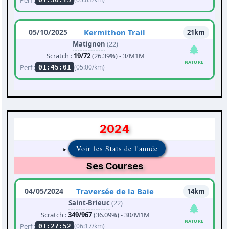
05/10/2025
Kermithon Trail
21km
Matignon
(22)
Scratch :
19/72
(26.39%) - 3/M1M
NATURE
Perf :
(05:00/km)
01:45:01
2024
Voir les Stats de l'année
Ses Courses
04/05/2024
Traversée de la Baie
14km
Saint-Brieuc
(22)
Scratch :
349/967
(36.09%) - 30/M1M
NATURE
Perf :
(06:17/km)
01:27:52