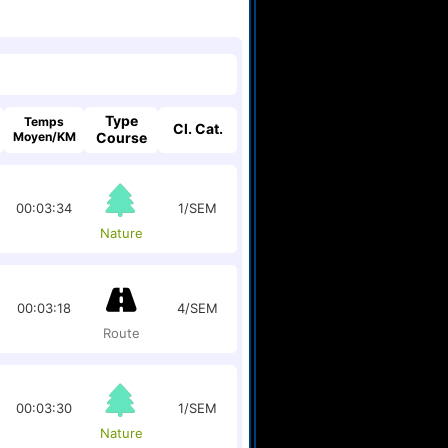
Type
Temps
Cl. Cat.
Moyen/KM
Course
00:03:34
1/SEM
Nature
00:03:18
4/SEM
Route
00:03:30
1/SEM
Nature