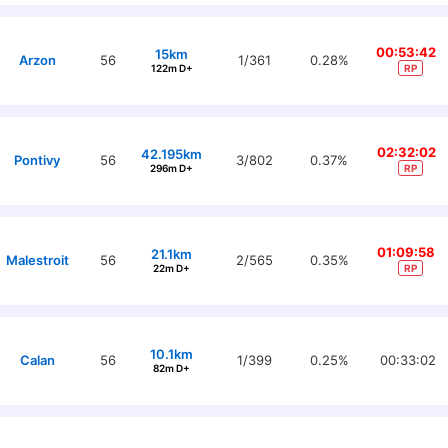
00:53:42
15km
Arzon
56
1/361
0.28%
122m D+
RP
02:32:02
42.195km
Pontivy
56
3/802
0.37%
296m D+
RP
01:09:58
21.1km
Malestroit
56
2/565
0.35%
22m D+
RP
10.1km
Calan
56
1/399
0.25%
00:33:02
82m D+