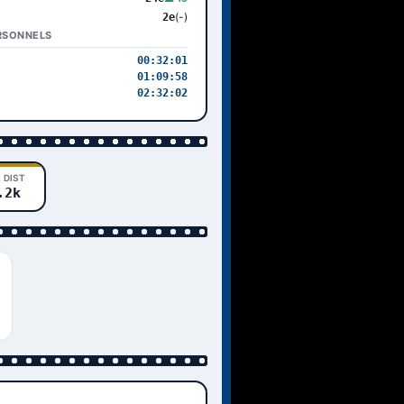
(-)
2e
RSONNELS
00:32:01
01:09:58
02:32:02
 DIST
.2k