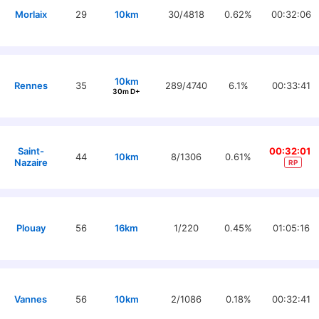
Morlaix
29
10km
30/4818
0.62%
00:32:06
10km
Rennes
35
289/4740
6.1%
00:33:41
30m D+
Saint-
00:32:01
44
10km
8/1306
0.61%
Nazaire
RP
Plouay
56
16km
1/220
0.45%
01:05:16
Vannes
56
10km
2/1086
0.18%
00:32:41