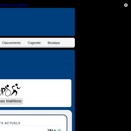
ir plus ou s'opposer
.
Classements
Cagnotte
Boutique
TS ACTUELS
24e
▲ 19