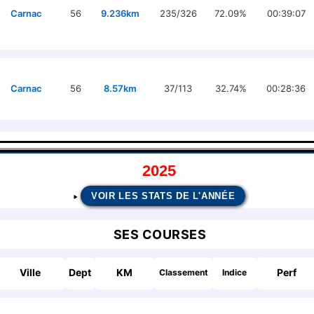
Carnac
56
9.236km
235/326
72.09%
00:39:07
Carnac
56
8.57km
37/113
32.74%
00:28:36
2025
VOIR LES STATS DE L'ANNÉE
SES COURSES
Ville
Dept
KM
Perf
Classement
Indice