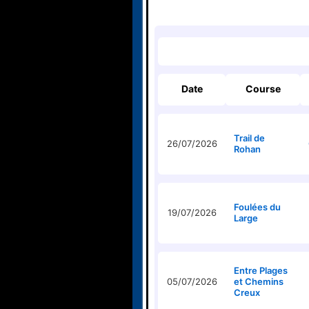
Date
Course
Trail de
26/07/2026
Rohan
Foulées du
19/07/2026
Large
Entre Plages
05/07/2026
et Chemins
Creux