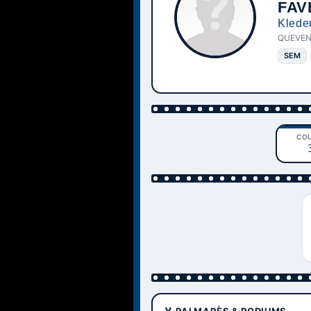
FAV
Klede
QUEVEN
SEM
CO