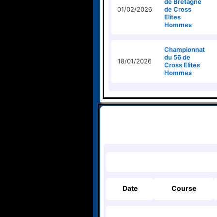
de Bretagne
01/02/2026
de Cross
Elites
Hommes
Championnat
du 56 de
18/01/2026
Cross Elites
Hommes
Date
Course