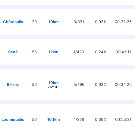
Châteaulin
29
10km
3/321
0.93%
00:32:25
Séné
56
12km
1/420
0.24%
00:42:11
10km
Billiers
56
5/796
0.63%
00:34:25
76m D+
Locmiquélic
56
16.1km
1/278
0.36%
00:55:21