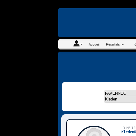
En continuant à navigue
Accueil
Résultats
ID N°
7
Kleden