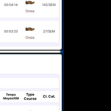
00:04:14
142/SEM
Cross
00:03:20
27/SEM
Cross
Type
Temps
Cl. Cat.
Moyen/KM
Course