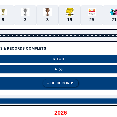
9
3
3
19
25
21
TS & RECORDS COMPLETS
BZH
56
+ DE RECORDS
2026