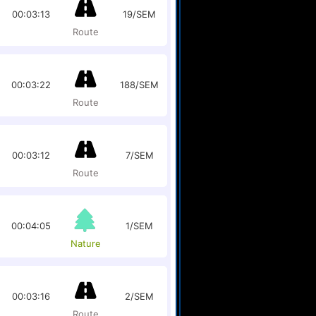
00:03:13
19/SEM
Route
00:03:22
188/SEM
Route
00:03:12
7/SEM
Route
00:04:05
1/SEM
Nature
00:03:16
2/SEM
Route