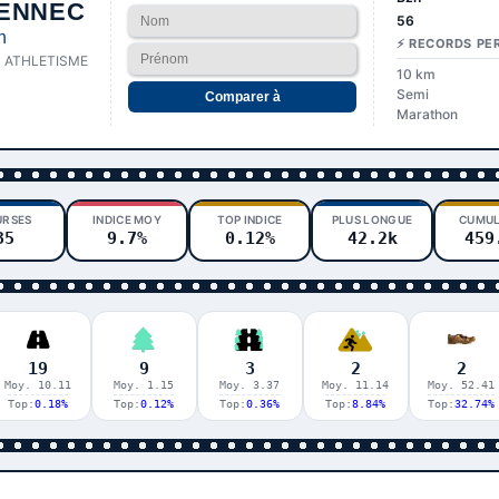
ENNEC
56
n
⚡ RECORDS PE
 ATHLETISME
10 km
Semi
Comparer à
Marathon
URSES
INDICE MOY
TOP INDICE
PLUS LONGUE
CUMUL
35
9.7%
0.12%
42.2k
459
19
9
3
2
2
Moy. 10.11
Moy. 1.15
Moy. 3.37
Moy. 11.14
Moy. 52.41
Top:
0.18%
Top:
0.12%
Top:
0.36%
Top:
8.84%
Top:
32.74%