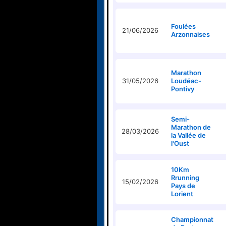
Foulées
21/06/2026
Arzonnaises
Marathon
31/05/2026
Loudéac-
Pontivy
Semi-
Marathon de
28/03/2026
la Vallée de
l'Oust
10Km
Rrunning
15/02/2026
Pays de
Lorient
Championnat