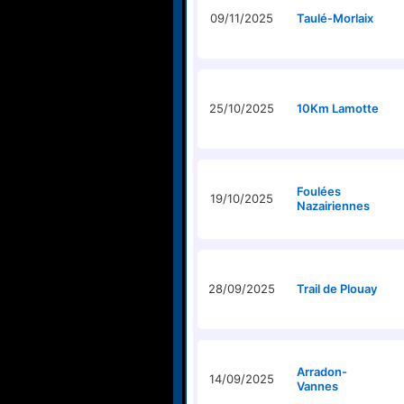
09/11/2025
Taulé-Morlaix
25/10/2025
10Km Lamotte
Foulées
19/10/2025
Nazairiennes
28/09/2025
Trail de Plouay
Arradon-
14/09/2025
Vannes