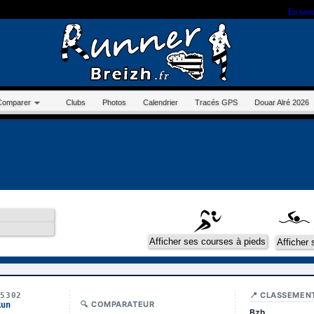
r sur ce site, vous nous autorisez à déposer un cookie à des fins de mesure d'audience.
En savo
Comparer
Clubs
Photos
Calendrier
Tracés GPS
Douar Alré 2026
📍 CLASSEMEN
15302
🔍 COMPARATEUR
Run
Bzh