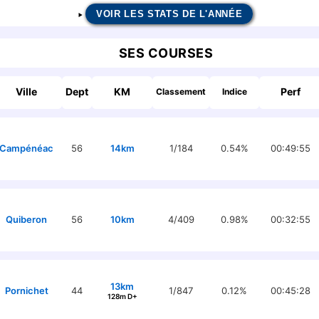
VOIR LES STATS DE L'ANNÉE
SES COURSES
Ville
Dept
KM
Perf
Classement
Indice
Campénéac
56
14km
1/184
0.54%
00:49:55
Quiberon
56
10km
4/409
0.98%
00:32:55
13km
Pornichet
44
1/847
0.12%
00:45:28
128m D+