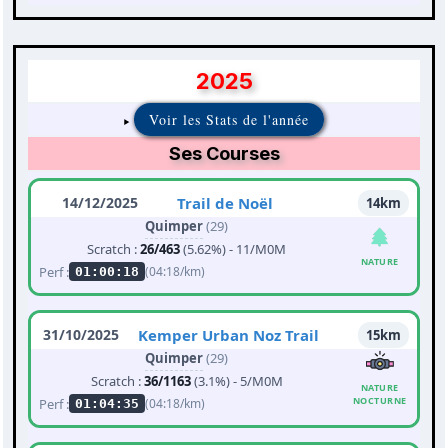
2025
Voir les Stats de l'année
Ses Courses
14/12/2025
Trail de Noël
14km
Quimper
(29)
Scratch :
26/463
(5.62%) - 11/M0M
NATURE
Perf :
(04:18/km)
01:00:18
31/10/2025
Kemper Urban Noz Trail
15km
Quimper
(29)
Scratch :
36/1163
(3.1%) - 5/M0M
NATURE
NOCTURNE
Perf :
(04:18/km)
01:04:35