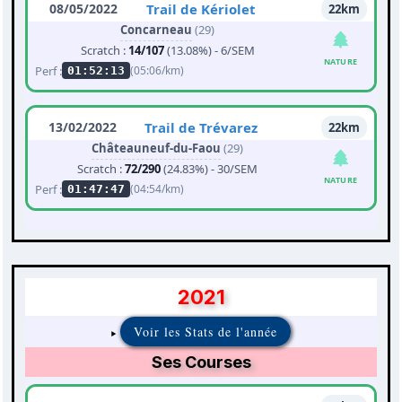
08/05/2022
Trail de Kériolet
22km
Concarneau
(29)
Scratch :
14/107
(13.08%) - 6/SEM
NATURE
Perf :
(05:06/km)
01:52:13
13/02/2022
Trail de Trévarez
22km
Châteauneuf-du-Faou
(29)
Scratch :
72/290
(24.83%) - 30/SEM
NATURE
Perf :
(04:54/km)
01:47:47
2021
Voir les Stats de l'année
Ses Courses