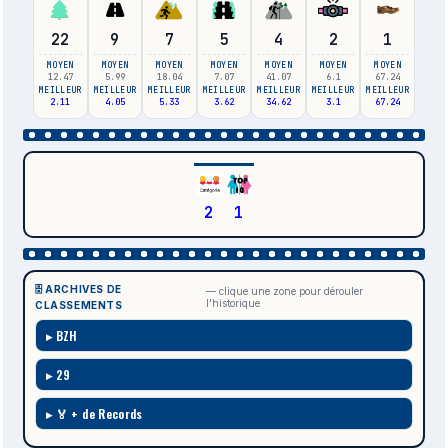
22
9
7
5
4
2
1
MOYEN
MOYEN
MOYEN
MOYEN
MOYEN
MOYEN
MOYEN
12.47
5.99
18.04
7.07
41.07
6.1
67.24
MEILLEUR
MEILLEUR
MEILLEUR
MEILLEUR
MEILLEUR
MEILLEUR
MEILLEUR
2.11
4.05
5.33
3.62
34.62
3.1
67.24
2
1
🗄️ ARCHIVES DE
— clique une zone pour dérouler
l'historique
CLASSEMENTS
BZH
29
🏅 + de Records