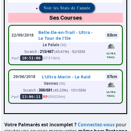
Voir les Stats de l'année
Ses Courses
Belle-Ile-en-Trail - Ultra -
22/09/2018
83km
Le Tour de l'Ile
Le Palais
(56)
Scratch :
213/467
(45.61%) - 92/SEM
ULTRA
TRAIL
Perf :
(07:51/km)
10:51:06
29/06/2018
L'Ultra Marin - Le Raid
87km
Vannes
(56)
Scratch :
308/681
(45.23%) - 101/SEM
ULTRA
TRAIL
Perf :
RP
(09:02/km)
13:06:11
Votre Palmarès est incomplet ?
Connectez-vous
pour