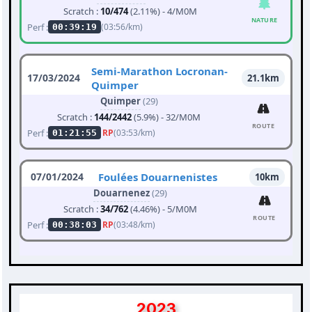
Scratch :
10/474
(2.11%) - 4/M0M
NATURE
Perf :
(03:56/km)
00:39:19
Semi-Marathon Locronan-
17/03/2024
21.1km
Quimper
Quimper
(29)
Scratch :
144/2442
(5.9%) - 32/M0M
ROUTE
Perf :
RP
(03:53/km)
01:21:55
07/01/2024
Foulées Douarnenistes
10km
Douarnenez
(29)
Scratch :
34/762
(4.46%) - 5/M0M
ROUTE
Perf :
RP
(03:48/km)
00:38:03
2023