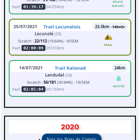
ROUTE
NATURE
Perf :
(04:25/km)
01:39:17
25/07/2021
Trail Locunolois
23.5km -
548mD+
Locunolé
(29)
Scratch :
22/112
(19.64%) - 9/SEM
TRAIL
Perf :
(05:07/km)
02:00:09
14/07/2021
Trail Kalonad
24km
Landudal
(29)
Scratch :
56/181
(30.94%) - 19/SEM
NATURE
Perf :
(05:13/km)
02:05:04
2020
Voir les Stats de l'année