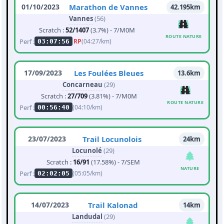
01/10/2023
Marathon de Vannes
42.195km
Vannes
(56)
Scratch :
52/1407
(3.7%) - 7/M0M
ROUTE NATURE
Perf :
RP
(04:27/km)
03:07:56
17/09/2023
Les Foulées Bleues
13.6km
Concarneau
(29)
Scratch :
27/709
(3.81%) - 7/M0M
ROUTE NATURE
Perf :
(04:10/km)
00:56:40
23/07/2023
Trail Locunolois
24km
Locunolé
(29)
Scratch :
16/91
(17.58%) - 7/SEM
NATURE
Perf :
(05:05/km)
02:02:05
14/07/2023
Trail Kalonad
14km
Landudal
(29)