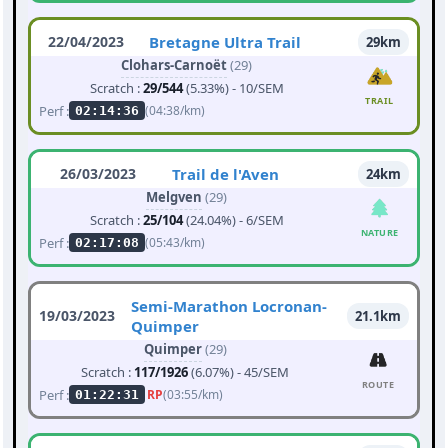
22/04/2023
Bretagne Ultra Trail
29km
Clohars-Carnoët
(29)
Scratch :
29/544
(5.33%) - 10/SEM
TRAIL
Perf :
(04:38/km)
02:14:36
26/03/2023
Trail de l'Aven
24km
Melgven
(29)
Scratch :
25/104
(24.04%) - 6/SEM
NATURE
Perf :
(05:43/km)
02:17:08
Semi-Marathon Locronan-
19/03/2023
21.1km
Quimper
Quimper
(29)
Scratch :
117/1926
(6.07%) - 45/SEM
ROUTE
Perf :
RP
(03:55/km)
01:22:31