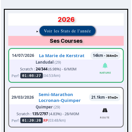
2026
Voir les Stats de l'année
Ses Courses
14/07/2026
La Marie de Kerstrat
14km -
364mD+
Landudal
(29)
Scratch :
24/344
(6.98%) - 6/M0M
NATURE
Perf :
(04:53/km)
01:08:27
Semi-Marathon
29/03/2026
21.1km -
97mD+
Locronan-Quimper
Quimper
(29)
Scratch :
135/2797
(4.83%) - 28/M0M
ROUTE
Perf :
RP
(03:48/km)
01:20:20