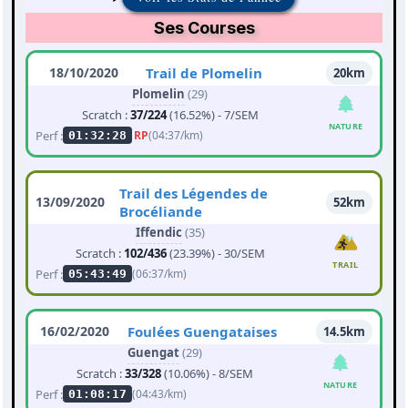
Ses Courses
18/10/2020
Trail de Plomelin
20km
Plomelin
(29)
Scratch :
37/224
(16.52%) - 7/SEM
NATURE
Perf :
RP
(04:37/km)
01:32:28
Trail des Légendes de
13/09/2020
52km
Brocéliande
Iffendic
(35)
Scratch :
102/436
(23.39%) - 30/SEM
TRAIL
Perf :
(06:37/km)
05:43:49
16/02/2020
Foulées Guengataises
14.5km
Guengat
(29)
Scratch :
33/328
(10.06%) - 8/SEM
NATURE
Perf :
(04:43/km)
01:08:17