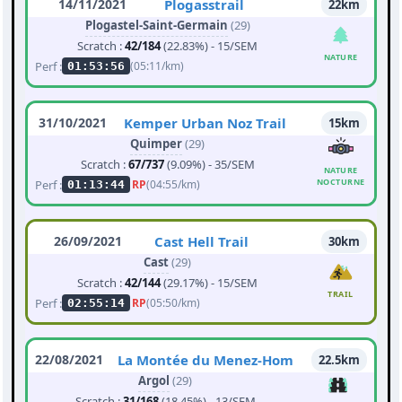
14/11/2021
Plogasstrail
22km
Plogastel-Saint-Germain
(29)
Scratch :
42/184
(22.83%) - 15/SEM
NATURE
Perf :
(05:11/km)
01:53:56
31/10/2021
Kemper Urban Noz Trail
15km
Quimper
(29)
Scratch :
67/737
(9.09%) - 35/SEM
NATURE
NOCTURNE
Perf :
RP
(04:55/km)
01:13:44
26/09/2021
Cast Hell Trail
30km
Cast
(29)
Scratch :
42/144
(29.17%) - 15/SEM
TRAIL
Perf :
RP
(05:50/km)
02:55:14
22/08/2021
La Montée du Menez-Hom
22.5km
Argol
(29)
Scratch :
31/168
(18.45%) - 13/SEM