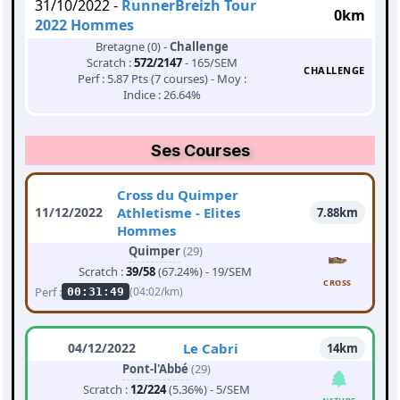
31/10/2022 -
RunnerBreizh Tour
0km
2022 Hommes
Bretagne (0) -
Challenge
Scratch :
572/2147
- 165/SEM
CHALLENGE
Perf : 5.87 Pts (7 courses) - Moy :
Indice : 26.64%
Ses Courses
Cross du Quimper
11/12/2022
Athletisme - Elites
7.88km
Hommes
Quimper
(29)
Scratch :
39/58
(67.24%) - 19/SEM
CROSS
Perf :
(04:02/km)
00:31:49
04/12/2022
Le Cabri
14km
Pont-l'Abbé
(29)
Scratch :
12/224
(5.36%) - 5/SEM