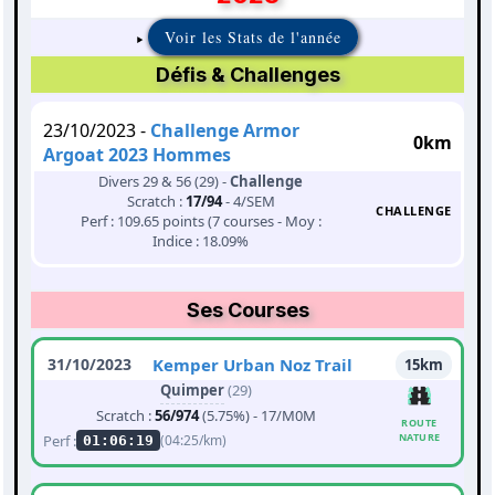
Voir les Stats de l'année
Défis & Challenges
23/10/2023 -
Challenge Armor
0km
Argoat 2023 Hommes
Divers 29 & 56 (29) -
Challenge
Scratch :
17/94
- 4/SEM
CHALLENGE
Perf : 109.65 points (7 courses - Moy :
Indice : 18.09%
Ses Courses
31/10/2023
Kemper Urban Noz Trail
15km
Quimper
(29)
Scratch :
56/974
(5.75%) - 17/M0M
ROUTE
NATURE
Perf :
(04:25/km)
01:06:19