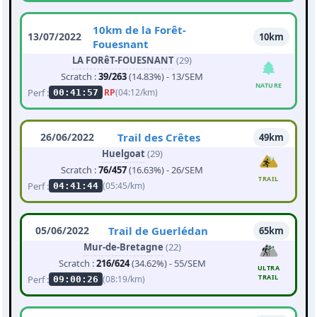
10km de la Forêt-
13/07/2022
10km
Fouesnant
LA FORêT-FOUESNANT
(29)
Scratch :
39/263
(14.83%) - 13/SEM
NATURE
Perf :
RP
(04:12/km)
00:41:57
26/06/2022
Trail des Crêtes
49km
Huelgoat
(29)
Scratch :
76/457
(16.63%) - 26/SEM
TRAIL
Perf :
(05:45/km)
04:41:44
05/06/2022
Trail de Guerlédan
65km
Mur-de-Bretagne
(22)
Scratch :
216/624
(34.62%) - 55/SEM
ULTRA
TRAIL
Perf :
(08:19/km)
09:00:26