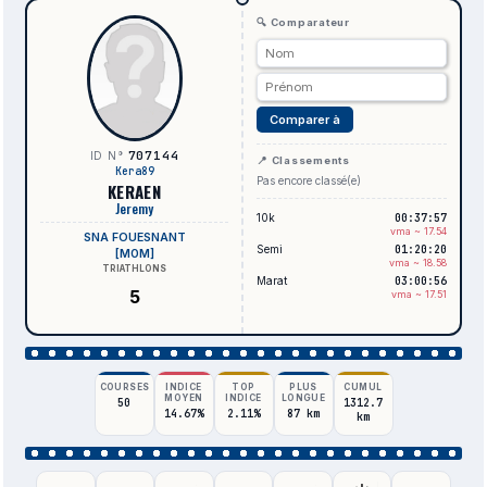
🔍 Comparateur
Comparer à
707144
ID N°
📍 Classements
Kera89
Pas encore classé(e)
KERAEN
Jeremy
10k
00:37:57
vma ~ 17.54
SNA FOUESNANT
Semi
01:20:20
[M0M]
vma ~ 18.58
TRIATHLONS
Marat
03:00:56
5
vma ~ 17.51
COURSES
INDICE
TOP
PLUS
CUMUL
MOYEN
INDICE
LONGUE
50
1312.7
14.67%
2.11%
87 km
km