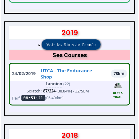
2019
Voir les Stats de l'année
Ses Courses
UTCA - The Endurance
24/02/2019
78km
Shop
Lannion
(22)
Scratch :
87/224
(38.84%) - 32/SEM
ULTRA
TRAIL
Perf :
(06:49/km)
08:51:21
2018