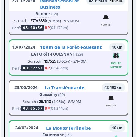
27/10/2024
Rennes School of
42.195km -
106mD+
Business
Rennes
(35)
Scratch :
279/2850
(9.79%) - 53/M0M
ROUTE
Perf :
RP
(04:17/km)
03:00:56
13/07/2024
10Km de la Forêt-Fouesant
10km
LA FORêT-FOUESNANT
(29)
Scratch :
19/525
(3.62%) - 2/M0M
ROUTE
NATURE
Perf :
RP
(03:48/km)
00:37:57
23/06/2024
La Transléonarde
42.195km
Guissény
(29)
Scratch :
25/618
(4.05%) - 8/M0M
ROUTE
Perf :
RP
(04:24/km)
03:05:57
24/03/2024
La Mouss'Terlinoise
10km
Fouesnant
(29)