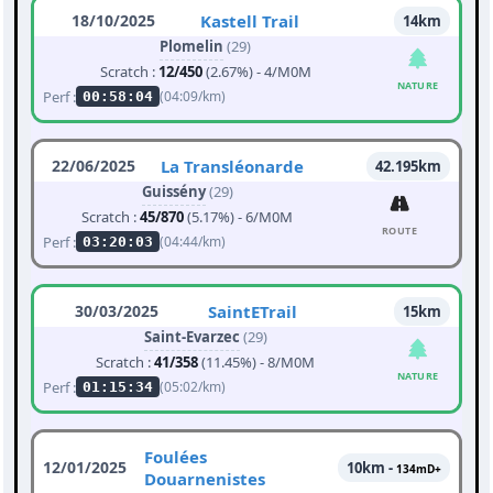
18/10/2025
Kastell Trail
14km
Plomelin
(29)
Scratch :
12/450
(2.67%) - 4/M0M
NATURE
Perf :
(04:09/km)
00:58:04
22/06/2025
La Transléonarde
42.195km
Guissény
(29)
Scratch :
45/870
(5.17%) - 6/M0M
ROUTE
Perf :
(04:44/km)
03:20:03
30/03/2025
SaintETrail
15km
Saint-Evarzec
(29)
Scratch :
41/358
(11.45%) - 8/M0M
NATURE
Perf :
(05:02/km)
01:15:34
Foulées
12/01/2025
10km -
134mD+
Douarnenistes