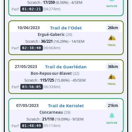
Scratch :
17/259
(6.56%) - 4/SEM
NATURE
Perf :
(04:27/km)
01:02:21
10/06/2023
Trail de l'Odet
26km
Ergué-Gaberic
(29)
Scratch :
36/221
(16.29%) - 14/SEM
TRAIL
Perf :
(06:06/km)
02:38:40
27/05/2023
Trail de Guerlédan
36km
Bon-Repos-sur-Blavet
(22)
Scratch :
115/725
(15.86%) - 45/SEM
TRAIL
Perf :
(06:33/km)
03:56:05
07/05/2023
Trail de Keriolet
21km
Concarneau
(29)
Scratch :
21/110
(19.09%) - 9/SEM
NATURE
Perf :
(05:11/km)
01:48:49