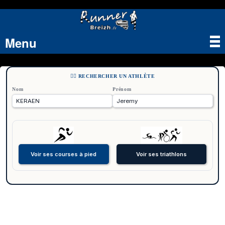
Menu
Tog
nav
🏃‍♂️ RECHERCHER UN ATHLÈTE
Nom
Prénom