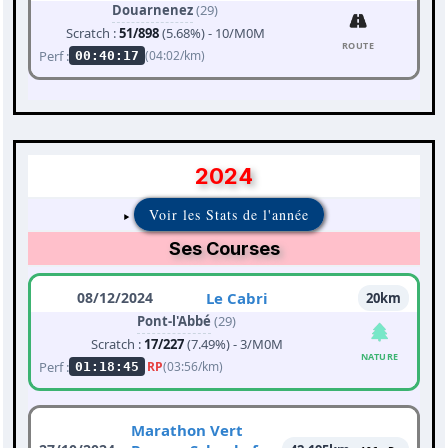
Douarnenez
(29)
Scratch :
51/898
(5.68%) - 10/M0M
ROUTE
Perf :
(04:02/km)
00:40:17
2024
Voir les Stats de l'année
Ses Courses
08/12/2024
Le Cabri
20km
Pont-l'Abbé
(29)
Scratch :
17/227
(7.49%) - 3/M0M
NATURE
Perf :
RP
(03:56/km)
01:18:45
Marathon Vert