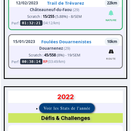
12/02/2023
Trail de Trévarez
22km
Châteauneuf-du-Faou
(29)
Scratch :
15/255
(5.88%) - 8/SEM
NATURE
Perf :
(04:12/km)
01:32:21
15/01/2023
Foulées Douarnenistes
10km
Douarnenez
(29)
Scratch :
45/558
(8%) - 19/SEM
ROUTE
Perf :
RP
(03:49/km)
00:38:14
2022
Voir les Stats de l'année
Défis & Challenges