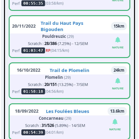
NATURE
Perf :
(03:58/km)
00:55:35
Trail du Haut Pays
20/11/2022
15km
Bigouden
Pouldreuzic
(29)
Scratch :
28/386
(7.25%) - 12/SEM
NATURE
Perf :
RP
(04:15/km)
01:03:47
16/10/2022
Trail de Plomelin
24km
Plomelin
(29)
Scratch :
20/151
(13.25%) - 7/SEM
NATURE
Perf :
(04:56/km)
01:58:18
18/09/2022
Les Foulées Bleues
13.6km
Concarneau
(29)
Scratch :
31/526
(5.89%) - 14/SEM
NATURE
Perf :
(04:01/km)
00:54:39