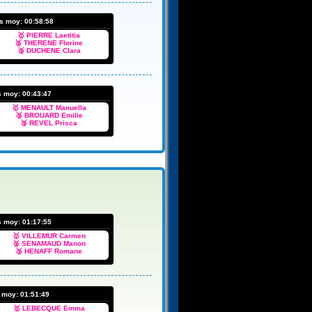
ps moy:
00:58:58
🥇 PIERRE Laetitia
🥈 THERENE Florine
🥉 DUCHENE Clara
s moy:
00:43:47
🥇 MENAULT Manuella
🥈 BROUARD Emilie
🥉 REVEL Prisca
s moy:
01:17:55
🥇 VILLEMUR Carmen
🥈 SENAMAUD Manon
🥉 HENAFF Romane
s moy:
01:51:49
🥇 LEBECQUE Emma