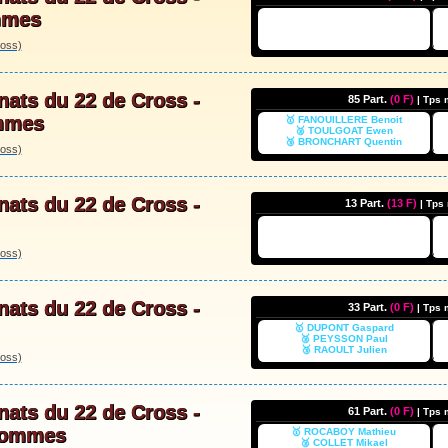
mmes
oss)
ats du 22 de Cross -
85 Part.
(0 F)
| Tps
mmes
🥇 FANOUILLERE Benoit
🥈 TOULGOAT Ewen
🥉 BRONCHART Quentin
oss)
ats du 22 de Cross -
13 Part.
(13 F)
| Tps
oss)
ats du 22 de Cross -
33 Part.
(0 F)
| Tps
🥇 DUPONT Gaspard
🥈 PEYSSON Paul
🥉 RAOULT Julien
oss)
ats du 22 de Cross -
61 Part.
(0 F)
| Tps
Hommes
🥇 ROCABOY Mathieu
🥈 COLLET Mikael