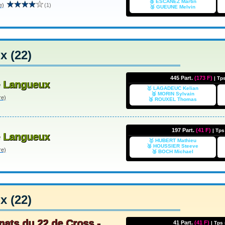
🥈 ESCANEZ Martin
e)
(1)
🥉 GUEUNE Melvin
 (22)
445 Part.
(173 F)
| Tp
e Langueux
🥇 LAGADEUC Kelian
🥈 MORIN Sylvain
re)
🥉 ROUXEL Thomas
197 Part.
(41 F)
| Tp
e Langueux
🥇 HUBERT Mathieu
🥈 HOUSSIER Steeve
re)
🥉 BOCH Michael
 (22)
ats du 22 de Cross -
41 Part.
(41 F)
| Tps