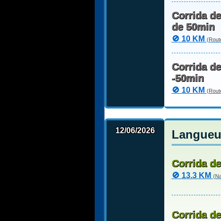
Corrida d
de 50min
🚫 10 KM
(Rout
Corrida d
-50min
🚫 10 KM
(Rout
12/06/2026
Langueux
Corrida de
🚫 13.3 KM
(Na
Corrida de