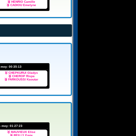
🥈 HENRIO Camille
🥉 CADIOU Emelyne
s moy:
00:35:13
🥇 CHEPKURUI Gladys
🥈 CHEROP Rispa
🥉 FARKOUSSI Kaoutar
s moy:
01:27:23
🥇 MAUVIEUX Elise
🥈 REILLY Emie