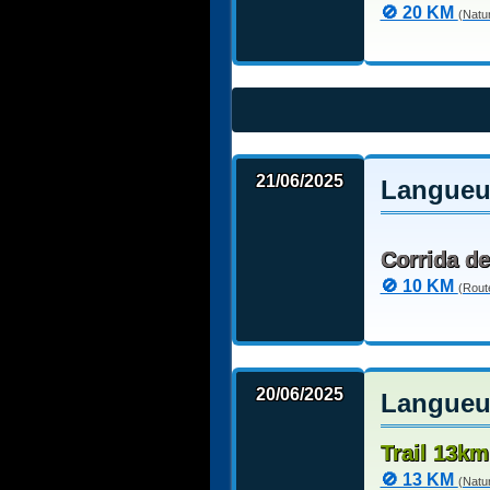
🚫 20 KM
(Natu
21/06/2025
Langueux
Corrida de
🚫 10 KM
(Rout
20/06/2025
Langueux
Trail 13km
🚫 13 KM
(Natu