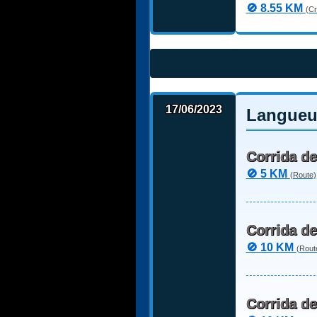
🚫 8.55 KM
(Cr
17/06/2023
Langueux
Corrida d
🚫 5 KM
(Route)
Corrida de
🚫 10 KM
(Rout
Corrida d