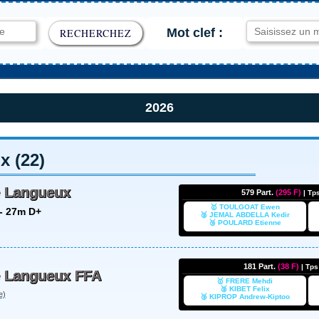
Mot clef :
2026
 (22)
e Langueux
579 Part.
(295 F)
| Tp
🥇 TOULGOAT Ewen
- 27m D+
🥈 JEMAL ABDELLA Kedir
🥉 POULARD Etienne
181 Part.
(38 F)
| Tp
e Langueux FFA
🥇 FRERE Mehdi
🥈 KIBET Felix
e)
🥉 KIPROP Andrew-Kiptoo