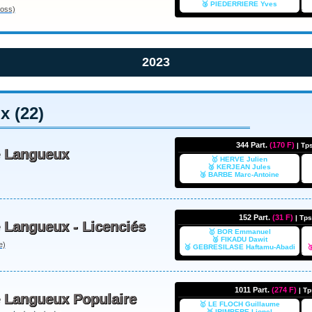
🥉 PIEDERRIERE Yves
oss)
2023
 (22)
344 Part.
(170 F)
| Tp
e Langueux
🥇 HERVE Julien
🥈 KERJEAN Jules
🥉 BARBE Marc-Antoine
152 Part.
(31 F)
| Tp
 Langueux - Licenciés
🥇 BOR Emmanuel
🥈 FIKADU Dawit
e)
🥉 GEBRESILASE Haftamu-Abadi

1011 Part.
(274 F)
| T
e Langueux Populaire
🥇 LE FLOCH Guillaume
🥈 IRIMBERE Lionel