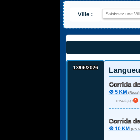
Ville :
13/06/2026
Langueux
Corrida d
🚫 5 KM
(Route)
TRACÉ(S) :
Corrida d
🚫 10 KM
(Rout