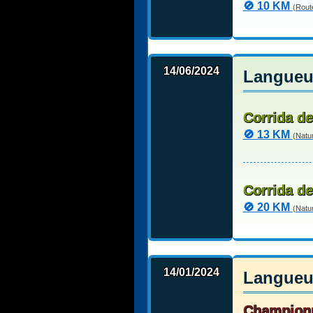
🚫 10 KM
(Rout
14/06/2024
Langueux
Corrida d
🚫 13 KM
(Natu
Corrida d
🚫 20 KM
(Natu
14/01/2024
Langueux
Championn