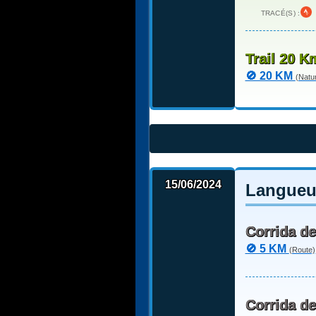
TRACÉ(S) :
Trail 20 K
🚫 20 KM
(Natu
15/06/2024
Langueux
Corrida d
🚫 5 KM
(Route)
Corrida d