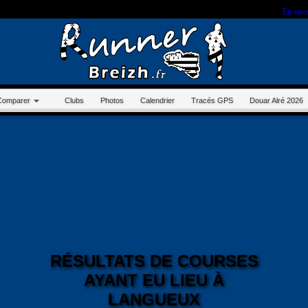
r sur ce site, vous nous autorisez à déposer un cookie à des fins de mesure d'audience.
En savo
Comparer
Clubs
Photos
Calendrier
Tracés GPS
Douar Alré 2026
RÉSULTATS DE COURSES
AYANT EU LIEU À
LANGUEUX