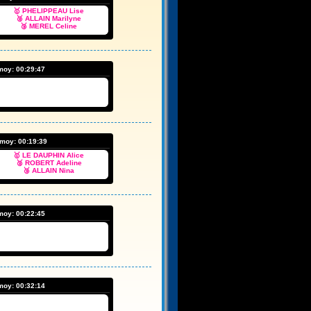
🥇 PHELIPPEAU Lise
🥈 ALLAIN Marilyne
🥉 MEREL Celine
 moy:
00:29:47
 moy:
00:19:39
🥇 LE DAUPHIN Alice
🥈 ROBERT Adeline
🥉 ALLAIN Nina
 moy:
00:22:45
 moy:
00:32:14