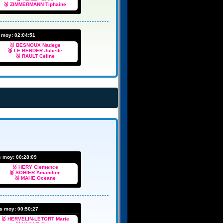
🥉 ZIMMERMANN Tiphaine
s moy:
02:04:51
🥇 BESNOUX Nadege
🥈 LE BERDER Juliette
🥉 RAULT Celine
s moy:
00:28:09
🥇 HERY Clemence
🥈 SOHIER Amandine
🥉 MAHE Oceane
ps moy:
00:50:27
🥇 HERVELIN-LETORT Marie