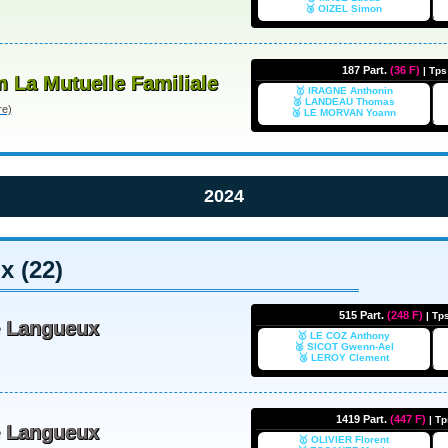
🥉 OIZEL Simon
187 Part.
(36 F)
| Tp
m La Mutuelle Familiale
🥇 IRAGNE Anthonin
🥈 LANDEAU Thomas
re)
🥉 LE MORVAN Yoann
2024
 (22)
515 Part.
(248 F)
| Tp
e Langueux
🥇 LE COZ Anthony
🥈 SICOT Gwenn-Ael
🥉 LEROY Clement
1419 Part.
(447 F)
| T
e Langueux
🥇 OLIVIER Florent