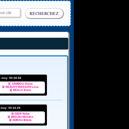
s moy:
00:28:56
🥇 JAMBOU Diane
🥈 BEAUVY-MASSON Lena
🥉 REILLY Emie
s moy:
00:34:29
🥇 DIDA Robe
🥈 WOLDU Mekdes
🥉 AMESU Bikile