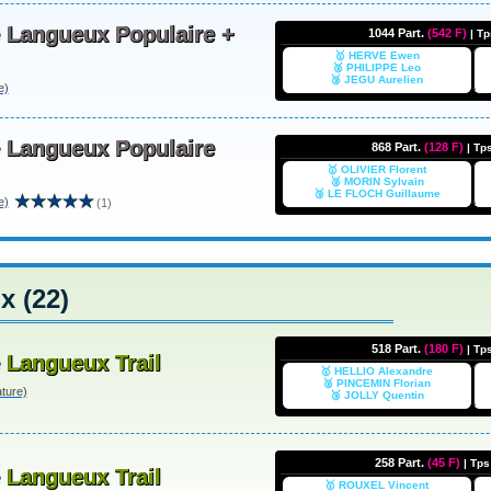
e Langueux Populaire +
1044 Part.
(542 F)
| T
🥇 HERVE Ewen
🥈 PHILIPPE Leo
🥉 JEGU Aurelien
e)
e Langueux Populaire
868 Part.
(128 F)
| Tp
🥇 OLIVIER Florent
🥈 MORIN Sylvain
🥉 LE FLOCH Guillaume
e)
(1)
 (22)
518 Part.
(180 F)
| Tp
 Langueux Trail
🥇 HELLIO Alexandre
🥈 PINCEMIN Florian
ture)
🥉 JOLLY Quentin
258 Part.
(45 F)
| Tp
 Langueux Trail
🥇 ROUXEL Vincent