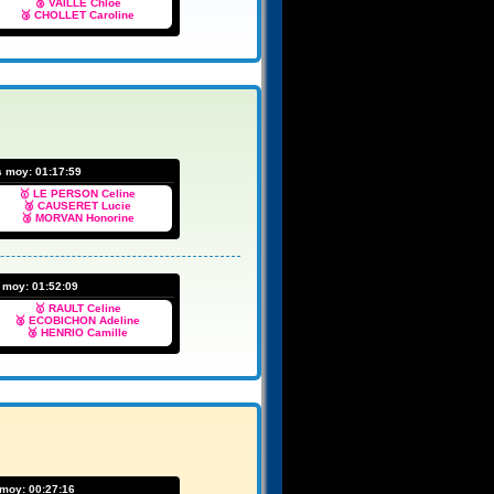
🥈 VAILLE Chloe
🥉 CHOLLET Caroline
s moy:
01:17:59
🥇 LE PERSON Celine
🥈 CAUSERET Lucie
🥉 MORVAN Honorine
s moy:
01:52:09
🥇 RAULT Celine
🥈 ECOBICHON Adeline
🥉 HENRIO Camille
 moy:
00:27:16