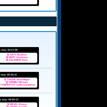
s moy:
00:27:58
🥇 OSTY Beatrice
🥈 HERY Clemence
🥉 SALOMON Anne
s moy:
00:34:11
🥇 TSADIK Alem-Nigus
🥈 CHEBET Mirriam
 CHERUIYOT Lydia-Cheptarus
ps moy:
00:50:13
🥇 REVEL Prisca
🥈 LOISEL Camille