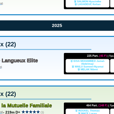
🥈 SALMON Hyacinthe
re)
🥉 LAGADEUC Kelian
2025
 (22)
225 Part.
(45 F)
| Tp
 Langueux Elite
🥇 EISA MOHAMMED Jamal-
Abdelmaji
🥈 MAILU Samwel-Nyamai
e)
🥉 MELAK Nibret
 (22)
 la Mutuelle Familiale
464 Part.
(148 F)
| Tp
🥇 ROUXEL Thomas
- 219m D+
re)
(1)
🥈 MACE Lucas