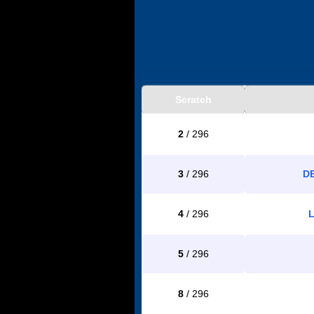
Scratch
2
/ 296
3
/ 296
D
4
/ 296
5
/ 296
8
/ 296