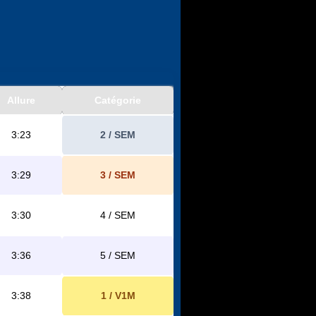
Allure
Catégorie
3:23
2 / SEM
3:29
3 / SEM
3:30
4 / SEM
3:36
5 / SEM
3:38
1 / V1M