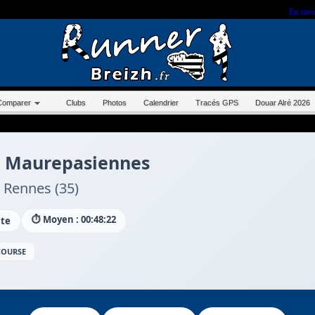
r sur ce site, vous nous autorisez à déposer un cookie à des fins de mesure d'audience.
En savo
Comparer
Clubs
Photos
Calendrier
Tracés GPS
Douar Alré 2026
s Maurepasiennes
Rennes (35)
⏱️ Moyen : 00:48:22
ute
 COURSE