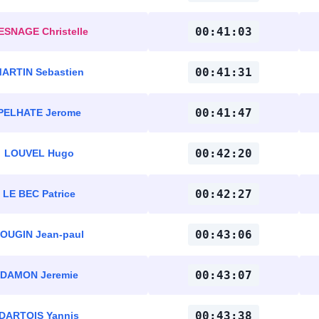
00:41:03
ESNAGE Christelle
00:41:31
ARTIN Sebastien
00:41:47
PELHATE Jerome
00:42:20
LOUVEL Hugo
00:42:27
LE BEC Patrice
00:43:06
OUGIN Jean-paul
00:43:07
DAMON Jeremie
00:43:38
DARTOIS Yannis