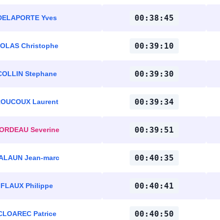
00:38:45
DELAPORTE Yves
00:39:10
OLAS Christophe
00:39:30
COLLIN Stephane
00:39:34
OUCOUX Laurent
00:39:51
ORDEAU Severine
00:40:35
ALAUN Jean-marc
00:40:41
FLAUX Philippe
00:40:50
CLOAREC Patrice