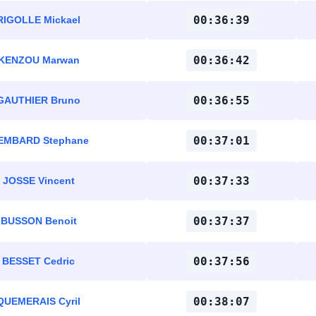
00:36:39
RIGOLLE Mickael
00:36:42
KENZOU Marwan
00:36:55
GAUTHIER Bruno
00:37:01
EMBARD Stephane
00:37:33
JOSSE Vincent
00:37:37
BUSSON Benoit
00:37:56
BESSET Cedric
00:38:07
QUEMERAIS Cyril