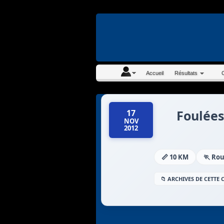
En continuant à navigue
Accueil
Résultats
Foulée
17
NOV
2012
📏 10 KM
🏃 Ro
📁 ARCHIVES DE CETTE