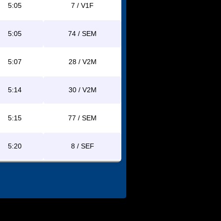
5:05
7 / V1F
5:05
74 / SEM
5:07
28 / V2M
5:14
30 / V2M
5:15
77 / SEM
5:20
8 / SEF