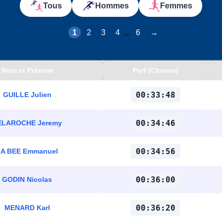
Tous
Hommes
Femmes
1
2
3
4
...
6
→
Nom et Prénom
Perf (Chrono)
00:33:48
GUILLE Julien
00:34:46
ELAROCHE Jeremy
00:34:56
LA BEE Emmanuel
00:36:00
GODIN Nicolas
00:36:20
MENARD Karl