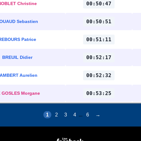
00:50:47
NOBLET Christine
00:50:51
OUAUD Sebastien
00:51:11
REBOURS Patrice
00:52:17
BREUIL Didier
00:52:32
AMBERT Aurelien
00:53:25
 GOSLES Morgane
1
2
3
4
...
6
→