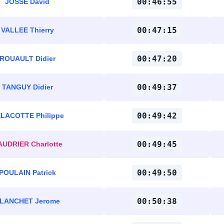
00:46:55
JOSSE David
00:47:15
VALLEE Thierry
00:47:20
ROUAULT Didier
00:49:37
TANGUY Didier
00:49:42
LACOTTE Philippe
00:49:45
AUDRIER Charlotte
00:49:50
POULAIN Patrick
00:50:38
LANCHET Jerome