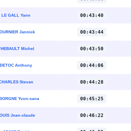
00:43:40
LE GALL Yann
00:43:44
OURNIER Jannick
00:43:50
THEBAULT Michel
00:44:06
DETOC Anthony
00:44:28
CHARLES Stevan
00:45:25
 BORGNE Yvon-sana
00:46:22
OUIS Jean-claude