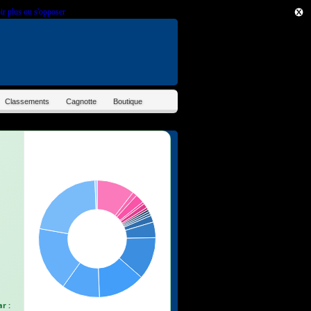
ir plus ou s'opposer
.
Classements
Cagnotte
Boutique
r :