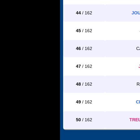
44
/ 162
JOU
45
/ 162
46
/ 162
C
47
/ 162
48
/ 162
R
49
/ 162
C
50
/ 162
TREU