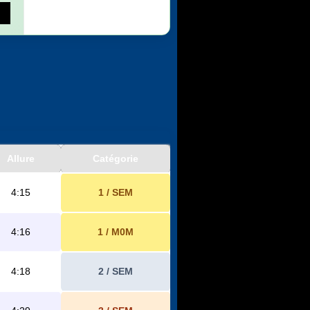
Allure
Catégorie
4:15
1 / SEM
4:16
1 / M0M
4:18
2 / SEM