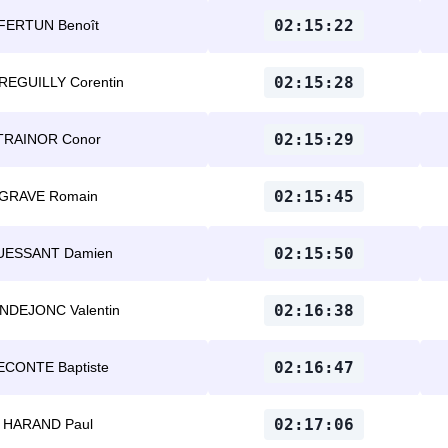
02:15:22
FERTUN Benoît
02:15:28
REGUILLY Corentin
02:15:29
TRAINOR Conor
02:15:45
GRAVE Romain
02:15:50
UESSANT Damien
02:16:38
NDEJONC Valentin
02:16:47
ECONTE Baptiste
02:17:06
HARAND Paul