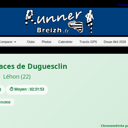
r sur ce site, vous nous autorisez à déposer un cookie à des fins de mesure d'audience.
En savo
Comparer
Clubs
Photos
Calendrier
Tracés GPS
Douar Alré 2026
races de Duguesclin
Léhon (22)
⏱️ Moyen : 02:31:53
l
 COURSE
Chronométrée pa