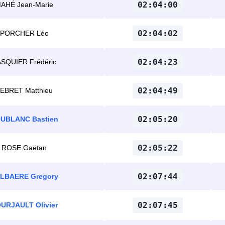
02:04:00
AHÉ Jean-Marie
02:04:02
PORCHER Léo
02:04:23
SQUIER Frédéric
02:04:49
EBRET Matthieu
02:05:20
UBLANC Bastien
02:05:22
ROSE Gaëtan
02:07:44
LBAERE Gregory
02:07:45
URJAULT Olivier