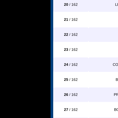
20
/ 162
L
21
/ 162
22
/ 162
23
/ 162
24
/ 162
CO
25
/ 162
B
26
/ 162
PR
27
/ 162
B