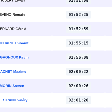
01:52:08
HUBERT Erwan
01:52:25
EVENO Romain
01:52:59
ERNARD Gérald
01:55:15
CHARD Thibault
01:56:08
GAGNOUX Kevin
02:00:22
SACHET Maxime
02:00:26
MORIN Steven
02:01:20
ERTRAND Valéry