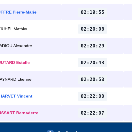
02:19:55
FFRE Pierre-Marie
02:20:08
JUHEL Mathieu
02:20:29
ADIOU Alexandre
02:20:43
JUTARD Estelle
02:20:53
AYNARD Etienne
02:22:00
HARVET Vincent
02:22:07
SSART Bernadette