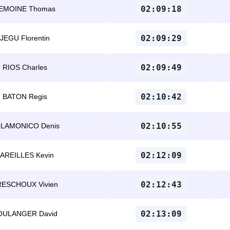
02:09:18
EMOINE Thomas
02:09:29
JEGU Florentin
02:09:49
RIOS Charles
02:10:42
BATON Regis
02:10:55
LAMONICO Denis
02:12:09
AREILLES Kevin
02:12:43
ESCHOUX Vivien
02:13:09
OULANGER David