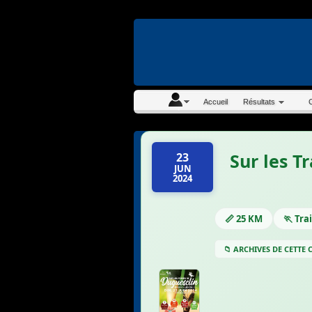
En continuant à navigue
Accueil
Résultats
Sur les T
23
JUN
2024
📏 25 KM
🏃 Trai
📁 ARCHIVES DE CETTE