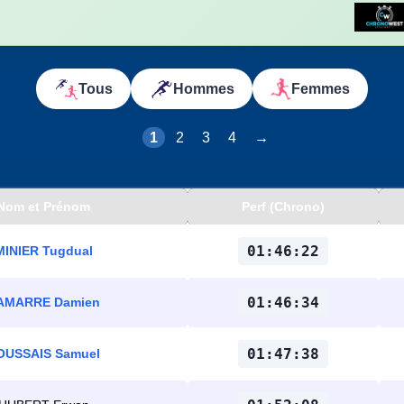
Tous
Hommes
Femmes
1
2
3
4
→
Nom et Prénom
Perf (Chrono)
01:46:22
MINIER Tugdual
01:46:34
AMARRE Damien
01:47:38
OUSSAIS Samuel