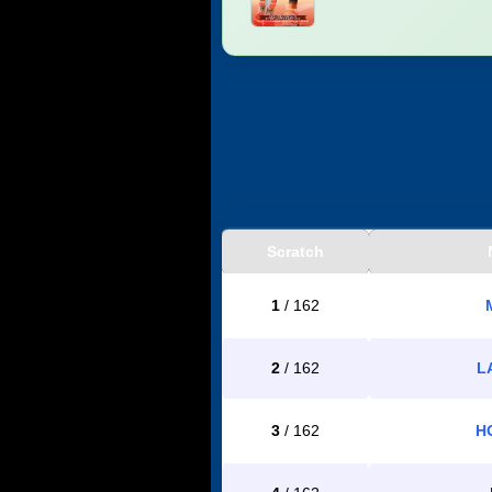
Scratch
1
/ 162
2
/ 162
L
3
/ 162
H