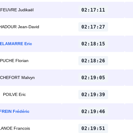
02:17:11
FEUVRE Judikaël
02:17:27
ADOUR Jean-David
02:18:15
ELAMARRE Eric
02:18:26
PUCHE Florian
02:19:05
CHEFORT Malvyn
02:19:39
POILVE Eric
02:19:46
FREIN Frédéric
02:19:51
LANOE Francois