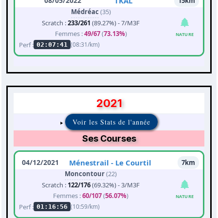
08/05/2022
TKAL
15km
Médréac
(35)
Scratch :
233/261
(89.27%) - 7/M3F
Femmes :
49/67
(
73.13%
)
NATURE
Perf :
(08:31/km)
02:07:41
2021
Voir les Stats de l'année
Ses Courses
04/12/2021
Ménestrail - Le Courtil
7km
Moncontour
(22)
Scratch :
122/176
(69.32%) - 3/M3F
Femmes :
60/107
(
56.07%
)
NATURE
Perf :
(10:59/km)
01:16:56