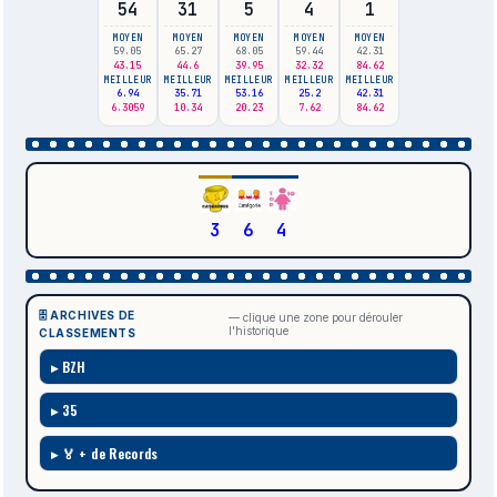
54
31
5
4
1
MOYEN
MOYEN
MOYEN
MOYEN
MOYEN
59.05
65.27
68.05
59.44
42.31
43.15
44.6
39.95
32.32
84.62
MEILLEUR
MEILLEUR
MEILLEUR
MEILLEUR
MEILLEUR
6.94
35.71
53.16
25.2
42.31
6.3059
10.34
20.23
7.62
84.62
3
6
4
🗄️ ARCHIVES DE
— clique une zone pour dérouler
l'historique
CLASSEMENTS
BZH
35
🏅 + de Records