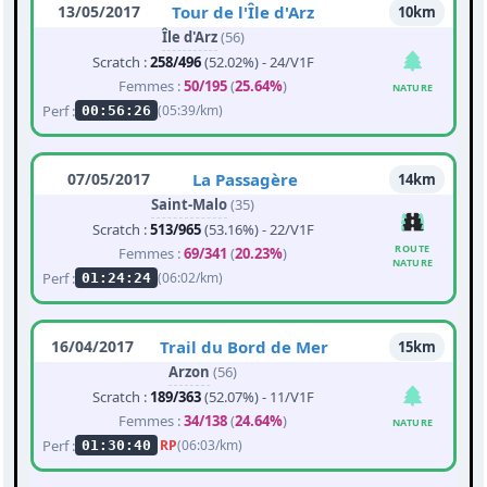
13/05/2017
Tour de l'Île d'Arz
10km
Île d'Arz
(56)
Scratch :
258/496
(52.02%) - 24/V1F
Femmes :
50/195
(
25.64%
)
NATURE
Perf :
(05:39/km)
00:56:26
07/05/2017
La Passagère
14km
Saint-Malo
(35)
Scratch :
513/965
(53.16%) - 22/V1F
ROUTE
Femmes :
69/341
(
20.23%
)
NATURE
Perf :
(06:02/km)
01:24:24
16/04/2017
Trail du Bord de Mer
15km
Arzon
(56)
Scratch :
189/363
(52.07%) - 11/V1F
Femmes :
34/138
(
24.64%
)
NATURE
Perf :
RP
(06:03/km)
01:30:40