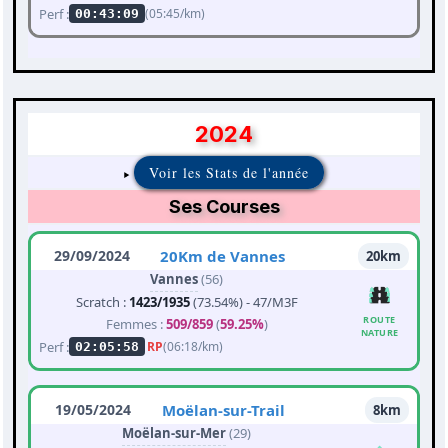
Perf :
(05:45/km)
00:43:09
2024
Voir les Stats de l'année
Ses Courses
29/09/2024
20Km de Vannes
20km
Vannes
(56)
Scratch :
1423/1935
(73.54%) - 47/M3F
ROUTE
Femmes :
509/859
(
59.25%
)
NATURE
Perf :
RP
(06:18/km)
02:05:58
19/05/2024
Moëlan-sur-Trail
8km
Moëlan-sur-Mer
(29)