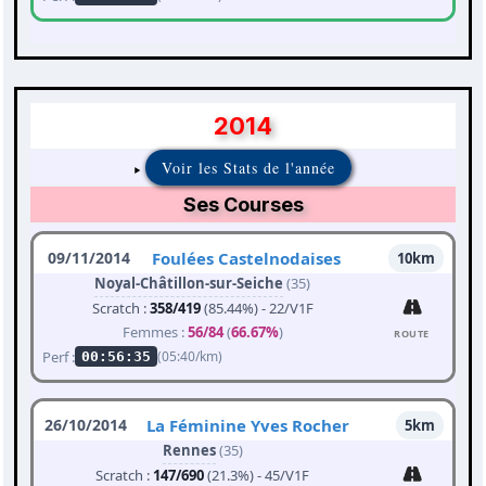
2014
Voir les Stats de l'année
Ses Courses
09/11/2014
Foulées Castelnodaises
10km
Noyal-Châtillon-sur-Seiche
(35)
Scratch :
358/419
(85.44%) - 22/V1F
Femmes :
56/84
(
66.67%
)
ROUTE
Perf :
(05:40/km)
00:56:35
26/10/2014
La Féminine Yves Rocher
5km
Rennes
(35)
Scratch :
147/690
(21.3%) - 45/V1F