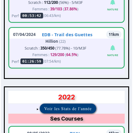
Scratch :
112/200
(56%) - 5/M3F
Femmes :
39/103
(
37.86%
)
NATURE
Perf :
(06:43/km)
00:53:42
07/04/2024
EDB - Trail des Guettes
11km
Hillion
(22)
Scratch :
350/450
(77.78%) - 10/M3F
Femmes :
129/200
(
64.5%
)
NATURE
Perf :
(07:54/km)
01:26:59
2022
Voir les Stats de l'année
Ses Courses