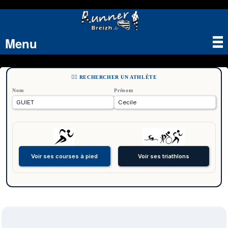
Menu
Tog
nav
🏃‍♂️ RECHERCHER UN ATHLÈTE
Nom
Prénom