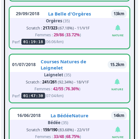
29/09/2018
La Belle d'Orgères
13km
Orgères
(35)
Scratch :
217/323
(67.18%) - 11/V1F
Femmes :
29/86
(
33.72%
)
NATURE
Perf :
(06:06/km)
01:19:18
Courses Natures de
01/07/2018
15.2km
Laignelet
Laignelet
(35)
Scratch :
241/261
(92.34%) - 18/V1F
Femmes :
42/55
(
76.36%
)
NATURE
Perf :
(07:04/km)
01:47:30
16/06/2018
La BédéeNature
14km
Bédée
(35)
Scratch :
159/190
(83.68%) - 22/V1F
Femmes :
33/48
(
68.75%
)
NATURE