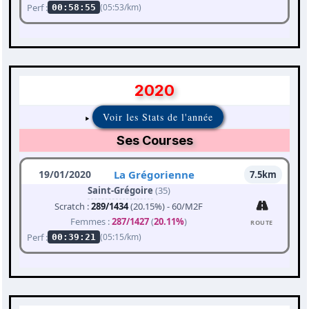
Perf :
(05:53/km)
00:58:55
2020
Voir les Stats de l'année
Ses Courses
19/01/2020
La Grégorienne
7.5km
Saint-Grégoire
(35)
Scratch :
289/1434
(20.15%) - 60/M2F
Femmes :
287/1427
(
20.11%
)
ROUTE
Perf :
(05:15/km)
00:39:21