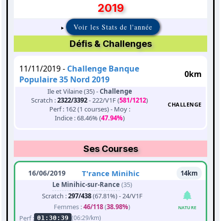
2019
Voir les Stats de l'année
Défis & Challenges
11/11/2019 -
Challenge Banque
0km
Populaire 35 Nord 2019
Ile et Vilaine (35) -
Challenge
Scratch :
2322/3392
- 222/V1F (
581/1212
)
CHALLENGE
Perf : 162 (1 courses) - Moy :
Indice : 68.46% (
47.94%
)
Ses Courses
16/06/2019
T'rance Minihic
14km
Le Minihic-sur-Rance
(35)
Scratch :
297/438
(67.81%) - 24/V1F
Femmes :
46/118
(
38.98%
)
NATURE
Perf :
(06:29/km)
01:30:39