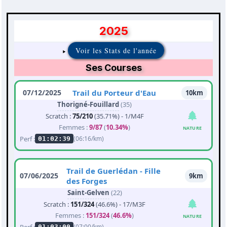
2025
Voir les Stats de l'année
Ses Courses
07/12/2025
Trail du Porteur d'Eau
10km
Thorigné-Fouillard
(35)
Scratch :
75/210
(35.71%) - 1/M4F
Femmes :
9/87
(
10.34%
)
NATURE
Perf :
(06:16/km)
01:02:39
Trail de Guerlédan - Fille
07/06/2025
9km
des Forges
Saint-Gelven
(22)
Scratch :
151/324
(46.6%) - 17/M3F
Femmes :
151/324
(
46.6%
)
NATURE
Perf :
(07:00/km)
01:03:00