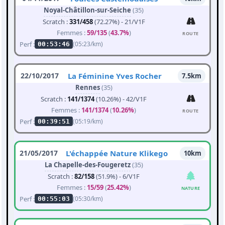
Noyal-Châtillon-sur-Seiche
(35)
Scratch :
331/458
(72.27%) - 21/V1F
Femmes :
59/135
(
43.7%
)
ROUTE
Perf :
(05:23/km)
00:53:46
22/10/2017
La Féminine Yves Rocher
7.5km
Rennes
(35)
Scratch :
141/1374
(10.26%) - 42/V1F
Femmes :
141/1374
(
10.26%
)
ROUTE
Perf :
(05:19/km)
00:39:51
21/05/2017
L'échappée Nature Klikego
10km
La Chapelle-des-Fougeretz
(35)
Scratch :
82/158
(51.9%) - 6/V1F
Femmes :
15/59
(
25.42%
)
NATURE
Perf :
(05:30/km)
00:55:03