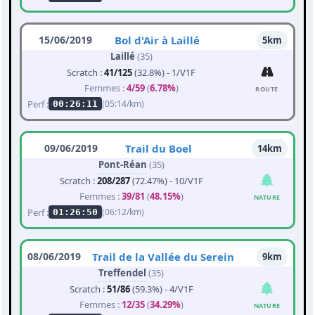
15/06/2019
Bol d'Air à Laillé
5km
Laillé
(35)
Scratch :
41/125
(32.8%) - 1/V1F
Femmes :
4/59
(
6.78%
)
ROUTE
Perf :
(05:14/km)
00:26:11
09/06/2019
Trail du Boel
14km
Pont-Réan
(35)
Scratch :
208/287
(72.47%) - 10/V1F
Femmes :
39/81
(
48.15%
)
NATURE
Perf :
(06:12/km)
01:26:50
08/06/2019
Trail de la Vallée du Serein
9km
Treffendel
(35)
Scratch :
51/86
(59.3%) - 4/V1F
Femmes :
12/35
(
34.29%
)
NATURE