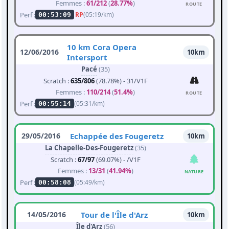
Femmes :
61/212
(
28.77%
)
ROUTE
Perf :
RP
(05:19/km)
00:53:09
10 km Cora Opera
12/06/2016
10km
Intersport
Pacé
(35)
Scratch :
635/806
(78.78%) - 31/V1F
Femmes :
110/214
(
51.4%
)
ROUTE
Perf :
(05:31/km)
00:55:14
29/05/2016
Echappée des Fougeretz
10km
La Chapelle-Des-Fougeretz
(35)
Scratch :
67/97
(69.07%) - /V1F
Femmes :
13/31
(
41.94%
)
NATURE
Perf :
(05:49/km)
00:58:08
14/05/2016
Tour de l'Île d'Arz
10km
Île d'Arz
(56)