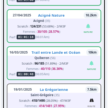
27/04/2025
Acigné Nature
10.2km
Acigné
(35)
Scratch :
124/231
(53.68%) - 2/M3F
Femmes :
30/105
(
28.57%
)
NATURE
Perf :
(06:01/km)
01:01:18
16/03/2025
Trail entre Lande et Océan
10km
Quiberon
(56)
Scratch :
96/185
(51.89%) - 2/M3F
Femmes :
40/110
(
36.36%
)
NATURE
Perf :
(06:05/km)
01:00:48
19/01/2025
La Grégorienne
7.5km
Saint-Grégoire
(35)
Scratch :
418/1490
(28.05%) - 47/M3F
Femmes :
414/1481
(
27.95%
)
ROUTE