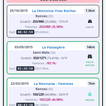
25/10/2015
La Féminine Yves Rocher
7.5km
Rennes
(35)
Scratch :
253/990
(25.56%) - 77/V1F
Femmes :
253/989
(
25.58%
)
ROUTE
Perf :
(05:44/km)
00:42:59
03/05/2015
La Passagère
14km
Saint-Malo
(35)
Scratch :
933/1271
(73.41%) - /V1F
ROUTE
Femmes :
/93
(
%
)
NATURE
Perf :
(06:21/km)
01:28:50
22/03/2015
La Rennaise - Femmes
7km
Rennes
(35)
Scratch :
103/229
(44.98%) - 33/V1F
Femmes :
103/229
(
44.98%
)
NATURE
Perf :
(06:16/km)
00:43:50