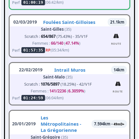
Perf :
(06:42/km)
01:00:19
02/03/2019
Foulées Saint-Gilloises
21.1km
Saint-Gilles
(35)
Scratch :
654/867
(75.43%) - 35/V1F
Femmes :
66/140
(
47.14%
)
ROUTE
Perf :
RP
(05:34/km)
01:57:35
22/02/2019
Intrail Muros
14km
Saint-Malo
(35)
Scratch :
1076/5897
(18.25%) - 42/V1F
Femmes :
141/2236
(
6.3059%
)
ROUTE
Perf :
(06:04/km)
01:24:59
Les
20/01/2019
Métropolitaines -
7.594km -
49mD+
La Grégorienne
Saint-Grégoire
(35)