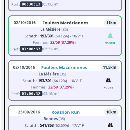
Perf :
(05:06/km)
00:38:13
02/10/2016
Foulées Macériennes
11km
La Mézière
(35)
Scratch :
193/301
(64.12%) - 10/V1F
Femmes :
22/59
(
37.29%
)
NATURE
Perf :
(05:31/km)
01:00:37
02/10/2016
Foulées Macériennes
11.5km
La Mézière
(35)
Scratch :
193/301
(64.12%) - 10/V1F
Femmes :
22/59
(
37.29%
)
ROUTE
Perf :
(05:16/km)
01:00:32
25/09/2016
Roazhon Run
10km
Rennes
(35)
Scratch :
541/863
(62.69%) - 17/V1F