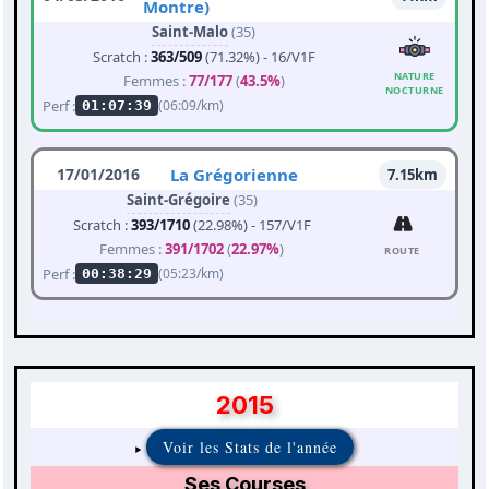
Montre)
Saint-Malo
(35)
Scratch :
363/509
(71.32%) - 16/V1F
NATURE
Femmes :
77/177
(
43.5%
)
NOCTURNE
Perf :
(06:09/km)
01:07:39
17/01/2016
La Grégorienne
7.15km
Saint-Grégoire
(35)
Scratch :
393/1710
(22.98%) - 157/V1F
Femmes :
391/1702
(
22.97%
)
ROUTE
Perf :
(05:23/km)
00:38:29
2015
Voir les Stats de l'année
Ses Courses