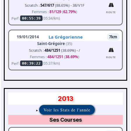
Scratch :
547/617
(88.65%) - 38/V1F
Femmes :
81/129
(
62.79%
)
ROUTE
Perf :
(05:34/km)
00:55:39
19/01/2014
La Grégorienne
7km
Saint-Grégoire
(35)
Scratch :
484/1251
(38.69%) - /
Femmes :
484/1251
(
38.69%
)
ROUTE
Perf :
(05:37/km)
00:39:22
2013
Voir les Stats de l'année
Ses Courses