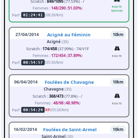
Scratch :
849/1095
(77.53%) - /
ROUTE
Femmes :
148/290
(
51.03%
)
NATURE
Perf :
(08:28/km)
01:24:41
27/04/2014
Acigné au Féminin
10km
Acigné
(35)
Scratch :
174/458
(37.99%) - 74/V1F
Femmes :
172/454
(
37.89%
)
ROUTE
Perf :
(05:30/km)
00:54:57
06/04/2014
Foulées de Chavagne
10km
Chavagne
(35)
Scratch :
368/473
(77.8%) - /
Femmes :
48/98
(
48.98%
)
ROUTE
Perf :
RP
(05:26/km)
00:54:24
16/02/2014
Foulées de Saint-Armel
10km
Saint-Armel
(35)