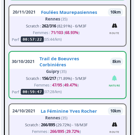
20/11/2021
Foulées Maurepasiennes
10km
Rennes
(35)
Scratch :
262/316
(82.91%) - 6/M3F
Femmes :
71/103
(
68.93%
)
ROUTE
Perf :
(05:44/km)
00:57:22
Trail de Boeuvres
30/10/2021
8km
Corbiniéres
Guipry
(35)
Scratch :
156/217
(71.89%) - 5/M3F
Femmes :
47/95
(
49.47%
)
NATURE
Perf :
(07:28/km)
00:59:47
24/10/2021
La Féminine Yves Rocher
10km
Rennes
(35)
Scratch :
266/895
(29.72%) - 18/M3F
Femmes :
266/895
(
29.72%
)
ROUTE