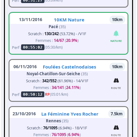
Perf :
(05:09/km)
00:51:27
13/11/2016
10KM Nature
10km
Pacé
(35)
Scratch :
130/242
(53.72%) - /V1F
Femmes :
14/67
(
20.9%
)
NATURE
Perf :
(05:30/km)
00:55:02
06/11/2016
Foulées Castelnodaises
10km
Noyal-Chatillon-Sur-Seiche
(35)
Scratch :
342/552
(61.96%) - 14/V1F
Femmes :
34/141
(
24.11%
)
ROUTE
Perf :
RP
(05:01/km)
00:50:12
23/10/2016
La Féminine Yves Rocher
7.5km
Rennes
(35)
Scratch :
76/1095
(6.94%) - 18/V1F
Femmes :
76/1095
(
6.94%
)
ROUTE