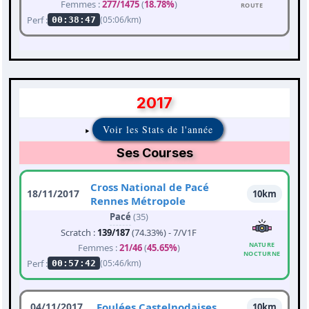
Femmes :
277/1475
(
18.78%
)
ROUTE
Perf :
(05:06/km)
00:38:47
2017
Voir les Stats de l'année
Ses Courses
Cross National de Pacé
18/11/2017
10km
Rennes Métropole
Pacé
(35)
Scratch :
139/187
(74.33%) - 7/V1F
NATURE
Femmes :
21/46
(
45.65%
)
NOCTURNE
Perf :
(05:46/km)
00:57:42
04/11/2017
Foulées Castelnodaises
10km