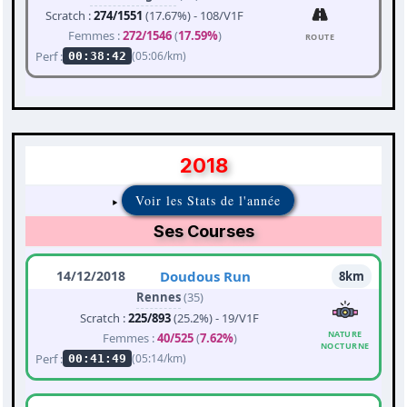
Scratch :
274/1551
(17.67%) - 108/V1F
Femmes :
272/1546
(
17.59%
)
ROUTE
Perf :
(05:06/km)
00:38:42
2018
Voir les Stats de l'année
Ses Courses
14/12/2018
Doudous Run
8km
Rennes
(35)
Scratch :
225/893
(25.2%) - 19/V1F
NATURE
Femmes :
40/525
(
7.62%
)
NOCTURNE
Perf :
(05:14/km)
00:41:49