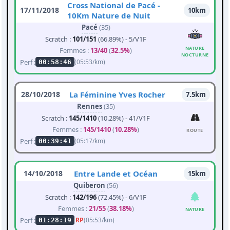
Cross National de Pacé -
17/11/2018
10km
10Km Nature de Nuit
Pacé
(35)
Scratch :
101/151
(66.89%) - 5/V1F
NATURE
Femmes :
13/40
(
32.5%
)
NOCTURNE
Perf :
(05:53/km)
00:58:46
28/10/2018
La Féminine Yves Rocher
7.5km
Rennes
(35)
Scratch :
145/1410
(10.28%) - 41/V1F
Femmes :
145/1410
(
10.28%
)
ROUTE
Perf :
(05:17/km)
00:39:41
14/10/2018
Entre Lande et Océan
15km
Quiberon
(56)
Scratch :
142/196
(72.45%) - 6/V1F
Femmes :
21/55
(
38.18%
)
NATURE
Perf :
RP
(05:53/km)
01:28:19