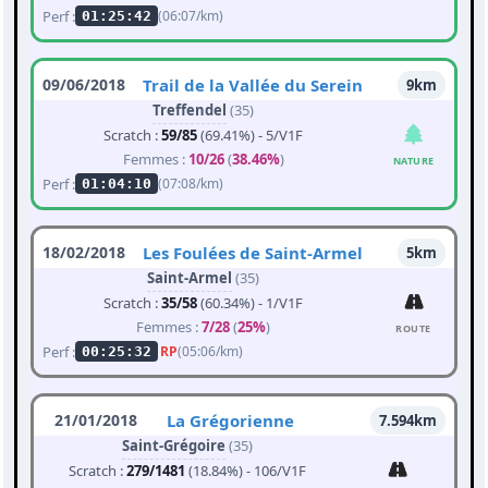
Perf :
(06:07/km)
01:25:42
09/06/2018
Trail de la Vallée du Serein
9km
Treffendel
(35)
Scratch :
59/85
(69.41%) - 5/V1F
Femmes :
10/26
(
38.46%
)
NATURE
Perf :
(07:08/km)
01:04:10
18/02/2018
Les Foulées de Saint-Armel
5km
Saint-Armel
(35)
Scratch :
35/58
(60.34%) - 1/V1F
Femmes :
7/28
(
25%
)
ROUTE
Perf :
RP
(05:06/km)
00:25:32
21/01/2018
La Grégorienne
7.594km
Saint-Grégoire
(35)
Scratch :
279/1481
(18.84%) - 106/V1F