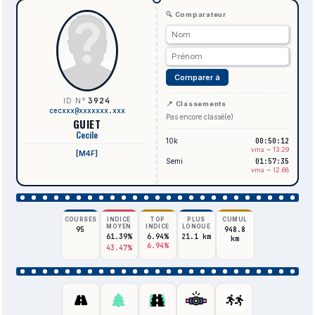
🔍 Comparateur
Comparer à
3924
ID N°
📍 Classements
cecxxx@xxxxxxx.xxx
Pas encore classé(e)
GUIET
Cecile
10k
00:50:12
vma ~ 13.29
[M4F]
Semi
01:57:35
vma ~ 12.68
COURSES
INDICE
TOP
PLUS
CUMUL
MOYEN
INDICE
LONGUE
95
948.8
61.39%
6.94%
21.1 km
km
6.94%
43.47%