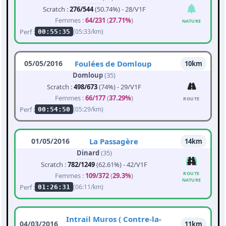
Scratch :
276/544
(50.74%) - 28/V1F
Femmes :
64/231
(
27.71%
)
NATURE
Perf :
(05:33/km)
00:55:35
05/05/2016
Foulées de Domloup
10km
Domloup
(35)
Scratch :
498/673
(74%) - 29/V1F
Femmes :
66/177
(
37.29%
)
ROUTE
Perf :
(05:29/km)
00:54:50
01/05/2016
La Passagère
14km
Dinard
(35)
Scratch :
782/1249
(62.61%) - 42/V1F
ROUTE
Femmes :
109/372
(
29.3%
)
NATURE
Perf :
(06:11/km)
01:26:31
Intrail Muros ( Contre-la-
04/03/2016
11km