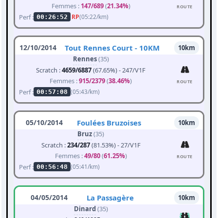
Femmes :
147/689
(
21.34%
)
ROUTE
Perf :
RP
(05:22/km)
00:26:52
12/10/2014
Tout Rennes Court - 10KM
10km
Rennes
(35)
Scratch :
4659/6887
(67.65%) - 247/V1F
Femmes :
915/2379
(
38.46%
)
ROUTE
Perf :
(05:43/km)
00:57:08
05/10/2014
Foulées Bruzoises
10km
Bruz
(35)
Scratch :
234/287
(81.53%) - 27/V1F
Femmes :
49/80
(
61.25%
)
ROUTE
Perf :
(05:41/km)
00:56:48
04/05/2014
La Passagère
10km
Dinard
(35)