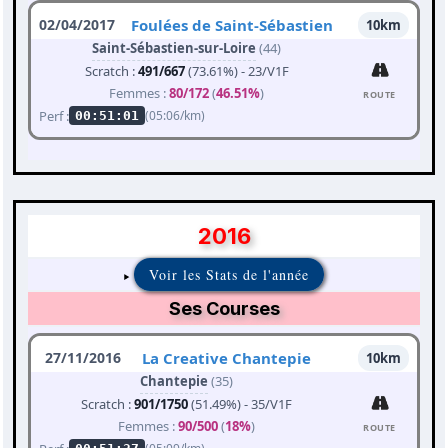
02/04/2017
Foulées de Saint-Sébastien
10km
Saint-Sébastien-sur-Loire
(44)
Scratch :
491/667
(73.61%) - 23/V1F
Femmes :
80/172
(
46.51%
)
ROUTE
Perf :
(05:06/km)
00:51:01
2016
Voir les Stats de l'année
Ses Courses
27/11/2016
La Creative Chantepie
10km
Chantepie
(35)
Scratch :
901/1750
(51.49%) - 35/V1F
Femmes :
90/500
(
18%
)
ROUTE